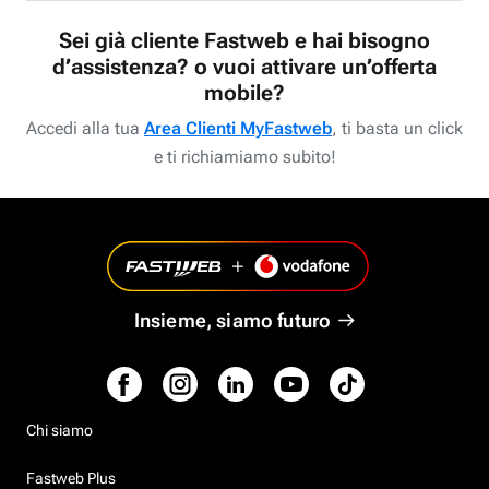
Sei già cliente Fastweb e hai bisogno
d’assistenza? o vuoi attivare un’offerta
mobile?
Accedi alla tua
Area Clienti MyFastweb
, ti basta un click
e ti richiamiamo subito!
Insieme, siamo futuro
Chi siamo
Fastweb Plus