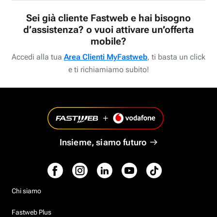
Sei già cliente Fastweb e hai bisogno
d’assistenza? o vuoi attivare un’offerta
mobile?
Accedi alla tua
Area Clienti MyFastweb
, ti basta un click
e ti richiamiamo subito!
Insieme, siamo futuro
Chi siamo
Fastweb Plus