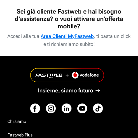
Sei già cliente Fastweb e hai bisogno
d’assistenza? o vuoi attivare un’offerta
mobile?
Accedi alla tua
Area Clienti MyFastweb
, ti basta un click
e ti richiamiamo subito!
Insieme, siamo futuro
Chi siamo
Fastweb Plus