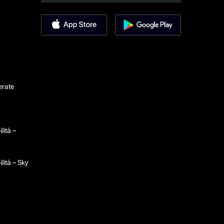
erate
lità –
lità – Sky