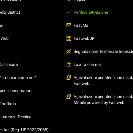
ity District
Verifica attivazione
er
Fast Mail
l Web
FastwebUP
Segnalazione Telefonate Indesid
Disclosure
Lavora con noi
"Ti richiamiamo noi"
Agevolazioni per utenti con disabi
Fastweb
per i consumatori
Agevolazioni per utenti con disabi
Mobile powered by Fastweb
ariffaria
asparenza Tecnica
ces Act (Reg. UE 2022/2065)