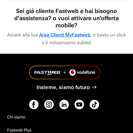
Sei già cliente Fastweb e hai bisogno
d’assistenza? o vuoi attivare un’offerta
mobile?
Accedi alla tua
Area Clienti MyFastweb
, ti basta un click
e ti richiamiamo subito!
Insieme, siamo futuro
Chi siamo
Fastweb Plus