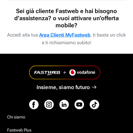
Sei già cliente Fastweb e hai bisogno
d’assistenza? o vuoi attivare un’offerta
mobile?
Accedi alla tua
Area Clienti MyFastweb
, ti basta un click
e ti richiamiamo subito!
Insieme, siamo futuro
Chi siamo
Fastweb Plus