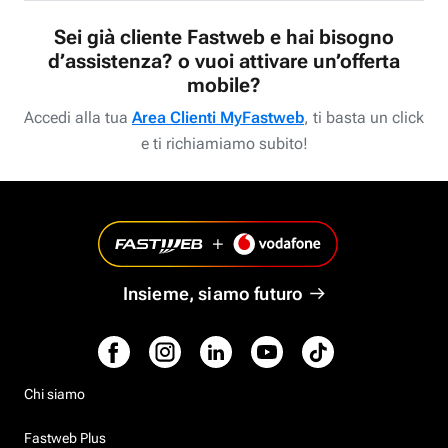
Sei già cliente Fastweb e hai bisogno
d’assistenza? o vuoi attivare un’offerta
mobile?
Accedi alla tua
Area Clienti MyFastweb
, ti basta un click
e ti richiamiamo subito!
Insieme, siamo futuro
Chi siamo
Fastweb Plus