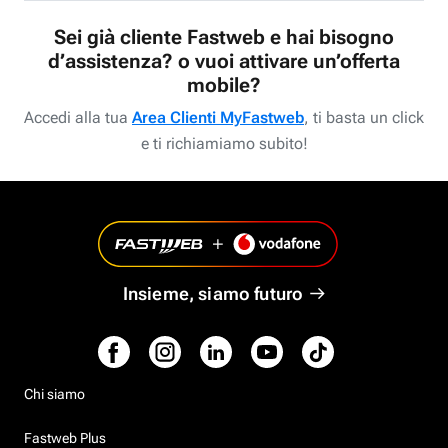
Sei già cliente Fastweb e hai bisogno
d’assistenza? o vuoi attivare un’offerta
mobile?
Accedi alla tua
Area Clienti MyFastweb
, ti basta un click
e ti richiamiamo subito!
Insieme, siamo futuro
Chi siamo
Fastweb Plus