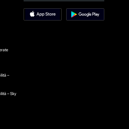
erate
lità –
lità – Sky