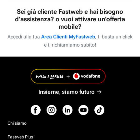
Sei già cliente Fastweb e hai bisogno
d’assistenza? o vuoi attivare un’offerta
mobile?
Accedi alla tua
Area Clienti MyFastweb
, ti basta un click
e ti richiamiamo subito!
Insieme, siamo futuro
Chi siamo
Fastweb Plus