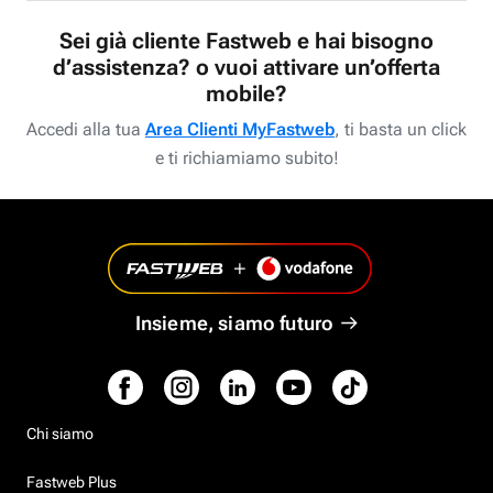
Sei già cliente Fastweb e hai bisogno
d’assistenza? o vuoi attivare un’offerta
mobile?
Accedi alla tua
Area Clienti MyFastweb
, ti basta un click
e ti richiamiamo subito!
Insieme, siamo futuro
Chi siamo
Fastweb Plus