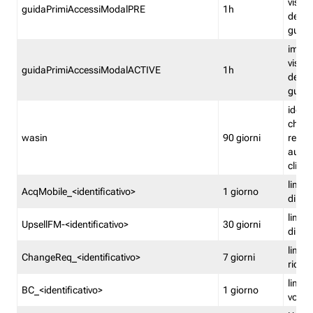
visual
guidaPrimiAccessiModalPRE
1h
della
guida 
imped
visual
guidaPrimiAccessiModalACTIVE
1h
della
guida 
identi
che si
wasin
90 giorni
rete f
autent
clienti
limita
AcqMobile_<identificativo>
1 giorno
di ac
limita
UpsellFM-<identificativo>
30 giorni
di ups
limita
ChangeReq_<identificativo>
7 giorni
ricon
limita
BC_<identificativo>
1 giorno
vouch