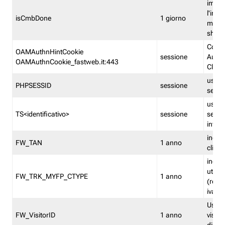
imped
l'inse
isCmbDone
1 giorno
multi
shp
Cooki
OAMAuthnHintCookie
sessione
Auten
OAMAuthnCookie_fastweb.it:443
Clien
usata
PHPSESSID
sessione
sessi
usata
TS<identificativo>
sessione
sessi
inform
indica
FW_TAN
1 anno
clien
indica
utent
FW_TRK_MYFP_CTYPE
1 anno
(resid
iva/i
Usato 
FW_VisitorID
1 anno
visitat