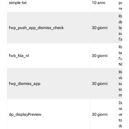
simple-txt
10 anni
pagina
nell'
Ricord
dell'u
fwp_push_app_dismiss_check
30 giorni
la po
sugge
l'audi
Riport
tacci
fwb_fda_nl
30 giorni
l'uten
NL
Ricor
visto 
fwp_dismiss_app
30 giorni
sugge
scari
mobil
Durant
regis
dp_displayPreview
30 giorni
verica
torna
dopo v