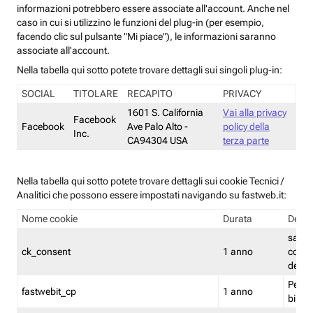
informazioni potrebbero essere associate all'account. Anche nel
caso in cui si utilizzino le funzioni del plug-in (per esempio,
facendo clic sul pulsante "Mi piace"), le informazioni saranno
associate all'account.
Nella tabella qui sotto potete trovare dettagli sui singoli plug-in:
SOCIAL
TITOLARE
RECAPITO
PRIVACY
1601 S. California
Vai alla privacy
Facebook
Facebook
Ave Palo Alto -
policy della
Inc.
CA94304 USA
terza parte
Nella tabella qui sotto potete trovare dettagli sui cookie Tecnici /
Analitici che possono essere impostati navigando su fastweb.it:
Nome cookie
Durata
Descr
salva i
ck_consent
1 anno
conse
dei c
Persi
fastwebit_cp
1 anno
bilanc