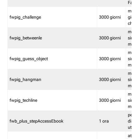
Fastw
mantie
fwpig_challenge
3000 giorni
giochi
chall
mantie
fwpig_betweenle
3000 giorni
singol
modal
mantie
fwpig_guess_object
3000 giorni
singol
modal
mantie
fwpig_hangman
3000 giorni
singol
modal
mantie
fwpig_techline
3000 giorni
singol
modal
perme
fwb_plus_stepAccessEbook
1 ora
di un 
utenti
attiva 