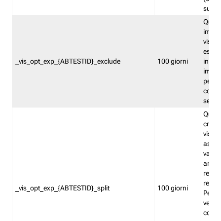
succes
Quest
impos
visita
esclu
_vis_opt_exp_{ABTESTID}_exclude
100 giorni
in bas
impos
percen
coinvo
sempr
Quest
creat
visita
asseg
varia
ancor
reind
relati
_vis_opt_exp_{ABTESTID}_split
100 giorni
Perme
verifi
corri