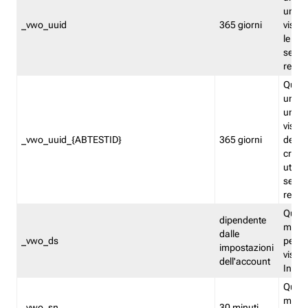
univo
_vwo_uuid
365 giorni
visita
le fun
segme
repor
Quest
un ide
univo
visita
_vwo_uuid_{ABTESTID}
365 giorni
del t
cross
utiliz
segme
repor
Quest
dipendente
memor
dalle
_vwo_ds
persis
impostazioni
visit
dell'account
Insig
Quest
memo
_vwo_sn
30 minuti