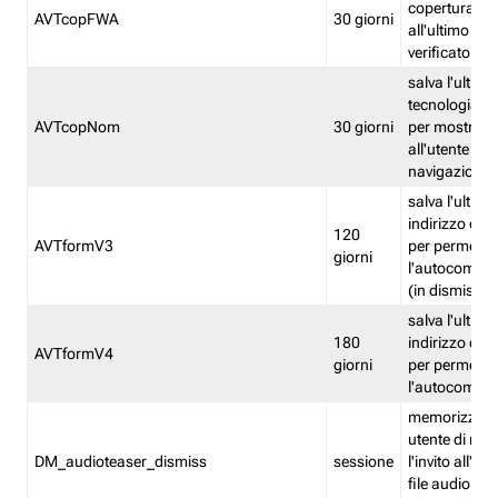
copertura fw
AVTcopFWA
30 giorni
all'ultimo ind
verificato
salva l'ultima
tecnologia ve
AVTcopNom
30 giorni
per mostrarl
all'utente dur
navigazione
salva l'ultimo
indirizzo di 
120
AVTformV3
per permette
giorni
l'autocompl
(in dismissio
salva l'ultimo
180
indirizzo di 
AVTformV4
giorni
per permette
l'autocompl
memorizza la
utente di non
DM_audioteaser_dismiss
sessione
l'invito all'as
file audio del 