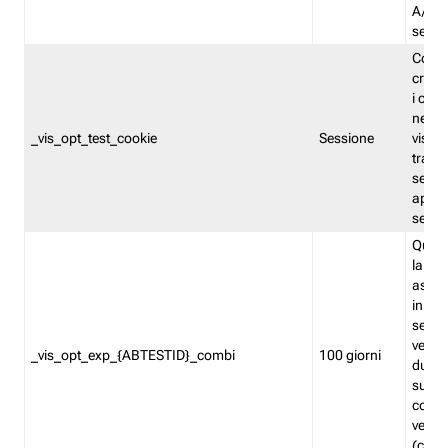
A/B. I
sempr
Cooki
creato
i cook
nel b
_vis_opt_test_cookie
Sessione
visita
tracc
sessi
aperte
sempr
Quest
la var
assegn
in mo
sempr
versi
_vis_opt_exp_{ABTESTID}_combi
100 giorni
durant
succes
corri
versio
(contr