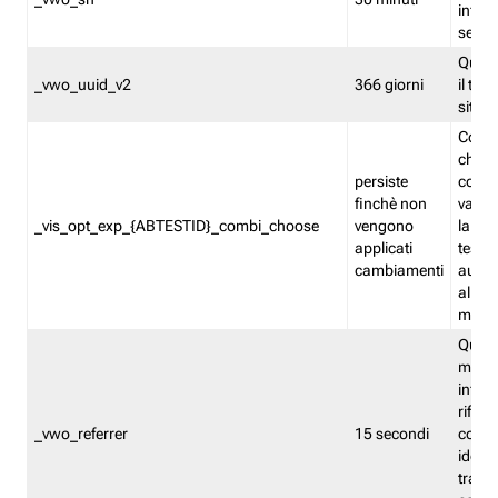
inform
sessi
Quest
_vwo_uuid_v2
366 giorni
il tra
sito 
Cooki
che m
persiste
combi
finchè non
varian
_vis_opt_exp_{ABTESTID}_combi_choose
vengono
la co
applicati
test. 
cambiamenti
autom
all'ap
modif
Quest
memor
infor
riferi
_vwo_referrer
15 secondi
conse
identi
traffi