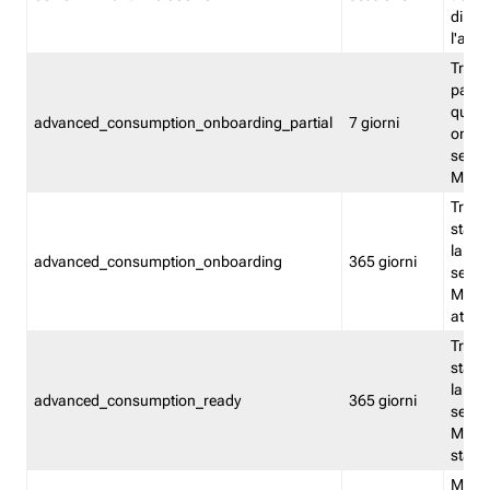
direct
l'attr
Tracc
parzia
quest
advanced_consumption_onboarding_partial
7 giorni
onbord
serviz
Moni
Tracci
stata 
la not
advanced_consumption_onboarding
365 giorni
serviz
Monit
attiva
Tracci
stata 
la not
advanced_consumption_ready
365 giorni
serviz
Monit
stato 
Memor