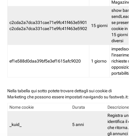
Magazine
show banner
sendLead A
c2cda2a7dca331cae71e9fc41f463e5901
se presenti e
15 giorni
c2cda2a7dca331cae71e9fc41f463e5902
cookie in un 
15 giorni e in
diversi
impedisce
l'inserimento 
ef1e588d0daa39bf5e3ef1615afc9020
1 giorno
richieste mult
opposizione
portabilità g
Nella tabella qui sotto potete trovare dettagli sui cookie di
Marketing che possono essere impostati navigando su fastweb.it:
Nome cookie
Durata
Descrizione
Registra un ID 
identifica il dis
_kuid_
5 anni
che ritorna. L'I
gli annunci mira