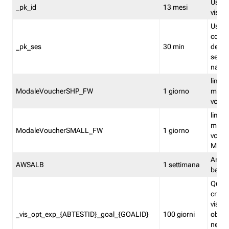
Usato 
_pk_id
13 mesi
visitat
Usato 
comp
_pk_ses
30 min
dell’u
sessi
navig
limita
ModaleVoucherSHP_FW
1 giorno
multi
vouche
limita
multi
ModaleVoucherSMALL_FW
1 giorno
vouch
Medie
Amaz
AWSALB
1 settimana
balan
Quest
creat
visit
_vis_opt_exp_{ABTESTID}_goal_{GOALID}
100 giorni
obiett
nel co