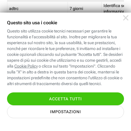
Identifica se so
adtrc
7 giorni
informazioni s
Limite di freq
CFFC<TagID>
7 giorni
composto
Identifica se c'
ricontrollare l'
CM
1 giorno
corrispondenti 
(impostata da 
Identifica se c'
ricontrollare l'
CM14
14 giorni
corrispondenti 
(impostata da 
Identifica l'app
CT<TrackingSetupID>
1 ora
clic per i pixel d
pagine dell'ins
Identifica la quo
EBFC<BannerID>
7 giorni
banner espandi
Identifica la qu
EBFCD<BannerID>
7 giorni
per il banner e