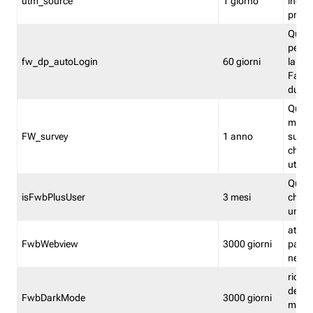
utm_source
1 giorno
indica
proven
Quest
perme
fw_dp_autoLogin
60 giorni
la log
Fastwe
durat
Quest
manti
FW_survey
1 anno
surve
chiuse
utenti
Quest
isFwbPlusUser
3 mesi
che l'
una l
attiva 
FwbWebview
3000 giorni
pagina
nell'
ricor
dell'u
FwbDarkMode
3000 giorni
mode 