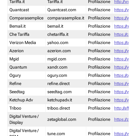
Tariffa.it
Tariffa.it
Profilazione
http://www.t
Quantcast
Quantcast.com
Profilazione
https://www
Comparasemplice
comparasemplice.it
Profilazione
https://www
Bemail.it
bemail.it
Profilazione
https://reta
Che Tariffa
chetariffa.it
Profilazione
https://chet
Verizon Media
yahoo.com
Profilazione
https://pol
Azerion
azerion.com
Profilazione
https://www
Mgid
mgid.com
Profilazione
https://www
Quantum
xandr.com
Profilazione
https://www
Ogury
ogury.com
Profilazione
https://ogur
Refine
refine.direct
Profilazione
https://www.
Seedtag
seedtag.com
Profilazione
https://www
Ketchup Adv
ketchupadv.it
Profilazione
https://www
Triboo
triboo.direct
Profilazione
http://affili
Digital Venture /
zetaglobal.com
Profilazione
https://zeta
Display
Digital Venture /
tune.com
Profilazione
https://www