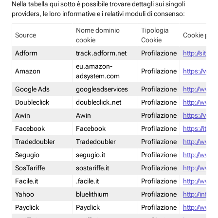
Nella tabella qui sotto è possibile trovare dettagli sui singoli
providers, le loro informative e i relativi moduli di consenso:
Nome dominio
Tipologia
Source
Cookie poli
cookie
Cookie
Adform
track.adform.net
Profilazione
http://site.
eu.amazon-
Amazon
Profilazione
https://www
adsystem.com
Google Ads
googleadservices
Profilazione
http://www.
Doubleclick
doubleclick.net
Profilazione
http://www.
Awin
Awin
Profilazione
https://www
Facebook
Facebook
Profilazione
https://it-
Tradedoubler
Tradedoubler
Profilazione
http://www.
Segugio
segugio.it
Profilazione
http://www.
SosTariffe
sostariffe.it
Profilazione
http://www.s
Facile.it
.facile.it
Profilazione
http://www.f
Yahoo
bluelithium
Profilazione
http://info.
Payclick
Payclick
Profilazione
http://www.p