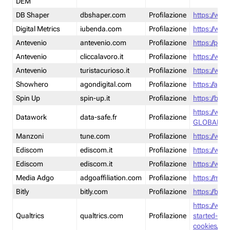
DEM
DB Shaper
dbshaper.com
Profilazione
https://www
Digital Metrics
iubenda.com
Profilazione
https://www
Antevenio
antevenio.com
Profilazione
https://pmp.
Antevenio
cliccalavoro.it
Profilazione
https://www
Antevenio
turistacurioso.it
Profilazione
https://www.
Showhero
agondigital.com
Profilazione
https://agon
Spin Up
spin-up.it
Profilazione
https://blog
https://ww
Datawork
data-safe.fr
Profilazione
GLOBAL-LT
Manzoni
tune.com
Profilazione
https://www
Ediscom
ediscom.it
Profilazione
https://www
Ediscom
ediscom.it
Profilazione
https://www
Media Adgo
adgoaffiliation.com
Profilazione
https://med
Bitly
bitly.com
Profilazione
https://bitl
https://www
Qualtrics
qualtrics.com
Profilazione
started-wi
cookies/