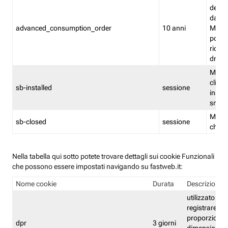
delle 
dash
advanced_consumption_order
10 anni
Monit
posso
riord
drag
Memor
clicca
sb-installed
sessione
instal
smar
Memor
sb-closed
sessione
chius
Nella tabella qui sotto potete trovare dettagli sui cookie Funzionali
che possono essere impostati navigando su fastweb.it:
Nome cookie
Durata
Descrizione
utilizzato per
registrare le
proporzioni e
dpr
3 giorni