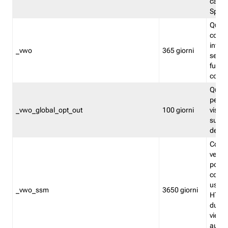
caso 
Split
Quest
conten
infor
_vwo
365 giorni
servi
futuro,
cooki
Quest
persi
_vwo_global_opt_out
100 giorni
visita
su tut
deter
Cookie
verif
possa
cookie
usano 
_vwo_ssm
3650 giorni
HTTP.
durat
viene 
autom