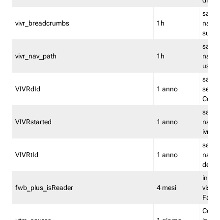
dismi
salva
vivr_breadcrumbs
1h
navig
su vis
salva 
vivr_nav_path
1h
navig
usato
salva 
VIVRdId
1 anno
sessio
Conv
salva 
VIVRstarted
1 anno
navig
ivr ini
salva 
VIVRtId
1 anno
naviga
del cl
indica
fwb_plus_isReader
4 mesi
visual
Fastw
Cooki