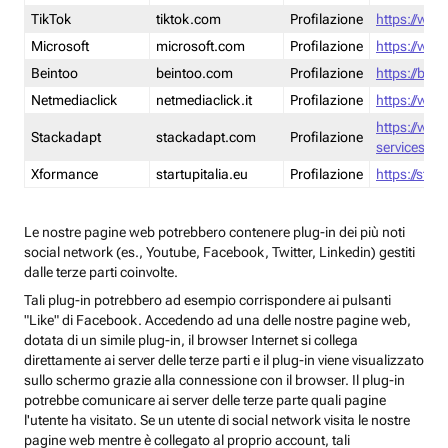
TikTok
tiktok.com
Profilazione
https://www
Microsoft
microsoft.com
Profilazione
https://www
Beintoo
beintoo.com
Profilazione
https://bei
Netmediaclick
netmediaclick.it
Profilazione
https://www
https://ww
Stackadapt
stackadapt.com
Profilazione
services-pri
Xformance
startupitalia.eu
Profilazione
https://start
Le nostre pagine web potrebbero contenere plug-in dei più noti
social network (es., Youtube, Facebook, Twitter, Linkedin) gestiti
dalle terze parti coinvolte.
Tali plug-in potrebbero ad esempio corrispondere ai pulsanti
"Like" di Facebook. Accedendo ad una delle nostre pagine web,
dotata di un simile plug-in, il browser Internet si collega
direttamente ai server delle terze parti e il plug-in viene visualizzato
sullo schermo grazie alla connessione con il browser. Il plug-in
potrebbe comunicare ai server delle terze parte quali pagine
l'utente ha visitato. Se un utente di social network visita le nostre
pagine web mentre è collegato al proprio account, tali