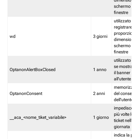
dimensioni de
schermo e de
finestre
utilizzato per
registrare le
proporzioni e
wd
3 giorni
dimensioni de
schermo e de
finestre
utilizzato pe
se mostrare
OptanonAlertBoxClosed
1 anno
il banner pri
all'utente
memorizza lo
OptanonConsent
2 anni
del consenso
dell'utente
impedisce di 
più volte lo s
__aca_<nome_tiket_variabile>
1 giorno
ticket nell'ar
giornata
indica la pre