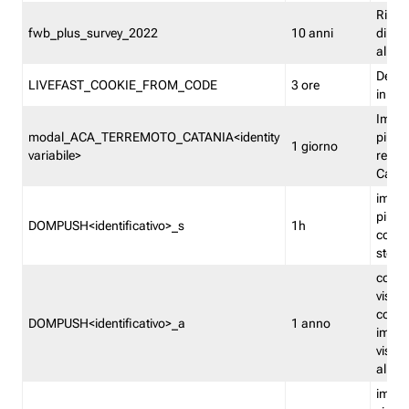
Ricor
fwb_plus_survey_2022
10 anni
di su
all'ut
Dedupl
LIVEFAST_COOKIE_FROM_CODE
3 ore
in Fa
Imped
modal_ACA_TERREMOTO_CATANIA<identity
più vo
1 giorno
variabile>
relati
Catan
imped
più p
DOMPUSH<identificativo>_s
1h
comme
stess
conta
visua
comme
DOMPUSH<identificativo>_a
1 anno
imped
visua
all'in
imped