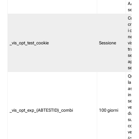
A/B. I
sempr
Cooki
creato
i cook
nel b
_vis_opt_test_cookie
Sessione
visita
tracc
sessi
aperte
sempr
Quest
la var
assegn
in mo
sempr
versi
_vis_opt_exp_{ABTESTID}_combi
100 giorni
durant
succes
corri
versio
(contr