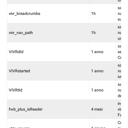
dismi
salva
vivr_breadcrumbs
1h
navig
su vis
salva 
vivr_nav_path
1h
navig
usato
salva 
VIVRdId
1 anno
sessio
Conv
salva 
VIVRstarted
1 anno
navig
ivr ini
salva 
VIVRtId
1 anno
naviga
del cl
indica
fwb_plus_isReader
4 mesi
visual
Fastw
Cooki