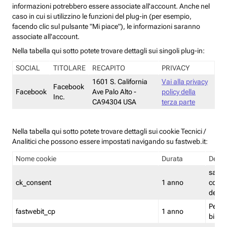
informazioni potrebbero essere associate all'account. Anche nel
caso in cui si utilizzino le funzioni del plug-in (per esempio,
facendo clic sul pulsante "Mi piace"), le informazioni saranno
associate all'account.
Nella tabella qui sotto potete trovare dettagli sui singoli plug-in:
SOCIAL
TITOLARE
RECAPITO
PRIVACY
1601 S. California
Vai alla privacy
Facebook
Facebook
Ave Palo Alto -
policy della
Inc.
CA94304 USA
terza parte
Nella tabella qui sotto potete trovare dettagli sui cookie Tecnici /
Analitici che possono essere impostati navigando su fastweb.it:
Nome cookie
Durata
Descr
salva i
ck_consent
1 anno
conse
dei c
Persi
fastwebit_cp
1 anno
bilanc