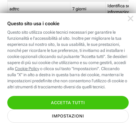
Identifica se so
adtrc
7 giorni
informazioni s
Limite di freq
CFFC<TagID>
7 giorni
composto
Identifica se c'
ricontrollare l'
CM
1 giorno
corrispondenti 
(impostata da 
Identifica se c'
ricontrollare l'
CM14
14 giorni
corrispondenti 
(impostata da 
Identifica l'app
CT<TrackingSetupID>
1 ora
clic per i pixel d
pagine dell'ins
Identifica la quo
EBFC<BannerID>
7 giorni
banner espandi
Identifica la qu
EBFCD<BannerID>
7 giorni
per il banner e