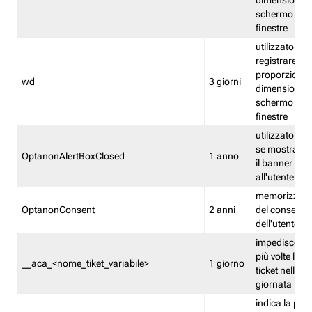
dimensioni de
schermo e de
finestre
utilizzato per
registrare le
proporzioni e
wd
3 giorni
dimensioni de
schermo e de
finestre
utilizzato pe
se mostrare
OptanonAlertBoxClosed
1 anno
il banner pri
all'utente
memorizza lo
OptanonConsent
2 anni
del consenso
dell'utente
impedisce di 
più volte lo s
__aca_<nome_tiket_variabile>
1 giorno
ticket nell'ar
giornata
indica la pre