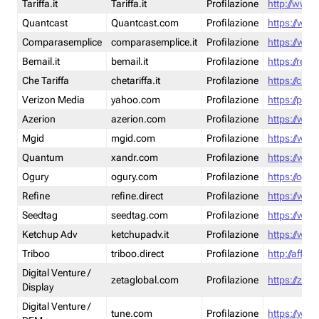
Tariffa.it
Tariffa.it
Profilazione
http://www.t
Quantcast
Quantcast.com
Profilazione
https://www
Comparasemplice
comparasemplice.it
Profilazione
https://www
Bemail.it
bemail.it
Profilazione
https://reta
Che Tariffa
chetariffa.it
Profilazione
https://chet
Verizon Media
yahoo.com
Profilazione
https://pol
Azerion
azerion.com
Profilazione
https://www
Mgid
mgid.com
Profilazione
https://www
Quantum
xandr.com
Profilazione
https://www
Ogury
ogury.com
Profilazione
https://ogur
Refine
refine.direct
Profilazione
https://www.
Seedtag
seedtag.com
Profilazione
https://www
Ketchup Adv
ketchupadv.it
Profilazione
https://www
Triboo
triboo.direct
Profilazione
http://affili
Digital Venture /
zetaglobal.com
Profilazione
https://zeta
Display
Digital Venture /
tune.com
Profilazione
https://www