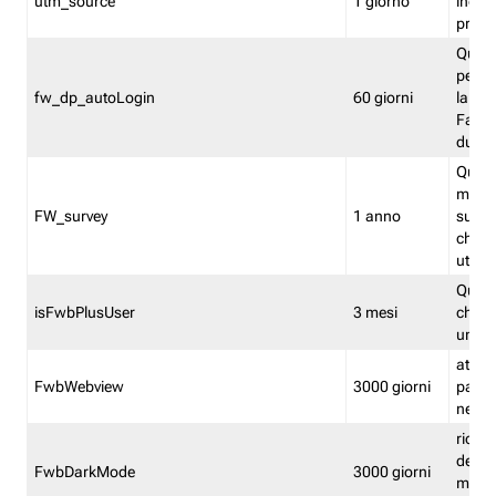
utm_source
1 giorno
indica
proven
Quest
perme
fw_dp_autoLogin
60 giorni
la log
Fastwe
durat
Quest
manti
FW_survey
1 anno
surve
chiuse
utenti
Quest
isFwbPlusUser
3 mesi
che l'
una l
attiva 
FwbWebview
3000 giorni
pagina
nell'
ricor
dell'u
FwbDarkMode
3000 giorni
mode 