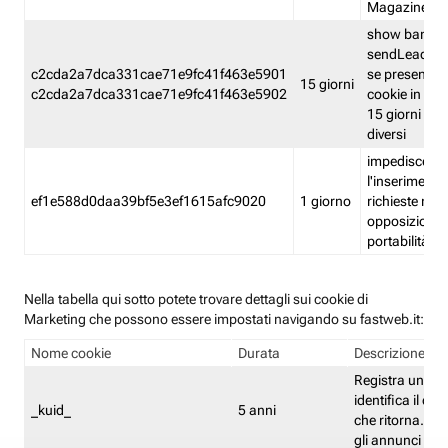
Magazine
show banner
sendLead A
c2cda2a7dca331cae71e9fc41f463e5901
se presenti e
15 giorni
c2cda2a7dca331cae71e9fc41f463e5902
cookie in un 
15 giorni e in
diversi
impedisce
l'inserimento 
ef1e588d0daa39bf5e3ef1615afc9020
1 giorno
richieste mult
opposizione
portabilità g
Nella tabella qui sotto potete trovare dettagli sui cookie di
Marketing che possono essere impostati navigando su fastweb.it:
Nome cookie
Durata
Descrizione
Registra un ID 
identifica il dis
_kuid_
5 anni
che ritorna. L'I
gli annunci mira