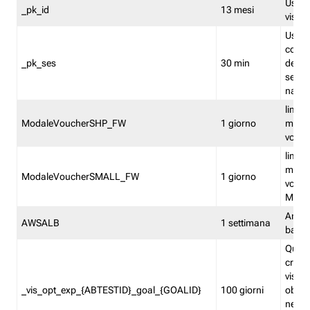
Usato 
_pk_id
13 mesi
visitat
Usato 
comp
_pk_ses
30 min
dell’u
sessi
navig
limita
ModaleVoucherSHP_FW
1 giorno
multi
vouche
limita
multi
ModaleVoucherSMALL_FW
1 giorno
vouch
Medie
Amaz
AWSALB
1 settimana
balan
Quest
creat
visit
_vis_opt_exp_{ABTESTID}_goal_{GOALID}
100 giorni
obiett
nel co