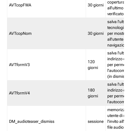
copertura fw
AVTcopFWA
30 giorni
all'ultimo ind
verificato
salva l'ultima
tecnologia ve
AVTcopNom
30 giorni
per mostrarl
all'utente dur
navigazione
salva l'ultimo
indirizzo di 
120
AVTformV3
per permette
giorni
l'autocompl
(in dismissio
salva l'ultimo
180
indirizzo di 
AVTformV4
giorni
per permette
l'autocompl
memorizza la
utente di non
DM_audioteaser_dismiss
sessione
l'invito all'as
file audio del 