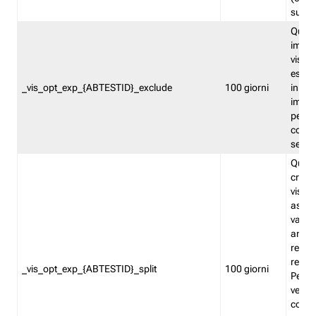
succes
Quest
impos
visita
esclu
_vis_opt_exp_{ABTESTID}_exclude
100 giorni
in bas
impos
percen
coinvo
sempr
Quest
creat
visita
asseg
varia
ancor
reind
relati
_vis_opt_exp_{ABTESTID}_split
100 giorni
Perme
verifi
corri