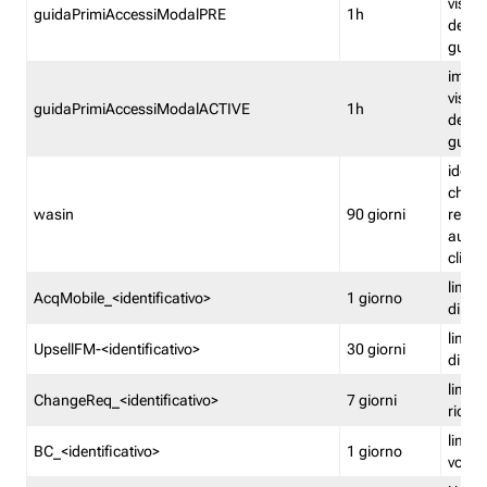
visual
guidaPrimiAccessiModalPRE
1h
della
guida 
imped
visual
guidaPrimiAccessiModalACTIVE
1h
della
guida 
identi
che si
wasin
90 giorni
rete f
autent
clienti
limita
AcqMobile_<identificativo>
1 giorno
di ac
limita
UpsellFM-<identificativo>
30 giorni
di ups
limita
ChangeReq_<identificativo>
7 giorni
ricon
limita
BC_<identificativo>
1 giorno
vouch