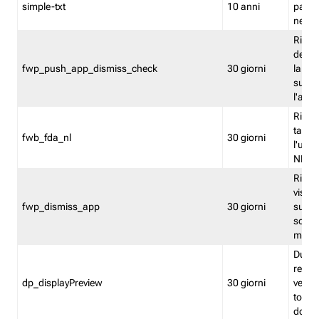
simple-txt
10 anni
pagina
nell'
Ricord
dell'u
fwp_push_app_dismiss_check
30 giorni
la po
sugge
l'audi
Riport
tacci
fwb_fda_nl
30 giorni
l'uten
NL
Ricor
visto 
fwp_dismiss_app
30 giorni
sugge
scari
mobil
Durant
regis
dp_displayPreview
30 giorni
verica
torna
dopo v