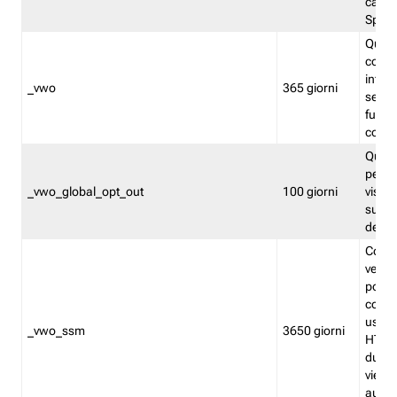
caso 
Split
Quest
conten
infor
_vwo
365 giorni
servi
futuro,
cooki
Quest
persi
_vwo_global_opt_out
100 giorni
visita
su tut
deter
Cookie
verif
possa
cookie
usano 
_vwo_ssm
3650 giorni
HTTP.
durat
viene 
autom