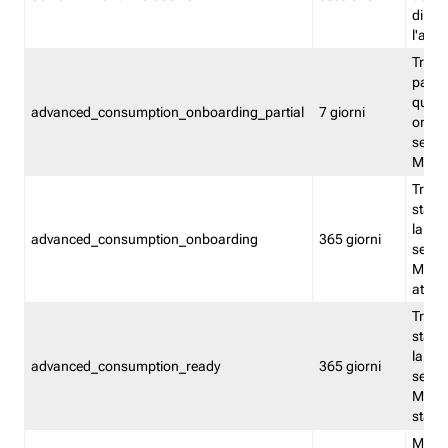
direct
l'attr
Tracc
parzia
quest
advanced_consumption_onboarding_partial
7 giorni
onbord
serviz
Moni
Tracci
stata 
la not
advanced_consumption_onboarding
365 giorni
serviz
Monit
attiva
Tracci
stata 
la not
advanced_consumption_ready
365 giorni
serviz
Monit
stato 
Memor