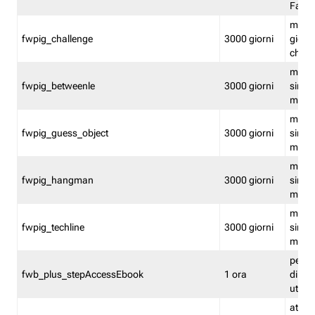
Fastw
mantie
fwpig_challenge
3000 giorni
giochi
chall
mantie
fwpig_betweenle
3000 giorni
singol
modal
mantie
fwpig_guess_object
3000 giorni
singol
modal
mantie
fwpig_hangman
3000 giorni
singol
modal
mantie
fwpig_techline
3000 giorni
singol
modal
perme
fwb_plus_stepAccessEbook
1 ora
di un 
utenti
attiva 