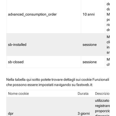
delle 
dash
advanced_consumption_order
10 anni
Monit
posso
riord
drag
Memor
clicca
sb-installed
sessione
instal
smar
Memor
sb-closed
sessione
chius
Nella tabella qui sotto potete trovare dettagli sui cookie Funzionali
che possono essere impostati navigando su fastweb.it:
Nome cookie
Durata
Descrizione
utilizzato per
registrare le
proporzioni e
dpr
3 giorni