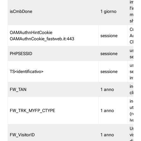
imped
l'inse
isCmbDone
1 giorno
multi
shp
Cooki
OAMAuthnHintCookie
sessione
Auten
OAMAuthnCookie_fastweb.it:443
Clien
usata
PHPSESSID
sessione
sessi
usata
TS<identificativo>
sessione
sessi
inform
indica
FW_TAN
1 anno
clien
indica
utent
FW_TRK_MYFP_CTYPE
1 anno
(resid
iva/i
Usato 
FW_VisitorID
1 anno
visitat