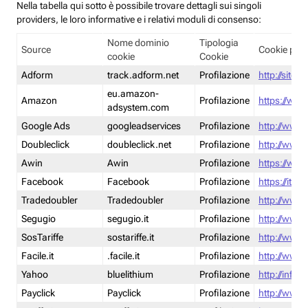
Nella tabella qui sotto è possibile trovare dettagli sui singoli
providers, le loro informative e i relativi moduli di consenso:
Nome dominio
Tipologia
Source
Cookie poli
cookie
Cookie
Adform
track.adform.net
Profilazione
http://site.
eu.amazon-
Amazon
Profilazione
https://www
adsystem.com
Google Ads
googleadservices
Profilazione
http://www.
Doubleclick
doubleclick.net
Profilazione
http://www.
Awin
Awin
Profilazione
https://www
Facebook
Facebook
Profilazione
https://it-
Tradedoubler
Tradedoubler
Profilazione
http://www.
Segugio
segugio.it
Profilazione
http://www.
SosTariffe
sostariffe.it
Profilazione
http://www.s
Facile.it
.facile.it
Profilazione
http://www.f
Yahoo
bluelithium
Profilazione
http://info.
Payclick
Payclick
Profilazione
http://www.p