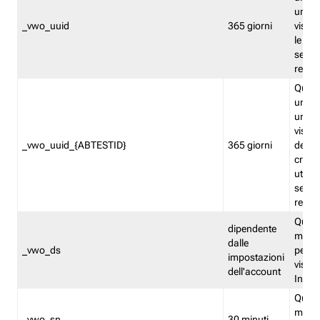
univo
_vwo_uuid
365 giorni
visita
le fun
segme
repor
Quest
un ide
univo
visita
_vwo_uuid_{ABTESTID}
365 giorni
del t
cross
utiliz
segme
repor
Quest
dipendente
memor
dalle
_vwo_ds
persis
impostazioni
visit
dell'account
Insig
Quest
memo
_vwo_sn
30 minuti