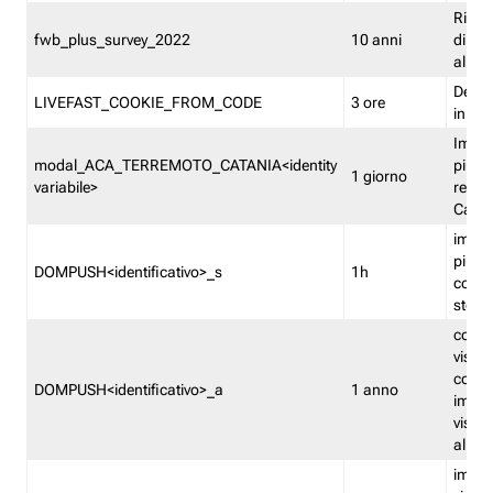
Ricor
fwb_plus_survey_2022
10 anni
di su
all'ut
Dedupl
LIVEFAST_COOKIE_FROM_CODE
3 ore
in Fa
Imped
modal_ACA_TERREMOTO_CATANIA<identity
più vo
1 giorno
variabile>
relati
Catan
imped
più p
DOMPUSH<identificativo>_s
1h
comme
stess
conta
visua
comme
DOMPUSH<identificativo>_a
1 anno
imped
visua
all'in
imped