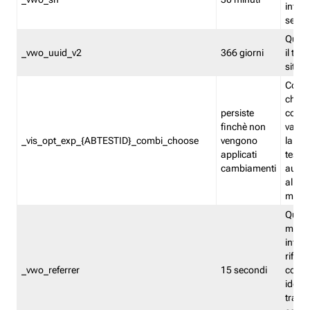
inform
sessi
Quest
_vwo_uuid_v2
366 giorni
il tra
sito 
Cooki
che m
persiste
combi
finchè non
varian
_vis_opt_exp_{ABTESTID}_combi_choose
vengono
la co
applicati
test. 
cambiamenti
autom
all'ap
modif
Quest
memor
infor
riferi
_vwo_referrer
15 secondi
conse
identi
traffi