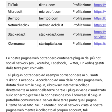
TikTok
tiktok.com
Profilazione
https://www
Microsoft
microsoft.com
Profilazione
https://www
Beintoo
beintoo.com
Profilazione
https://bei
Netmediaclick
netmediaclick.it
Profilazione
https://www
https://ww
Stackadapt
stackadapt.com
Profilazione
services-pri
Xformance
startupitalia.eu
Profilazione
https://start
Le nostre pagine web potrebbero contenere plug-in dei più noti
social network (es., Youtube, Facebook, Twitter, Linkedin) gestiti
dalle terze parti coinvolte.
Tali plug-in potrebbero ad esempio corrispondere ai pulsanti
"Like" di Facebook. Accedendo ad una delle nostre pagine web,
dotata di un simile plug-in, il browser Internet si collega
direttamente ai server delle terze parti e il plug-in viene visualizzato
sullo schermo grazie alla connessione con il browser. Il plug-in
potrebbe comunicare ai server delle terze parte quali pagine
l'utente ha visitato. Se un utente di social network visita le nostre
pagine web mentre è collegato al proprio account, tali