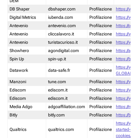
DEM
DB Shaper
dbshaper.com
Profilazione
https://www
Digital Metrics
iubenda.com
Profilazione
https://www
Antevenio
antevenio.com
Profilazione
https://pmp.
Antevenio
cliccalavoro.it
Profilazione
https://www
Antevenio
turistacurioso.it
Profilazione
https://www.
Showhero
agondigital.com
Profilazione
https://agon
Spin Up
spin-up.it
Profilazione
https://blog
https://ww
Datawork
data-safe.fr
Profilazione
GLOBAL-LT
Manzoni
tune.com
Profilazione
https://www
Ediscom
ediscom.it
Profilazione
https://www
Ediscom
ediscom.it
Profilazione
https://www
Media Adgo
adgoaffiliation.com
Profilazione
https://med
Bitly
bitly.com
Profilazione
https://bitl
https://www
Qualtrics
qualtrics.com
Profilazione
started-wi
cookies/