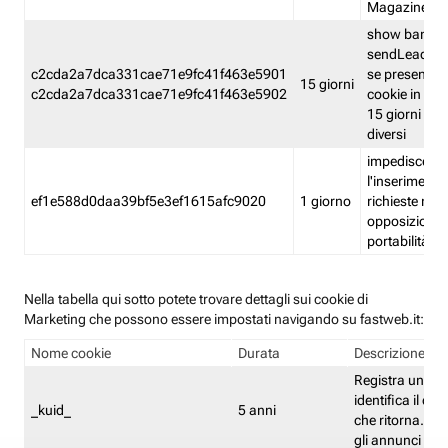
Magazine
show banner
sendLead A
c2cda2a7dca331cae71e9fc41f463e5901
se presenti e
15 giorni
c2cda2a7dca331cae71e9fc41f463e5902
cookie in un 
15 giorni e in
diversi
impedisce
l'inserimento 
ef1e588d0daa39bf5e3ef1615afc9020
1 giorno
richieste mult
opposizione
portabilità g
Nella tabella qui sotto potete trovare dettagli sui cookie di
Marketing che possono essere impostati navigando su fastweb.it:
Nome cookie
Durata
Descrizione
Registra un ID 
identifica il dis
_kuid_
5 anni
che ritorna. L'I
gli annunci mira