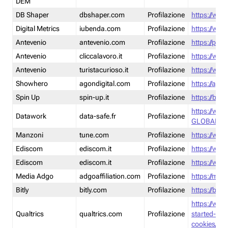
DEM
DB Shaper
dbshaper.com
Profilazione
https://www
Digital Metrics
iubenda.com
Profilazione
https://www
Antevenio
antevenio.com
Profilazione
https://pmp.
Antevenio
cliccalavoro.it
Profilazione
https://www
Antevenio
turistacurioso.it
Profilazione
https://www.
Showhero
agondigital.com
Profilazione
https://agon
Spin Up
spin-up.it
Profilazione
https://blog
https://ww
Datawork
data-safe.fr
Profilazione
GLOBAL-LT
Manzoni
tune.com
Profilazione
https://www
Ediscom
ediscom.it
Profilazione
https://www
Ediscom
ediscom.it
Profilazione
https://www
Media Adgo
adgoaffiliation.com
Profilazione
https://med
Bitly
bitly.com
Profilazione
https://bitl
https://www
Qualtrics
qualtrics.com
Profilazione
started-wi
cookies/