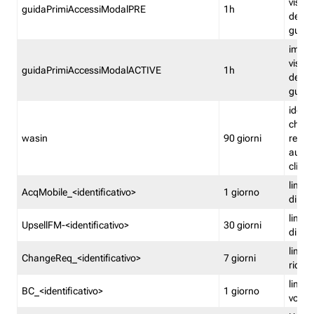
visual
guidaPrimiAccessiModalPRE
1h
della
guida 
imped
visual
guidaPrimiAccessiModalACTIVE
1h
della
guida 
identi
che si
wasin
90 giorni
rete f
autent
clienti
limita
AcqMobile_<identificativo>
1 giorno
di ac
limita
UpsellFM-<identificativo>
30 giorni
di ups
limita
ChangeReq_<identificativo>
7 giorni
ricon
limita
BC_<identificativo>
1 giorno
vouch