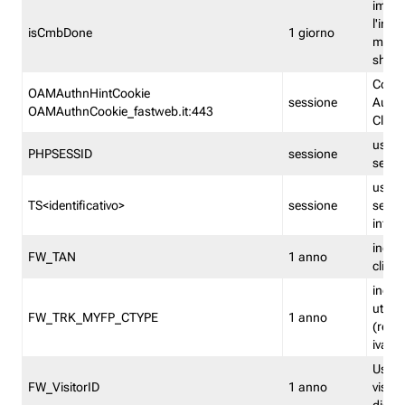
imped
l'inse
isCmbDone
1 giorno
multi
shp
Cooki
OAMAuthnHintCookie
sessione
Auten
OAMAuthnCookie_fastweb.it:443
Clien
usata
PHPSESSID
sessione
sessi
usata
TS<identificativo>
sessione
sessi
inform
indica
FW_TAN
1 anno
clien
indica
utent
FW_TRK_MYFP_CTYPE
1 anno
(resid
iva/i
Usato 
FW_VisitorID
1 anno
visitat