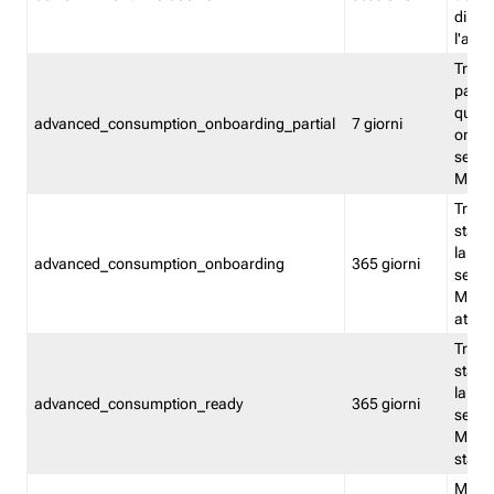
direct
l'attr
Tracc
parzia
quest
advanced_consumption_onboarding_partial
7 giorni
onbord
serviz
Moni
Tracci
stata 
la not
advanced_consumption_onboarding
365 giorni
serviz
Monit
attiva
Tracci
stata 
la not
advanced_consumption_ready
365 giorni
serviz
Monit
stato 
Memor