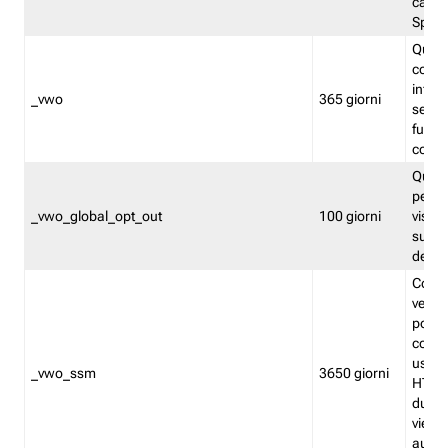
caso 
Split
Quest
conten
infor
_vwo
365 giorni
servi
futuro,
cooki
Quest
persi
_vwo_global_opt_out
100 giorni
visita
su tut
deter
Cookie
verif
possa
cookie
usano 
_vwo_ssm
3650 giorni
HTTP.
durat
viene 
autom