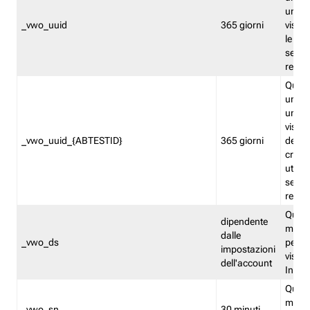
univo
_vwo_uuid
365 giorni
visita
le fun
segme
repor
Quest
un ide
univo
visita
_vwo_uuid_{ABTESTID}
365 giorni
del t
cross
utiliz
segme
repor
Quest
dipendente
memor
dalle
_vwo_ds
persis
impostazioni
visit
dell'account
Insig
Quest
memo
_vwo_sn
30 minuti