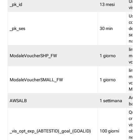
Usato 
_pk_id
13 mesi
visitat
Usato 
comp
_pk_ses
30 min
dell’u
sessi
navig
limita
ModaleVoucherSHP_FW
1 giorno
multi
vouche
limita
multi
ModaleVoucherSMALL_FW
1 giorno
vouch
Medie
Amaz
AWSALB
1 settimana
balan
Quest
creat
visit
_vis_opt_exp_{ABTESTID}_goal_{GOALID}
100 giorni
obiett
nel co