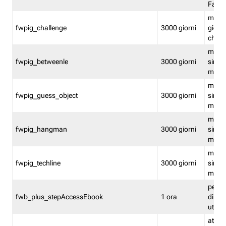
Fastw
mantie
fwpig_challenge
3000 giorni
giochi
chall
mantie
fwpig_betweenle
3000 giorni
singol
modal
mantie
fwpig_guess_object
3000 giorni
singol
modal
mantie
fwpig_hangman
3000 giorni
singol
modal
mantie
fwpig_techline
3000 giorni
singol
modal
perme
fwb_plus_stepAccessEbook
1 ora
di un 
utenti
attiva 