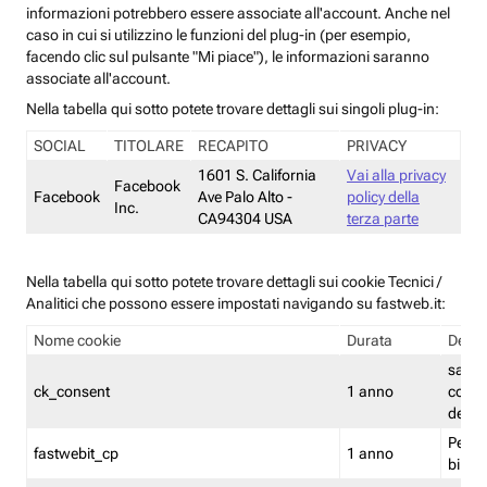
informazioni potrebbero essere associate all'account. Anche nel
caso in cui si utilizzino le funzioni del plug-in (per esempio,
facendo clic sul pulsante "Mi piace"), le informazioni saranno
associate all'account.
Nella tabella qui sotto potete trovare dettagli sui singoli plug-in:
SOCIAL
TITOLARE
RECAPITO
PRIVACY
1601 S. California
Vai alla privacy
Facebook
Facebook
Ave Palo Alto -
policy della
Inc.
CA94304 USA
terza parte
Nella tabella qui sotto potete trovare dettagli sui cookie Tecnici /
Analitici che possono essere impostati navigando su fastweb.it:
Nome cookie
Durata
Descr
salva i
ck_consent
1 anno
conse
dei c
Persi
fastwebit_cp
1 anno
bilanc