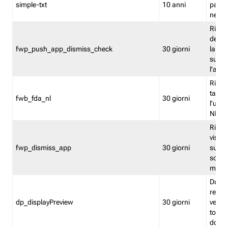
simple-txt
10 anni
pagina
nell'
Ricord
dell'u
fwp_push_app_dismiss_check
30 giorni
la po
sugge
l'audi
Riport
tacci
fwb_fda_nl
30 giorni
l'uten
NL
Ricor
visto 
fwp_dismiss_app
30 giorni
sugge
scari
mobil
Durant
regis
dp_displayPreview
30 giorni
verica
torna
dopo v