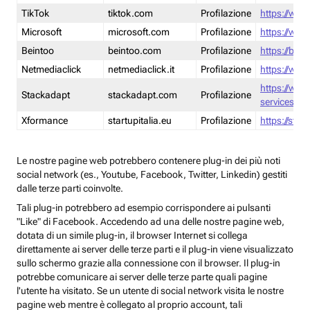
TikTok
tiktok.com
Profilazione
https://www
Microsoft
microsoft.com
Profilazione
https://www
Beintoo
beintoo.com
Profilazione
https://bei
Netmediaclick
netmediaclick.it
Profilazione
https://www
https://ww
Stackadapt
stackadapt.com
Profilazione
services-pri
Xformance
startupitalia.eu
Profilazione
https://start
Le nostre pagine web potrebbero contenere plug-in dei più noti
social network (es., Youtube, Facebook, Twitter, Linkedin) gestiti
dalle terze parti coinvolte.
Tali plug-in potrebbero ad esempio corrispondere ai pulsanti
"Like" di Facebook. Accedendo ad una delle nostre pagine web,
dotata di un simile plug-in, il browser Internet si collega
direttamente ai server delle terze parti e il plug-in viene visualizzato
sullo schermo grazie alla connessione con il browser. Il plug-in
potrebbe comunicare ai server delle terze parte quali pagine
l'utente ha visitato. Se un utente di social network visita le nostre
pagine web mentre è collegato al proprio account, tali