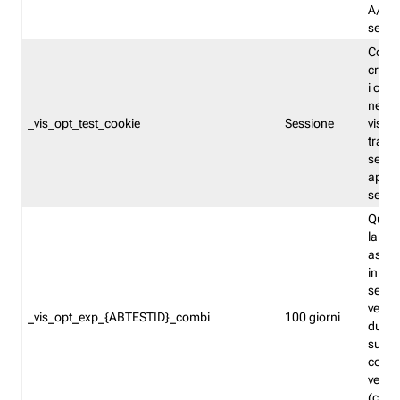
A/B. I
sempr
Cooki
creato
i cook
nel b
_vis_opt_test_cookie
Sessione
visita
tracc
sessi
aperte
sempr
Quest
la var
assegn
in mo
sempr
versi
_vis_opt_exp_{ABTESTID}_combi
100 giorni
durant
succes
corri
versio
(contr