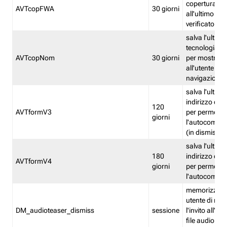
copertura fw
AVTcopFWA
30 giorni
all'ultimo ind
verificato
salva l'ultima
tecnologia ve
AVTcopNom
30 giorni
per mostrarl
all'utente dur
navigazione
salva l'ultimo
indirizzo di 
120
AVTformV3
per permette
giorni
l'autocompl
(in dismissio
salva l'ultimo
180
indirizzo di 
AVTformV4
giorni
per permette
l'autocompl
memorizza la
utente di non
DM_audioteaser_dismiss
sessione
l'invito all'as
file audio del 