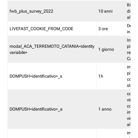
Ricor
fwb_plus_survey_2022
10 anni
di su
all'ut
Dedupl
LIVEFAST_COOKIE_FROM_CODE
3 ore
in Fa
Imped
modal_ACA_TERREMOTO_CATANIA<identity
più vo
1 giorno
variabile>
relati
Catan
imped
più p
DOMPUSH<identificativo>_s
1h
comme
stess
conta
visua
comme
DOMPUSH<identificativo>_a
1 anno
imped
visua
all'in
imped