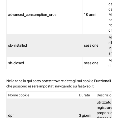
delle 
dash
advanced_consumption_order
10 anni
Monit
posso
riord
drag
Memor
clicca
sb-installed
sessione
instal
smar
Memor
sb-closed
sessione
chius
Nella tabella qui sotto potete trovare dettagli sui cookie Funzionali
che possono essere impostati navigando su fastweb.it:
Nome cookie
Durata
Descrizione
utilizzato per
registrare le
proporzioni e
dpr
3 giorni