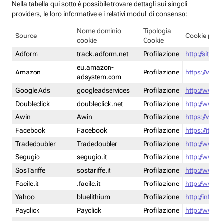
Nella tabella qui sotto è possibile trovare dettagli sui singoli
providers, le loro informative e i relativi moduli di consenso:
Nome dominio
Tipologia
Source
Cookie poli
cookie
Cookie
Adform
track.adform.net
Profilazione
http://site.
eu.amazon-
Amazon
Profilazione
https://www
adsystem.com
Google Ads
googleadservices
Profilazione
http://www.
Doubleclick
doubleclick.net
Profilazione
http://www.
Awin
Awin
Profilazione
https://www
Facebook
Facebook
Profilazione
https://it-
Tradedoubler
Tradedoubler
Profilazione
http://www.
Segugio
segugio.it
Profilazione
http://www.
SosTariffe
sostariffe.it
Profilazione
http://www.s
Facile.it
.facile.it
Profilazione
http://www.f
Yahoo
bluelithium
Profilazione
http://info.
Payclick
Payclick
Profilazione
http://www.p