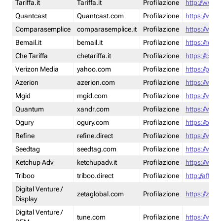
Tariffa.it
Tariffa.it
Profilazione
http://www.t
Quantcast
Quantcast.com
Profilazione
https://www
Comparasemplice
comparasemplice.it
Profilazione
https://www
Bemail.it
bemail.it
Profilazione
https://reta
Che Tariffa
chetariffa.it
Profilazione
https://chet
Verizon Media
yahoo.com
Profilazione
https://pol
Azerion
azerion.com
Profilazione
https://www
Mgid
mgid.com
Profilazione
https://www
Quantum
xandr.com
Profilazione
https://www
Ogury
ogury.com
Profilazione
https://ogur
Refine
refine.direct
Profilazione
https://www.
Seedtag
seedtag.com
Profilazione
https://www
Ketchup Adv
ketchupadv.it
Profilazione
https://www
Triboo
triboo.direct
Profilazione
http://affili
Digital Venture /
zetaglobal.com
Profilazione
https://zeta
Display
Digital Venture /
tune.com
Profilazione
https://www