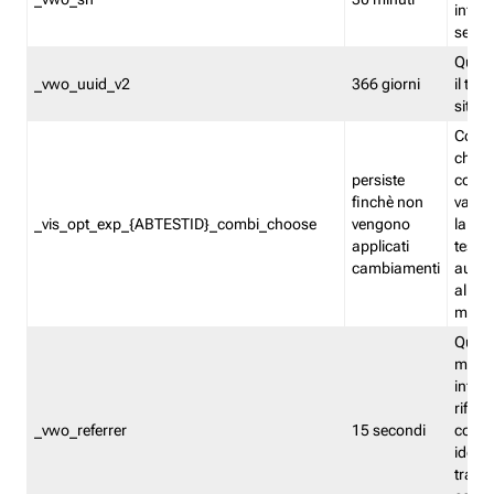
inform
sessi
Quest
_vwo_uuid_v2
366 giorni
il tra
sito 
Cooki
che m
persiste
combi
finchè non
varian
_vis_opt_exp_{ABTESTID}_combi_choose
vengono
la co
applicati
test. 
cambiamenti
autom
all'ap
modif
Quest
memor
infor
riferi
_vwo_referrer
15 secondi
conse
identi
traffi