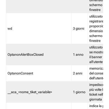
dimensioni de
schermo e de
finestre
utilizzato per
registrare le
proporzioni e
wd
3 giorni
dimensioni de
schermo e de
finestre
utilizzato pe
se mostrare
OptanonAlertBoxClosed
1 anno
il banner pri
all'utente
memorizza lo
OptanonConsent
2 anni
del consenso
dell'utente
impedisce di 
più volte lo s
__aca_<nome_tiket_variabile>
1 giorno
ticket nell'ar
giornata
indica la pre