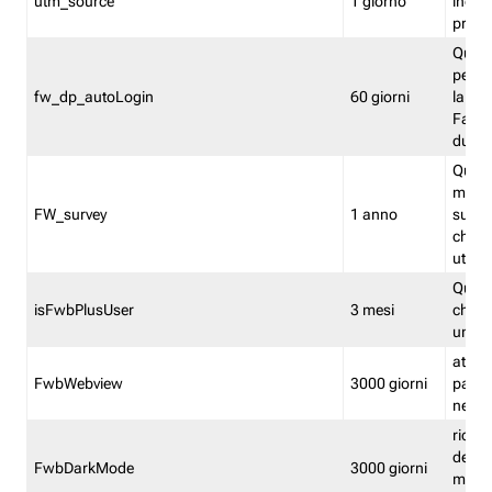
utm_source
1 giorno
indica
proven
Quest
perme
fw_dp_autoLogin
60 giorni
la log
Fastwe
durat
Quest
manti
FW_survey
1 anno
surve
chiuse
utenti
Quest
isFwbPlusUser
3 mesi
che l'
una l
attiva 
FwbWebview
3000 giorni
pagina
nell'
ricor
dell'u
FwbDarkMode
3000 giorni
mode 