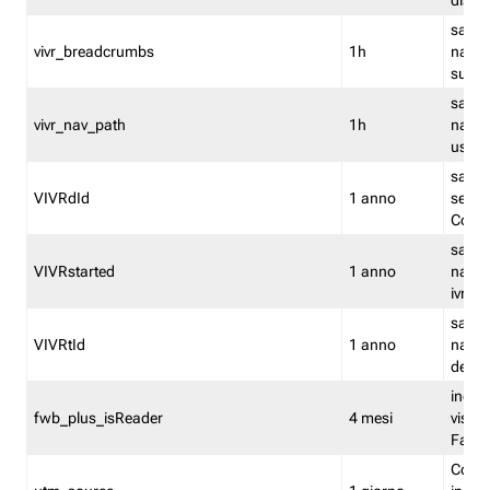
dismi
salva
vivr_breadcrumbs
1h
navig
su vis
salva 
vivr_nav_path
1h
navig
usato
salva 
VIVRdId
1 anno
sessio
Conv
salva 
VIVRstarted
1 anno
navig
ivr ini
salva 
VIVRtId
1 anno
naviga
del cl
indica
fwb_plus_isReader
4 mesi
visual
Fastw
Cooki