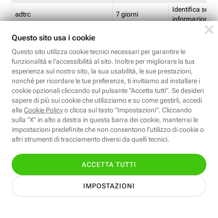
Identifica se so
adtrc
7 giorni
informazioni s
Limite di freq
CFFC<TagID>
7 giorni
composto
Identifica se c'
ricontrollare l'
CM
1 giorno
corrispondenti 
(impostata da 
Identifica se c'
ricontrollare l'
CM14
14 giorni
corrispondenti 
(impostata da 
Identifica l'app
CT<TrackingSetupID>
1 ora
clic per i pixel d
pagine dell'ins
Identifica la quo
EBFC<BannerID>
7 giorni
banner espandi
Identifica la qu
EBFCD<BannerID>
7 giorni
per il banner e