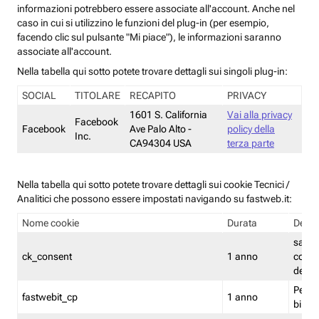
informazioni potrebbero essere associate all'account. Anche nel
caso in cui si utilizzino le funzioni del plug-in (per esempio,
facendo clic sul pulsante "Mi piace"), le informazioni saranno
associate all'account.
Nella tabella qui sotto potete trovare dettagli sui singoli plug-in:
SOCIAL
TITOLARE
RECAPITO
PRIVACY
1601 S. California
Vai alla privacy
Facebook
Facebook
Ave Palo Alto -
policy della
Inc.
CA94304 USA
terza parte
Nella tabella qui sotto potete trovare dettagli sui cookie Tecnici /
Analitici che possono essere impostati navigando su fastweb.it:
Nome cookie
Durata
Descr
salva i
ck_consent
1 anno
conse
dei c
Persi
fastwebit_cp
1 anno
bilanc