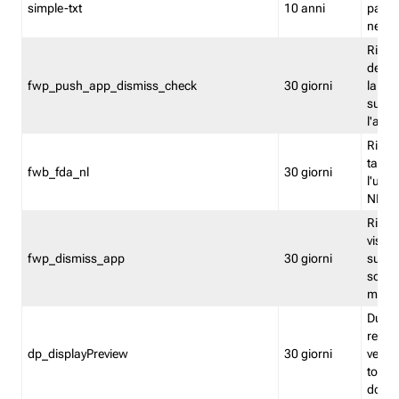
simple-txt
10 anni
pagina
nell'
Ricord
dell'u
fwp_push_app_dismiss_check
30 giorni
la po
sugge
l'audi
Riport
tacci
fwb_fda_nl
30 giorni
l'uten
NL
Ricor
visto 
fwp_dismiss_app
30 giorni
sugge
scari
mobil
Durant
regis
dp_displayPreview
30 giorni
verica
torna
dopo v