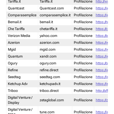
Tariffa.it
Tariffa.it
Profilazione
http://www.t
Quantcast
Quantcast.com
Profilazione
https://www
Comparasemplice
comparasemplice.it
Profilazione
https://www
Bemail.it
bemail.it
Profilazione
https://reta
Che Tariffa
chetariffa.it
Profilazione
https://chet
Verizon Media
yahoo.com
Profilazione
https://pol
Azerion
azerion.com
Profilazione
https://www
Mgid
mgid.com
Profilazione
https://www
Quantum
xandr.com
Profilazione
https://www
Ogury
ogury.com
Profilazione
https://ogur
Refine
refine.direct
Profilazione
https://www.
Seedtag
seedtag.com
Profilazione
https://www
Ketchup Adv
ketchupadv.it
Profilazione
https://www
Triboo
triboo.direct
Profilazione
http://affili
Digital Venture /
zetaglobal.com
Profilazione
https://zeta
Display
Digital Venture /
tune.com
Profilazione
https://www