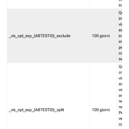
succes
Quest
impos
visita
esclu
_vis_opt_exp_{ABTESTID}_exclude
100 giorni
in bas
impos
percen
coinvo
sempr
Quest
creat
visita
asseg
varia
ancor
reind
relati
_vis_opt_exp_{ABTESTID}_split
100 giorni
Perme
verifi
corri