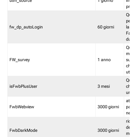
utm_source
1 giorno
indica
proven
Quest
perme
fw_dp_autoLogin
60 giorni
la log
Fastwe
durat
Quest
manti
FW_survey
1 anno
surve
chiuse
utenti
Quest
isFwbPlusUser
3 mesi
che l'
una l
attiva 
FwbWebview
3000 giorni
pagina
nell'
ricor
dell'u
FwbDarkMode
3000 giorni
mode 