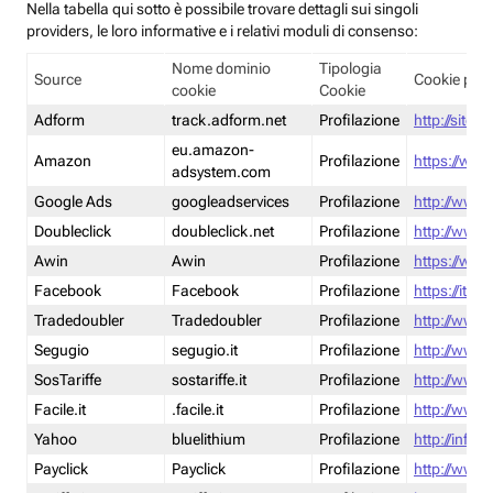
Nella tabella qui sotto è possibile trovare dettagli sui singoli
providers, le loro informative e i relativi moduli di consenso:
Nome dominio
Tipologia
Source
Cookie poli
cookie
Cookie
Adform
track.adform.net
Profilazione
http://site.
eu.amazon-
Amazon
Profilazione
https://www
adsystem.com
Google Ads
googleadservices
Profilazione
http://www.
Doubleclick
doubleclick.net
Profilazione
http://www.
Awin
Awin
Profilazione
https://www
Facebook
Facebook
Profilazione
https://it-
Tradedoubler
Tradedoubler
Profilazione
http://www.
Segugio
segugio.it
Profilazione
http://www.
SosTariffe
sostariffe.it
Profilazione
http://www.s
Facile.it
.facile.it
Profilazione
http://www.f
Yahoo
bluelithium
Profilazione
http://info.
Payclick
Payclick
Profilazione
http://www.p