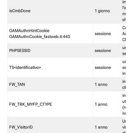
imped
l'inse
isCmbDone
1 giorno
multi
shp
Cooki
OAMAuthnHintCookie
sessione
Auten
OAMAuthnCookie_fastweb.it:443
Clien
usata
PHPSESSID
sessione
sessi
usata
TS<identificativo>
sessione
sessi
inform
indica
FW_TAN
1 anno
clien
indica
utent
FW_TRK_MYFP_CTYPE
1 anno
(resid
iva/i
Usato 
FW_VisitorID
1 anno
visitat