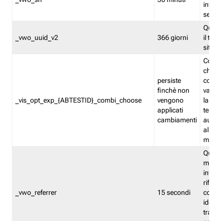
inform
sessi
Quest
_vwo_uuid_v2
366 giorni
il tra
sito 
Cooki
che m
persiste
combi
finchè non
varian
_vis_opt_exp_{ABTESTID}_combi_choose
vengono
la co
applicati
test. 
cambiamenti
autom
all'ap
modif
Quest
memor
infor
riferi
_vwo_referrer
15 secondi
conse
identi
traffi