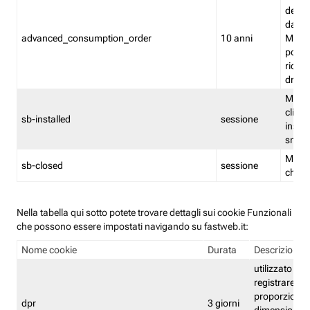
delle 
dash
advanced_consumption_order
10 anni
Monit
posso
riord
drag
Memor
clicca
sb-installed
sessione
instal
smar
Memor
sb-closed
sessione
chius
Nella tabella qui sotto potete trovare dettagli sui cookie Funzionali
che possono essere impostati navigando su fastweb.it:
Nome cookie
Durata
Descrizione
utilizzato per
registrare le
proporzioni e
dpr
3 giorni