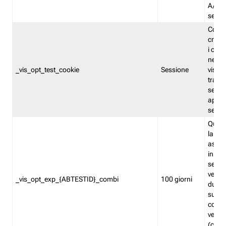
A/B. I
sempr
Cooki
creato
i cook
nel b
_vis_opt_test_cookie
Sessione
visita
tracc
sessi
aperte
sempr
Quest
la var
assegn
in mo
sempr
versi
_vis_opt_exp_{ABTESTID}_combi
100 giorni
durant
succes
corri
versio
(contr