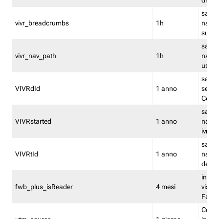
dismi
salva
vivr_breadcrumbs
1h
navig
su vis
salva 
vivr_nav_path
1h
navig
usato
salva 
VIVRdId
1 anno
sessio
Conv
salva 
VIVRstarted
1 anno
navig
ivr ini
salva 
VIVRtId
1 anno
naviga
del cl
indica
fwb_plus_isReader
4 mesi
visual
Fastw
Cooki