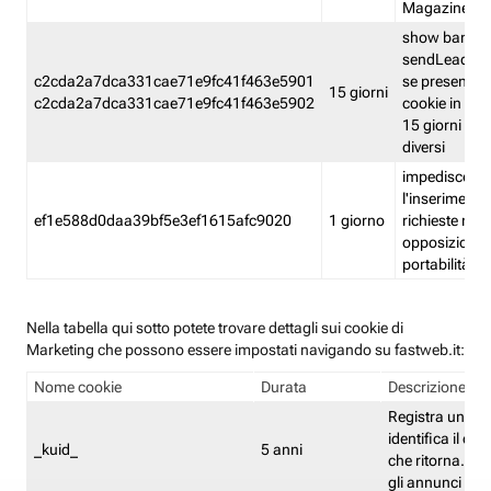
Magazine
show banner
sendLead A
c2cda2a7dca331cae71e9fc41f463e5901
se presenti e
15 giorni
c2cda2a7dca331cae71e9fc41f463e5902
cookie in un 
15 giorni e in
diversi
impedisce
l'inserimento 
ef1e588d0daa39bf5e3ef1615afc9020
1 giorno
richieste mult
opposizione
portabilità g
Nella tabella qui sotto potete trovare dettagli sui cookie di
Marketing che possono essere impostati navigando su fastweb.it:
Nome cookie
Durata
Descrizione
Registra un ID 
identifica il dis
_kuid_
5 anni
che ritorna. L'I
gli annunci mira