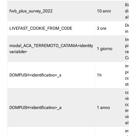
Ricor
fwb_plus_survey_2022
10 anni
di su
all'ut
Dedupl
LIVEFAST_COOKIE_FROM_CODE
3 ore
in Fa
Imped
modal_ACA_TERREMOTO_CATANIA<identity
più vo
1 giorno
variabile>
relati
Catan
imped
più p
DOMPUSH<identificativo>_s
1h
comme
stess
conta
visua
comme
DOMPUSH<identificativo>_a
1 anno
imped
visua
all'in
imped