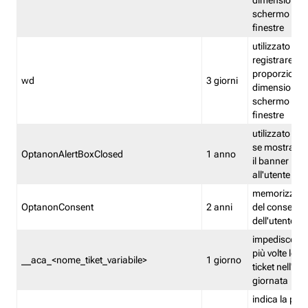
dimensioni de
schermo e de
finestre
utilizzato per
registrare le
proporzioni e
wd
3 giorni
dimensioni de
schermo e de
finestre
utilizzato pe
se mostrare
OptanonAlertBoxClosed
1 anno
il banner pri
all'utente
memorizza lo
OptanonConsent
2 anni
del consenso
dell'utente
impedisce di 
più volte lo s
__aca_<nome_tiket_variabile>
1 giorno
ticket nell'ar
giornata
indica la pre