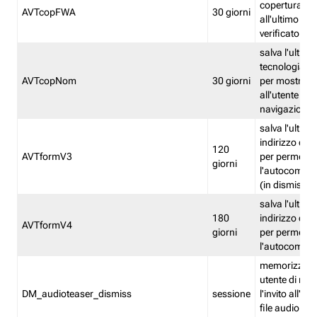
copertura fw
AVTcopFWA
30 giorni
all'ultimo ind
verificato
salva l'ultima
tecnologia ve
AVTcopNom
30 giorni
per mostrarl
all'utente dur
navigazione
salva l'ultimo
indirizzo di 
120
AVTformV3
per permette
giorni
l'autocompl
(in dismissio
salva l'ultimo
180
indirizzo di 
AVTformV4
giorni
per permette
l'autocompl
memorizza la
utente di non
DM_audioteaser_dismiss
sessione
l'invito all'as
file audio del 