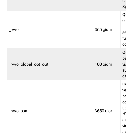
caso 
Split
Quest
conten
infor
_vwo
365 giorni
servi
futuro,
cooki
Quest
persi
_vwo_global_opt_out
100 giorni
visita
su tut
deter
Cookie
verif
possa
cookie
usano 
_vwo_ssm
3650 giorni
HTTP.
durat
viene 
autom