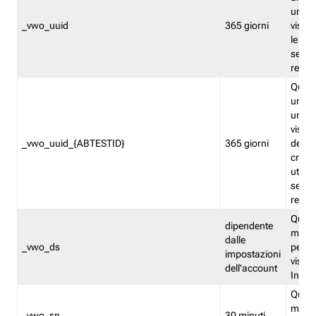
univo
_vwo_uuid
365 giorni
visita
le fun
segme
repor
Quest
un ide
univo
visita
_vwo_uuid_{ABTESTID}
365 giorni
del t
cross
utiliz
segme
repor
Quest
dipendente
memor
dalle
_vwo_ds
persis
impostazioni
visit
dell'account
Insig
Quest
memo
_vwo_sn
30 minuti