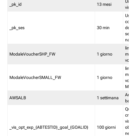
Usato 
_pk_id
13 mesi
visitat
Usato 
comp
_pk_ses
30 min
dell’u
sessi
navig
limita
ModaleVoucherSHP_FW
1 giorno
multi
vouche
limita
multi
ModaleVoucherSMALL_FW
1 giorno
vouch
Medie
Amaz
AWSALB
1 settimana
balan
Quest
creat
visit
_vis_opt_exp_{ABTESTID}_goal_{GOALID}
100 giorni
obiett
nel co