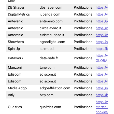
DEM
DB Shaper
dbshaper.com
Profilazione
https://www
Digital Metrics
iubenda.com
Profilazione
https://www
Antevenio
antevenio.com
Profilazione
https://pmp.
Antevenio
cliccalavoro.it
Profilazione
https://www
Antevenio
turistacurioso.it
Profilazione
https://www.
Showhero
agondigital.com
Profilazione
https://agon
Spin Up
spin-up.it
Profilazione
https://blog
https://ww
Datawork
data-safe.fr
Profilazione
GLOBAL-LT
Manzoni
tune.com
Profilazione
https://www
Ediscom
ediscom.it
Profilazione
https://www
Ediscom
ediscom.it
Profilazione
https://www
Media Adgo
adgoaffiliation.com
Profilazione
https://med
Bitly
bitly.com
Profilazione
https://bitl
https://www
Qualtrics
qualtrics.com
Profilazione
started-wi
cookies/