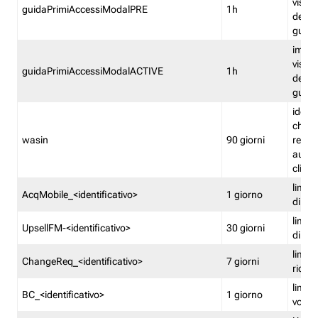
visual
guidaPrimiAccessiModalPRE
1h
della
guida 
imped
visual
guidaPrimiAccessiModalACTIVE
1h
della
guida 
identi
che si
wasin
90 giorni
rete f
autent
clienti
limita
AcqMobile_<identificativo>
1 giorno
di ac
limita
UpsellFM-<identificativo>
30 giorni
di ups
limita
ChangeReq_<identificativo>
7 giorni
ricon
limita
BC_<identificativo>
1 giorno
vouch