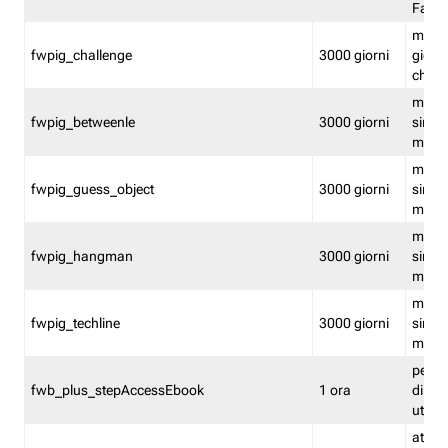
Fastw
mantie
fwpig_challenge
3000 giorni
giochi
chall
mantie
fwpig_betweenle
3000 giorni
singol
modal
mantie
fwpig_guess_object
3000 giorni
singol
modal
mantie
fwpig_hangman
3000 giorni
singol
modal
mantie
fwpig_techline
3000 giorni
singol
modal
perme
fwb_plus_stepAccessEbook
1 ora
di un 
utenti
attiva 