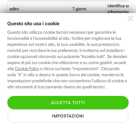
Identifica se so
adtrc
7 giorni
informazioni s
Limite di freq
CFFC<TagID>
7 giorni
composto
Identifica se c'
ricontrollare l'
CM
1 giorno
corrispondenti 
(impostata da 
Identifica se c'
ricontrollare l'
CM14
14 giorni
corrispondenti 
(impostata da 
Identifica l'app
CT<TrackingSetupID>
1 ora
clic per i pixel d
pagine dell'ins
Identifica la quo
EBFC<BannerID>
7 giorni
banner espandi
Identifica la qu
EBFCD<BannerID>
7 giorni
per il banner e