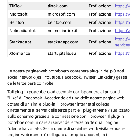
TikTok
tiktok.com
Profilazione
https://www
Microsoft
microsoft.com
Profilazione
https://www
Beintoo
beintoo.com
Profilazione
https://bei
Netmediaclick
netmediaclick.it
Profilazione
https://www
https://ww
Stackadapt
stackadapt.com
Profilazione
services-pri
Xformance
startupitalia.eu
Profilazione
https://start
Le nostre pagine web potrebbero contenere plug-in dei più noti
social network (es., Youtube, Facebook, Twitter, Linkedin) gestiti
dalle terze parti coinvolte.
Tali plug-in potrebbero ad esempio corrispondere ai pulsanti
"Like" di Facebook. Accedendo ad una delle nostre pagine web,
dotata di un simile plug-in, il browser Internet si collega
direttamente ai server delle terze parti e il plug-in viene visualizzato
sullo schermo grazie alla connessione con il browser. Il plug-in
potrebbe comunicare ai server delle terze parte quali pagine
l'utente ha visitato. Se un utente di social network visita le nostre
pagine web mentre è collegato al proprio account, tali