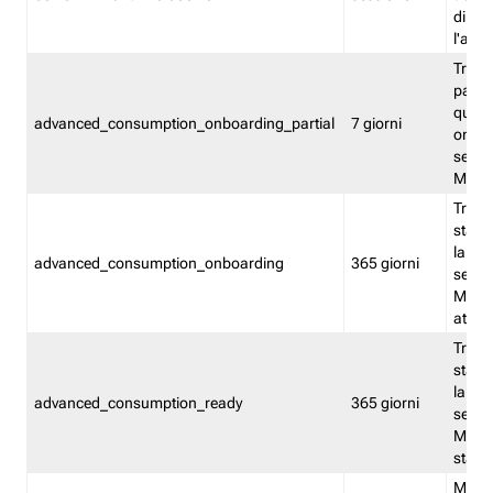
direct
l'attr
Tracc
parzia
quest
advanced_consumption_onboarding_partial
7 giorni
onbord
serviz
Moni
Tracci
stata 
la not
advanced_consumption_onboarding
365 giorni
serviz
Monit
attiva
Tracci
stata 
la not
advanced_consumption_ready
365 giorni
serviz
Monit
stato 
Memor