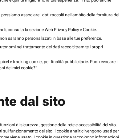
cerche e quindi migliorano la tua esperienza. Il sito può anche
li, possiamo associare i dati raccolti nell’ambito della fornitura del
arli, consulta la sezione Web Privacy Policy e Cookie.
a non saranno personalizzati in base alle tue preferenze.
utonomi nel trattamento dei dati raccolti tramite i propri
xel e tracking cookie, per finalità pubblicitarie. Puoi revocare il
ni dei miei cookie?”.
te dal sito
funzioni di sicurezza, gestione della rete e accessibilità del sito.
 sul funzionamento del sito. I cookie analitici vengono usati per
su come viene usato. I cookie in questione raccolgono informazioni