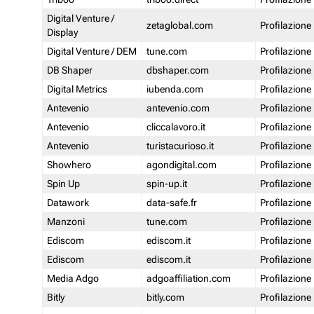
Digital Venture /
zetaglobal.com
Profilazione
Display
Digital Venture / DEM
tune.com
Profilazione
DB Shaper
dbshaper.com
Profilazione
Digital Metrics
iubenda.com
Profilazione
Antevenio
antevenio.com
Profilazione
Antevenio
cliccalavoro.it
Profilazione
Antevenio
turistacurioso.it
Profilazione
Showhero
agondigital.com
Profilazione
Spin Up
spin-up.it
Profilazione
Datawork
data-safe.fr
Profilazione
Manzoni
tune.com
Profilazione
Ediscom
ediscom.it
Profilazione
Ediscom
ediscom.it
Profilazione
Media Adgo
adgoaffiliation.com
Profilazione
Bitly
bitly.com
Profilazione