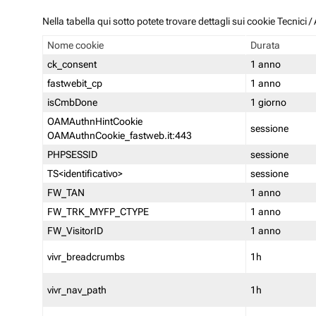
Nella tabella qui sotto potete trovare dettagli sui cookie Tecnici
Nome cookie
Durata
ck_consent
1 anno
fastwebit_cp
1 anno
isCmbDone
1 giorno
OAMAuthnHintCookie
sessione
OAMAuthnCookie_fastweb.it:443
PHPSESSID
sessione
TS<identificativo>
sessione
FW_TAN
1 anno
FW_TRK_MYFP_CTYPE
1 anno
FW_VisitorID
1 anno
vivr_breadcrumbs
1h
vivr_nav_path
1h