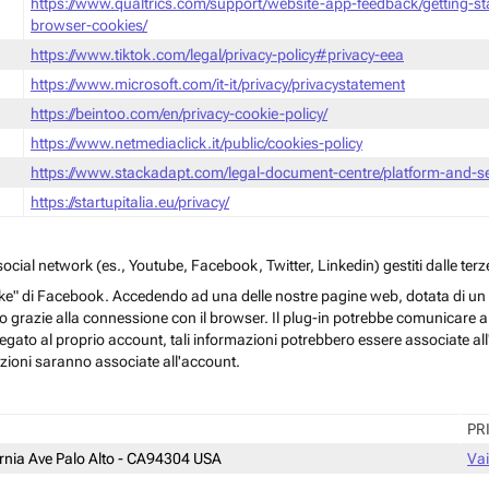
https://www.qualtrics.com/support/website-app-feedback/getting-s
browser-cookies/
https://www.tiktok.com/legal/privacy-policy#privacy-eea
https://www.microsoft.com/it-it/privacy/privacystatement
https://beintoo.com/en/privacy-cookie-policy/
https://www.netmediaclick.it/public/cookies-policy
https://www.stackadapt.com/legal-document-centre/platform-and-ser
https://startupitalia.eu/privacy/
cial network (es., Youtube, Facebook, Twitter, Linkedin) gestiti dalle terze
ke" di Facebook. Accedendo ad una delle nostre pagine web, dotata di un sim
rmo grazie alla connessione con il browser. Il plug-in potrebbe comunicare ai 
egato al proprio account, tali informazioni potrebbero essere associate all'a
azioni saranno associate all'account.
PR
ornia Ave Palo Alto - CA94304 USA
Vai