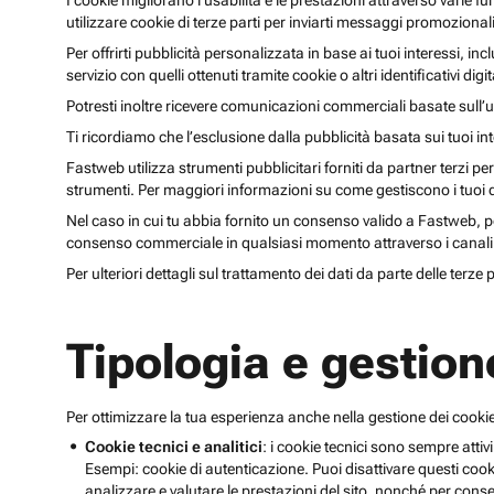
I cookie migliorano l’usabilità e le prestazioni attraverso varie f
utilizzare cookie di terze parti per inviarti messaggi promoziona
Per offrirti pubblicità personalizzata in base ai tuoi interessi, inc
servizio con quelli ottenuti tramite cookie o altri identificativi di
Potresti inoltre ricevere comunicazioni commerciali basate sull’us
Ti ricordiamo che l’esclusione dalla pubblicità basata sui tuoi in
Fastweb utilizza strumenti pubblicitari forniti da partner terzi pe
strumenti. Per maggiori informazioni su come gestiscono i tuoi dat
Nel caso in cui tu abbia fornito un consenso valido a Fastweb, potr
consenso commerciale in qualsiasi momento attraverso i canali 
Per ulteriori dettagli sul trattamento dei dati da parte delle terze
Tipologia e gestion
Per ottimizzare la tua esperienza anche nella gestione dei cookie
Cookie tecnici e analitici
: i cookie tecnici sono sempre attivi
Esempi: cookie di autenticazione. Puoi disattivare questi coo
analizzare e valutare le prestazioni del sito, nonché per conse