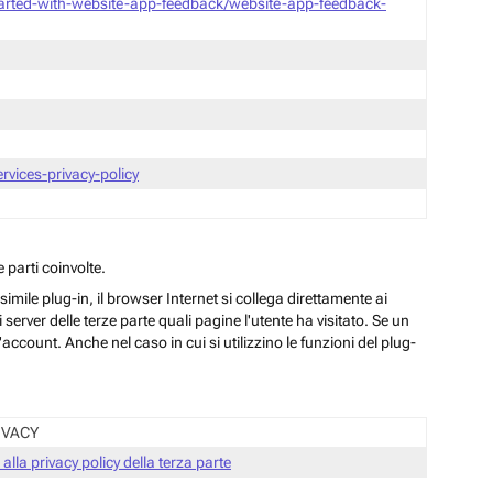
tarted-with-website-app-feedback/website-app-feedback-
vices-privacy-policy
 parti coinvolte.
ile plug-in, il browser Internet si collega direttamente ai
server delle terze parte quali pagine l'utente ha visitato. Se un
ccount. Anche nel caso in cui si utilizzino le funzioni del plug-
IVACY
 alla privacy policy della terza parte