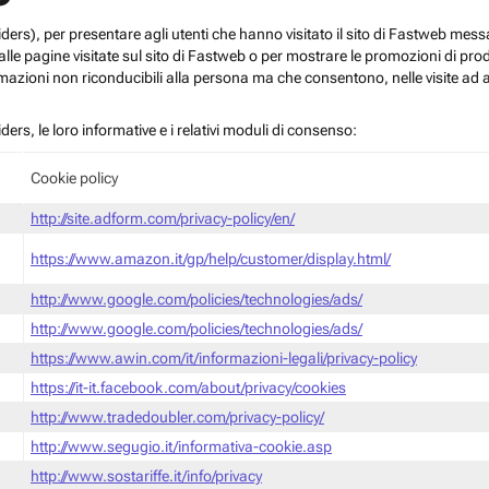
roviders), per presentare agli utenti che hanno visitato il sito di Fastweb me
le pagine visitate sul sito di Fastweb o per mostrare le promozioni di prodott
mazioni non riconducibili alla persona ma che consentono, nelle visite ad a
iders, le loro informative e i relativi moduli di consenso:
Cookie policy
http://site.adform.com/privacy-policy/en/
https://www.amazon.it/gp/help/customer/display.html/
http://www.google.com/policies/technologies/ads/
http://www.google.com/policies/technologies/ads/
https://www.awin.com/it/informazioni-legali/privacy-policy
https://it-it.facebook.com/about/privacy/cookies
http://www.tradedoubler.com/privacy-policy/
http://www.segugio.it/informativa-cookie.asp
http://www.sostariffe.it/info/privacy