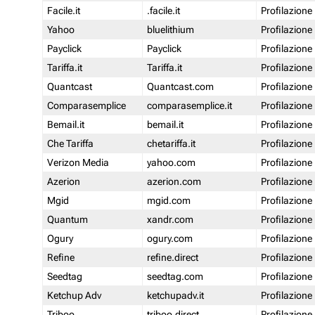
Facile.it
.facile.it
Profilazione
Yahoo
bluelithium
Profilazione
Payclick
Payclick
Profilazione
Tariffa.it
Tariffa.it
Profilazione
Quantcast
Quantcast.com
Profilazione
Comparasemplice
comparasemplice.it
Profilazione
Bemail.it
bemail.it
Profilazione
Che Tariffa
chetariffa.it
Profilazione
Verizon Media
yahoo.com
Profilazione
Azerion
azerion.com
Profilazione
Mgid
mgid.com
Profilazione
Quantum
xandr.com
Profilazione
Ogury
ogury.com
Profilazione
Refine
refine.direct
Profilazione
Seedtag
seedtag.com
Profilazione
Ketchup Adv
ketchupadv.it
Profilazione
Triboo
triboo.direct
Profilazione