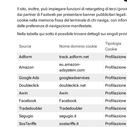
Il sito, inoltre, può impiegare funzioni di retargeting di terzi (p
dai partner di Fastweb per presentare banner pubblicitari legati al
cookie nella memoria fissa del terminale di chi naviga, con infor
delle preferenze di navigazione manifestate.
Nella tabella qui sotto è possibile trovare dettagli sui singoli prov
Tipologia
Source
Nome dominio cookie
Cookie
Adform
track.adform.net
Profilazione
eu.amazon-
Amazon
Profilazione
adsystem.com
Google Ads
googleadservices
Profilazione
Doubleclick
doubleclick.net
Profilazione
Awin
Awin
Profilazione
Facebook
Facebook
Profilazione
Tradedoubler
Tradedoubler
Profilazione
Segugio
segugio.it
Profilazione
SosTariffe
sostariffe.it
Profilazione