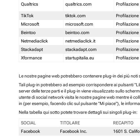
Qualtrics
qualtrics.com
Profilazione
TikTok
tiktok.com
Profilazione
Microsoft
microsoft.com
Profilazione
Beintoo
beintoo.com
Profilazione
Netmediaclick
netmediaclick.it
Profilazione
Stackadapt
stackadapt.com
Profilazione
Xformance
startupitalia.eu
Profilazione
Le nostre pagine web potrebbero contenere plug-in dei più noti so
Tali plug-in potrebbero ad esempio corrispondere ai pulsanti "Li
server delle terze parti e il plug-in viene visualizzato sullo sche
utente di social network visita le nostre pagine web mentre è coll
in (per esempio, facendo clic sul pulsante "Mi piace"), le inform
Nella tabella qui sotto potete trovare dettagli sui singoli plug-in:
SOCIAL
TITOLARE
RECAPITO
Facebook
Facebook Inc.
1601 S. Calif