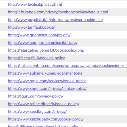
http://www.facile.it/privacy.html
http://info.yahoo.com/privacy/it/yahoo/cookies/details.html
http://www.payclick.it/it/informativa-estesa-cookie-site
http://www.tariffa.it/cookie/
https://www.quantcast.com/privacy/
https://www.comparasemplice.it/privacy
https://retargeting.bemail.it/cookiepolicy.php
https://chetariffa.it/cookies-policy
https://policies.yahoo.com/xa/en/yahoo/privacy/topics/cookies/index
https://www.sublime.xyz/en/legal-mentions
https://www.mgid.com/services/cookie-notice
https://www.xandr.com/privacy/cookie-policy/
https://ogury.com/privacy-policy/
https://www.refine.direct/it/cookie-policy/
https://www.seedtag.com/privacy/
https://www.ketchupadv.com/cookie-policy/
http://affiliates.triboo.direct/privacy_policy