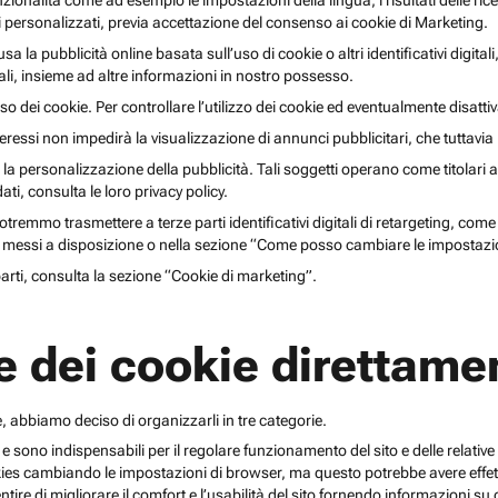
unzionalità come ad esempio le impostazioni della lingua, i risultati delle ri
li personalizzati, previa accettazione del consenso ai cookie di Marketing.
lusa la pubblicità online basata sull’uso di cookie o altri identificativi digita
gitali, insieme ad altre informazioni in nostro possesso.
o dei cookie. Per controllare l’utilizzo dei cookie ed eventualmente disattiv
teressi non impedirà la visualizzazione di annunci pubblicitari, che tuttavi
r la personalizzazione della pubblicità. Tali soggetti operano come titolari a
i, consulta le loro privacy policy.
emmo trasmettere a terze parti identificativi digitali di retargeting, come pi
messi a disposizione o nella sezione “Come posso cambiare le impostazio
 parti, consulta la sezione “Cookie di marketing”.
e dei cookie direttamen
, abbiamo deciso di organizzarli in tre categorie.
 e sono indispensabili per il regolare funzionamento del sito e delle relative 
kies cambiando le impostazioni di browser, ma questo potrebbe avere effetti
ntire di migliorare il comfort e l’usabilità del sito fornendo informazioni 