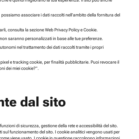
cerche e quindi migliorano la tua esperienza. Il sito può anche
li, possiamo associare i dati raccolti nell’ambito della fornitura del
arli, consulta la sezione Web Privacy Policy e Cookie.
a non saranno personalizzati in base alle tue preferenze.
utonomi nel trattamento dei dati raccolti tramite i propri
xel e tracking cookie, per finalità pubblicitarie. Puoi revocare il
ni dei miei cookie?”.
te dal sito
funzioni di sicurezza, gestione della rete e accessibilità del sito.
 sul funzionamento del sito. I cookie analitici vengono usati per
su come viene usato. I cookie in questione raccolgono informazioni