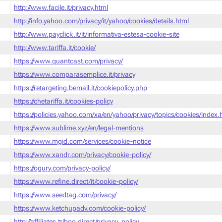
http://www.facile.it/privacy.html
http://info.yahoo.com/privacy/it/yahoo/cookies/details.html
http://www.payclick.it/it/informativa-estesa-cookie-site
http://www.tariffa.it/cookie/
https://www.quantcast.com/privacy/
https://www.comparasemplice.it/privacy
https://retargeting.bemail.it/cookiepolicy.php
https://chetariffa.it/cookies-policy
https://policies.yahoo.com/xa/en/yahoo/privacy/topics/cookies/index
https://www.sublime.xyz/en/legal-mentions
https://www.mgid.com/services/cookie-notice
https://www.xandr.com/privacy/cookie-policy/
https://ogury.com/privacy-policy/
https://www.refine.direct/it/cookie-policy/
https://www.seedtag.com/privacy/
https://www.ketchupadv.com/cookie-policy/
http://affiliates.triboo.direct/privacy_policy