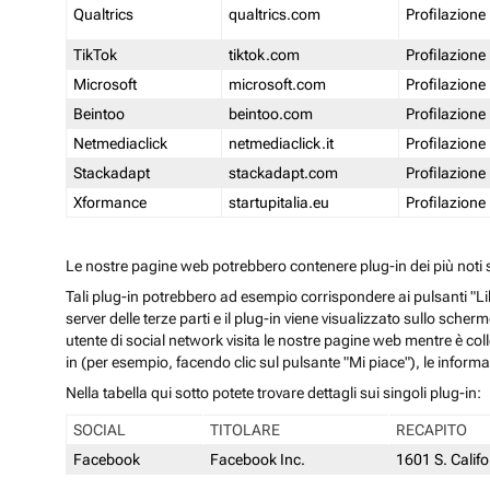
Qualtrics
qualtrics.com
Profilazione
TikTok
tiktok.com
Profilazione
Microsoft
microsoft.com
Profilazione
Beintoo
beintoo.com
Profilazione
Netmediaclick
netmediaclick.it
Profilazione
Stackadapt
stackadapt.com
Profilazione
Xformance
startupitalia.eu
Profilazione
Le nostre pagine web potrebbero contenere plug-in dei più noti so
Tali plug-in potrebbero ad esempio corrispondere ai pulsanti "Li
server delle terze parti e il plug-in viene visualizzato sullo sche
utente di social network visita le nostre pagine web mentre è coll
in (per esempio, facendo clic sul pulsante "Mi piace"), le inform
Nella tabella qui sotto potete trovare dettagli sui singoli plug-in:
SOCIAL
TITOLARE
RECAPITO
Facebook
Facebook Inc.
1601 S. Calif