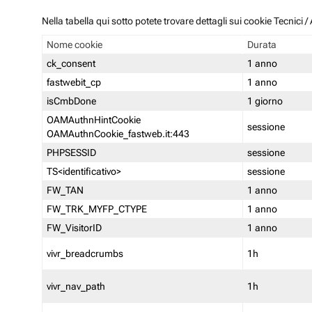
Nella tabella qui sotto potete trovare dettagli sui cookie Tecnici
Nome cookie
Durata
ck_consent
1 anno
fastwebit_cp
1 anno
isCmbDone
1 giorno
OAMAuthnHintCookie
sessione
OAMAuthnCookie_fastweb.it:443
PHPSESSID
sessione
TS<identificativo>
sessione
FW_TAN
1 anno
FW_TRK_MYFP_CTYPE
1 anno
FW_VisitorID
1 anno
vivr_breadcrumbs
1h
vivr_nav_path
1h