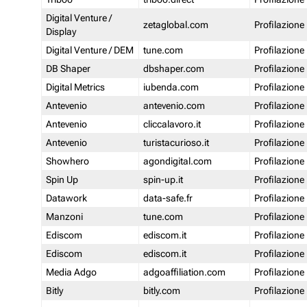
Digital Venture /
zetaglobal.com
Profilazione
Display
Digital Venture / DEM
tune.com
Profilazione
DB Shaper
dbshaper.com
Profilazione
Digital Metrics
iubenda.com
Profilazione
Antevenio
antevenio.com
Profilazione
Antevenio
cliccalavoro.it
Profilazione
Antevenio
turistacurioso.it
Profilazione
Showhero
agondigital.com
Profilazione
Spin Up
spin-up.it
Profilazione
Datawork
data-safe.fr
Profilazione
Manzoni
tune.com
Profilazione
Ediscom
ediscom.it
Profilazione
Ediscom
ediscom.it
Profilazione
Media Adgo
adgoaffiliation.com
Profilazione
Bitly
bitly.com
Profilazione