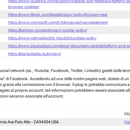
https://www.qualtrics.com/support/website-app-feedback/getting-s
browser-cookies/
https://www.tiktok.com/legal/privacy-policy#privacy-eea
https://www.microsoft.com/it-it/privacy/privacystatement
https://beintoo.com/en/privacy-cookie-policy/
https://www.netmediaclick.it/public/cookies-policy
https://www.stackadapt.com/legal-document-centre/platform-and-ser
https://startupitalia.eu/privacy/
cial network (es., Youtube, Facebook, Twitter, Linkedin) gestiti dalle terze
ke" di Facebook. Accedendo ad una delle nostre pagine web, dotata di un sim
rmo grazie alla connessione con il browser. Il plug-in potrebbe comunicare ai 
egato al proprio account, tali informazioni potrebbero essere associate all'a
azioni saranno associate all'account.
PR
ornia Ave Palo Alto - CA94304 USA
Vai