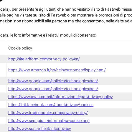
roviders), per presentare agli utenti che hanno visitato il sito di Fastweb me
le pagine visitate sul sito di Fastweb o per mostrare le promozioni di prodott
mazioni non riconducibili alla persona ma che consentono, nelle visite ad a
iders, le loro informative e i relativi moduli di consenso:
Cookie policy
http://site.adform.com/privacy-policy/en/
https://www.amazon.it/gp/help/customer/display.html/
http://www.google.com/policies/technologies/ads/
http://www.google.com/policies/technologies/ads/
https://www.awin.com/it/informazioni-legali/privacy-policy
https://it-it.facebook.com/about/privacy/cookies
http://www.tradedoubler.com/privacy-policy/
http://www.segugio.it/informativa-cookie.asp
http://www.sostariffe.it/info/privacy