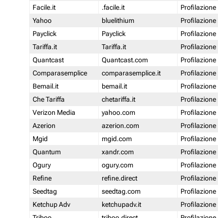
Facile.it
.facile.it
Profilazione
Yahoo
bluelithium
Profilazione
Payclick
Payclick
Profilazione
Tariffa.it
Tariffa.it
Profilazione
Quantcast
Quantcast.com
Profilazione
Comparasemplice
comparasemplice.it
Profilazione
Bemail.it
bemail.it
Profilazione
Che Tariffa
chetariffa.it
Profilazione
Verizon Media
yahoo.com
Profilazione
Azerion
azerion.com
Profilazione
Mgid
mgid.com
Profilazione
Quantum
xandr.com
Profilazione
Ogury
ogury.com
Profilazione
Refine
refine.direct
Profilazione
Seedtag
seedtag.com
Profilazione
Ketchup Adv
ketchupadv.it
Profilazione
Triboo
triboo.direct
Profilazione