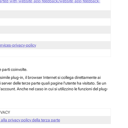
tarted-with-website-app-feedback/website-app-feedback-
vices-privacy-policy
 parti coinvolte.
ile plug-in, il browser Internet si collega direttamente ai
server delle terze parte quali pagine l'utente ha visitato. Se un
ccount. Anche nel caso in cui si utilizzino le funzioni del plug-
IVACY
 alla privacy policy della terza parte