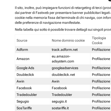
Il sito, inoltre, può impiegare funzioni di retargeting di terzi (p
dai partner di Fastweb per presentare banner pubblicitari legati al
cookie nella memoria fissa del terminale di chi naviga, con infor
delle preferenze di navigazione manifestate.
Nella tabella qui sotto è possibile trovare dettagli sui singoli prov
Tipologia
Source
Nome dominio cookie
Cookie
Adform
track.adform.net
Profilazione
eu.amazon-
Amazon
Profilazione
adsystem.com
Google Ads
googleadservices
Profilazione
Doubleclick
doubleclick.net
Profilazione
Awin
Awin
Profilazione
Facebook
Facebook
Profilazione
Tradedoubler
Tradedoubler
Profilazione
Segugio
segugio.it
Profilazione
SosTariffe
sostariffe.it
Profilazione