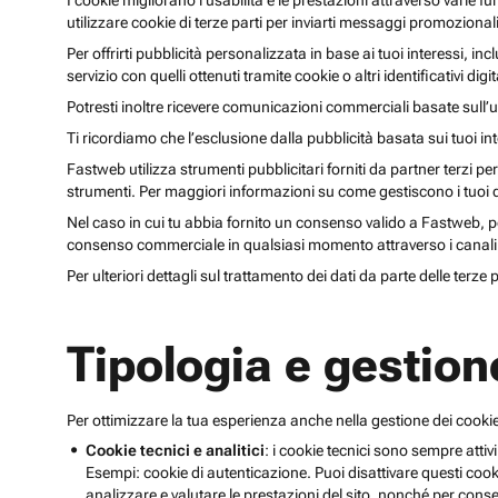
I cookie migliorano l’usabilità e le prestazioni attraverso varie f
utilizzare cookie di terze parti per inviarti messaggi promoziona
Per offrirti pubblicità personalizzata in base ai tuoi interessi, inc
servizio con quelli ottenuti tramite cookie o altri identificativi di
Potresti inoltre ricevere comunicazioni commerciali basate sull’us
Ti ricordiamo che l’esclusione dalla pubblicità basata sui tuoi in
Fastweb utilizza strumenti pubblicitari forniti da partner terzi pe
strumenti. Per maggiori informazioni su come gestiscono i tuoi dat
Nel caso in cui tu abbia fornito un consenso valido a Fastweb, potr
consenso commerciale in qualsiasi momento attraverso i canali 
Per ulteriori dettagli sul trattamento dei dati da parte delle terze
Tipologia e gestion
Per ottimizzare la tua esperienza anche nella gestione dei cookie
Cookie tecnici e analitici
: i cookie tecnici sono sempre attivi
Esempi: cookie di autenticazione. Puoi disattivare questi coo
analizzare e valutare le prestazioni del sito, nonché per conse