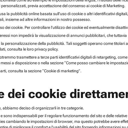
unzionalità come ad esempio le impostazioni della lingua, i risultati delle ri
li personalizzati, previa accettazione del consenso ai cookie di Marketing.
lusa la pubblicità online basata sull’uso di cookie o altri identificativi digita
gitali, insieme ad altre informazioni in nostro possesso.
o dei cookie. Per controllare l’utilizzo dei cookie ed eventualmente disattiv
teressi non impedirà la visualizzazione di annunci pubblicitari, che tuttavi
r la personalizzazione della pubblicità. Tali soggetti operano come titolari a
i, consulta le loro privacy policy.
emmo trasmettere a terze parti identificativi digitali di retargeting, come pi
messi a disposizione o nella sezione “Come posso cambiare le impostazio
 parti, consulta la sezione “Cookie di marketing”.
e dei cookie direttamen
, abbiamo deciso di organizzarli in tre categorie.
 e sono indispensabili per il regolare funzionamento del sito e delle relative 
kies cambiando le impostazioni di browser, ma questo potrebbe avere effetti
ntire di migliorare il comfort e l’usabilità del sito fornendo informazioni 