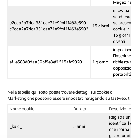
Magazine
show banner
sendLead A
c2cda2a7dca331cae71e9fc41f463e5901
se presenti e
15 giorni
c2cda2a7dca331cae71e9fc41f463e5902
cookie in un 
15 giorni e in
diversi
impedisce
l'inserimento 
ef1e588d0daa39bf5e3ef1615afc9020
1 giorno
richieste mult
opposizione
portabilità g
Nella tabella qui sotto potete trovare dettagli sui cookie di
Marketing che possono essere impostati navigando su fastweb.it:
Nome cookie
Durata
Descrizione
Registra un ID 
identifica il dis
_kuid_
5 anni
che ritorna. L'I
gli annunci mira