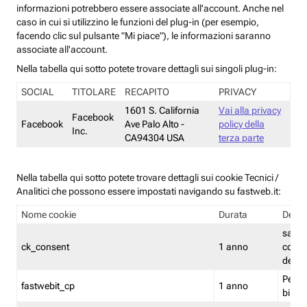
informazioni potrebbero essere associate all'account. Anche nel
caso in cui si utilizzino le funzioni del plug-in (per esempio,
facendo clic sul pulsante "Mi piace"), le informazioni saranno
associate all'account.
Nella tabella qui sotto potete trovare dettagli sui singoli plug-in:
SOCIAL
TITOLARE
RECAPITO
PRIVACY
1601 S. California
Vai alla privacy
Facebook
Facebook
Ave Palo Alto -
policy della
Inc.
CA94304 USA
terza parte
Nella tabella qui sotto potete trovare dettagli sui cookie Tecnici /
Analitici che possono essere impostati navigando su fastweb.it:
Nome cookie
Durata
Descr
salva i
ck_consent
1 anno
conse
dei c
Persi
fastwebit_cp
1 anno
bilanc