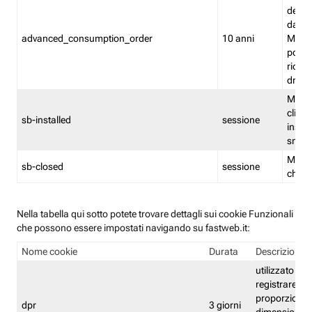
delle 
dash
advanced_consumption_order
10 anni
Monit
posso
riord
drag
Memor
clicca
sb-installed
sessione
instal
smar
Memor
sb-closed
sessione
chius
Nella tabella qui sotto potete trovare dettagli sui cookie Funzionali
che possono essere impostati navigando su fastweb.it:
Nome cookie
Durata
Descrizione
utilizzato per
registrare le
proporzioni e
dpr
3 giorni