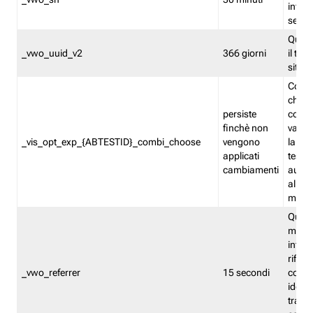
inform
sessi
Quest
_vwo_uuid_v2
366 giorni
il tra
sito 
Cooki
che m
persiste
combi
finchè non
varian
_vis_opt_exp_{ABTESTID}_combi_choose
vengono
la co
applicati
test. 
cambiamenti
autom
all'ap
modif
Quest
memor
infor
riferi
_vwo_referrer
15 secondi
conse
identi
traffi