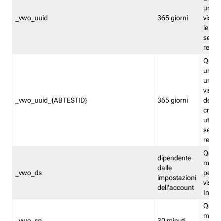
univo
_vwo_uuid
365 giorni
visita
le fun
segme
repor
Quest
un ide
univo
visita
_vwo_uuid_{ABTESTID}
365 giorni
del t
cross
utiliz
segme
repor
Quest
dipendente
memor
dalle
_vwo_ds
persis
impostazioni
visit
dell'account
Insig
Quest
memo
_vwo_sn
30 minuti