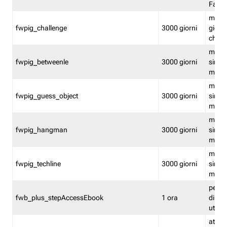
Fastw
mantie
fwpig_challenge
3000 giorni
giochi
chall
mantie
fwpig_betweenle
3000 giorni
singol
modal
mantie
fwpig_guess_object
3000 giorni
singol
modal
mantie
fwpig_hangman
3000 giorni
singol
modal
mantie
fwpig_techline
3000 giorni
singol
modal
perme
fwb_plus_stepAccessEbook
1 ora
di un 
utenti
attiva 