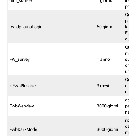
utm_source
1 giorno
indica
proven
Quest
perme
fw_dp_autoLogin
60 giorni
la log
Fastwe
durat
Quest
manti
FW_survey
1 anno
surve
chiuse
utenti
Quest
isFwbPlusUser
3 mesi
che l'
una l
attiva 
FwbWebview
3000 giorni
pagina
nell'
ricor
dell'u
FwbDarkMode
3000 giorni
mode 