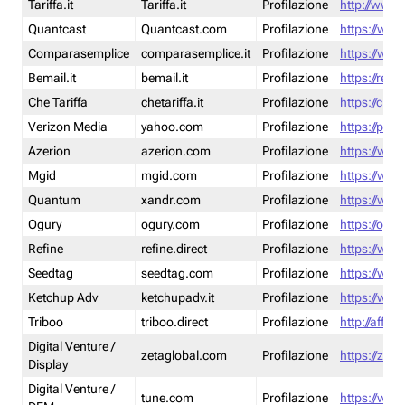
Tariffa.it
Tariffa.it
Profilazione
http://www.t
Quantcast
Quantcast.com
Profilazione
https://www
Comparasemplice
comparasemplice.it
Profilazione
https://www
Bemail.it
bemail.it
Profilazione
https://reta
Che Tariffa
chetariffa.it
Profilazione
https://chet
Verizon Media
yahoo.com
Profilazione
https://pol
Azerion
azerion.com
Profilazione
https://www
Mgid
mgid.com
Profilazione
https://www
Quantum
xandr.com
Profilazione
https://www
Ogury
ogury.com
Profilazione
https://ogur
Refine
refine.direct
Profilazione
https://www.
Seedtag
seedtag.com
Profilazione
https://www
Ketchup Adv
ketchupadv.it
Profilazione
https://www
Triboo
triboo.direct
Profilazione
http://affili
Digital Venture /
zetaglobal.com
Profilazione
https://zeta
Display
Digital Venture /
tune.com
Profilazione
https://www