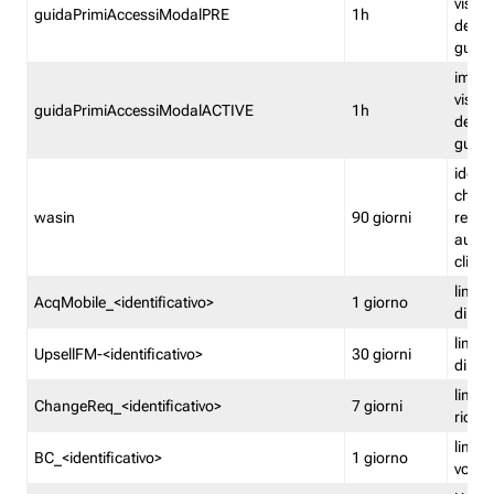
visual
guidaPrimiAccessiModalPRE
1h
della
guida 
imped
visual
guidaPrimiAccessiModalACTIVE
1h
della
guida 
identi
che si
wasin
90 giorni
rete f
autent
clienti
limita
AcqMobile_<identificativo>
1 giorno
di ac
limita
UpsellFM-<identificativo>
30 giorni
di ups
limita
ChangeReq_<identificativo>
7 giorni
ricon
limita
BC_<identificativo>
1 giorno
vouch