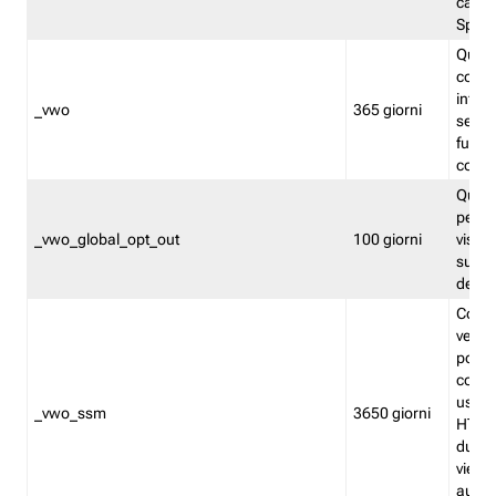
caso 
Split
Quest
conten
infor
_vwo
365 giorni
servi
futuro,
cooki
Quest
persi
_vwo_global_opt_out
100 giorni
visita
su tut
deter
Cookie
verif
possa
cookie
usano 
_vwo_ssm
3650 giorni
HTTP.
durat
viene 
autom