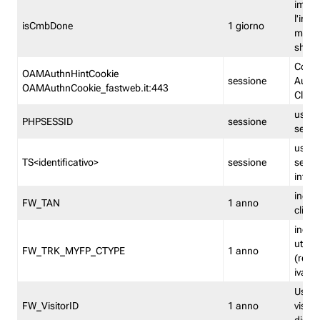
imped
l'inse
isCmbDone
1 giorno
multi
shp
Cooki
OAMAuthnHintCookie
sessione
Auten
OAMAuthnCookie_fastweb.it:443
Clien
usata
PHPSESSID
sessione
sessi
usata
TS<identificativo>
sessione
sessi
inform
indica
FW_TAN
1 anno
clien
indica
utent
FW_TRK_MYFP_CTYPE
1 anno
(resid
iva/i
Usato 
FW_VisitorID
1 anno
visitat