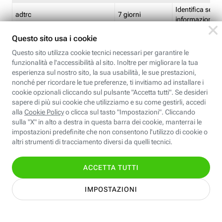
Identifica se so
adtrc
7 giorni
informazioni s
Limite di freq
CFFC<TagID>
7 giorni
composto
Identifica se c'
ricontrollare l'
CM
1 giorno
corrispondenti 
(impostata da 
Identifica se c'
ricontrollare l'
CM14
14 giorni
corrispondenti 
(impostata da 
Identifica l'app
CT<TrackingSetupID>
1 ora
clic per i pixel d
pagine dell'ins
Identifica la quo
EBFC<BannerID>
7 giorni
banner espandi
Identifica la qu
EBFCD<BannerID>
7 giorni
per il banner e