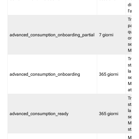
direct
l'attr
Tracc
parzia
quest
advanced_consumption_onboarding_partial
7 giorni
onbord
serviz
Moni
Tracci
stata 
la not
advanced_consumption_onboarding
365 giorni
serviz
Monit
attiva
Tracci
stata 
la not
advanced_consumption_ready
365 giorni
serviz
Monit
stato 
Memor