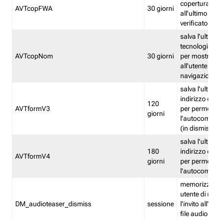
copertura fw
AVTcopFWA
30 giorni
all'ultimo ind
verificato
salva l'ultima
tecnologia ve
AVTcopNom
30 giorni
per mostrarl
all'utente dur
navigazione
salva l'ultimo
indirizzo di 
120
AVTformV3
per permette
giorni
l'autocompl
(in dismissio
salva l'ultimo
180
indirizzo di 
AVTformV4
giorni
per permette
l'autocompl
memorizza la
utente di non
DM_audioteaser_dismiss
sessione
l'invito all'as
file audio del 