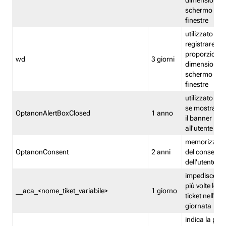
dimensioni de
schermo e de
finestre
utilizzato per
registrare le
proporzioni e
wd
3 giorni
dimensioni de
schermo e de
finestre
utilizzato pe
se mostrare
OptanonAlertBoxClosed
1 anno
il banner pri
all'utente
memorizza lo
OptanonConsent
2 anni
del consenso
dell'utente
impedisce di 
più volte lo s
__aca_<nome_tiket_variabile>
1 giorno
ticket nell'ar
giornata
indica la pre