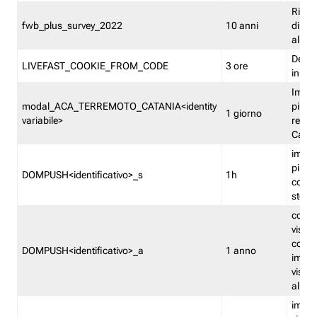
Ricor
fwb_plus_survey_2022
10 anni
di su
all'ut
Dedupl
LIVEFAST_COOKIE_FROM_CODE
3 ore
in Fa
Imped
modal_ACA_TERREMOTO_CATANIA<identity
più vo
1 giorno
variabile>
relati
Catan
imped
più p
DOMPUSH<identificativo>_s
1h
comme
stess
conta
visua
comme
DOMPUSH<identificativo>_a
1 anno
imped
visua
all'in
imped