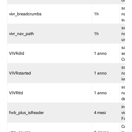
dismi
salva
vivr_breadcrumbs
1h
navig
su vis
salva 
vivr_nav_path
1h
navig
usato
salva 
VIVRdId
1 anno
sessio
Conv
salva 
VIVRstarted
1 anno
navig
ivr ini
salva 
VIVRtId
1 anno
naviga
del cl
indica
fwb_plus_isReader
4 mesi
visual
Fastw
Cooki