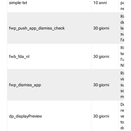
simple-txt
10 anni
pagina
nell'
Ricord
dell'u
fwp_push_app_dismiss_check
30 giorni
la po
sugge
l'audi
Riport
tacci
fwb_fda_nl
30 giorni
l'uten
NL
Ricor
visto 
fwp_dismiss_app
30 giorni
sugge
scari
mobil
Durant
regis
dp_displayPreview
30 giorni
verica
torna
dopo v