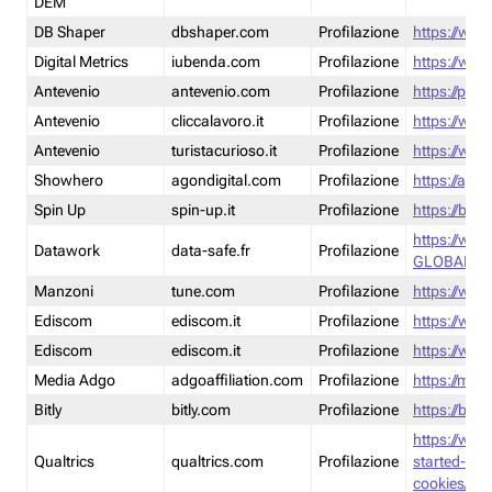
DEM
DB Shaper
dbshaper.com
Profilazione
https://www
Digital Metrics
iubenda.com
Profilazione
https://www
Antevenio
antevenio.com
Profilazione
https://pmp.
Antevenio
cliccalavoro.it
Profilazione
https://www
Antevenio
turistacurioso.it
Profilazione
https://www.
Showhero
agondigital.com
Profilazione
https://agon
Spin Up
spin-up.it
Profilazione
https://blog
https://ww
Datawork
data-safe.fr
Profilazione
GLOBAL-LT
Manzoni
tune.com
Profilazione
https://www
Ediscom
ediscom.it
Profilazione
https://www
Ediscom
ediscom.it
Profilazione
https://www
Media Adgo
adgoaffiliation.com
Profilazione
https://med
Bitly
bitly.com
Profilazione
https://bitl
https://www
Qualtrics
qualtrics.com
Profilazione
started-wi
cookies/