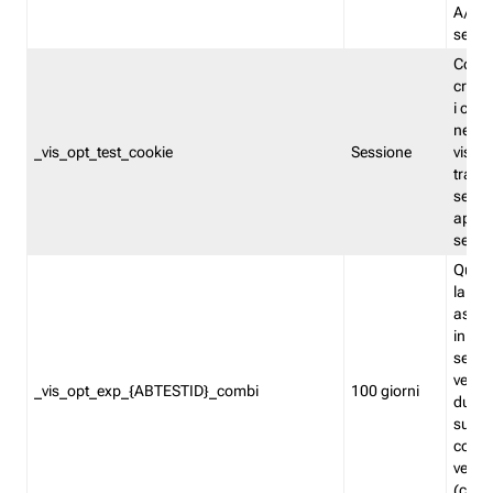
A/B. I
sempr
Cooki
creato
i cook
nel b
_vis_opt_test_cookie
Sessione
visita
tracc
sessi
aperte
sempr
Quest
la var
assegn
in mo
sempr
versi
_vis_opt_exp_{ABTESTID}_combi
100 giorni
durant
succes
corri
versio
(contr