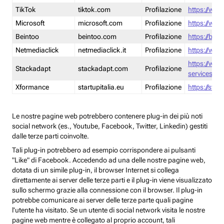
TikTok
tiktok.com
Profilazione
https://www
Microsoft
microsoft.com
Profilazione
https://www
Beintoo
beintoo.com
Profilazione
https://bei
Netmediaclick
netmediaclick.it
Profilazione
https://www
https://ww
Stackadapt
stackadapt.com
Profilazione
services-pri
Xformance
startupitalia.eu
Profilazione
https://start
Le nostre pagine web potrebbero contenere plug-in dei più noti
social network (es., Youtube, Facebook, Twitter, Linkedin) gestiti
dalle terze parti coinvolte.
Tali plug-in potrebbero ad esempio corrispondere ai pulsanti
"Like" di Facebook. Accedendo ad una delle nostre pagine web,
dotata di un simile plug-in, il browser Internet si collega
direttamente ai server delle terze parti e il plug-in viene visualizzato
sullo schermo grazie alla connessione con il browser. Il plug-in
potrebbe comunicare ai server delle terze parte quali pagine
l'utente ha visitato. Se un utente di social network visita le nostre
pagine web mentre è collegato al proprio account, tali