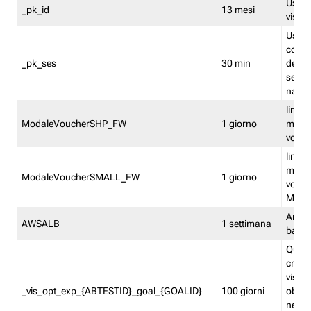
Usato 
_pk_id
13 mesi
visitat
Usato 
comp
_pk_ses
30 min
dell’u
sessi
navig
limita
ModaleVoucherSHP_FW
1 giorno
multi
vouche
limita
multi
ModaleVoucherSMALL_FW
1 giorno
vouch
Medie
Amaz
AWSALB
1 settimana
balan
Quest
creat
visit
_vis_opt_exp_{ABTESTID}_goal_{GOALID}
100 giorni
obiett
nel co