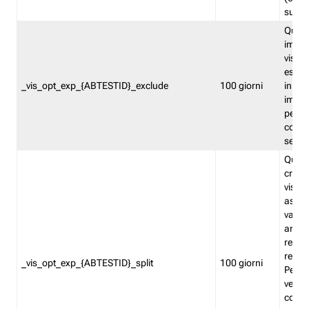
succes
Quest
impos
visita
esclu
_vis_opt_exp_{ABTESTID}_exclude
100 giorni
in bas
impos
percen
coinvo
sempr
Quest
creat
visita
asseg
varia
ancor
reind
relati
_vis_opt_exp_{ABTESTID}_split
100 giorni
Perme
verifi
corri