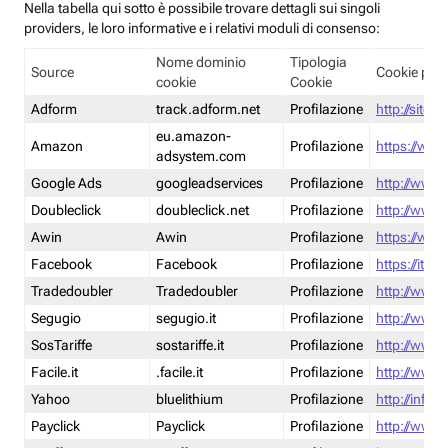
Nella tabella qui sotto è possibile trovare dettagli sui singoli
providers, le loro informative e i relativi moduli di consenso:
Nome dominio
Tipologia
Source
Cookie poli
cookie
Cookie
Adform
track.adform.net
Profilazione
http://site.
eu.amazon-
Amazon
Profilazione
https://www
adsystem.com
Google Ads
googleadservices
Profilazione
http://www.
Doubleclick
doubleclick.net
Profilazione
http://www.
Awin
Awin
Profilazione
https://www
Facebook
Facebook
Profilazione
https://it-
Tradedoubler
Tradedoubler
Profilazione
http://www.
Segugio
segugio.it
Profilazione
http://www.
SosTariffe
sostariffe.it
Profilazione
http://www.s
Facile.it
.facile.it
Profilazione
http://www.f
Yahoo
bluelithium
Profilazione
http://info.
Payclick
Payclick
Profilazione
http://www.p