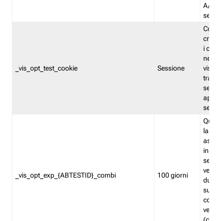
A/B. I
sempr
Cooki
creato
i cook
nel b
_vis_opt_test_cookie
Sessione
visita
tracc
sessi
aperte
sempr
Quest
la var
assegn
in mo
sempr
versi
_vis_opt_exp_{ABTESTID}_combi
100 giorni
durant
succes
corri
versio
(contr