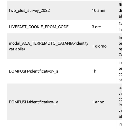
Ricor
fwb_plus_survey_2022
10 anni
di su
all'ut
Dedupl
LIVEFAST_COOKIE_FROM_CODE
3 ore
in Fa
Imped
modal_ACA_TERREMOTO_CATANIA<identity
più vo
1 giorno
variabile>
relati
Catan
imped
più p
DOMPUSH<identificativo>_s
1h
comme
stess
conta
visua
comme
DOMPUSH<identificativo>_a
1 anno
imped
visua
all'in
imped