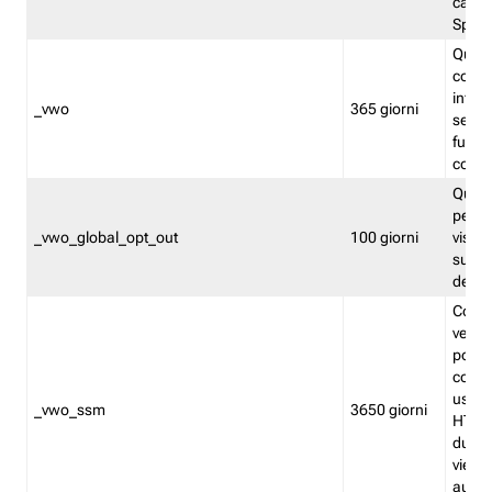
caso 
Split
Quest
conten
infor
_vwo
365 giorni
servi
futuro,
cooki
Quest
persi
_vwo_global_opt_out
100 giorni
visita
su tut
deter
Cookie
verif
possa
cookie
usano 
_vwo_ssm
3650 giorni
HTTP.
durat
viene 
autom