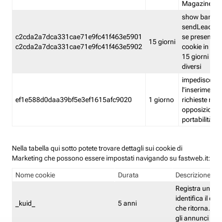
Magazine
show banner
sendLead A
c2cda2a7dca331cae71e9fc41f463e5901
se presenti e
15 giorni
c2cda2a7dca331cae71e9fc41f463e5902
cookie in un 
15 giorni e in
diversi
impedisce
l'inserimento 
ef1e588d0daa39bf5e3ef1615afc9020
1 giorno
richieste mult
opposizione
portabilità g
Nella tabella qui sotto potete trovare dettagli sui cookie di
Marketing che possono essere impostati navigando su fastweb.it:
Nome cookie
Durata
Descrizione
Registra un ID 
identifica il dis
_kuid_
5 anni
che ritorna. L'I
gli annunci mira