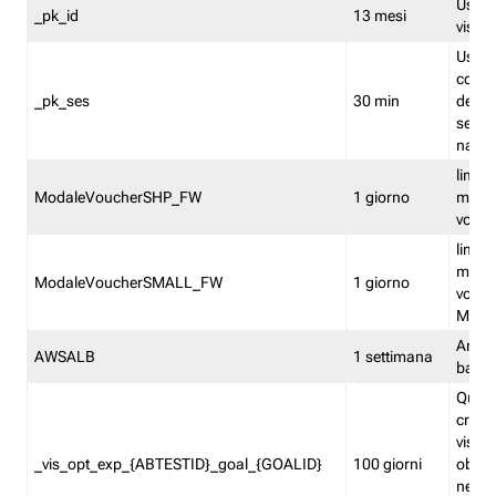
Usato 
_pk_id
13 mesi
visitat
Usato 
comp
_pk_ses
30 min
dell’u
sessi
navig
limita
ModaleVoucherSHP_FW
1 giorno
multi
vouche
limita
multi
ModaleVoucherSMALL_FW
1 giorno
vouch
Medie
Amaz
AWSALB
1 settimana
balan
Quest
creat
visit
_vis_opt_exp_{ABTESTID}_goal_{GOALID}
100 giorni
obiett
nel co