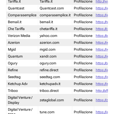
Tariffa.it
Tariffa.it
Profilazione
http://www.t
Quantcast
Quantcast.com
Profilazione
https://www
Comparasemplice
comparasemplice.it
Profilazione
https://www
Bemail.it
bemail.it
Profilazione
https://reta
Che Tariffa
chetariffa.it
Profilazione
https://chet
Verizon Media
yahoo.com
Profilazione
https://pol
Azerion
azerion.com
Profilazione
https://www
Mgid
mgid.com
Profilazione
https://www
Quantum
xandr.com
Profilazione
https://www
Ogury
ogury.com
Profilazione
https://ogur
Refine
refine.direct
Profilazione
https://www.
Seedtag
seedtag.com
Profilazione
https://www
Ketchup Adv
ketchupadv.it
Profilazione
https://www
Triboo
triboo.direct
Profilazione
http://affili
Digital Venture /
zetaglobal.com
Profilazione
https://zeta
Display
Digital Venture /
tune.com
Profilazione
https://www