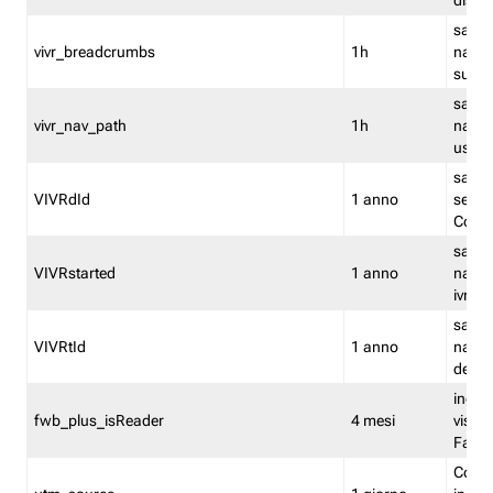
dismi
salva
vivr_breadcrumbs
1h
navig
su vis
salva 
vivr_nav_path
1h
navig
usato
salva 
VIVRdId
1 anno
sessio
Conv
salva 
VIVRstarted
1 anno
navig
ivr ini
salva 
VIVRtId
1 anno
naviga
del cl
indica
fwb_plus_isReader
4 mesi
visual
Fastw
Cooki