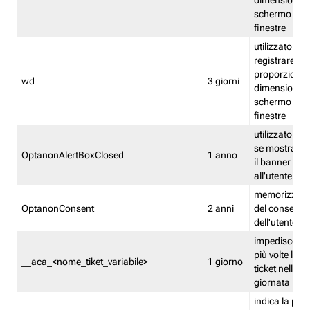
dimensioni de
schermo e de
finestre
utilizzato per
registrare le
proporzioni e
wd
3 giorni
dimensioni de
schermo e de
finestre
utilizzato pe
se mostrare
OptanonAlertBoxClosed
1 anno
il banner pri
all'utente
memorizza lo
OptanonConsent
2 anni
del consenso
dell'utente
impedisce di 
più volte lo s
__aca_<nome_tiket_variabile>
1 giorno
ticket nell'ar
giornata
indica la pre