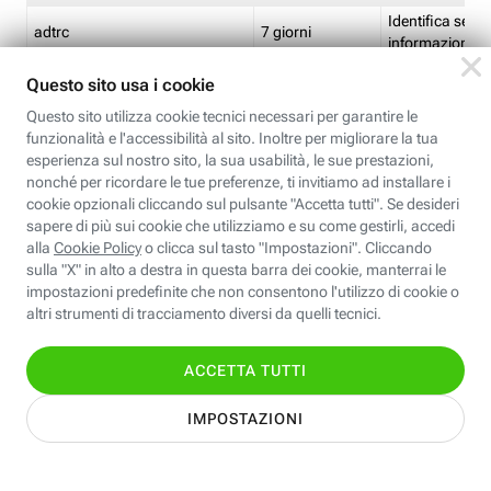
Identifica se so
adtrc
7 giorni
informazioni s
Limite di freq
CFFC<TagID>
7 giorni
composto
Identifica se c'
ricontrollare l'
CM
1 giorno
corrispondenti 
(impostata da 
Identifica se c'
ricontrollare l'
CM14
14 giorni
corrispondenti 
(impostata da 
Identifica l'app
CT<TrackingSetupID>
1 ora
clic per i pixel d
pagine dell'ins
Identifica la quo
EBFC<BannerID>
7 giorni
banner espandi
Identifica la qu
EBFCD<BannerID>
7 giorni
per il banner e