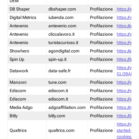
DEM
DB Shaper
dbshaper.com
Profilazione
https://www
Digital Metrics
iubenda.com
Profilazione
https://www
Antevenio
antevenio.com
Profilazione
https://pmp.
Antevenio
cliccalavoro.it
Profilazione
https://www
Antevenio
turistacurioso.it
Profilazione
https://www.
Showhero
agondigital.com
Profilazione
https://agon
Spin Up
spin-up.it
Profilazione
https://blog
https://ww
Datawork
data-safe.fr
Profilazione
GLOBAL-LT
Manzoni
tune.com
Profilazione
https://www
Ediscom
ediscom.it
Profilazione
https://www
Ediscom
ediscom.it
Profilazione
https://www
Media Adgo
adgoaffiliation.com
Profilazione
https://med
Bitly
bitly.com
Profilazione
https://bitl
https://www
Qualtrics
qualtrics.com
Profilazione
started-wi
cookies/