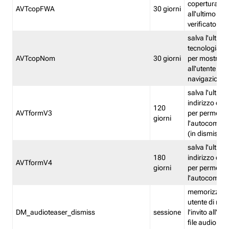
copertura fw
AVTcopFWA
30 giorni
all'ultimo ind
verificato
salva l'ultima
tecnologia ve
AVTcopNom
30 giorni
per mostrarl
all'utente dur
navigazione
salva l'ultimo
indirizzo di 
120
AVTformV3
per permette
giorni
l'autocompl
(in dismissio
salva l'ultimo
180
indirizzo di 
AVTformV4
giorni
per permette
l'autocompl
memorizza la
utente di non
DM_audioteaser_dismiss
sessione
l'invito all'as
file audio del 