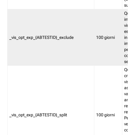
succes
Quest
impos
visita
esclu
_vis_opt_exp_{ABTESTID}_exclude
100 giorni
in bas
impos
percen
coinvo
sempr
Quest
creat
visita
asseg
varia
ancor
reind
relati
_vis_opt_exp_{ABTESTID}_split
100 giorni
Perme
verifi
corri