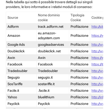
Nella tabella qui sotto è possibile trovare dettagli sui singoli
providers, le loro informative e i relativi moduli di consenso:
Nome dominio
Tipologia
Source
Cookie poli
cookie
Cookie
Adform
track.adform.net
Profilazione
http://site.
eu.amazon-
Amazon
Profilazione
https://www
adsystem.com
Google Ads
googleadservices
Profilazione
http://www.
Doubleclick
doubleclick.net
Profilazione
http://www.
Awin
Awin
Profilazione
https://www
Facebook
Facebook
Profilazione
https://it-
Tradedoubler
Tradedoubler
Profilazione
http://www.
Segugio
segugio.it
Profilazione
http://www.
SosTariffe
sostariffe.it
Profilazione
http://www.s
Facile.it
.facile.it
Profilazione
http://www.f
Yahoo
bluelithium
Profilazione
http://info.
Payclick
Payclick
Profilazione
http://www.p