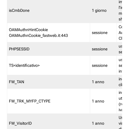
imped
l'inse
isCmbDone
1 giorno
multi
shp
Cooki
OAMAuthnHintCookie
sessione
Auten
OAMAuthnCookie_fastweb.it:443
Clien
usata
PHPSESSID
sessione
sessi
usata
TS<identificativo>
sessione
sessi
inform
indica
FW_TAN
1 anno
clien
indica
utent
FW_TRK_MYFP_CTYPE
1 anno
(resid
iva/i
Usato 
FW_VisitorID
1 anno
visitat