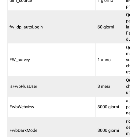
utm_source
1 giorno
indica
proven
Quest
perme
fw_dp_autoLogin
60 giorni
la log
Fastwe
durat
Quest
manti
FW_survey
1 anno
surve
chiuse
utenti
Quest
isFwbPlusUser
3 mesi
che l'
una l
attiva 
FwbWebview
3000 giorni
pagina
nell'
ricor
dell'u
FwbDarkMode
3000 giorni
mode 