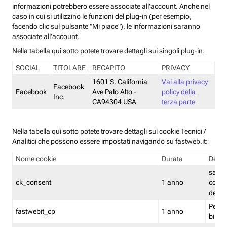
informazioni potrebbero essere associate all'account. Anche nel
caso in cui si utilizzino le funzioni del plug-in (per esempio,
facendo clic sul pulsante "Mi piace"), le informazioni saranno
associate all'account.
Nella tabella qui sotto potete trovare dettagli sui singoli plug-in:
SOCIAL
TITOLARE
RECAPITO
PRIVACY
1601 S. California
Vai alla privacy
Facebook
Facebook
Ave Palo Alto -
policy della
Inc.
CA94304 USA
terza parte
Nella tabella qui sotto potete trovare dettagli sui cookie Tecnici /
Analitici che possono essere impostati navigando su fastweb.it:
Nome cookie
Durata
Descr
salva i
ck_consent
1 anno
conse
dei c
Persi
fastwebit_cp
1 anno
bilanc