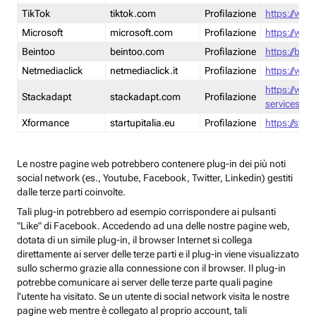
TikTok
tiktok.com
Profilazione
https://www
Microsoft
microsoft.com
Profilazione
https://www
Beintoo
beintoo.com
Profilazione
https://bei
Netmediaclick
netmediaclick.it
Profilazione
https://www
https://ww
Stackadapt
stackadapt.com
Profilazione
services-pri
Xformance
startupitalia.eu
Profilazione
https://start
Le nostre pagine web potrebbero contenere plug-in dei più noti
social network (es., Youtube, Facebook, Twitter, Linkedin) gestiti
dalle terze parti coinvolte.
Tali plug-in potrebbero ad esempio corrispondere ai pulsanti
"Like" di Facebook. Accedendo ad una delle nostre pagine web,
dotata di un simile plug-in, il browser Internet si collega
direttamente ai server delle terze parti e il plug-in viene visualizzato
sullo schermo grazie alla connessione con il browser. Il plug-in
potrebbe comunicare ai server delle terze parte quali pagine
l'utente ha visitato. Se un utente di social network visita le nostre
pagine web mentre è collegato al proprio account, tali