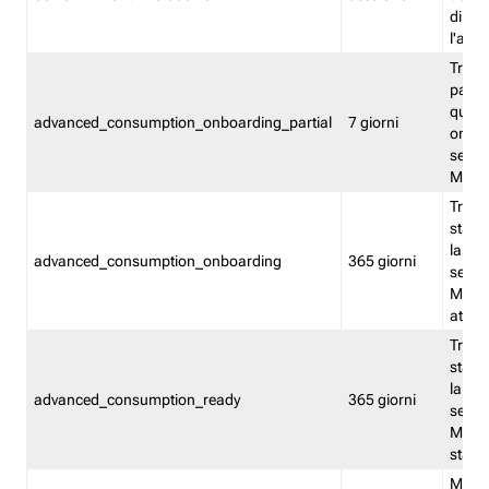
direct
l'attr
Tracc
parzia
quest
advanced_consumption_onboarding_partial
7 giorni
onbord
serviz
Moni
Tracci
stata 
la not
advanced_consumption_onboarding
365 giorni
serviz
Monit
attiva
Tracci
stata 
la not
advanced_consumption_ready
365 giorni
serviz
Monit
stato 
Memor