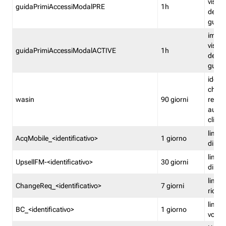
visual
guidaPrimiAccessiModalPRE
1h
della
guida 
imped
visual
guidaPrimiAccessiModalACTIVE
1h
della
guida 
identi
che si
wasin
90 giorni
rete f
autent
clienti
limita
AcqMobile_<identificativo>
1 giorno
di ac
limita
UpsellFM-<identificativo>
30 giorni
di ups
limita
ChangeReq_<identificativo>
7 giorni
ricon
limita
BC_<identificativo>
1 giorno
vouch