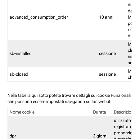
delle 
dash
advanced_consumption_order
10 anni
Monit
posso
riord
drag
Memor
clicca
sb-installed
sessione
instal
smar
Memor
sb-closed
sessione
chius
Nella tabella qui sotto potete trovare dettagli sui cookie Funzionali
che possono essere impostati navigando su fastweb.it:
Nome cookie
Durata
Descrizione
utilizzato per
registrare le
proporzioni e
dpr
3 giorni