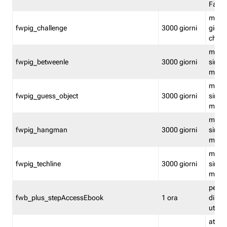
Fastw
mantie
fwpig_challenge
3000 giorni
giochi
chall
mantie
fwpig_betweenle
3000 giorni
singol
modal
mantie
fwpig_guess_object
3000 giorni
singol
modal
mantie
fwpig_hangman
3000 giorni
singol
modal
mantie
fwpig_techline
3000 giorni
singol
modal
perme
fwb_plus_stepAccessEbook
1 ora
di un 
utenti
attiva 