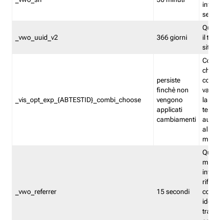
inform
sessi
Quest
_vwo_uuid_v2
366 giorni
il tra
sito 
Cooki
che m
persiste
combi
finchè non
varian
_vis_opt_exp_{ABTESTID}_combi_choose
vengono
la co
applicati
test. 
cambiamenti
autom
all'ap
modif
Quest
memor
infor
riferi
_vwo_referrer
15 secondi
conse
identi
traffi