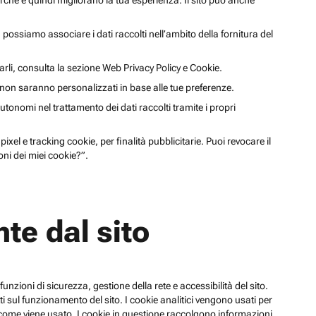
cerche e quindi migliorano la tua esperienza. Il sito può anche
li, possiamo associare i dati raccolti nell’ambito della fornitura del
arli, consulta la sezione Web Privacy Policy e Cookie.
a non saranno personalizzati in base alle tue preferenze.
utonomi nel trattamento dei dati raccolti tramite i propri
xel e tracking cookie, per finalità pubblicitarie. Puoi revocare il
ni dei miei cookie?”.
te dal sito
funzioni di sicurezza, gestione della rete e accessibilità del sito.
 sul funzionamento del sito. I cookie analitici vengono usati per
su come viene usato. I cookie in questione raccolgono informazioni