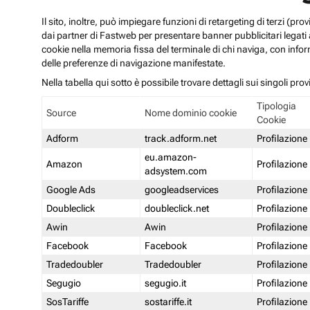
Il sito, inoltre, può impiegare funzioni di retargeting di terzi (p
dai partner di Fastweb per presentare banner pubblicitari legati al
cookie nella memoria fissa del terminale di chi naviga, con infor
delle preferenze di navigazione manifestate.
Nella tabella qui sotto è possibile trovare dettagli sui singoli prov
Tipologia
Source
Nome dominio cookie
Cookie
Adform
track.adform.net
Profilazione
eu.amazon-
Amazon
Profilazione
adsystem.com
Google Ads
googleadservices
Profilazione
Doubleclick
doubleclick.net
Profilazione
Awin
Awin
Profilazione
Facebook
Facebook
Profilazione
Tradedoubler
Tradedoubler
Profilazione
Segugio
segugio.it
Profilazione
SosTariffe
sostariffe.it
Profilazione