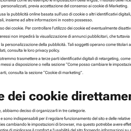
unzionalità come ad esempio le impostazioni della lingua, i risultati delle ri
li personalizzati, previa accettazione del consenso ai cookie di Marketing.
lusa la pubblicità online basata sull’uso di cookie o altri identificativi digita
gitali, insieme ad altre informazioni in nostro possesso.
o dei cookie. Per controllare l’utilizzo dei cookie ed eventualmente disattiv
teressi non impedirà la visualizzazione di annunci pubblicitari, che tuttavi
r la personalizzazione della pubblicità. Tali soggetti operano come titolari a
i, consulta le loro privacy policy.
emmo trasmettere a terze parti identificativi digitali di retargeting, come pi
messi a disposizione o nella sezione “Come posso cambiare le impostazio
 parti, consulta la sezione “Cookie di marketing”.
e dei cookie direttamen
, abbiamo deciso di organizzarli in tre categorie.
 e sono indispensabili per il regolare funzionamento del sito e delle relative 
kies cambiando le impostazioni di browser, ma questo potrebbe avere effetti
ntire di migliorare il comfort e l’usabilità del sito fornendo informazioni 