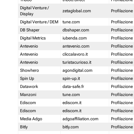
Digital Venture /
zetaglobal.com
Profilazione
Display
Digital Venture / DEM
tune.com
Profilazione
DB Shaper
dbshaper.com
Profilazione
Digital Metrics
iubenda.com
Profilazione
Antevenio
antevenio.com
Profilazione
Antevenio
cliccalavoro.it
Profilazione
Antevenio
turistacurioso.it
Profilazione
Showhero
agondigital.com
Profilazione
Spin Up
spin-up.it
Profilazione
Datawork
data-safe.fr
Profilazione
Manzoni
tune.com
Profilazione
Ediscom
ediscom.it
Profilazione
Ediscom
ediscom.it
Profilazione
Media Adgo
adgoaffiliation.com
Profilazione
Bitly
bitly.com
Profilazione