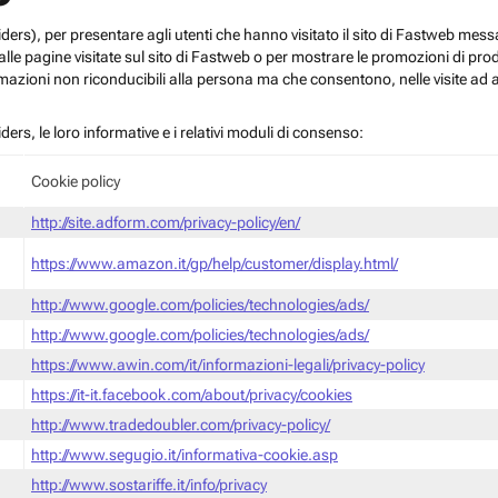
roviders), per presentare agli utenti che hanno visitato il sito di Fastweb me
le pagine visitate sul sito di Fastweb o per mostrare le promozioni di prodott
mazioni non riconducibili alla persona ma che consentono, nelle visite ad a
iders, le loro informative e i relativi moduli di consenso:
Cookie policy
http://site.adform.com/privacy-policy/en/
https://www.amazon.it/gp/help/customer/display.html/
http://www.google.com/policies/technologies/ads/
http://www.google.com/policies/technologies/ads/
https://www.awin.com/it/informazioni-legali/privacy-policy
https://it-it.facebook.com/about/privacy/cookies
http://www.tradedoubler.com/privacy-policy/
http://www.segugio.it/informativa-cookie.asp
http://www.sostariffe.it/info/privacy