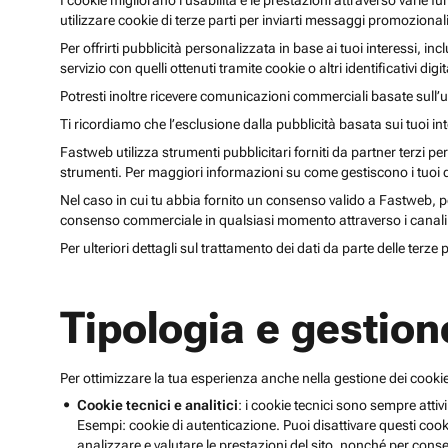
I cookie migliorano l’usabilità e le prestazioni attraverso varie f
utilizzare cookie di terze parti per inviarti messaggi promoziona
Per offrirti pubblicità personalizzata in base ai tuoi interessi, inc
servizio con quelli ottenuti tramite cookie o altri identificativi di
Potresti inoltre ricevere comunicazioni commerciali basate sull’us
Ti ricordiamo che l’esclusione dalla pubblicità basata sui tuoi in
Fastweb utilizza strumenti pubblicitari forniti da partner terzi pe
strumenti. Per maggiori informazioni su come gestiscono i tuoi dat
Nel caso in cui tu abbia fornito un consenso valido a Fastweb, potr
consenso commerciale in qualsiasi momento attraverso i canali 
Per ulteriori dettagli sul trattamento dei dati da parte delle terze
Tipologia e gestion
Per ottimizzare la tua esperienza anche nella gestione dei cookie
Cookie tecnici e analitici
: i cookie tecnici sono sempre attivi
Esempi: cookie di autenticazione. Puoi disattivare questi coo
analizzare e valutare le prestazioni del sito, nonché per conse