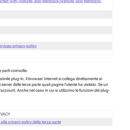
tarted-with-website-app-feedback/website-app-feedback-
vices-privacy-policy
 parti coinvolte.
ile plug-in, il browser Internet si collega direttamente ai
server delle terze parte quali pagine l'utente ha visitato. Se un
ccount. Anche nel caso in cui si utilizzino le funzioni del plug-
IVACY
 alla privacy policy della terza parte