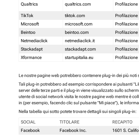
Qualtrics
qualtrics.com
Profilazione
TikTok
tiktok.com
Profilazione
Microsoft
microsoft.com
Profilazione
Beintoo
beintoo.com
Profilazione
Netmediaclick
netmediaclick.it
Profilazione
Stackadapt
stackadapt.com
Profilazione
Xformance
startupitalia.eu
Profilazione
Le nostre pagine web potrebbero contenere plug-in dei più noti so
Tali plug-in potrebbero ad esempio corrispondere ai pulsanti "Li
server delle terze parti e il plug-in viene visualizzato sullo sche
utente di social network visita le nostre pagine web mentre è coll
in (per esempio, facendo clic sul pulsante "Mi piace"), le inform
Nella tabella qui sotto potete trovare dettagli sui singoli plug-in:
SOCIAL
TITOLARE
RECAPITO
Facebook
Facebook Inc.
1601 S. Calif