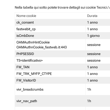
Nella tabella qui sotto potete trovare dettagli sui cookie Tecnici
Nome cookie
Durata
ck_consent
1 anno
fastwebit_cp
1 anno
isCmbDone
1 giorno
OAMAuthnHintCookie
sessione
OAMAuthnCookie_fastweb.it:443
PHPSESSID
sessione
TS<identificativo>
sessione
FW_TAN
1 anno
FW_TRK_MYFP_CTYPE
1 anno
FW_VisitorID
1 anno
vivr_breadcrumbs
1h
vivr_nav_path
1h