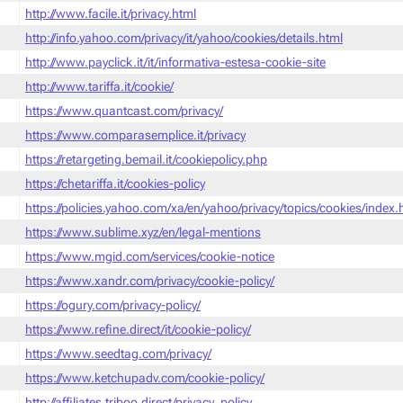
http://www.facile.it/privacy.html
http://info.yahoo.com/privacy/it/yahoo/cookies/details.html
http://www.payclick.it/it/informativa-estesa-cookie-site
http://www.tariffa.it/cookie/
https://www.quantcast.com/privacy/
https://www.comparasemplice.it/privacy
https://retargeting.bemail.it/cookiepolicy.php
https://chetariffa.it/cookies-policy
https://policies.yahoo.com/xa/en/yahoo/privacy/topics/cookies/index
https://www.sublime.xyz/en/legal-mentions
https://www.mgid.com/services/cookie-notice
https://www.xandr.com/privacy/cookie-policy/
https://ogury.com/privacy-policy/
https://www.refine.direct/it/cookie-policy/
https://www.seedtag.com/privacy/
https://www.ketchupadv.com/cookie-policy/
http://affiliates.triboo.direct/privacy_policy