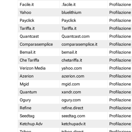
Facile.it
.facile.it
Profilazione
Yahoo
bluelithium
Profilazione
Payclick
Payclick
Profilazione
Tariffa.it
Tariffa.it
Profilazione
Quantcast
Quantcast.com
Profilazione
Comparasemplice
comparasemplice.it
Profilazione
Bemail.it
bemail.it
Profilazione
Che Tariffa
chetariffa.it
Profilazione
Verizon Media
yahoo.com
Profilazione
Azerion
azerion.com
Profilazione
Mgid
mgid.com
Profilazione
Quantum
xandr.com
Profilazione
Ogury
ogury.com
Profilazione
Refine
refine.direct
Profilazione
Seedtag
seedtag.com
Profilazione
Ketchup Adv
ketchupadv.it
Profilazione
Triboo
triboo.direct
Profilazione