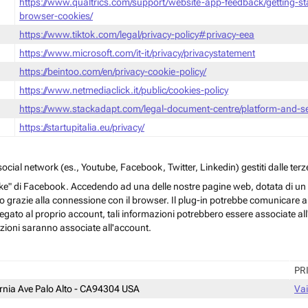
https://www.qualtrics.com/support/website-app-feedback/getting-s
browser-cookies/
https://www.tiktok.com/legal/privacy-policy#privacy-eea
https://www.microsoft.com/it-it/privacy/privacystatement
https://beintoo.com/en/privacy-cookie-policy/
https://www.netmediaclick.it/public/cookies-policy
https://www.stackadapt.com/legal-document-centre/platform-and-ser
https://startupitalia.eu/privacy/
cial network (es., Youtube, Facebook, Twitter, Linkedin) gestiti dalle terze
ke" di Facebook. Accedendo ad una delle nostre pagine web, dotata di un sim
rmo grazie alla connessione con il browser. Il plug-in potrebbe comunicare ai 
egato al proprio account, tali informazioni potrebbero essere associate all'a
azioni saranno associate all'account.
PR
ornia Ave Palo Alto - CA94304 USA
Vai