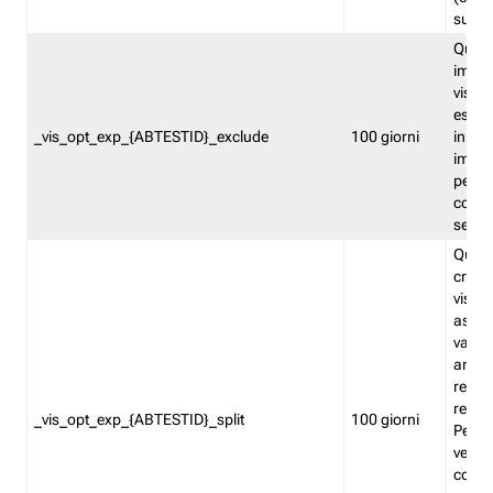
succes
Quest
impos
visita
esclu
_vis_opt_exp_{ABTESTID}_exclude
100 giorni
in bas
impos
percen
coinvo
sempr
Quest
creat
visita
asseg
varia
ancor
reind
relati
_vis_opt_exp_{ABTESTID}_split
100 giorni
Perme
verifi
corri