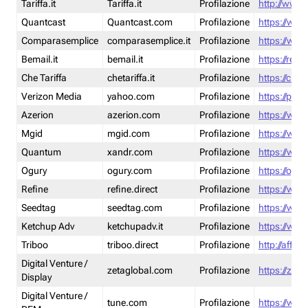
Tariffa.it
Tariffa.it
Profilazione
http://www.t
Quantcast
Quantcast.com
Profilazione
https://www
Comparasemplice
comparasemplice.it
Profilazione
https://www
Bemail.it
bemail.it
Profilazione
https://reta
Che Tariffa
chetariffa.it
Profilazione
https://chet
Verizon Media
yahoo.com
Profilazione
https://pol
Azerion
azerion.com
Profilazione
https://www
Mgid
mgid.com
Profilazione
https://www
Quantum
xandr.com
Profilazione
https://www
Ogury
ogury.com
Profilazione
https://ogur
Refine
refine.direct
Profilazione
https://www.
Seedtag
seedtag.com
Profilazione
https://www
Ketchup Adv
ketchupadv.it
Profilazione
https://www
Triboo
triboo.direct
Profilazione
http://affili
Digital Venture /
zetaglobal.com
Profilazione
https://zeta
Display
Digital Venture /
tune.com
Profilazione
https://www