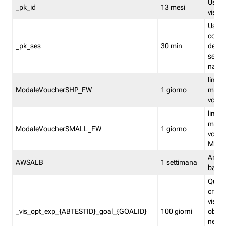
Usato 
_pk_id
13 mesi
visitat
Usato 
comp
_pk_ses
30 min
dell’u
sessi
navig
limita
ModaleVoucherSHP_FW
1 giorno
multi
vouche
limita
multi
ModaleVoucherSMALL_FW
1 giorno
vouch
Medie
Amaz
AWSALB
1 settimana
balan
Quest
creat
visit
_vis_opt_exp_{ABTESTID}_goal_{GOALID}
100 giorni
obiett
nel co