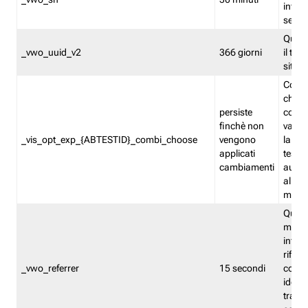
inform
sessi
Quest
_vwo_uuid_v2
366 giorni
il tra
sito 
Cooki
che m
persiste
combi
finchè non
varian
_vis_opt_exp_{ABTESTID}_combi_choose
vengono
la co
applicati
test. 
cambiamenti
autom
all'ap
modif
Quest
memor
infor
riferi
_vwo_referrer
15 secondi
conse
identi
traffi