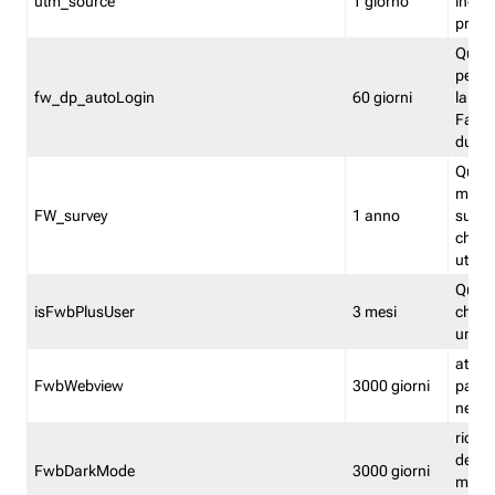
utm_source
1 giorno
indica
proven
Quest
perme
fw_dp_autoLogin
60 giorni
la log
Fastwe
durat
Quest
manti
FW_survey
1 anno
surve
chiuse
utenti
Quest
isFwbPlusUser
3 mesi
che l'
una l
attiva 
FwbWebview
3000 giorni
pagina
nell'
ricor
dell'u
FwbDarkMode
3000 giorni
mode 