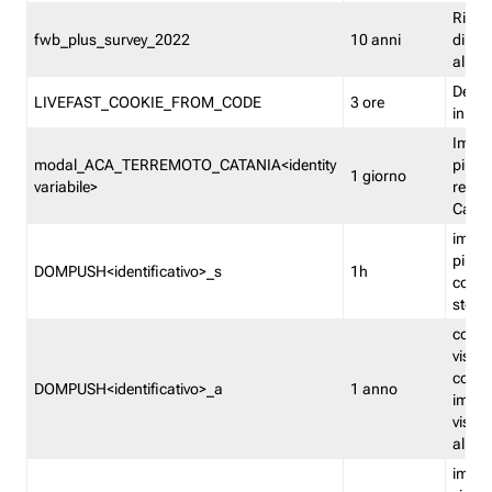
Ricor
fwb_plus_survey_2022
10 anni
di su
all'ut
Dedupl
LIVEFAST_COOKIE_FROM_CODE
3 ore
in Fa
Imped
modal_ACA_TERREMOTO_CATANIA<identity
più vo
1 giorno
variabile>
relati
Catan
imped
più p
DOMPUSH<identificativo>_s
1h
comme
stess
conta
visua
comme
DOMPUSH<identificativo>_a
1 anno
imped
visua
all'in
imped