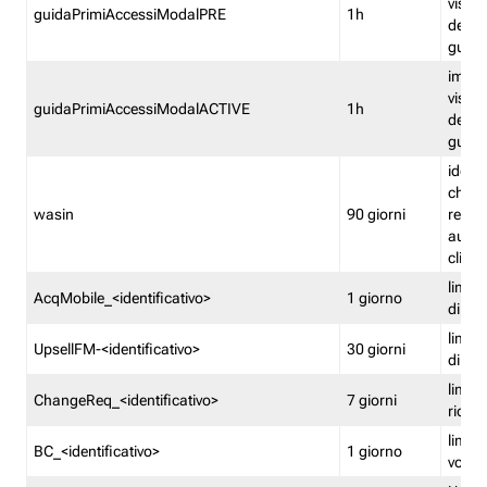
visual
guidaPrimiAccessiModalPRE
1h
della
guida 
imped
visual
guidaPrimiAccessiModalACTIVE
1h
della
guida 
identi
che si
wasin
90 giorni
rete f
autent
clienti
limita
AcqMobile_<identificativo>
1 giorno
di ac
limita
UpsellFM-<identificativo>
30 giorni
di ups
limita
ChangeReq_<identificativo>
7 giorni
ricon
limita
BC_<identificativo>
1 giorno
vouch