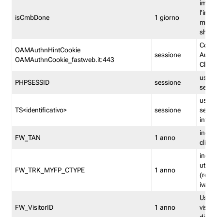
imped
l'inse
isCmbDone
1 giorno
multi
shp
Cooki
OAMAuthnHintCookie
sessione
Auten
OAMAuthnCookie_fastweb.it:443
Clien
usata
PHPSESSID
sessione
sessi
usata
TS<identificativo>
sessione
sessi
inform
indica
FW_TAN
1 anno
clien
indica
utent
FW_TRK_MYFP_CTYPE
1 anno
(resid
iva/i
Usato 
FW_VisitorID
1 anno
visitat