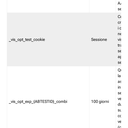
A/B. I
sempr
Cooki
creato
i cook
nel b
_vis_opt_test_cookie
Sessione
visita
tracc
sessi
aperte
sempr
Quest
la var
assegn
in mo
sempr
versi
_vis_opt_exp_{ABTESTID}_combi
100 giorni
durant
succes
corri
versio
(contr