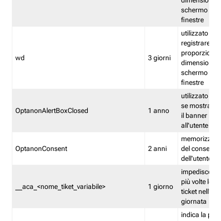
dimensioni de
schermo e de
finestre
utilizzato per
registrare le
proporzioni e
wd
3 giorni
dimensioni de
schermo e de
finestre
utilizzato pe
se mostrare
OptanonAlertBoxClosed
1 anno
il banner pri
all'utente
memorizza lo
OptanonConsent
2 anni
del consenso
dell'utente
impedisce di 
più volte lo s
__aca_<nome_tiket_variabile>
1 giorno
ticket nell'ar
giornata
indica la pre