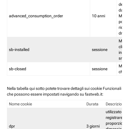
delle 
dash
advanced_consumption_order
10 anni
Monit
posso
riord
drag
Memor
clicca
sb-installed
sessione
instal
smar
Memor
sb-closed
sessione
chius
Nella tabella qui sotto potete trovare dettagli sui cookie Funzionali
che possono essere impostati navigando su fastweb.it:
Nome cookie
Durata
Descrizione
utilizzato per
registrare le
proporzioni e
dpr
3 giorni