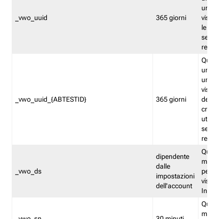
univo
_vwo_uuid
365 giorni
visita
le fun
segme
repor
Quest
un ide
univo
visita
_vwo_uuid_{ABTESTID}
365 giorni
del t
cross
utiliz
segme
repor
Quest
dipendente
memor
dalle
_vwo_ds
persis
impostazioni
visit
dell'account
Insig
Quest
memo
_vwo_sn
30 minuti