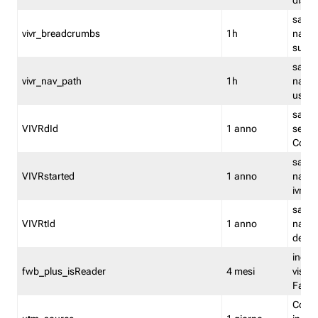
dismi
salva
vivr_breadcrumbs
1h
navig
su vis
salva 
vivr_nav_path
1h
navig
usato
salva 
VIVRdId
1 anno
sessio
Conv
salva 
VIVRstarted
1 anno
navig
ivr ini
salva 
VIVRtId
1 anno
naviga
del cl
indica
fwb_plus_isReader
4 mesi
visual
Fastw
Cooki