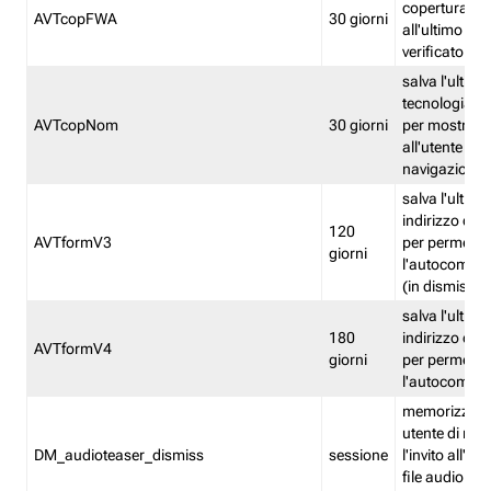
copertura fw
AVTcopFWA
30 giorni
all'ultimo ind
verificato
salva l'ultima
tecnologia ve
AVTcopNom
30 giorni
per mostrarl
all'utente dur
navigazione
salva l'ultimo
indirizzo di 
120
AVTformV3
per permette
giorni
l'autocompl
(in dismissio
salva l'ultimo
180
indirizzo di 
AVTformV4
giorni
per permette
l'autocompl
memorizza la
utente di non
DM_audioteaser_dismiss
sessione
l'invito all'as
file audio del 