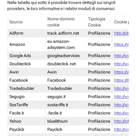
Nella tabella qui sotto è possibile trovare dettagli sui singoli
providers, le loro informative e i relativi moduli di consenso:
Nome dominio
Tipologia
Source
Cookie poli
cookie
Cookie
Adform
track.adform.net
Profilazione
http://site.
eu.amazon-
Amazon
Profilazione
https://www
adsystem.com
Google Ads
googleadservices
Profilazione
http://www.
Doubleclick
doubleclick.net
Profilazione
http://www.
Awin
Awin
Profilazione
https://www
Facebook
Facebook
Profilazione
https://it-
Tradedoubler
Tradedoubler
Profilazione
http://www.
Segugio
segugio.it
Profilazione
http://www.
SosTariffe
sostariffe.it
Profilazione
http://www.s
Facile.it
.facile.it
Profilazione
http://www.f
Yahoo
bluelithium
Profilazione
http://info.
Payclick
Payclick
Profilazione
http://www.p