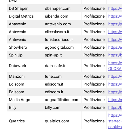
DEM
DB Shaper
dbshaper.com
Profilazione
https://www
Digital Metrics
iubenda.com
Profilazione
https://www
Antevenio
antevenio.com
Profilazione
https://pmp.
Antevenio
cliccalavoro.it
Profilazione
https://www
Antevenio
turistacurioso.it
Profilazione
https://www.
Showhero
agondigital.com
Profilazione
https://agon
Spin Up
spin-up.it
Profilazione
https://blog
https://ww
Datawork
data-safe.fr
Profilazione
GLOBAL-LT
Manzoni
tune.com
Profilazione
https://www
Ediscom
ediscom.it
Profilazione
https://www
Ediscom
ediscom.it
Profilazione
https://www
Media Adgo
adgoaffiliation.com
Profilazione
https://med
Bitly
bitly.com
Profilazione
https://bitl
https://www
Qualtrics
qualtrics.com
Profilazione
started-wi
cookies/