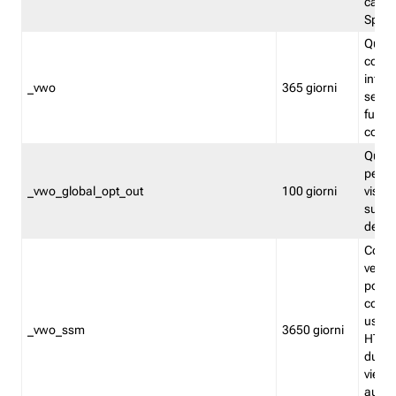
caso 
Split
Quest
conten
infor
_vwo
365 giorni
servi
futuro,
cooki
Quest
persi
_vwo_global_opt_out
100 giorni
visita
su tut
deter
Cookie
verif
possa
cookie
usano 
_vwo_ssm
3650 giorni
HTTP.
durat
viene 
autom