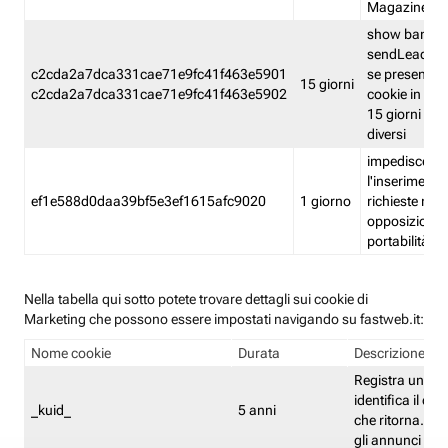
Magazine
show banner
sendLead A
c2cda2a7dca331cae71e9fc41f463e5901
se presenti e
15 giorni
c2cda2a7dca331cae71e9fc41f463e5902
cookie in un 
15 giorni e in
diversi
impedisce
l'inserimento 
ef1e588d0daa39bf5e3ef1615afc9020
1 giorno
richieste mult
opposizione
portabilità g
Nella tabella qui sotto potete trovare dettagli sui cookie di
Marketing che possono essere impostati navigando su fastweb.it:
Nome cookie
Durata
Descrizione
Registra un ID 
identifica il dis
_kuid_
5 anni
che ritorna. L'I
gli annunci mira