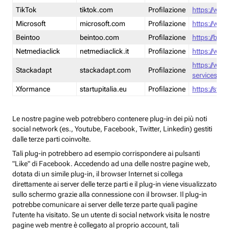
TikTok
tiktok.com
Profilazione
https://www
Microsoft
microsoft.com
Profilazione
https://www
Beintoo
beintoo.com
Profilazione
https://bei
Netmediaclick
netmediaclick.it
Profilazione
https://www
https://ww
Stackadapt
stackadapt.com
Profilazione
services-pri
Xformance
startupitalia.eu
Profilazione
https://start
Le nostre pagine web potrebbero contenere plug-in dei più noti
social network (es., Youtube, Facebook, Twitter, Linkedin) gestiti
dalle terze parti coinvolte.
Tali plug-in potrebbero ad esempio corrispondere ai pulsanti
"Like" di Facebook. Accedendo ad una delle nostre pagine web,
dotata di un simile plug-in, il browser Internet si collega
direttamente ai server delle terze parti e il plug-in viene visualizzato
sullo schermo grazie alla connessione con il browser. Il plug-in
potrebbe comunicare ai server delle terze parte quali pagine
l'utente ha visitato. Se un utente di social network visita le nostre
pagine web mentre è collegato al proprio account, tali