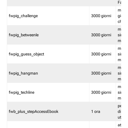
Fastw
mantie
fwpig_challenge
3000 giorni
giochi
chall
mantie
fwpig_betweenle
3000 giorni
singol
modal
mantie
fwpig_guess_object
3000 giorni
singol
modal
mantie
fwpig_hangman
3000 giorni
singol
modal
mantie
fwpig_techline
3000 giorni
singol
modal
perme
fwb_plus_stepAccessEbook
1 ora
di un 
utenti
attiva 