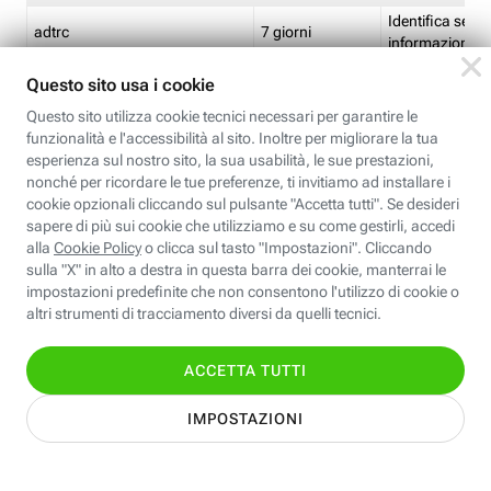
Identifica se so
adtrc
7 giorni
informazioni s
Limite di freq
CFFC<TagID>
7 giorni
composto
Identifica se c'
ricontrollare l'
CM
1 giorno
corrispondenti 
(impostata da 
Identifica se c'
ricontrollare l'
CM14
14 giorni
corrispondenti 
(impostata da 
Identifica l'app
CT<TrackingSetupID>
1 ora
clic per i pixel d
pagine dell'ins
Identifica la quo
EBFC<BannerID>
7 giorni
banner espandi
Identifica la qu
EBFCD<BannerID>
7 giorni
per il banner e