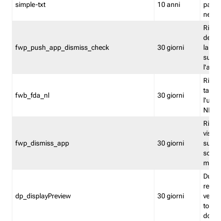
simple-txt
10 anni
pagina
nell'
Ricord
dell'u
fwp_push_app_dismiss_check
30 giorni
la po
sugge
l'audi
Riport
tacci
fwb_fda_nl
30 giorni
l'uten
NL
Ricor
visto 
fwp_dismiss_app
30 giorni
sugge
scari
mobil
Durant
regis
dp_displayPreview
30 giorni
verica
torna
dopo v