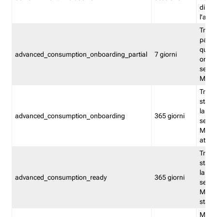
direct
l'attr
Tracc
parzia
quest
advanced_consumption_onboarding_partial
7 giorni
onbord
serviz
Moni
Tracci
stata 
la not
advanced_consumption_onboarding
365 giorni
serviz
Monit
attiva
Tracci
stata 
la not
advanced_consumption_ready
365 giorni
serviz
Monit
stato 
Memor