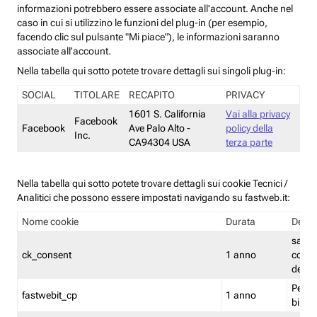
informazioni potrebbero essere associate all'account. Anche nel
caso in cui si utilizzino le funzioni del plug-in (per esempio,
facendo clic sul pulsante "Mi piace"), le informazioni saranno
associate all'account.
Nella tabella qui sotto potete trovare dettagli sui singoli plug-in:
SOCIAL
TITOLARE
RECAPITO
PRIVACY
1601 S. California
Vai alla privacy
Facebook
Facebook
Ave Palo Alto -
policy della
Inc.
CA94304 USA
terza parte
Nella tabella qui sotto potete trovare dettagli sui cookie Tecnici /
Analitici che possono essere impostati navigando su fastweb.it:
Nome cookie
Durata
Descr
salva i
ck_consent
1 anno
conse
dei c
Persi
fastwebit_cp
1 anno
bilanc