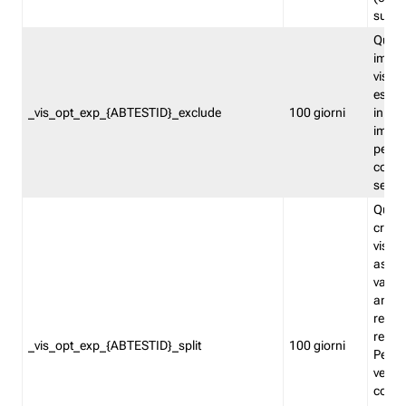
succes
Quest
impos
visita
esclu
_vis_opt_exp_{ABTESTID}_exclude
100 giorni
in bas
impos
percen
coinvo
sempr
Quest
creat
visita
asseg
varia
ancor
reind
relati
_vis_opt_exp_{ABTESTID}_split
100 giorni
Perme
verifi
corri