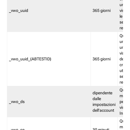
univo
_vwo_uuid
365 giorni
visita
le fun
segme
repor
Quest
un ide
univo
visita
_vwo_uuid_{ABTESTID}
365 giorni
del t
cross
utiliz
segme
repor
Quest
dipendente
memor
dalle
_vwo_ds
persis
impostazioni
visit
dell'account
Insig
Quest
memo
_vwo_sn
30 minuti