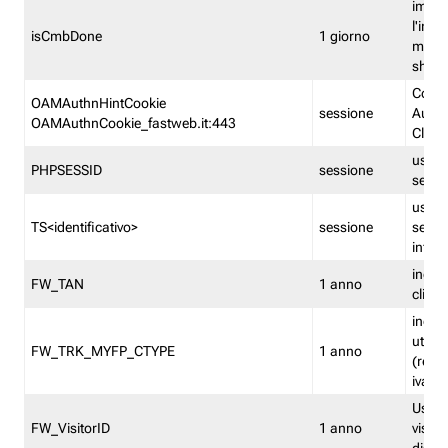
imped
l'inse
isCmbDone
1 giorno
multi
shp
Cooki
OAMAuthnHintCookie
sessione
Auten
OAMAuthnCookie_fastweb.it:443
Clien
usata
PHPSESSID
sessione
sessi
usata
TS<identificativo>
sessione
sessi
inform
indica
FW_TAN
1 anno
clien
indica
utent
FW_TRK_MYFP_CTYPE
1 anno
(resid
iva/i
Usato 
FW_VisitorID
1 anno
visitat