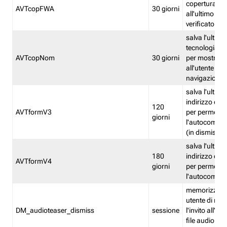
copertura fw
AVTcopFWA
30 giorni
all'ultimo ind
verificato
salva l'ultima
tecnologia ve
AVTcopNom
30 giorni
per mostrarl
all'utente dur
navigazione
salva l'ultimo
indirizzo di 
120
AVTformV3
per permette
giorni
l'autocompl
(in dismissio
salva l'ultimo
180
indirizzo di 
AVTformV4
giorni
per permette
l'autocompl
memorizza la
utente di non
DM_audioteaser_dismiss
sessione
l'invito all'as
file audio del 