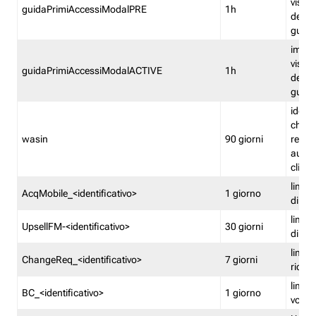
visual
guidaPrimiAccessiModalPRE
1h
della
guida 
imped
visual
guidaPrimiAccessiModalACTIVE
1h
della
guida 
identi
che si
wasin
90 giorni
rete f
autent
clienti
limita
AcqMobile_<identificativo>
1 giorno
di ac
limita
UpsellFM-<identificativo>
30 giorni
di ups
limita
ChangeReq_<identificativo>
7 giorni
ricon
limita
BC_<identificativo>
1 giorno
vouch