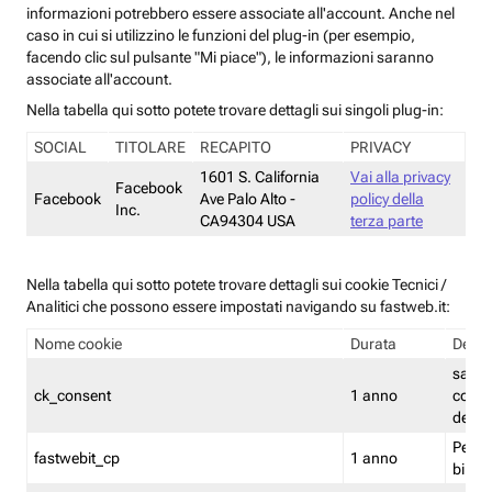
informazioni potrebbero essere associate all'account. Anche nel
caso in cui si utilizzino le funzioni del plug-in (per esempio,
facendo clic sul pulsante "Mi piace"), le informazioni saranno
associate all'account.
Nella tabella qui sotto potete trovare dettagli sui singoli plug-in:
SOCIAL
TITOLARE
RECAPITO
PRIVACY
1601 S. California
Vai alla privacy
Facebook
Facebook
Ave Palo Alto -
policy della
Inc.
CA94304 USA
terza parte
Nella tabella qui sotto potete trovare dettagli sui cookie Tecnici /
Analitici che possono essere impostati navigando su fastweb.it:
Nome cookie
Durata
Descr
salva i
ck_consent
1 anno
conse
dei c
Persi
fastwebit_cp
1 anno
bilanc