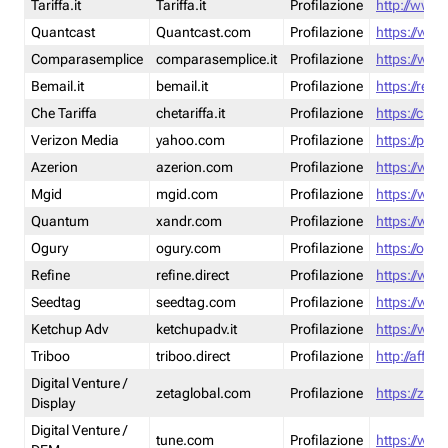
Tariffa.it
Tariffa.it
Profilazione
http://www.t
Quantcast
Quantcast.com
Profilazione
https://www
Comparasemplice
comparasemplice.it
Profilazione
https://www
Bemail.it
bemail.it
Profilazione
https://reta
Che Tariffa
chetariffa.it
Profilazione
https://chet
Verizon Media
yahoo.com
Profilazione
https://pol
Azerion
azerion.com
Profilazione
https://www
Mgid
mgid.com
Profilazione
https://www
Quantum
xandr.com
Profilazione
https://www
Ogury
ogury.com
Profilazione
https://ogur
Refine
refine.direct
Profilazione
https://www.
Seedtag
seedtag.com
Profilazione
https://www
Ketchup Adv
ketchupadv.it
Profilazione
https://www
Triboo
triboo.direct
Profilazione
http://affili
Digital Venture /
zetaglobal.com
Profilazione
https://zeta
Display
Digital Venture /
tune.com
Profilazione
https://www