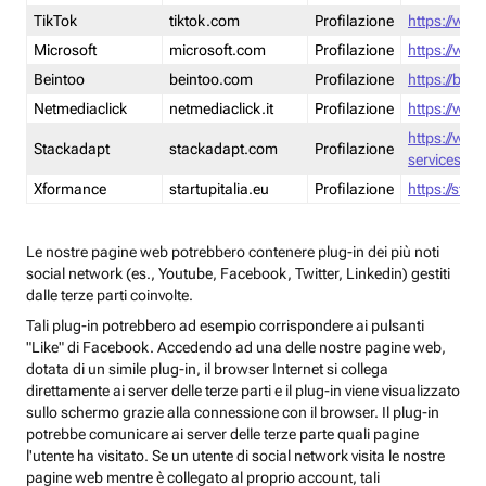
TikTok
tiktok.com
Profilazione
https://www
Microsoft
microsoft.com
Profilazione
https://www
Beintoo
beintoo.com
Profilazione
https://bei
Netmediaclick
netmediaclick.it
Profilazione
https://www
https://ww
Stackadapt
stackadapt.com
Profilazione
services-pri
Xformance
startupitalia.eu
Profilazione
https://start
Le nostre pagine web potrebbero contenere plug-in dei più noti
social network (es., Youtube, Facebook, Twitter, Linkedin) gestiti
dalle terze parti coinvolte.
Tali plug-in potrebbero ad esempio corrispondere ai pulsanti
"Like" di Facebook. Accedendo ad una delle nostre pagine web,
dotata di un simile plug-in, il browser Internet si collega
direttamente ai server delle terze parti e il plug-in viene visualizzato
sullo schermo grazie alla connessione con il browser. Il plug-in
potrebbe comunicare ai server delle terze parte quali pagine
l'utente ha visitato. Se un utente di social network visita le nostre
pagine web mentre è collegato al proprio account, tali