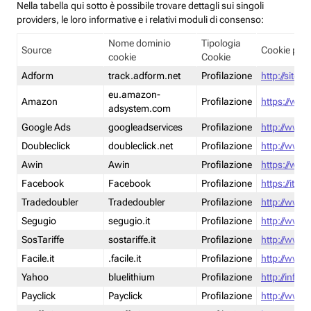
Nella tabella qui sotto è possibile trovare dettagli sui singoli
providers, le loro informative e i relativi moduli di consenso:
Nome dominio
Tipologia
Source
Cookie poli
cookie
Cookie
Adform
track.adform.net
Profilazione
http://site.
eu.amazon-
Amazon
Profilazione
https://www
adsystem.com
Google Ads
googleadservices
Profilazione
http://www.
Doubleclick
doubleclick.net
Profilazione
http://www.
Awin
Awin
Profilazione
https://www
Facebook
Facebook
Profilazione
https://it-
Tradedoubler
Tradedoubler
Profilazione
http://www.
Segugio
segugio.it
Profilazione
http://www.
SosTariffe
sostariffe.it
Profilazione
http://www.s
Facile.it
.facile.it
Profilazione
http://www.f
Yahoo
bluelithium
Profilazione
http://info.
Payclick
Payclick
Profilazione
http://www.p