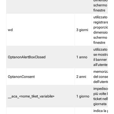
dimensioni de
schermo e de
finestre
utilizzato per
registrare le
proporzioni e
wd
3 giorni
dimensioni de
schermo e de
finestre
utilizzato pe
se mostrare
OptanonAlertBoxClosed
1 anno
il banner pri
all'utente
memorizza lo
OptanonConsent
2 anni
del consenso
dell'utente
impedisce di 
più volte lo s
__aca_<nome_tiket_variabile>
1 giorno
ticket nell'ar
giornata
indica la pre