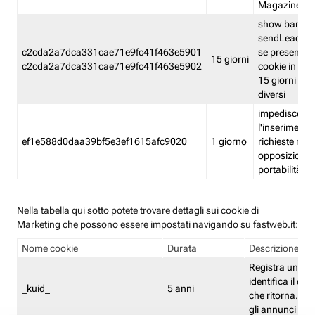
Magazine
show banner
sendLead A
c2cda2a7dca331cae71e9fc41f463e5901
se presenti e
15 giorni
c2cda2a7dca331cae71e9fc41f463e5902
cookie in un 
15 giorni e in
diversi
impedisce
l'inserimento 
ef1e588d0daa39bf5e3ef1615afc9020
1 giorno
richieste mult
opposizione
portabilità g
Nella tabella qui sotto potete trovare dettagli sui cookie di
Marketing che possono essere impostati navigando su fastweb.it:
Nome cookie
Durata
Descrizione
Registra un ID 
identifica il dis
_kuid_
5 anni
che ritorna. L'I
gli annunci mira