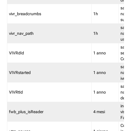
dismi
salva
vivr_breadcrumbs
1h
navig
su vis
salva 
vivr_nav_path
1h
navig
usato
salva 
VIVRdId
1 anno
sessio
Conv
salva 
VIVRstarted
1 anno
navig
ivr ini
salva 
VIVRtId
1 anno
naviga
del cl
indica
fwb_plus_isReader
4 mesi
visual
Fastw
Cooki