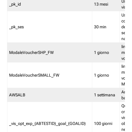
Usato 
_pk_id
13 mesi
visitat
Usato 
comp
_pk_ses
30 min
dell’u
sessi
navig
limita
ModaleVoucherSHP_FW
1 giorno
multi
vouche
limita
multi
ModaleVoucherSMALL_FW
1 giorno
vouch
Medie
Amaz
AWSALB
1 settimana
balan
Quest
creat
visit
_vis_opt_exp_{ABTESTID}_goal_{GOALID}
100 giorni
obiett
nel co