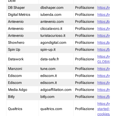
DEM
DB Shaper
dbshaper.com
Profilazione
https://www
Digital Metrics
iubenda.com
Profilazione
https://www
Antevenio
antevenio.com
Profilazione
https://pmp.
Antevenio
cliccalavoro.it
Profilazione
https://www
Antevenio
turistacurioso.it
Profilazione
https://www.
Showhero
agondigital.com
Profilazione
https://agon
Spin Up
spin-up.it
Profilazione
https://blog
https://ww
Datawork
data-safe.fr
Profilazione
GLOBAL-LT
Manzoni
tune.com
Profilazione
https://www
Ediscom
ediscom.it
Profilazione
https://www
Ediscom
ediscom.it
Profilazione
https://www
Media Adgo
adgoaffiliation.com
Profilazione
https://med
Bitly
bitly.com
Profilazione
https://bitl
https://www
Qualtrics
qualtrics.com
Profilazione
started-wi
cookies/