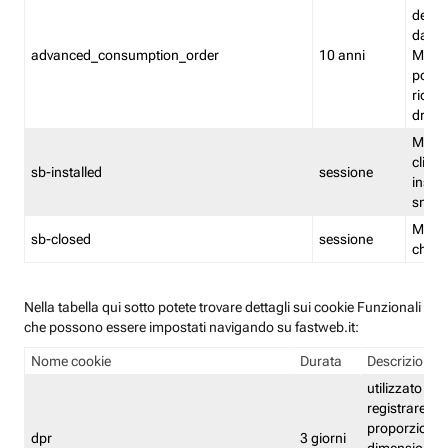
delle 
dash
advanced_consumption_order
10 anni
Monit
posso
riord
drag
Memor
clicca
sb-installed
sessione
instal
smar
Memor
sb-closed
sessione
chius
Nella tabella qui sotto potete trovare dettagli sui cookie Funzionali
che possono essere impostati navigando su fastweb.it:
Nome cookie
Durata
Descrizione
utilizzato per
registrare le
proporzioni e
dpr
3 giorni