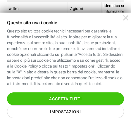
Identifica se so
adtrc
7 giorni
informazioni s
Limite di freq
CFFC<TagID>
7 giorni
composto
Identifica se c'
ricontrollare l'
CM
1 giorno
corrispondenti 
(impostata da 
Identifica se c'
ricontrollare l'
CM14
14 giorni
corrispondenti 
(impostata da 
Identifica l'app
CT<TrackingSetupID>
1 ora
clic per i pixel d
pagine dell'ins
Identifica la quo
EBFC<BannerID>
7 giorni
banner espandi
Identifica la qu
EBFCD<BannerID>
7 giorni
per il banner e