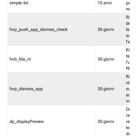
simple-txt
10 anni
pagina
nell'
Ricord
dell'u
fwp_push_app_dismiss_check
30 giorni
la po
sugge
l'audi
Riport
tacci
fwb_fda_nl
30 giorni
l'uten
NL
Ricor
visto 
fwp_dismiss_app
30 giorni
sugge
scari
mobil
Durant
regis
dp_displayPreview
30 giorni
verica
torna
dopo v