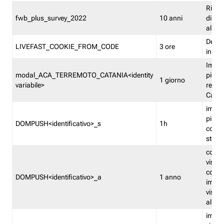
Ricor
fwb_plus_survey_2022
10 anni
di su
all'ut
Dedupl
LIVEFAST_COOKIE_FROM_CODE
3 ore
in Fa
Imped
modal_ACA_TERREMOTO_CATANIA<identity
più vo
1 giorno
variabile>
relati
Catan
imped
più p
DOMPUSH<identificativo>_s
1h
comme
stess
conta
visua
comme
DOMPUSH<identificativo>_a
1 anno
imped
visua
all'in
imped