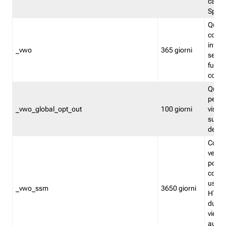
caso 
Split
Quest
conten
infor
_vwo
365 giorni
servi
futuro,
cooki
Quest
persi
_vwo_global_opt_out
100 giorni
visita
su tut
deter
Cookie
verif
possa
cookie
usano 
_vwo_ssm
3650 giorni
HTTP.
durat
viene 
autom