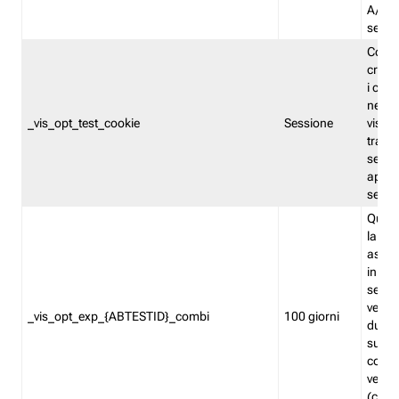
A/B. I
sempr
Cooki
creato
i cook
nel b
_vis_opt_test_cookie
Sessione
visita
tracc
sessi
aperte
sempr
Quest
la var
assegn
in mo
sempr
versi
_vis_opt_exp_{ABTESTID}_combi
100 giorni
durant
succes
corri
versio
(contr