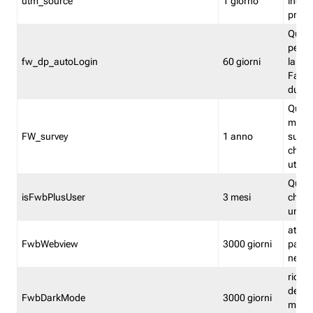
utm_source
1 giorno
indica
proven
Quest
perme
fw_dp_autoLogin
60 giorni
la log
Fastwe
durat
Quest
manti
FW_survey
1 anno
surve
chiuse
utenti
Quest
isFwbPlusUser
3 mesi
che l'
una l
attiva 
FwbWebview
3000 giorni
pagina
nell'
ricor
dell'u
FwbDarkMode
3000 giorni
mode 