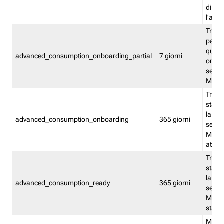
direct
l'attr
Tracc
parzia
quest
advanced_consumption_onboarding_partial
7 giorni
onbord
serviz
Moni
Tracci
stata 
la not
advanced_consumption_onboarding
365 giorni
serviz
Monit
attiva
Tracci
stata 
la not
advanced_consumption_ready
365 giorni
serviz
Monit
stato 
Memor