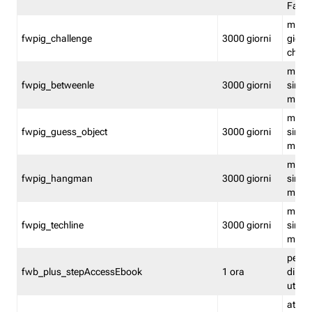
Fastw
mantie
fwpig_challenge
3000 giorni
giochi
chall
mantie
fwpig_betweenle
3000 giorni
singol
modal
mantie
fwpig_guess_object
3000 giorni
singol
modal
mantie
fwpig_hangman
3000 giorni
singol
modal
mantie
fwpig_techline
3000 giorni
singol
modal
perme
fwb_plus_stepAccessEbook
1 ora
di un 
utenti
attiva 