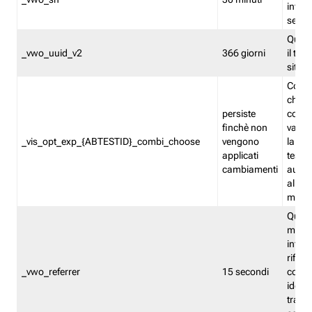
inform
sessi
Quest
_vwo_uuid_v2
366 giorni
il tra
sito 
Cooki
che m
persiste
combi
finchè non
varian
_vis_opt_exp_{ABTESTID}_combi_choose
vengono
la co
applicati
test. 
cambiamenti
autom
all'ap
modif
Quest
memor
infor
riferi
_vwo_referrer
15 secondi
conse
identi
traffi