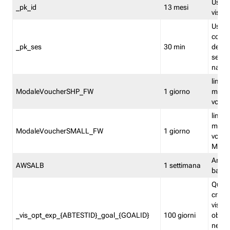
Usato 
_pk_id
13 mesi
visitat
Usato 
comp
_pk_ses
30 min
dell’u
sessi
navig
limita
ModaleVoucherSHP_FW
1 giorno
multi
vouche
limita
multi
ModaleVoucherSMALL_FW
1 giorno
vouch
Medie
Amaz
AWSALB
1 settimana
balan
Quest
creat
visit
_vis_opt_exp_{ABTESTID}_goal_{GOALID}
100 giorni
obiett
nel co