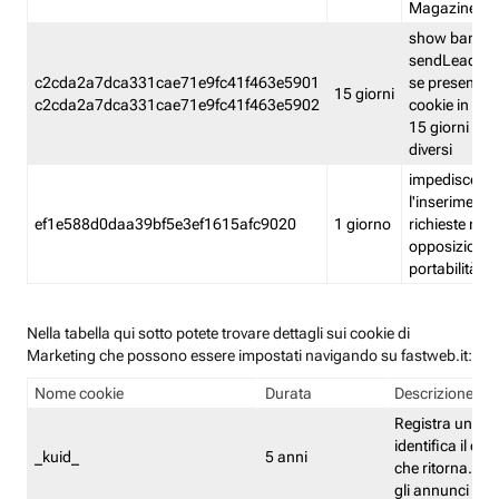
Magazine
show banner
sendLead A
c2cda2a7dca331cae71e9fc41f463e5901
se presenti e
15 giorni
c2cda2a7dca331cae71e9fc41f463e5902
cookie in un 
15 giorni e in
diversi
impedisce
l'inserimento 
ef1e588d0daa39bf5e3ef1615afc9020
1 giorno
richieste mult
opposizione
portabilità g
Nella tabella qui sotto potete trovare dettagli sui cookie di
Marketing che possono essere impostati navigando su fastweb.it:
Nome cookie
Durata
Descrizione
Registra un ID 
identifica il dis
_kuid_
5 anni
che ritorna. L'I
gli annunci mira