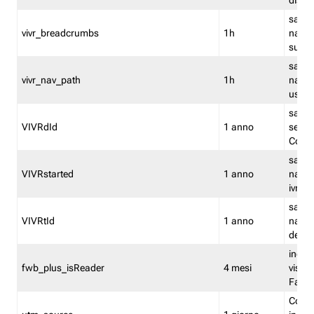
dismi
salva
vivr_breadcrumbs
1h
navig
su vis
salva 
vivr_nav_path
1h
navig
usato
salva 
VIVRdId
1 anno
sessio
Conv
salva 
VIVRstarted
1 anno
navig
ivr ini
salva 
VIVRtId
1 anno
naviga
del cl
indica
fwb_plus_isReader
4 mesi
visual
Fastw
Cooki