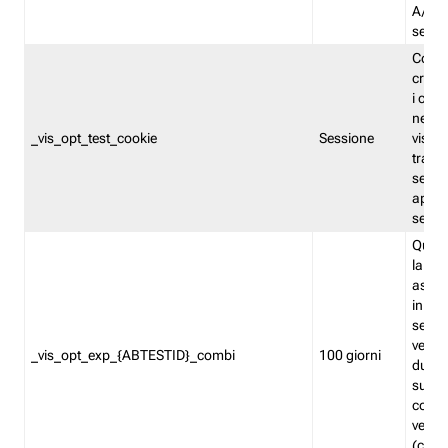
A/B. I
sempr
Cooki
creato
i cook
nel b
_vis_opt_test_cookie
Sessione
visita
tracc
sessi
aperte
sempr
Quest
la var
assegn
in mo
sempr
versi
_vis_opt_exp_{ABTESTID}_combi
100 giorni
durant
succes
corri
versio
(contr