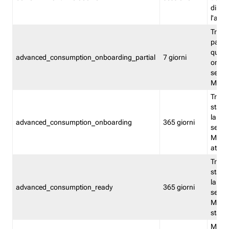
direct
l'attr
Tracc
parzia
quest
advanced_consumption_onboarding_partial
7 giorni
onbord
serviz
Moni
Tracci
stata 
la not
advanced_consumption_onboarding
365 giorni
serviz
Monit
attiva
Tracci
stata 
la not
advanced_consumption_ready
365 giorni
serviz
Monit
stato 
Memor