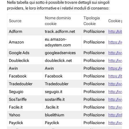
Nella tabella qui sotto è possibile trovare dettagli sui singoli
providers, le loro informative e i relativi moduli di consenso:
Nome dominio
Tipologia
Source
Cookie poli
cookie
Cookie
Adform
track.adform.net
Profilazione
http://site.
eu.amazon-
Amazon
Profilazione
https://www
adsystem.com
Google Ads
googleadservices
Profilazione
http://www.
Doubleclick
doubleclick.net
Profilazione
http://www.
Awin
Awin
Profilazione
https://www
Facebook
Facebook
Profilazione
https://it-
Tradedoubler
Tradedoubler
Profilazione
http://www.
Segugio
segugio.it
Profilazione
http://www.
SosTariffe
sostariffe.it
Profilazione
http://www.s
Facile.it
.facile.it
Profilazione
http://www.f
Yahoo
bluelithium
Profilazione
http://info.
Payclick
Payclick
Profilazione
http://www.p