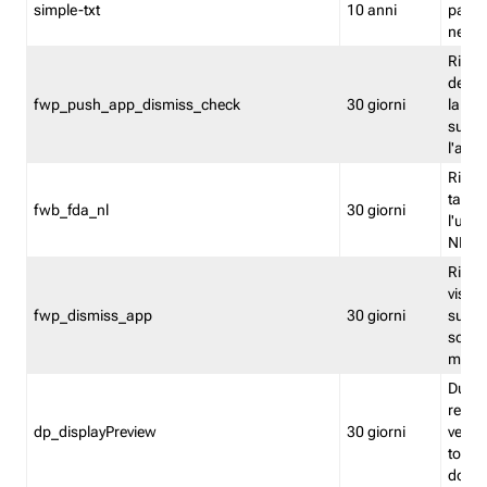
simple-txt
10 anni
pagina
nell'
Ricord
dell'u
fwp_push_app_dismiss_check
30 giorni
la po
sugge
l'audi
Riport
tacci
fwb_fda_nl
30 giorni
l'uten
NL
Ricor
visto 
fwp_dismiss_app
30 giorni
sugge
scari
mobil
Durant
regis
dp_displayPreview
30 giorni
verica
torna
dopo v