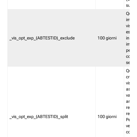
succes
Quest
impos
visita
esclu
_vis_opt_exp_{ABTESTID}_exclude
100 giorni
in bas
impos
percen
coinvo
sempr
Quest
creat
visita
asseg
varia
ancor
reind
relati
_vis_opt_exp_{ABTESTID}_split
100 giorni
Perme
verifi
corri