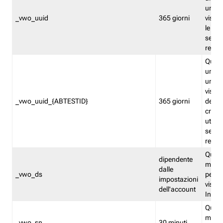
univo
_vwo_uuid
365 giorni
visita
le fun
segme
repor
Quest
un ide
univo
visita
_vwo_uuid_{ABTESTID}
365 giorni
del t
cross
utiliz
segme
repor
Quest
dipendente
memor
dalle
_vwo_ds
persis
impostazioni
visit
dell'account
Insig
Quest
memo
_vwo_sn
30 minuti