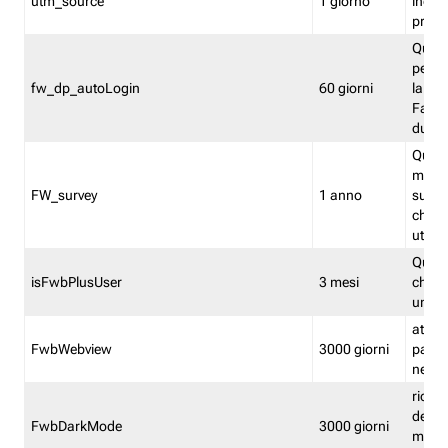
utm_source
1 giorno
indica
proven
Quest
perme
fw_dp_autoLogin
60 giorni
la log
Fastwe
durat
Quest
manti
FW_survey
1 anno
surve
chiuse
utenti
Quest
isFwbPlusUser
3 mesi
che l'
una l
attiva 
FwbWebview
3000 giorni
pagina
nell'
ricor
dell'u
FwbDarkMode
3000 giorni
mode 