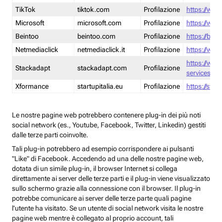
TikTok
tiktok.com
Profilazione
https://www
Microsoft
microsoft.com
Profilazione
https://www
Beintoo
beintoo.com
Profilazione
https://bei
Netmediaclick
netmediaclick.it
Profilazione
https://www
https://ww
Stackadapt
stackadapt.com
Profilazione
services-pri
Xformance
startupitalia.eu
Profilazione
https://start
Le nostre pagine web potrebbero contenere plug-in dei più noti
social network (es., Youtube, Facebook, Twitter, Linkedin) gestiti
dalle terze parti coinvolte.
Tali plug-in potrebbero ad esempio corrispondere ai pulsanti
"Like" di Facebook. Accedendo ad una delle nostre pagine web,
dotata di un simile plug-in, il browser Internet si collega
direttamente ai server delle terze parti e il plug-in viene visualizzato
sullo schermo grazie alla connessione con il browser. Il plug-in
potrebbe comunicare ai server delle terze parte quali pagine
l'utente ha visitato. Se un utente di social network visita le nostre
pagine web mentre è collegato al proprio account, tali