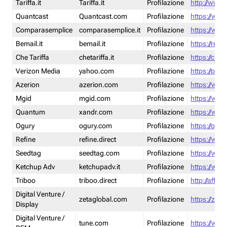
Tariffa.it
Tariffa.it
Profilazione
http://www.t
Quantcast
Quantcast.com
Profilazione
https://www
Comparasemplice
comparasemplice.it
Profilazione
https://www
Bemail.it
bemail.it
Profilazione
https://reta
Che Tariffa
chetariffa.it
Profilazione
https://chet
Verizon Media
yahoo.com
Profilazione
https://pol
Azerion
azerion.com
Profilazione
https://www
Mgid
mgid.com
Profilazione
https://www
Quantum
xandr.com
Profilazione
https://www
Ogury
ogury.com
Profilazione
https://ogur
Refine
refine.direct
Profilazione
https://www.
Seedtag
seedtag.com
Profilazione
https://www
Ketchup Adv
ketchupadv.it
Profilazione
https://www
Triboo
triboo.direct
Profilazione
http://affili
Digital Venture /
zetaglobal.com
Profilazione
https://zeta
Display
Digital Venture /
tune.com
Profilazione
https://www