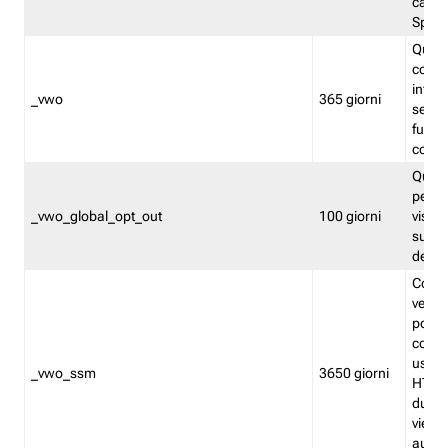
caso 
Split
Quest
conten
infor
_vwo
365 giorni
servi
futuro,
cooki
Quest
persi
_vwo_global_opt_out
100 giorni
visita
su tut
deter
Cookie
verif
possa
cookie
usano 
_vwo_ssm
3650 giorni
HTTP.
durat
viene 
autom