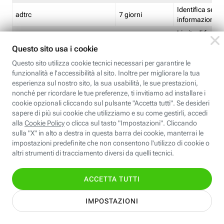
Identifica se so
adtrc
7 giorni
informazioni s
Limite di freq
CFFC<TagID>
7 giorni
composto
Identifica se c'
ricontrollare l'
CM
1 giorno
corrispondenti 
(impostata da 
Identifica se c'
ricontrollare l'
CM14
14 giorni
corrispondenti 
(impostata da 
Identifica l'app
CT<TrackingSetupID>
1 ora
clic per i pixel d
pagine dell'ins
Identifica la quo
EBFC<BannerID>
7 giorni
banner espandi
Identifica la qu
EBFCD<BannerID>
7 giorni
per il banner e