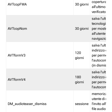
copertura fw
AVTcopFWA
30 giorni
all'ultimo ind
verificato
salva l'ultima
tecnologia ve
AVTcopNom
30 giorni
per mostrarl
all'utente dur
navigazione
salva l'ultimo
indirizzo di 
120
AVTformV3
per permette
giorni
l'autocompl
(in dismissio
salva l'ultimo
180
indirizzo di 
AVTformV4
giorni
per permette
l'autocompl
memorizza la
utente di non
DM_audioteaser_dismiss
sessione
l'invito all'as
file audio del 