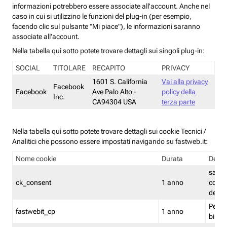
informazioni potrebbero essere associate all'account. Anche nel
caso in cui si utilizzino le funzioni del plug-in (per esempio,
facendo clic sul pulsante "Mi piace"), le informazioni saranno
associate all'account.
Nella tabella qui sotto potete trovare dettagli sui singoli plug-in:
SOCIAL
TITOLARE
RECAPITO
PRIVACY
1601 S. California
Vai alla privacy
Facebook
Facebook
Ave Palo Alto -
policy della
Inc.
CA94304 USA
terza parte
Nella tabella qui sotto potete trovare dettagli sui cookie Tecnici /
Analitici che possono essere impostati navigando su fastweb.it:
Nome cookie
Durata
Descr
salva i
ck_consent
1 anno
conse
dei c
Persi
fastwebit_cp
1 anno
bilanc