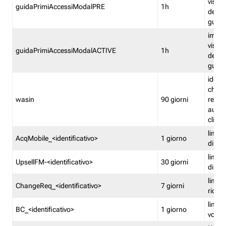
visual
guidaPrimiAccessiModalPRE
1h
della
guida 
imped
visual
guidaPrimiAccessiModalACTIVE
1h
della
guida 
identi
che si
wasin
90 giorni
rete f
autent
clienti
limita
AcqMobile_<identificativo>
1 giorno
di ac
limita
UpsellFM-<identificativo>
30 giorni
di ups
limita
ChangeReq_<identificativo>
7 giorni
ricon
limita
BC_<identificativo>
1 giorno
vouch