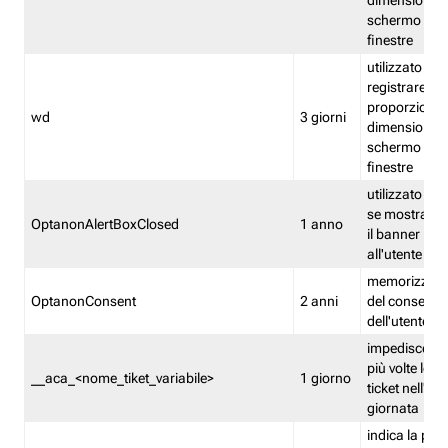
dimensioni de
schermo e de
finestre
utilizzato per
registrare le
proporzioni e
wd
3 giorni
dimensioni de
schermo e de
finestre
utilizzato pe
se mostrare
OptanonAlertBoxClosed
1 anno
il banner pri
all'utente
memorizza lo
OptanonConsent
2 anni
del consenso
dell'utente
impedisce di 
più volte lo s
__aca_<nome_tiket_variabile>
1 giorno
ticket nell'ar
giornata
indica la pre