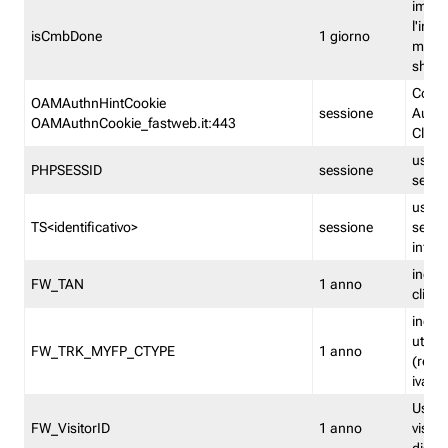
imped
l'inse
isCmbDone
1 giorno
multi
shp
Cooki
OAMAuthnHintCookie
sessione
Auten
OAMAuthnCookie_fastweb.it:443
Clien
usata
PHPSESSID
sessione
sessi
usata
TS<identificativo>
sessione
sessi
inform
indica
FW_TAN
1 anno
clien
indica
utent
FW_TRK_MYFP_CTYPE
1 anno
(resid
iva/i
Usato 
FW_VisitorID
1 anno
visitat