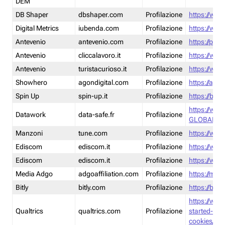
DEM
DB Shaper
dbshaper.com
Profilazione
https://www
Digital Metrics
iubenda.com
Profilazione
https://www
Antevenio
antevenio.com
Profilazione
https://pmp.
Antevenio
cliccalavoro.it
Profilazione
https://www
Antevenio
turistacurioso.it
Profilazione
https://www.
Showhero
agondigital.com
Profilazione
https://agon
Spin Up
spin-up.it
Profilazione
https://blog
https://ww
Datawork
data-safe.fr
Profilazione
GLOBAL-LT
Manzoni
tune.com
Profilazione
https://www
Ediscom
ediscom.it
Profilazione
https://www
Ediscom
ediscom.it
Profilazione
https://www
Media Adgo
adgoaffiliation.com
Profilazione
https://med
Bitly
bitly.com
Profilazione
https://bitl
https://www
Qualtrics
qualtrics.com
Profilazione
started-wi
cookies/