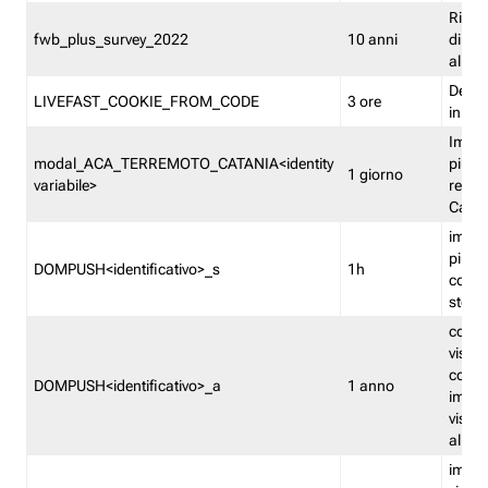
Ricor
fwb_plus_survey_2022
10 anni
di su
all'ut
Dedupl
LIVEFAST_COOKIE_FROM_CODE
3 ore
in Fa
Imped
modal_ACA_TERREMOTO_CATANIA<identity
più vo
1 giorno
variabile>
relati
Catan
imped
più p
DOMPUSH<identificativo>_s
1h
comme
stess
conta
visua
comme
DOMPUSH<identificativo>_a
1 anno
imped
visua
all'in
imped