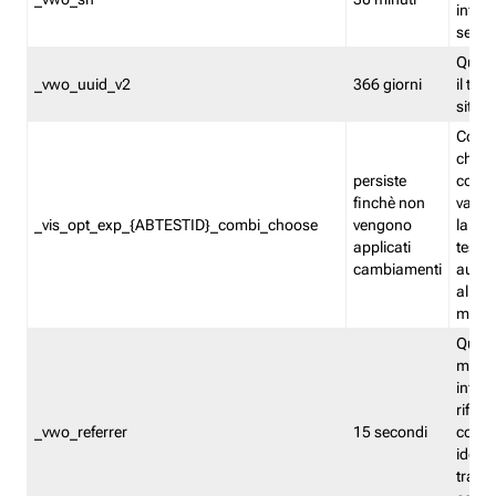
inform
sessi
Quest
_vwo_uuid_v2
366 giorni
il tra
sito 
Cooki
che m
persiste
combi
finchè non
varian
_vis_opt_exp_{ABTESTID}_combi_choose
vengono
la co
applicati
test. 
cambiamenti
autom
all'ap
modif
Quest
memor
infor
riferi
_vwo_referrer
15 secondi
conse
identi
traffi