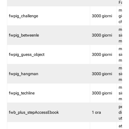
Fastw
mantie
fwpig_challenge
3000 giorni
giochi
chall
mantie
fwpig_betweenle
3000 giorni
singol
modal
mantie
fwpig_guess_object
3000 giorni
singol
modal
mantie
fwpig_hangman
3000 giorni
singol
modal
mantie
fwpig_techline
3000 giorni
singol
modal
perme
fwb_plus_stepAccessEbook
1 ora
di un 
utenti
attiva 