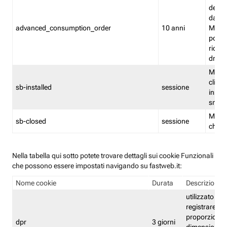
delle 
dash
advanced_consumption_order
10 anni
Monit
posso
riord
drag
Memor
clicca
sb-installed
sessione
instal
smar
Memor
sb-closed
sessione
chius
Nella tabella qui sotto potete trovare dettagli sui cookie Funzionali
che possono essere impostati navigando su fastweb.it:
Nome cookie
Durata
Descrizione
utilizzato per
registrare le
proporzioni e
dpr
3 giorni