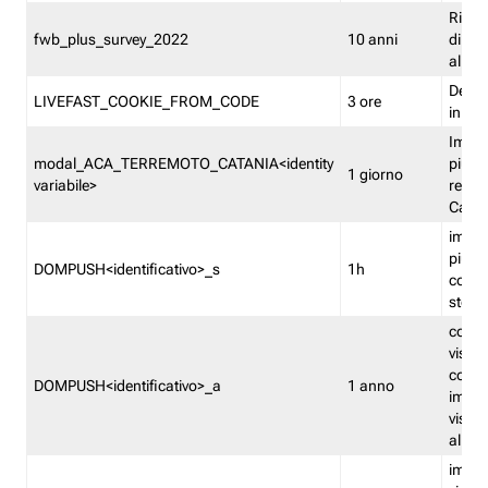
Ricor
fwb_plus_survey_2022
10 anni
di su
all'ut
Dedupl
LIVEFAST_COOKIE_FROM_CODE
3 ore
in Fa
Imped
modal_ACA_TERREMOTO_CATANIA<identity
più vo
1 giorno
variabile>
relati
Catan
imped
più p
DOMPUSH<identificativo>_s
1h
comme
stess
conta
visua
comme
DOMPUSH<identificativo>_a
1 anno
imped
visua
all'in
imped