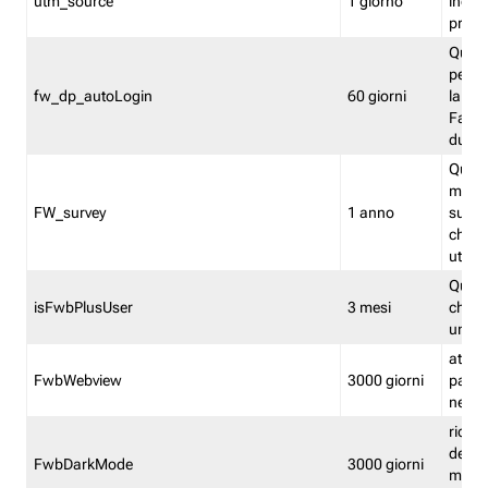
utm_source
1 giorno
indica
proven
Quest
perme
fw_dp_autoLogin
60 giorni
la log
Fastwe
durat
Quest
manti
FW_survey
1 anno
surve
chiuse
utenti
Quest
isFwbPlusUser
3 mesi
che l'
una l
attiva 
FwbWebview
3000 giorni
pagina
nell'
ricor
dell'u
FwbDarkMode
3000 giorni
mode 