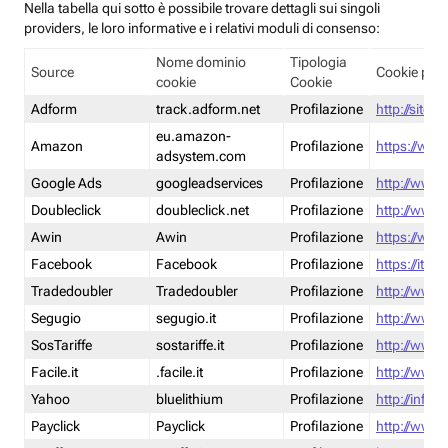
Nella tabella qui sotto è possibile trovare dettagli sui singoli
providers, le loro informative e i relativi moduli di consenso:
Nome dominio
Tipologia
Source
Cookie poli
cookie
Cookie
Adform
track.adform.net
Profilazione
http://site.
eu.amazon-
Amazon
Profilazione
https://www
adsystem.com
Google Ads
googleadservices
Profilazione
http://www.
Doubleclick
doubleclick.net
Profilazione
http://www.
Awin
Awin
Profilazione
https://www
Facebook
Facebook
Profilazione
https://it-
Tradedoubler
Tradedoubler
Profilazione
http://www.
Segugio
segugio.it
Profilazione
http://www.
SosTariffe
sostariffe.it
Profilazione
http://www.s
Facile.it
.facile.it
Profilazione
http://www.f
Yahoo
bluelithium
Profilazione
http://info.
Payclick
Payclick
Profilazione
http://www.p