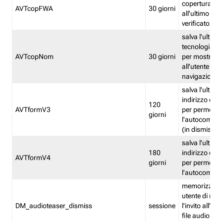
copertura fw
AVTcopFWA
30 giorni
all'ultimo ind
verificato
salva l'ultima
tecnologia ve
AVTcopNom
30 giorni
per mostrarl
all'utente dur
navigazione
salva l'ultimo
indirizzo di 
120
AVTformV3
per permette
giorni
l'autocompl
(in dismissio
salva l'ultimo
180
indirizzo di 
AVTformV4
giorni
per permette
l'autocompl
memorizza la
utente di non
DM_audioteaser_dismiss
sessione
l'invito all'as
file audio del 