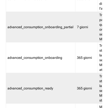
direct
l'attr
Tracc
parzia
quest
advanced_consumption_onboarding_partial
7 giorni
onbord
serviz
Moni
Tracci
stata 
la not
advanced_consumption_onboarding
365 giorni
serviz
Monit
attiva
Tracci
stata 
la not
advanced_consumption_ready
365 giorni
serviz
Monit
stato 
Memor