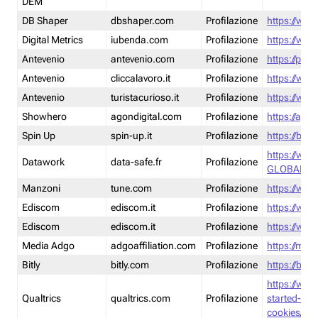
DEM
DB Shaper
dbshaper.com
Profilazione
https://www
Digital Metrics
iubenda.com
Profilazione
https://www
Antevenio
antevenio.com
Profilazione
https://pmp.
Antevenio
cliccalavoro.it
Profilazione
https://www
Antevenio
turistacurioso.it
Profilazione
https://www.
Showhero
agondigital.com
Profilazione
https://agon
Spin Up
spin-up.it
Profilazione
https://blog
https://ww
Datawork
data-safe.fr
Profilazione
GLOBAL-LT
Manzoni
tune.com
Profilazione
https://www
Ediscom
ediscom.it
Profilazione
https://www
Ediscom
ediscom.it
Profilazione
https://www
Media Adgo
adgoaffiliation.com
Profilazione
https://med
Bitly
bitly.com
Profilazione
https://bitl
https://www
Qualtrics
qualtrics.com
Profilazione
started-wi
cookies/