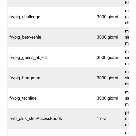
Fastw
mantie
fwpig_challenge
3000 giorni
giochi
chall
mantie
fwpig_betweenle
3000 giorni
singol
modal
mantie
fwpig_guess_object
3000 giorni
singol
modal
mantie
fwpig_hangman
3000 giorni
singol
modal
mantie
fwpig_techline
3000 giorni
singol
modal
perme
fwb_plus_stepAccessEbook
1 ora
di un 
utenti
attiva 