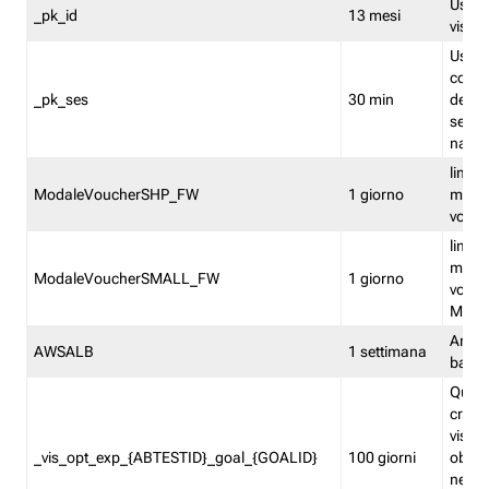
Usato 
_pk_id
13 mesi
visitat
Usato 
comp
_pk_ses
30 min
dell’u
sessi
navig
limita
ModaleVoucherSHP_FW
1 giorno
multi
vouche
limita
multi
ModaleVoucherSMALL_FW
1 giorno
vouch
Medie
Amaz
AWSALB
1 settimana
balan
Quest
creat
visit
_vis_opt_exp_{ABTESTID}_goal_{GOALID}
100 giorni
obiett
nel co