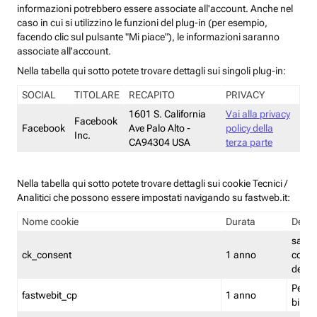
informazioni potrebbero essere associate all'account. Anche nel
caso in cui si utilizzino le funzioni del plug-in (per esempio,
facendo clic sul pulsante "Mi piace"), le informazioni saranno
associate all'account.
Nella tabella qui sotto potete trovare dettagli sui singoli plug-in:
SOCIAL
TITOLARE
RECAPITO
PRIVACY
1601 S. California
Vai alla privacy
Facebook
Facebook
Ave Palo Alto -
policy della
Inc.
CA94304 USA
terza parte
Nella tabella qui sotto potete trovare dettagli sui cookie Tecnici /
Analitici che possono essere impostati navigando su fastweb.it:
Nome cookie
Durata
Descr
salva i
ck_consent
1 anno
conse
dei c
Persi
fastwebit_cp
1 anno
bilanc