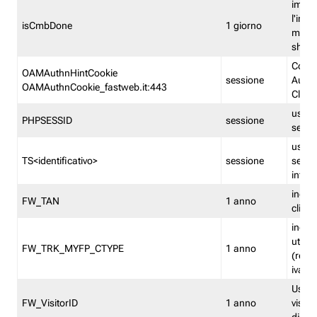
imped
l'inse
isCmbDone
1 giorno
multi
shp
Cooki
OAMAuthnHintCookie
sessione
Auten
OAMAuthnCookie_fastweb.it:443
Clien
usata
PHPSESSID
sessione
sessi
usata
TS<identificativo>
sessione
sessi
inform
indica
FW_TAN
1 anno
clien
indica
utent
FW_TRK_MYFP_CTYPE
1 anno
(resid
iva/i
Usato 
FW_VisitorID
1 anno
visitat