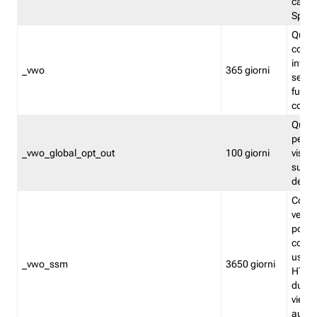
caso 
Split
Quest
conten
infor
_vwo
365 giorni
servi
futuro,
cooki
Quest
persi
_vwo_global_opt_out
100 giorni
visita
su tut
deter
Cookie
verif
possa
cookie
usano 
_vwo_ssm
3650 giorni
HTTP.
durat
viene 
autom