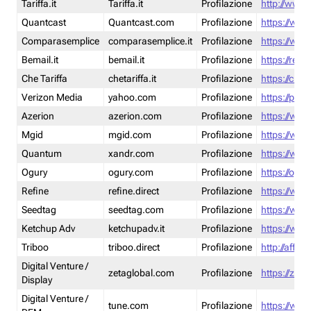
Tariffa.it
Tariffa.it
Profilazione
http://www.t
Quantcast
Quantcast.com
Profilazione
https://www
Comparasemplice
comparasemplice.it
Profilazione
https://www
Bemail.it
bemail.it
Profilazione
https://reta
Che Tariffa
chetariffa.it
Profilazione
https://chet
Verizon Media
yahoo.com
Profilazione
https://pol
Azerion
azerion.com
Profilazione
https://www
Mgid
mgid.com
Profilazione
https://www
Quantum
xandr.com
Profilazione
https://www
Ogury
ogury.com
Profilazione
https://ogur
Refine
refine.direct
Profilazione
https://www.
Seedtag
seedtag.com
Profilazione
https://www
Ketchup Adv
ketchupadv.it
Profilazione
https://www
Triboo
triboo.direct
Profilazione
http://affili
Digital Venture /
zetaglobal.com
Profilazione
https://zeta
Display
Digital Venture /
tune.com
Profilazione
https://www