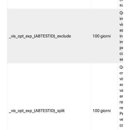
succes
Quest
impos
visita
esclu
_vis_opt_exp_{ABTESTID}_exclude
100 giorni
in bas
impos
percen
coinvo
sempr
Quest
creat
visita
asseg
varia
ancor
reind
relati
_vis_opt_exp_{ABTESTID}_split
100 giorni
Perme
verifi
corri