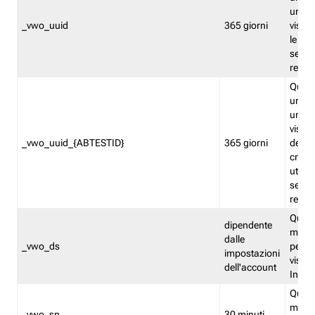
univo
_vwo_uuid
365 giorni
visita
le fun
segme
repor
Quest
un ide
univo
visita
_vwo_uuid_{ABTESTID}
365 giorni
del t
cross
utiliz
segme
repor
Quest
dipendente
memor
dalle
_vwo_ds
persis
impostazioni
visit
dell'account
Insig
Quest
memo
_vwo_sn
30 minuti