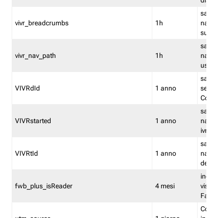
dismi
salva
vivr_breadcrumbs
1h
navig
su vis
salva 
vivr_nav_path
1h
navig
usato
salva 
VIVRdId
1 anno
sessio
Conv
salva 
VIVRstarted
1 anno
navig
ivr ini
salva 
VIVRtId
1 anno
naviga
del cl
indica
fwb_plus_isReader
4 mesi
visual
Fastw
Cooki