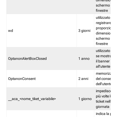
dimensioni de
schermo e de
finestre
utilizzato per
registrare le
proporzioni e
wd
3 giorni
dimensioni de
schermo e de
finestre
utilizzato pe
se mostrare
OptanonAlertBoxClosed
1 anno
il banner pri
all'utente
memorizza lo
OptanonConsent
2 anni
del consenso
dell'utente
impedisce di 
più volte lo s
__aca_<nome_tiket_variabile>
1 giorno
ticket nell'ar
giornata
indica la pre