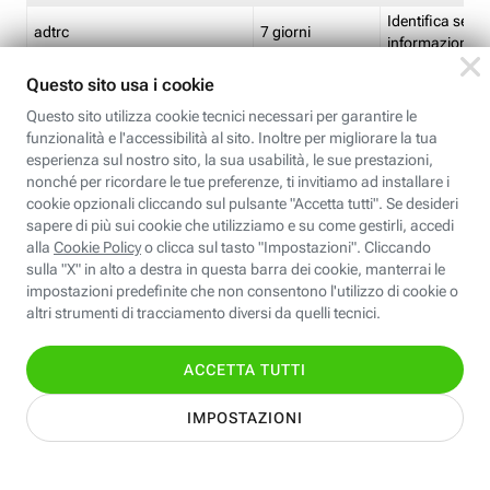
Identifica se so
adtrc
7 giorni
informazioni s
Limite di freq
CFFC<TagID>
7 giorni
composto
Identifica se c'
ricontrollare l'
CM
1 giorno
corrispondenti 
(impostata da 
Identifica se c'
ricontrollare l'
CM14
14 giorni
corrispondenti 
(impostata da 
Identifica l'app
CT<TrackingSetupID>
1 ora
clic per i pixel d
pagine dell'ins
Identifica la quo
EBFC<BannerID>
7 giorni
banner espandi
Identifica la qu
EBFCD<BannerID>
7 giorni
per il banner e