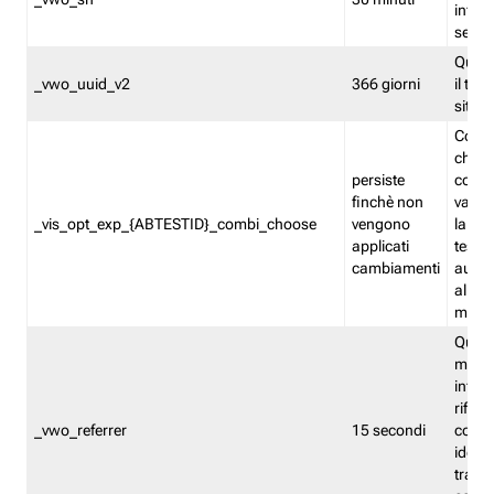
inform
sessi
Quest
_vwo_uuid_v2
366 giorni
il tra
sito 
Cooki
che m
persiste
combi
finchè non
varian
_vis_opt_exp_{ABTESTID}_combi_choose
vengono
la co
applicati
test. 
cambiamenti
autom
all'ap
modif
Quest
memor
infor
riferi
_vwo_referrer
15 secondi
conse
identi
traffi