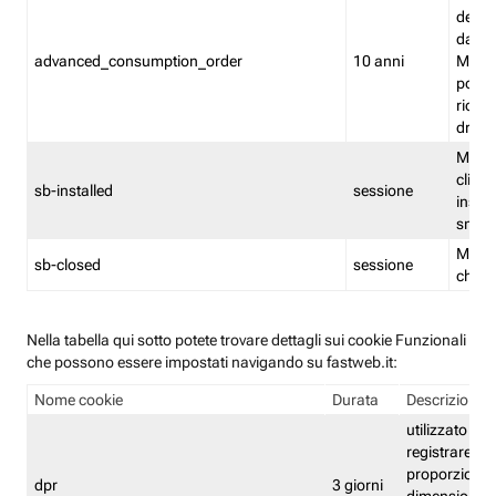
delle 
dash
advanced_consumption_order
10 anni
Monit
posso
riord
drag
Memor
clicca
sb-installed
sessione
instal
smar
Memor
sb-closed
sessione
chius
Nella tabella qui sotto potete trovare dettagli sui cookie Funzionali
che possono essere impostati navigando su fastweb.it:
Nome cookie
Durata
Descrizione
utilizzato per
registrare le
proporzioni e
dpr
3 giorni