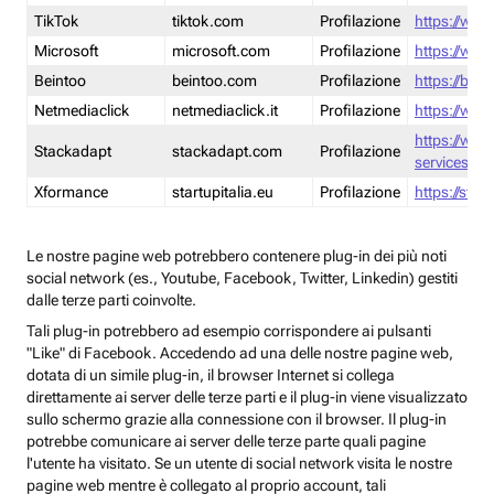
TikTok
tiktok.com
Profilazione
https://www
Microsoft
microsoft.com
Profilazione
https://www
Beintoo
beintoo.com
Profilazione
https://bei
Netmediaclick
netmediaclick.it
Profilazione
https://www
https://ww
Stackadapt
stackadapt.com
Profilazione
services-pri
Xformance
startupitalia.eu
Profilazione
https://start
Le nostre pagine web potrebbero contenere plug-in dei più noti
social network (es., Youtube, Facebook, Twitter, Linkedin) gestiti
dalle terze parti coinvolte.
Tali plug-in potrebbero ad esempio corrispondere ai pulsanti
"Like" di Facebook. Accedendo ad una delle nostre pagine web,
dotata di un simile plug-in, il browser Internet si collega
direttamente ai server delle terze parti e il plug-in viene visualizzato
sullo schermo grazie alla connessione con il browser. Il plug-in
potrebbe comunicare ai server delle terze parte quali pagine
l'utente ha visitato. Se un utente di social network visita le nostre
pagine web mentre è collegato al proprio account, tali