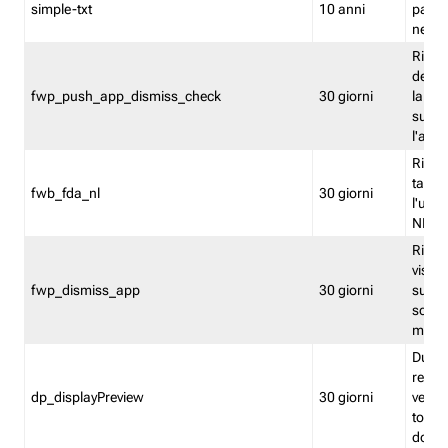
simple-txt
10 anni
pagina
nell'
Ricord
dell'u
fwp_push_app_dismiss_check
30 giorni
la po
sugge
l'audi
Riport
tacci
fwb_fda_nl
30 giorni
l'uten
NL
Ricor
visto 
fwp_dismiss_app
30 giorni
sugge
scari
mobil
Durant
regis
dp_displayPreview
30 giorni
verica
torna
dopo v