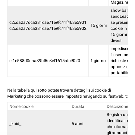
Magazine
show banner
sendLead A
c2cda2a7dca331cae71e9fc41f463e5901
se presenti e
15 giorni
c2cda2a7dca331cae71e9fc41f463e5902
cookie in un 
15 giorni e in
diversi
impedisce
l'inserimento 
ef1e588d0daa39bf5e3ef1615afc9020
1 giorno
richieste mult
opposizione
portabilità g
Nella tabella qui sotto potete trovare dettagli sui cookie di
Marketing che possono essere impostati navigando su fastweb.it:
Nome cookie
Durata
Descrizione
Registra un ID 
identifica il dis
_kuid_
5 anni
che ritorna. L'I
gli annunci mira