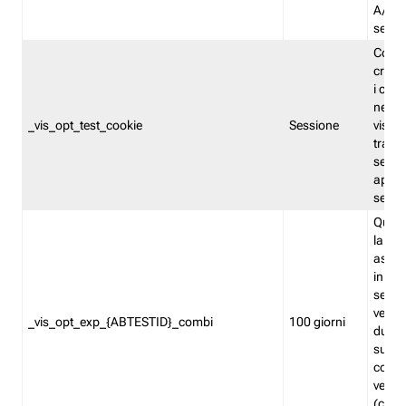
A/B. I
sempr
Cooki
creato
i cook
nel b
_vis_opt_test_cookie
Sessione
visita
tracc
sessi
aperte
sempr
Quest
la var
assegn
in mo
sempr
versi
_vis_opt_exp_{ABTESTID}_combi
100 giorni
durant
succes
corri
versio
(contr