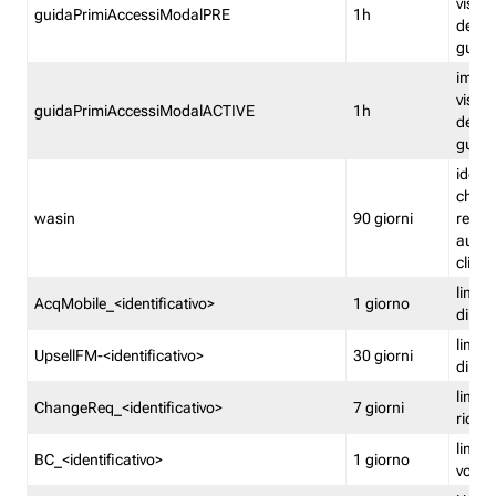
visual
guidaPrimiAccessiModalPRE
1h
della
guida 
imped
visual
guidaPrimiAccessiModalACTIVE
1h
della
guida 
identi
che si
wasin
90 giorni
rete f
autent
clienti
limita
AcqMobile_<identificativo>
1 giorno
di ac
limita
UpsellFM-<identificativo>
30 giorni
di ups
limita
ChangeReq_<identificativo>
7 giorni
ricon
limita
BC_<identificativo>
1 giorno
vouch