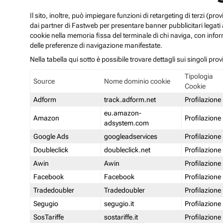
Il sito, inoltre, può impiegare funzioni di retargeting di terzi (p
dai partner di Fastweb per presentare banner pubblicitari legati al
cookie nella memoria fissa del terminale di chi naviga, con infor
delle preferenze di navigazione manifestate.
Nella tabella qui sotto è possibile trovare dettagli sui singoli prov
Tipologia
Source
Nome dominio cookie
Cookie
Adform
track.adform.net
Profilazione
eu.amazon-
Amazon
Profilazione
adsystem.com
Google Ads
googleadservices
Profilazione
Doubleclick
doubleclick.net
Profilazione
Awin
Awin
Profilazione
Facebook
Facebook
Profilazione
Tradedoubler
Tradedoubler
Profilazione
Segugio
segugio.it
Profilazione
SosTariffe
sostariffe.it
Profilazione