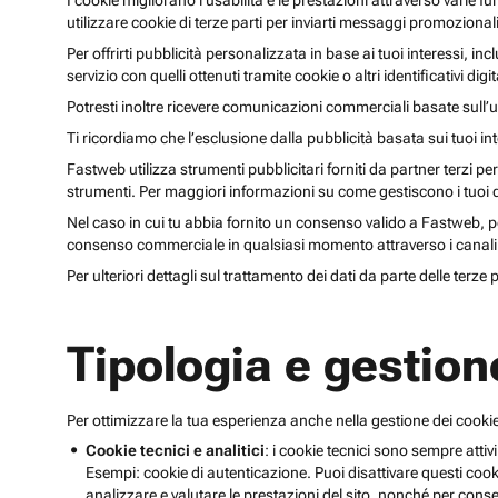
I cookie migliorano l’usabilità e le prestazioni attraverso varie f
utilizzare cookie di terze parti per inviarti messaggi promoziona
Per offrirti pubblicità personalizzata in base ai tuoi interessi, inc
servizio con quelli ottenuti tramite cookie o altri identificativi di
Potresti inoltre ricevere comunicazioni commerciali basate sull’us
Ti ricordiamo che l’esclusione dalla pubblicità basata sui tuoi in
Fastweb utilizza strumenti pubblicitari forniti da partner terzi pe
strumenti. Per maggiori informazioni su come gestiscono i tuoi dat
Nel caso in cui tu abbia fornito un consenso valido a Fastweb, potr
consenso commerciale in qualsiasi momento attraverso i canali 
Per ulteriori dettagli sul trattamento dei dati da parte delle terze
Tipologia e gestion
Per ottimizzare la tua esperienza anche nella gestione dei cookie
Cookie tecnici e analitici
: i cookie tecnici sono sempre attivi
Esempi: cookie di autenticazione. Puoi disattivare questi coo
analizzare e valutare le prestazioni del sito, nonché per conse