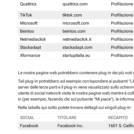
Qualtrics
qualtrics.com
Profilazione
TikTok
tiktok.com
Profilazione
Microsoft
microsoft.com
Profilazione
Beintoo
beintoo.com
Profilazione
Netmediaclick
netmediaclick.it
Profilazione
Stackadapt
stackadapt.com
Profilazione
Xformance
startupitalia.eu
Profilazione
Le nostre pagine web potrebbero contenere plug-in dei più noti so
Tali plug-in potrebbero ad esempio corrispondere ai pulsanti "Li
server delle terze parti e il plug-in viene visualizzato sullo sche
utente di social network visita le nostre pagine web mentre è coll
in (per esempio, facendo clic sul pulsante "Mi piace"), le inform
Nella tabella qui sotto potete trovare dettagli sui singoli plug-in:
SOCIAL
TITOLARE
RECAPITO
Facebook
Facebook Inc.
1601 S. Calif