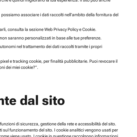
cerche e quindi migliorano la tua esperienza. Il sito può anche
li, possiamo associare i dati raccolti nell’ambito della fornitura del
arli, consulta la sezione Web Privacy Policy e Cookie.
a non saranno personalizzati in base alle tue preferenze.
utonomi nel trattamento dei dati raccolti tramite i propri
xel e tracking cookie, per finalità pubblicitarie. Puoi revocare il
ni dei miei cookie?”.
te dal sito
funzioni di sicurezza, gestione della rete e accessibilità del sito.
 sul funzionamento del sito. I cookie analitici vengono usati per
su come viene usato. I cookie in questione raccolgono informazioni