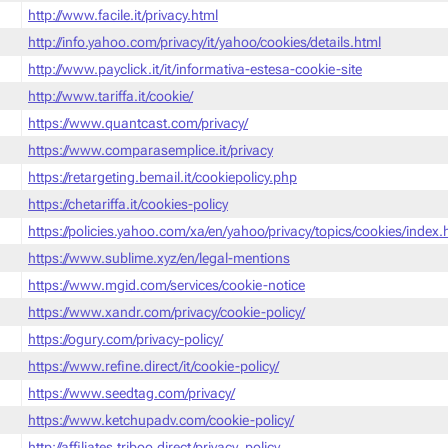
http://www.facile.it/privacy.html
http://info.yahoo.com/privacy/it/yahoo/cookies/details.html
http://www.payclick.it/it/informativa-estesa-cookie-site
http://www.tariffa.it/cookie/
https://www.quantcast.com/privacy/
https://www.comparasemplice.it/privacy
https://retargeting.bemail.it/cookiepolicy.php
https://chetariffa.it/cookies-policy
https://policies.yahoo.com/xa/en/yahoo/privacy/topics/cookies/index
https://www.sublime.xyz/en/legal-mentions
https://www.mgid.com/services/cookie-notice
https://www.xandr.com/privacy/cookie-policy/
https://ogury.com/privacy-policy/
https://www.refine.direct/it/cookie-policy/
https://www.seedtag.com/privacy/
https://www.ketchupadv.com/cookie-policy/
http://affiliates.triboo.direct/privacy_policy