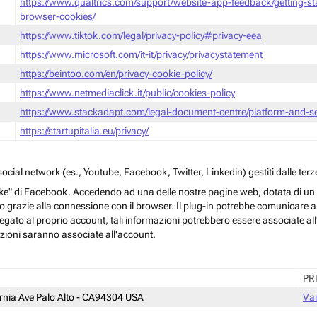
https://www.qualtrics.com/support/website-app-feedback/getting-s
browser-cookies/
https://www.tiktok.com/legal/privacy-policy#privacy-eea
https://www.microsoft.com/it-it/privacy/privacystatement
https://beintoo.com/en/privacy-cookie-policy/
https://www.netmediaclick.it/public/cookies-policy
https://www.stackadapt.com/legal-document-centre/platform-and-ser
https://startupitalia.eu/privacy/
cial network (es., Youtube, Facebook, Twitter, Linkedin) gestiti dalle terze
ke" di Facebook. Accedendo ad una delle nostre pagine web, dotata di un sim
rmo grazie alla connessione con il browser. Il plug-in potrebbe comunicare ai 
egato al proprio account, tali informazioni potrebbero essere associate all'a
azioni saranno associate all'account.
PR
ornia Ave Palo Alto - CA94304 USA
Vai