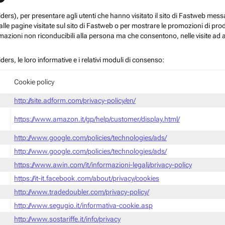
roviders), per presentare agli utenti che hanno visitato il sito di Fastweb me
le pagine visitate sul sito di Fastweb o per mostrare le promozioni di prodott
mazioni non riconducibili alla persona ma che consentono, nelle visite ad a
iders, le loro informative e i relativi moduli di consenso:
Cookie policy
http://site.adform.com/privacy-policy/en/
https://www.amazon.it/gp/help/customer/display.html/
http://www.google.com/policies/technologies/ads/
http://www.google.com/policies/technologies/ads/
https://www.awin.com/it/informazioni-legali/privacy-policy
https://it-it.facebook.com/about/privacy/cookies
http://www.tradedoubler.com/privacy-policy/
http://www.segugio.it/informativa-cookie.asp
http://www.sostariffe.it/info/privacy