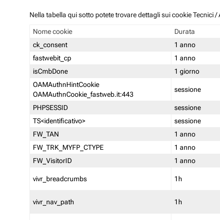
Nella tabella qui sotto potete trovare dettagli sui cookie Tecnici
Nome cookie
Durata
ck_consent
1 anno
fastwebit_cp
1 anno
isCmbDone
1 giorno
OAMAuthnHintCookie
sessione
OAMAuthnCookie_fastweb.it:443
PHPSESSID
sessione
TS<identificativo>
sessione
FW_TAN
1 anno
FW_TRK_MYFP_CTYPE
1 anno
FW_VisitorID
1 anno
vivr_breadcrumbs
1h
vivr_nav_path
1h