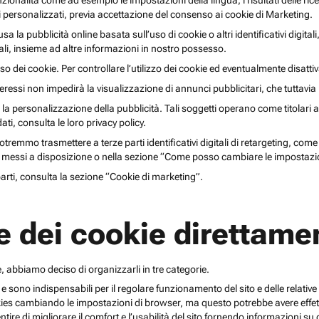
unzionalità come ad esempio le impostazioni della lingua, i risultati delle ri
li personalizzati, previa accettazione del consenso ai cookie di Marketing.
lusa la pubblicità online basata sull’uso di cookie o altri identificativi digita
gitali, insieme ad altre informazioni in nostro possesso.
o dei cookie. Per controllare l’utilizzo dei cookie ed eventualmente disattiv
teressi non impedirà la visualizzazione di annunci pubblicitari, che tuttavi
r la personalizzazione della pubblicità. Tali soggetti operano come titolari a
i, consulta le loro privacy policy.
emmo trasmettere a terze parti identificativi digitali di retargeting, come pi
messi a disposizione o nella sezione “Come posso cambiare le impostazio
 parti, consulta la sezione “Cookie di marketing”.
e dei cookie direttamen
, abbiamo deciso di organizzarli in tre categorie.
 e sono indispensabili per il regolare funzionamento del sito e delle relative 
kies cambiando le impostazioni di browser, ma questo potrebbe avere effetti
ntire di migliorare il comfort e l’usabilità del sito fornendo informazioni 