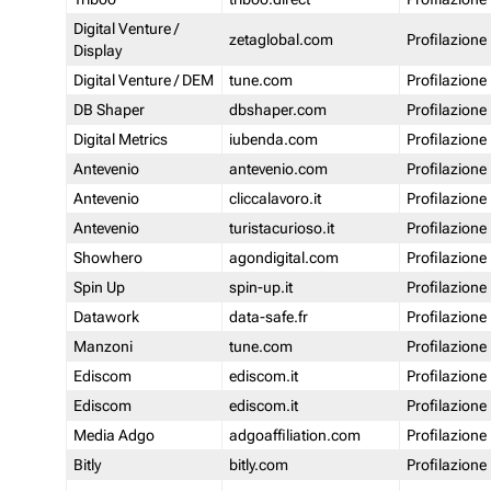
Digital Venture /
zetaglobal.com
Profilazione
Display
Digital Venture / DEM
tune.com
Profilazione
DB Shaper
dbshaper.com
Profilazione
Digital Metrics
iubenda.com
Profilazione
Antevenio
antevenio.com
Profilazione
Antevenio
cliccalavoro.it
Profilazione
Antevenio
turistacurioso.it
Profilazione
Showhero
agondigital.com
Profilazione
Spin Up
spin-up.it
Profilazione
Datawork
data-safe.fr
Profilazione
Manzoni
tune.com
Profilazione
Ediscom
ediscom.it
Profilazione
Ediscom
ediscom.it
Profilazione
Media Adgo
adgoaffiliation.com
Profilazione
Bitly
bitly.com
Profilazione