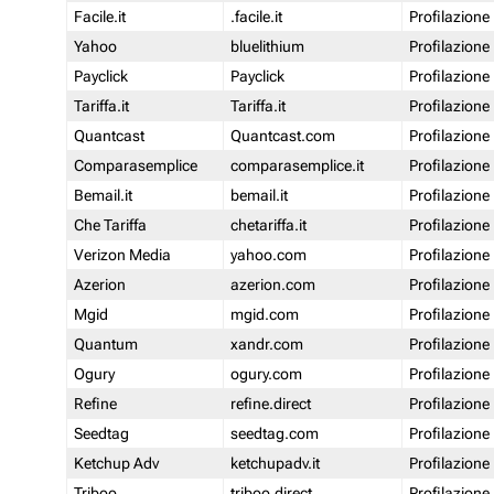
Facile.it
.facile.it
Profilazione
Yahoo
bluelithium
Profilazione
Payclick
Payclick
Profilazione
Tariffa.it
Tariffa.it
Profilazione
Quantcast
Quantcast.com
Profilazione
Comparasemplice
comparasemplice.it
Profilazione
Bemail.it
bemail.it
Profilazione
Che Tariffa
chetariffa.it
Profilazione
Verizon Media
yahoo.com
Profilazione
Azerion
azerion.com
Profilazione
Mgid
mgid.com
Profilazione
Quantum
xandr.com
Profilazione
Ogury
ogury.com
Profilazione
Refine
refine.direct
Profilazione
Seedtag
seedtag.com
Profilazione
Ketchup Adv
ketchupadv.it
Profilazione
Triboo
triboo.direct
Profilazione