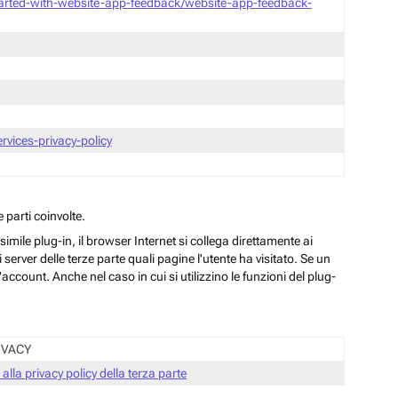
tarted-with-website-app-feedback/website-app-feedback-
vices-privacy-policy
 parti coinvolte.
ile plug-in, il browser Internet si collega direttamente ai
server delle terze parte quali pagine l'utente ha visitato. Se un
ccount. Anche nel caso in cui si utilizzino le funzioni del plug-
IVACY
 alla privacy policy della terza parte