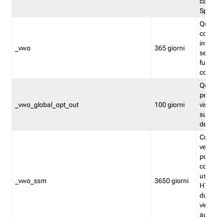
caso 
Split
Quest
conten
infor
_vwo
365 giorni
servi
futuro,
cooki
Quest
persi
_vwo_global_opt_out
100 giorni
visita
su tut
deter
Cookie
verif
possa
cookie
usano 
_vwo_ssm
3650 giorni
HTTP.
durat
viene 
autom