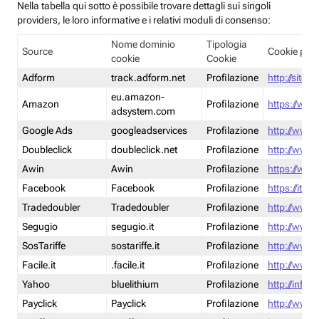
Nella tabella qui sotto è possibile trovare dettagli sui singoli
providers, le loro informative e i relativi moduli di consenso:
Nome dominio
Tipologia
Source
Cookie poli
cookie
Cookie
Adform
track.adform.net
Profilazione
http://site.
eu.amazon-
Amazon
Profilazione
https://www
adsystem.com
Google Ads
googleadservices
Profilazione
http://www.
Doubleclick
doubleclick.net
Profilazione
http://www.
Awin
Awin
Profilazione
https://www
Facebook
Facebook
Profilazione
https://it-
Tradedoubler
Tradedoubler
Profilazione
http://www.
Segugio
segugio.it
Profilazione
http://www.
SosTariffe
sostariffe.it
Profilazione
http://www.s
Facile.it
.facile.it
Profilazione
http://www.f
Yahoo
bluelithium
Profilazione
http://info.
Payclick
Payclick
Profilazione
http://www.p