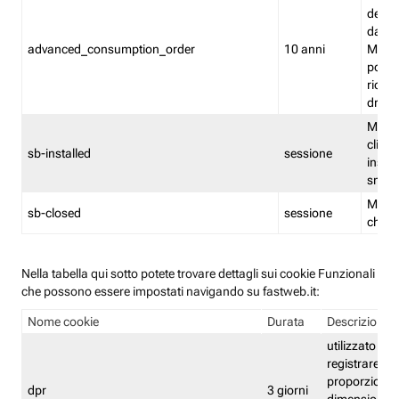
delle 
dash
advanced_consumption_order
10 anni
Monit
posso
riord
drag
Memor
clicca
sb-installed
sessione
instal
smar
Memor
sb-closed
sessione
chius
Nella tabella qui sotto potete trovare dettagli sui cookie Funzionali
che possono essere impostati navigando su fastweb.it:
Nome cookie
Durata
Descrizione
utilizzato per
registrare le
proporzioni e
dpr
3 giorni