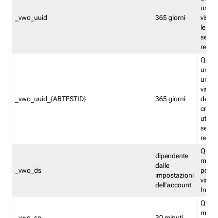
univo
_vwo_uuid
365 giorni
visita
le fun
segme
repor
Quest
un ide
univo
visita
_vwo_uuid_{ABTESTID}
365 giorni
del t
cross
utiliz
segme
repor
Quest
dipendente
memor
dalle
_vwo_ds
persis
impostazioni
visit
dell'account
Insig
Quest
memo
_vwo_sn
30 minuti