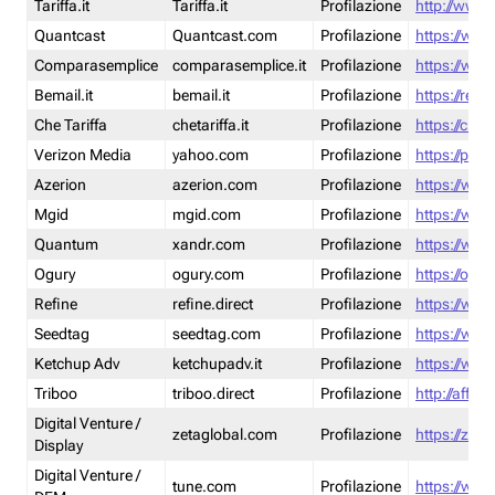
Tariffa.it
Tariffa.it
Profilazione
http://www.t
Quantcast
Quantcast.com
Profilazione
https://www
Comparasemplice
comparasemplice.it
Profilazione
https://www
Bemail.it
bemail.it
Profilazione
https://reta
Che Tariffa
chetariffa.it
Profilazione
https://chet
Verizon Media
yahoo.com
Profilazione
https://pol
Azerion
azerion.com
Profilazione
https://www
Mgid
mgid.com
Profilazione
https://www
Quantum
xandr.com
Profilazione
https://www
Ogury
ogury.com
Profilazione
https://ogur
Refine
refine.direct
Profilazione
https://www.
Seedtag
seedtag.com
Profilazione
https://www
Ketchup Adv
ketchupadv.it
Profilazione
https://www
Triboo
triboo.direct
Profilazione
http://affili
Digital Venture /
zetaglobal.com
Profilazione
https://zeta
Display
Digital Venture /
tune.com
Profilazione
https://www