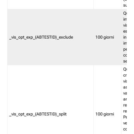
succes
Quest
impos
visita
esclu
_vis_opt_exp_{ABTESTID}_exclude
100 giorni
in bas
impos
percen
coinvo
sempr
Quest
creat
visita
asseg
varia
ancor
reind
relati
_vis_opt_exp_{ABTESTID}_split
100 giorni
Perme
verifi
corri