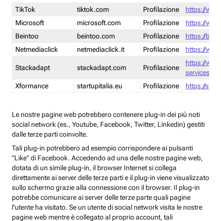
TikTok
tiktok.com
Profilazione
https://www
Microsoft
microsoft.com
Profilazione
https://www
Beintoo
beintoo.com
Profilazione
https://bei
Netmediaclick
netmediaclick.it
Profilazione
https://www
https://ww
Stackadapt
stackadapt.com
Profilazione
services-pri
Xformance
startupitalia.eu
Profilazione
https://start
Le nostre pagine web potrebbero contenere plug-in dei più noti
social network (es., Youtube, Facebook, Twitter, Linkedin) gestiti
dalle terze parti coinvolte.
Tali plug-in potrebbero ad esempio corrispondere ai pulsanti
"Like" di Facebook. Accedendo ad una delle nostre pagine web,
dotata di un simile plug-in, il browser Internet si collega
direttamente ai server delle terze parti e il plug-in viene visualizzato
sullo schermo grazie alla connessione con il browser. Il plug-in
potrebbe comunicare ai server delle terze parte quali pagine
l'utente ha visitato. Se un utente di social network visita le nostre
pagine web mentre è collegato al proprio account, tali