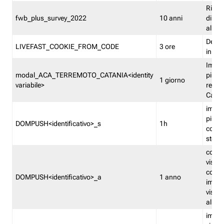
Ricor
fwb_plus_survey_2022
10 anni
di su
all'ut
Dedupl
LIVEFAST_COOKIE_FROM_CODE
3 ore
in Fa
Imped
modal_ACA_TERREMOTO_CATANIA<identity
più vo
1 giorno
variabile>
relati
Catan
imped
più p
DOMPUSH<identificativo>_s
1h
comme
stess
conta
visua
comme
DOMPUSH<identificativo>_a
1 anno
imped
visua
all'in
imped