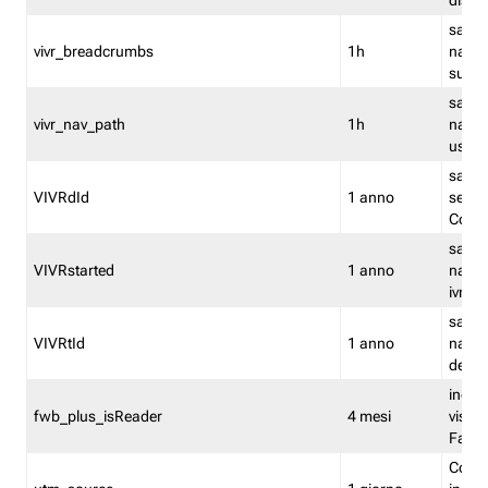
dismi
salva
vivr_breadcrumbs
1h
navig
su vis
salva 
vivr_nav_path
1h
navig
usato
salva 
VIVRdId
1 anno
sessio
Conv
salva 
VIVRstarted
1 anno
navig
ivr ini
salva 
VIVRtId
1 anno
naviga
del cl
indica
fwb_plus_isReader
4 mesi
visual
Fastw
Cooki