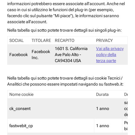
informazioni potrebbero essere associate all'account. Anche nel
caso in cui si utilizzino le funzioni del plug-in (per esempio,
facendo clic sul pulsante "Mi piace"), le informazioni saranno
associate all'account.
Nella tabella qui sotto potete trovare dettagli sui singoli plug-in:
SOCIAL
TITOLARE
RECAPITO
PRIVACY
1601 S. California
Vai alla privacy
Facebook
Facebook
Ave Palo Alto -
policy della
Inc.
CA94304 USA
terza parte
Nella tabella qui sotto potete trovare dettagli sui cookie Tecnici /
Analitici che possono essere impostati navigando su fastweb.it:
Nome cookie
Durata
Descr
salva i
ck_consent
1 anno
conse
dei c
Persi
fastwebit_cp
1 anno
bilanc