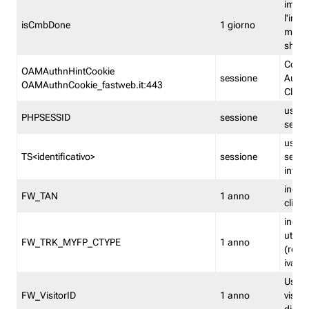
imped
l'inse
isCmbDone
1 giorno
multi
shp
Cooki
OAMAuthnHintCookie
sessione
Auten
OAMAuthnCookie_fastweb.it:443
Clien
usata
PHPSESSID
sessione
sessi
usata
TS<identificativo>
sessione
sessi
inform
indica
FW_TAN
1 anno
clien
indica
utent
FW_TRK_MYFP_CTYPE
1 anno
(resid
iva/i
Usato 
FW_VisitorID
1 anno
visitat