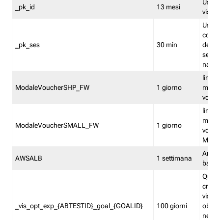
Usato 
_pk_id
13 mesi
visitat
Usato 
comp
_pk_ses
30 min
dell’u
sessi
navig
limita
ModaleVoucherSHP_FW
1 giorno
multi
vouche
limita
multi
ModaleVoucherSMALL_FW
1 giorno
vouch
Medie
Amaz
AWSALB
1 settimana
balan
Quest
creat
visit
_vis_opt_exp_{ABTESTID}_goal_{GOALID}
100 giorni
obiett
nel co