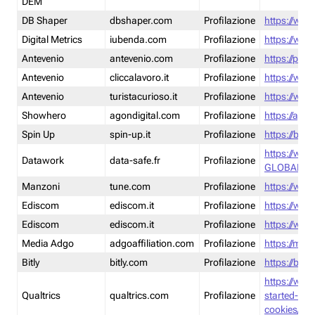
DEM
DB Shaper
dbshaper.com
Profilazione
https://www
Digital Metrics
iubenda.com
Profilazione
https://www
Antevenio
antevenio.com
Profilazione
https://pmp.
Antevenio
cliccalavoro.it
Profilazione
https://www
Antevenio
turistacurioso.it
Profilazione
https://www.
Showhero
agondigital.com
Profilazione
https://agon
Spin Up
spin-up.it
Profilazione
https://blog
https://ww
Datawork
data-safe.fr
Profilazione
GLOBAL-LT
Manzoni
tune.com
Profilazione
https://www
Ediscom
ediscom.it
Profilazione
https://www
Ediscom
ediscom.it
Profilazione
https://www
Media Adgo
adgoaffiliation.com
Profilazione
https://med
Bitly
bitly.com
Profilazione
https://bitl
https://www
Qualtrics
qualtrics.com
Profilazione
started-wi
cookies/