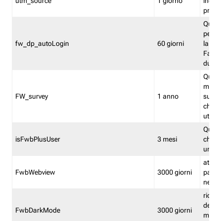
utm_source
1 giorno
indica
proven
Quest
perme
fw_dp_autoLogin
60 giorni
la log
Fastwe
durat
Quest
manti
FW_survey
1 anno
surve
chiuse
utenti
Quest
isFwbPlusUser
3 mesi
che l'
una l
attiva 
FwbWebview
3000 giorni
pagina
nell'
ricor
dell'u
FwbDarkMode
3000 giorni
mode 