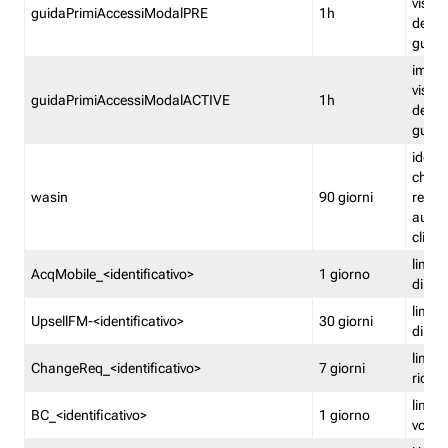
visual
guidaPrimiAccessiModalPRE
1h
della
guida 
imped
visual
guidaPrimiAccessiModalACTIVE
1h
della
guida 
identi
che si
wasin
90 giorni
rete f
autent
clienti
limita
AcqMobile_<identificativo>
1 giorno
di ac
limita
UpsellFM-<identificativo>
30 giorni
di ups
limita
ChangeReq_<identificativo>
7 giorni
ricon
limita
BC_<identificativo>
1 giorno
vouch