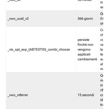
inform
sessi
Quest
_vwo_uuid_v2
366 giorni
il tra
sito 
Cooki
che m
persiste
combi
finchè non
varian
_vis_opt_exp_{ABTESTID}_combi_choose
vengono
la co
applicati
test. 
cambiamenti
autom
all'ap
modif
Quest
memor
infor
riferi
_vwo_referrer
15 secondi
conse
identi
traffi