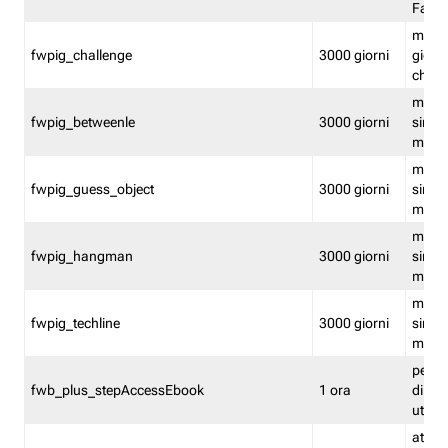
Fastw
mantie
fwpig_challenge
3000 giorni
giochi
chall
mantie
fwpig_betweenle
3000 giorni
singol
modal
mantie
fwpig_guess_object
3000 giorni
singol
modal
mantie
fwpig_hangman
3000 giorni
singol
modal
mantie
fwpig_techline
3000 giorni
singol
modal
perme
fwb_plus_stepAccessEbook
1 ora
di un 
utenti
attiva 