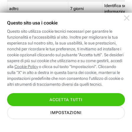
Identifica se so
adtrc
7 giorni
informazioni s
Limite di freq
CFFC<TagID>
7 giorni
composto
Identifica se c'
ricontrollare l'
CM
1 giorno
corrispondenti 
(impostata da 
Identifica se c'
ricontrollare l'
CM14
14 giorni
corrispondenti 
(impostata da 
Identifica l'app
CT<TrackingSetupID>
1 ora
clic per i pixel d
pagine dell'ins
Identifica la quo
EBFC<BannerID>
7 giorni
banner espandi
Identifica la qu
EBFCD<BannerID>
7 giorni
per il banner e