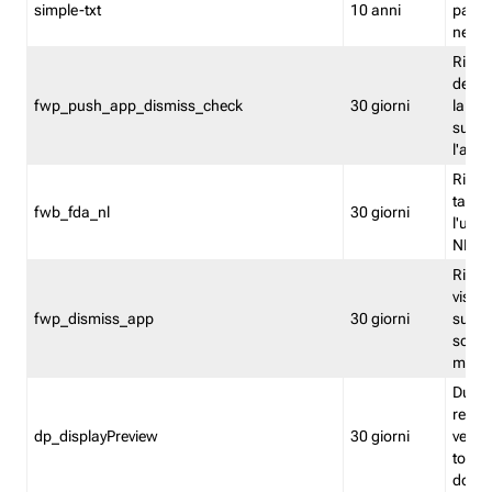
simple-txt
10 anni
pagina
nell'
Ricord
dell'u
fwp_push_app_dismiss_check
30 giorni
la po
sugge
l'audi
Riport
tacci
fwb_fda_nl
30 giorni
l'uten
NL
Ricor
visto 
fwp_dismiss_app
30 giorni
sugge
scari
mobil
Durant
regis
dp_displayPreview
30 giorni
verica
torna
dopo v