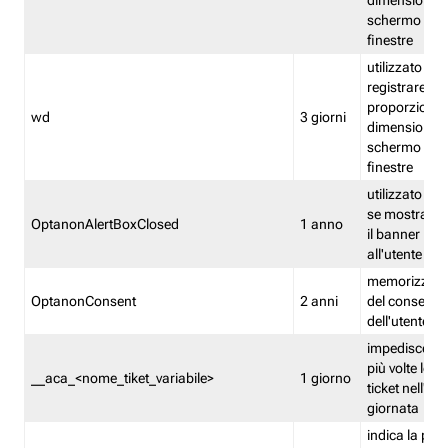
dimensioni de
schermo e de
finestre
utilizzato per
registrare le
proporzioni e
wd
3 giorni
dimensioni de
schermo e de
finestre
utilizzato pe
se mostrare
OptanonAlertBoxClosed
1 anno
il banner pri
all'utente
memorizza lo
OptanonConsent
2 anni
del consenso
dell'utente
impedisce di 
più volte lo s
__aca_<nome_tiket_variabile>
1 giorno
ticket nell'ar
giornata
indica la pre