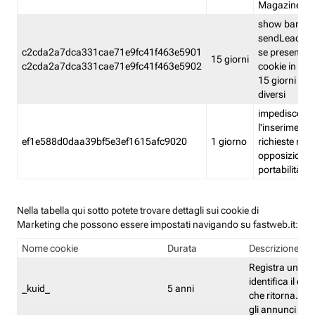
Magazine
show banner
sendLead A
c2cda2a7dca331cae71e9fc41f463e5901
se presenti e
15 giorni
c2cda2a7dca331cae71e9fc41f463e5902
cookie in un 
15 giorni e in
diversi
impedisce
l'inserimento 
ef1e588d0daa39bf5e3ef1615afc9020
1 giorno
richieste mult
opposizione
portabilità g
Nella tabella qui sotto potete trovare dettagli sui cookie di
Marketing che possono essere impostati navigando su fastweb.it:
Nome cookie
Durata
Descrizione
Registra un ID 
identifica il dis
_kuid_
5 anni
che ritorna. L'I
gli annunci mira