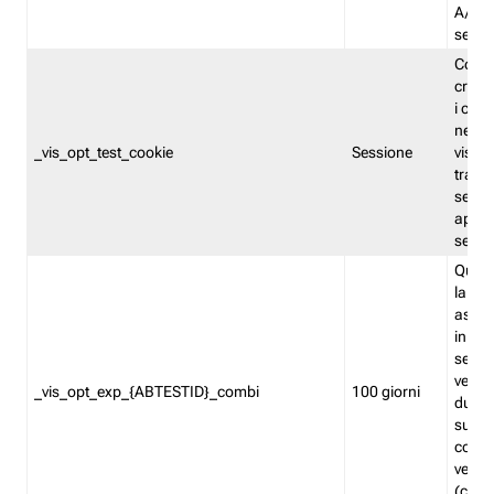
A/B. I
sempr
Cooki
creato
i cook
nel b
_vis_opt_test_cookie
Sessione
visita
tracc
sessi
aperte
sempr
Quest
la var
assegn
in mo
sempr
versi
_vis_opt_exp_{ABTESTID}_combi
100 giorni
durant
succes
corri
versio
(contr