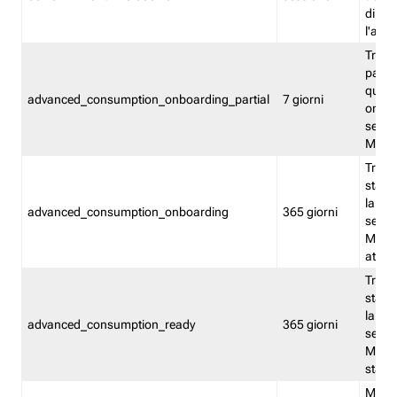
direct
l'attr
Tracc
parzia
quest
advanced_consumption_onboarding_partial
7 giorni
onbord
serviz
Moni
Tracci
stata 
la not
advanced_consumption_onboarding
365 giorni
serviz
Monit
attiva
Tracci
stata 
la not
advanced_consumption_ready
365 giorni
serviz
Monit
stato 
Memor