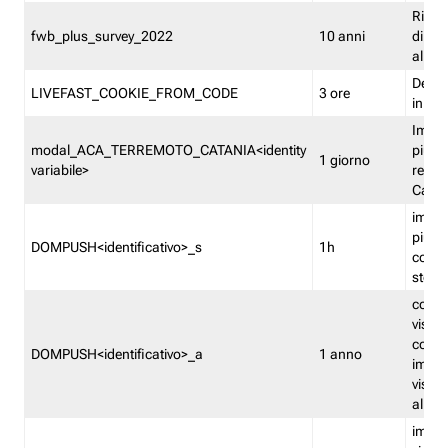
Ricor
fwb_plus_survey_2022
10 anni
di su
all'ut
Dedupl
LIVEFAST_COOKIE_FROM_CODE
3 ore
in Fa
Imped
modal_ACA_TERREMOTO_CATANIA<identity
più vo
1 giorno
variabile>
relati
Catan
imped
più p
DOMPUSH<identificativo>_s
1h
comme
stess
conta
visua
comme
DOMPUSH<identificativo>_a
1 anno
imped
visua
all'in
imped