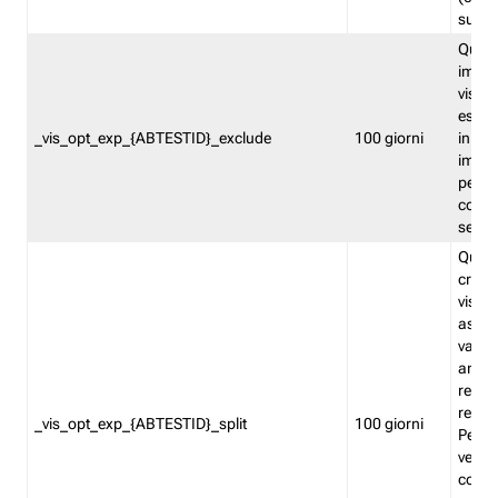
succes
Quest
impos
visita
esclu
_vis_opt_exp_{ABTESTID}_exclude
100 giorni
in bas
impos
percen
coinvo
sempr
Quest
creat
visita
asseg
varia
ancor
reind
relati
_vis_opt_exp_{ABTESTID}_split
100 giorni
Perme
verifi
corri