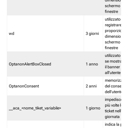
dimensioni de
schermo e de
finestre
utilizzato per
registrare le
proporzioni e
wd
3 giorni
dimensioni de
schermo e de
finestre
utilizzato pe
se mostrare
OptanonAlertBoxClosed
1 anno
il banner pri
all'utente
memorizza lo
OptanonConsent
2 anni
del consenso
dell'utente
impedisce di 
più volte lo s
__aca_<nome_tiket_variabile>
1 giorno
ticket nell'ar
giornata
indica la pre