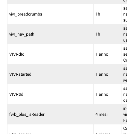
dismi
salva
vivr_breadcrumbs
1h
navig
su vis
salva 
vivr_nav_path
1h
navig
usato
salva 
VIVRdId
1 anno
sessio
Conv
salva 
VIVRstarted
1 anno
navig
ivr ini
salva 
VIVRtId
1 anno
naviga
del cl
indica
fwb_plus_isReader
4 mesi
visual
Fastw
Cooki