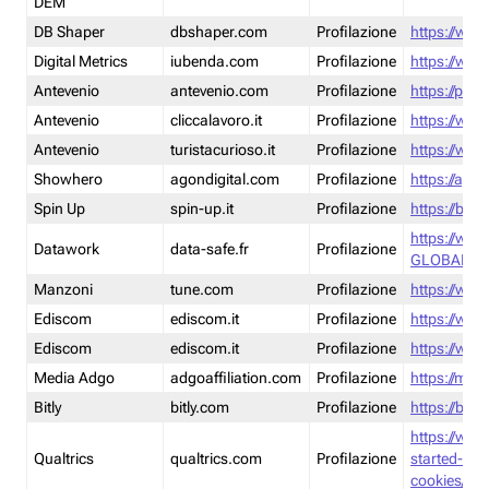
DEM
DB Shaper
dbshaper.com
Profilazione
https://www
Digital Metrics
iubenda.com
Profilazione
https://www
Antevenio
antevenio.com
Profilazione
https://pmp.
Antevenio
cliccalavoro.it
Profilazione
https://www
Antevenio
turistacurioso.it
Profilazione
https://www.
Showhero
agondigital.com
Profilazione
https://agon
Spin Up
spin-up.it
Profilazione
https://blog
https://ww
Datawork
data-safe.fr
Profilazione
GLOBAL-LT
Manzoni
tune.com
Profilazione
https://www
Ediscom
ediscom.it
Profilazione
https://www
Ediscom
ediscom.it
Profilazione
https://www
Media Adgo
adgoaffiliation.com
Profilazione
https://med
Bitly
bitly.com
Profilazione
https://bitl
https://www
Qualtrics
qualtrics.com
Profilazione
started-wi
cookies/