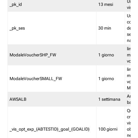
Usato 
_pk_id
13 mesi
visitat
Usato 
comp
_pk_ses
30 min
dell’u
sessi
navig
limita
ModaleVoucherSHP_FW
1 giorno
multi
vouche
limita
multi
ModaleVoucherSMALL_FW
1 giorno
vouch
Medie
Amaz
AWSALB
1 settimana
balan
Quest
creat
visit
_vis_opt_exp_{ABTESTID}_goal_{GOALID}
100 giorni
obiett
nel co