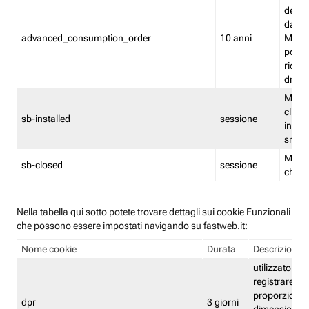
delle 
dash
advanced_consumption_order
10 anni
Monit
posso
riord
drag
Memor
clicca
sb-installed
sessione
instal
smar
Memor
sb-closed
sessione
chius
Nella tabella qui sotto potete trovare dettagli sui cookie Funzionali
che possono essere impostati navigando su fastweb.it:
Nome cookie
Durata
Descrizione
utilizzato per
registrare le
proporzioni e
dpr
3 giorni