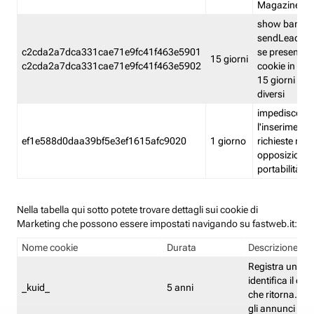
Magazine
show banner
sendLead A
c2cda2a7dca331cae71e9fc41f463e5901
se presenti e
15 giorni
c2cda2a7dca331cae71e9fc41f463e5902
cookie in un 
15 giorni e in
diversi
impedisce
l'inserimento 
ef1e588d0daa39bf5e3ef1615afc9020
1 giorno
richieste mult
opposizione
portabilità g
Nella tabella qui sotto potete trovare dettagli sui cookie di
Marketing che possono essere impostati navigando su fastweb.it:
Nome cookie
Durata
Descrizione
Registra un ID 
identifica il dis
_kuid_
5 anni
che ritorna. L'I
gli annunci mira