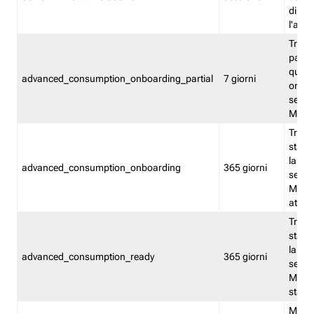
direct
l'attr
Tracc
parzia
quest
advanced_consumption_onboarding_partial
7 giorni
onbord
serviz
Moni
Tracci
stata 
la not
advanced_consumption_onboarding
365 giorni
serviz
Monit
attiva
Tracci
stata 
la not
advanced_consumption_ready
365 giorni
serviz
Monit
stato 
Memor