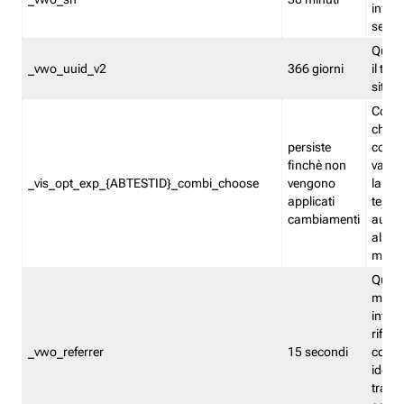
inform
sessi
Quest
_vwo_uuid_v2
366 giorni
il tra
sito 
Cooki
che m
persiste
combi
finchè non
varian
_vis_opt_exp_{ABTESTID}_combi_choose
vengono
la co
applicati
test. 
cambiamenti
autom
all'ap
modif
Quest
memor
infor
riferi
_vwo_referrer
15 secondi
conse
identi
traffi