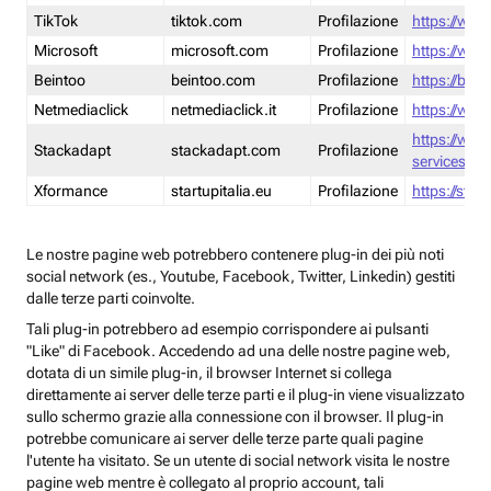
TikTok
tiktok.com
Profilazione
https://www
Microsoft
microsoft.com
Profilazione
https://www
Beintoo
beintoo.com
Profilazione
https://bei
Netmediaclick
netmediaclick.it
Profilazione
https://www
https://ww
Stackadapt
stackadapt.com
Profilazione
services-pri
Xformance
startupitalia.eu
Profilazione
https://start
Le nostre pagine web potrebbero contenere plug-in dei più noti
social network (es., Youtube, Facebook, Twitter, Linkedin) gestiti
dalle terze parti coinvolte.
Tali plug-in potrebbero ad esempio corrispondere ai pulsanti
"Like" di Facebook. Accedendo ad una delle nostre pagine web,
dotata di un simile plug-in, il browser Internet si collega
direttamente ai server delle terze parti e il plug-in viene visualizzato
sullo schermo grazie alla connessione con il browser. Il plug-in
potrebbe comunicare ai server delle terze parte quali pagine
l'utente ha visitato. Se un utente di social network visita le nostre
pagine web mentre è collegato al proprio account, tali