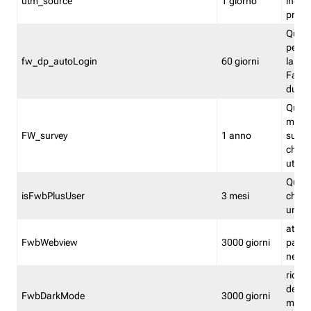
utm_source
1 giorno
indica
proven
Quest
perme
fw_dp_autoLogin
60 giorni
la log
Fastwe
durat
Quest
manti
FW_survey
1 anno
surve
chiuse
utenti
Quest
isFwbPlusUser
3 mesi
che l'
una l
attiva 
FwbWebview
3000 giorni
pagina
nell'
ricor
dell'u
FwbDarkMode
3000 giorni
mode 