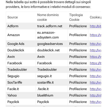
Nella tabella qui sotto è possibile trovare dettagli sui singoli
providers, le loro informative e i relativi moduli di consenso:
Nome dominio
Tipologia
Source
Cookie poli
cookie
Cookie
Adform
track.adform.net
Profilazione
http://site.
eu.amazon-
Amazon
Profilazione
https://www
adsystem.com
Google Ads
googleadservices
Profilazione
http://www.
Doubleclick
doubleclick.net
Profilazione
http://www.
Awin
Awin
Profilazione
https://www
Facebook
Facebook
Profilazione
https://it-
Tradedoubler
Tradedoubler
Profilazione
http://www.
Segugio
segugio.it
Profilazione
http://www.
SosTariffe
sostariffe.it
Profilazione
http://www.s
Facile.it
.facile.it
Profilazione
http://www.f
Yahoo
bluelithium
Profilazione
http://info.
Payclick
Payclick
Profilazione
http://www.p