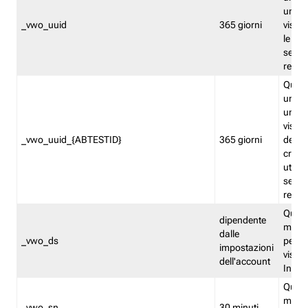
univo
_vwo_uuid
365 giorni
visita
le fun
segme
repor
Quest
un ide
univo
visita
_vwo_uuid_{ABTESTID}
365 giorni
del t
cross
utiliz
segme
repor
Quest
dipendente
memor
dalle
_vwo_ds
persis
impostazioni
visit
dell'account
Insig
Quest
memo
_vwo_sn
30 minuti