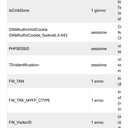
imped
l'inse
isCmbDone
1 giorno
multi
shp
Cooki
OAMAuthnHintCookie
sessione
Auten
OAMAuthnCookie_fastweb.it:443
Clien
usata
PHPSESSID
sessione
sessi
usata
TS<identificativo>
sessione
sessi
inform
indica
FW_TAN
1 anno
clien
indica
utent
FW_TRK_MYFP_CTYPE
1 anno
(resid
iva/i
Usato 
FW_VisitorID
1 anno
visitat