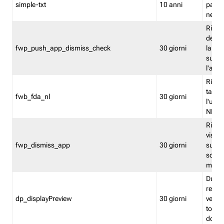
simple-txt
10 anni
pagina
nell'
Ricord
dell'u
fwp_push_app_dismiss_check
30 giorni
la po
sugge
l'audi
Riport
tacci
fwb_fda_nl
30 giorni
l'uten
NL
Ricor
visto 
fwp_dismiss_app
30 giorni
sugge
scari
mobil
Durant
regis
dp_displayPreview
30 giorni
verica
torna
dopo v