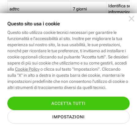
Identifica se so
adtrc
7 giorni
informazioni s
Limite di freq
CFFC<TagID>
7 giorni
composto
Identifica se c'
ricontrollare l'
CM
1 giorno
corrispondenti 
(impostata da 
Identifica se c'
ricontrollare l'
CM14
14 giorni
corrispondenti 
(impostata da 
Identifica l'app
CT<TrackingSetupID>
1 ora
clic per i pixel d
pagine dell'ins
Identifica la quo
EBFC<BannerID>
7 giorni
banner espandi
Identifica la qu
EBFCD<BannerID>
7 giorni
per il banner e