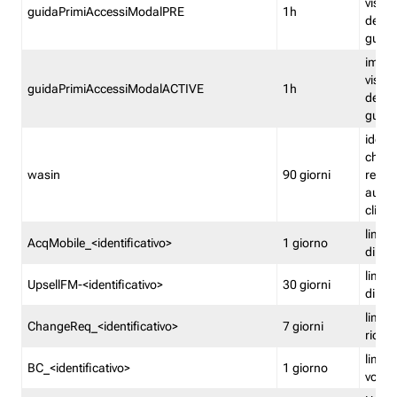
visual
guidaPrimiAccessiModalPRE
1h
della
guida 
imped
visual
guidaPrimiAccessiModalACTIVE
1h
della
guida 
identi
che si
wasin
90 giorni
rete f
autent
clienti
limita
AcqMobile_<identificativo>
1 giorno
di ac
limita
UpsellFM-<identificativo>
30 giorni
di ups
limita
ChangeReq_<identificativo>
7 giorni
ricon
limita
BC_<identificativo>
1 giorno
vouch