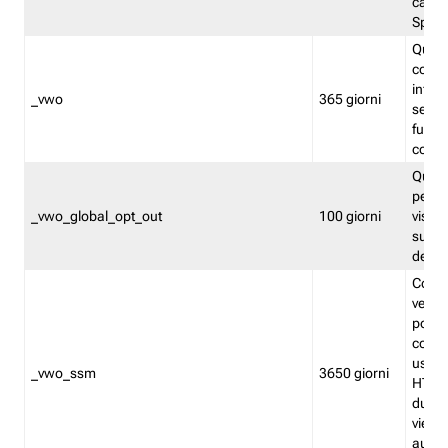
caso 
Split
Quest
conten
infor
_vwo
365 giorni
servi
futuro,
cooki
Quest
persi
_vwo_global_opt_out
100 giorni
visita
su tut
deter
Cookie
verif
possa
cookie
usano 
_vwo_ssm
3650 giorni
HTTP.
durat
viene 
autom