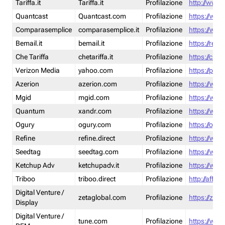
Tariffa.it
Tariffa.it
Profilazione
http://www.t
Quantcast
Quantcast.com
Profilazione
https://www
Comparasemplice
comparasemplice.it
Profilazione
https://www
Bemail.it
bemail.it
Profilazione
https://reta
Che Tariffa
chetariffa.it
Profilazione
https://chet
Verizon Media
yahoo.com
Profilazione
https://pol
Azerion
azerion.com
Profilazione
https://www
Mgid
mgid.com
Profilazione
https://www
Quantum
xandr.com
Profilazione
https://www
Ogury
ogury.com
Profilazione
https://ogur
Refine
refine.direct
Profilazione
https://www.
Seedtag
seedtag.com
Profilazione
https://www
Ketchup Adv
ketchupadv.it
Profilazione
https://www
Triboo
triboo.direct
Profilazione
http://affili
Digital Venture /
zetaglobal.com
Profilazione
https://zeta
Display
Digital Venture /
tune.com
Profilazione
https://www