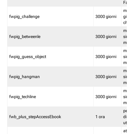
Fastw
mantie
fwpig_challenge
3000 giorni
giochi
chall
mantie
fwpig_betweenle
3000 giorni
singol
modal
mantie
fwpig_guess_object
3000 giorni
singol
modal
mantie
fwpig_hangman
3000 giorni
singol
modal
mantie
fwpig_techline
3000 giorni
singol
modal
perme
fwb_plus_stepAccessEbook
1 ora
di un 
utenti
attiva 