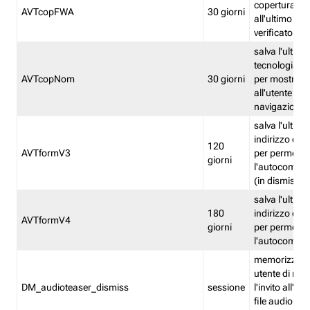
copertura fw
AVTcopFWA
30 giorni
all'ultimo ind
verificato
salva l'ultima
tecnologia ve
AVTcopNom
30 giorni
per mostrarl
all'utente dur
navigazione
salva l'ultimo
indirizzo di 
120
AVTformV3
per permette
giorni
l'autocompl
(in dismissio
salva l'ultimo
180
indirizzo di 
AVTformV4
giorni
per permette
l'autocompl
memorizza la
utente di non
DM_audioteaser_dismiss
sessione
l'invito all'as
file audio del 