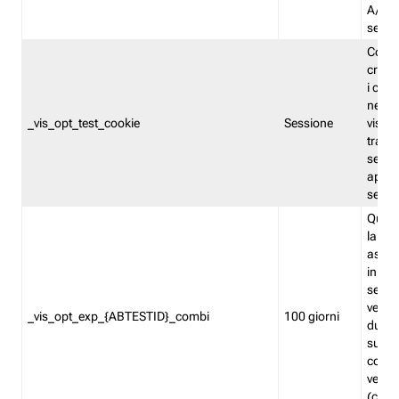
A/B. I
sempr
Cooki
creato
i cook
nel b
_vis_opt_test_cookie
Sessione
visita
tracc
sessi
aperte
sempr
Quest
la var
assegn
in mo
sempr
versi
_vis_opt_exp_{ABTESTID}_combi
100 giorni
durant
succes
corri
versio
(contr