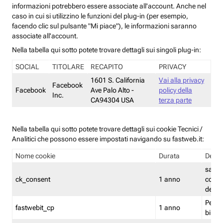
informazioni potrebbero essere associate all'account. Anche nel
caso in cui si utilizzino le funzioni del plug-in (per esempio,
facendo clic sul pulsante "Mi piace"), le informazioni saranno
associate all'account.
Nella tabella qui sotto potete trovare dettagli sui singoli plug-in:
SOCIAL
TITOLARE
RECAPITO
PRIVACY
1601 S. California
Vai alla privacy
Facebook
Facebook
Ave Palo Alto -
policy della
Inc.
CA94304 USA
terza parte
Nella tabella qui sotto potete trovare dettagli sui cookie Tecnici /
Analitici che possono essere impostati navigando su fastweb.it:
Nome cookie
Durata
Descr
salva i
ck_consent
1 anno
conse
dei c
Persi
fastwebit_cp
1 anno
bilanc