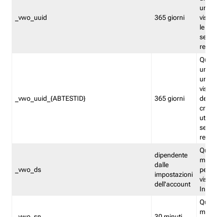
univo
_vwo_uuid
365 giorni
visita
le fun
segme
repor
Quest
un ide
univo
visita
_vwo_uuid_{ABTESTID}
365 giorni
del t
cross
utiliz
segme
repor
Quest
dipendente
memor
dalle
_vwo_ds
persis
impostazioni
visit
dell'account
Insig
Quest
memo
_vwo_sn
30 minuti