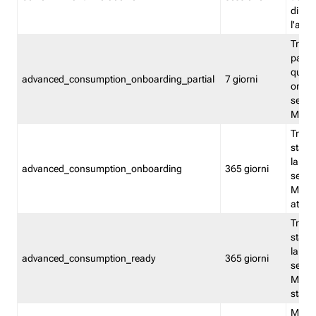
direct
l'attr
Tracc
parzia
quest
advanced_consumption_onboarding_partial
7 giorni
onbord
serviz
Moni
Tracci
stata 
la not
advanced_consumption_onboarding
365 giorni
serviz
Monit
attiva
Tracci
stata 
la not
advanced_consumption_ready
365 giorni
serviz
Monit
stato 
Memor