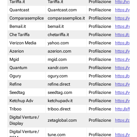
Tariffa.it
Tariffa.it
Profilazione
http://www.t
Quantcast
Quantcast.com
Profilazione
https://www
Comparasemplice
comparasemplice.it
Profilazione
https://www
Bemail.it
bemail.it
Profilazione
https://reta
Che Tariffa
chetariffa.it
Profilazione
https://chet
Verizon Media
yahoo.com
Profilazione
https://pol
Azerion
azerion.com
Profilazione
https://www
Mgid
mgid.com
Profilazione
https://www
Quantum
xandr.com
Profilazione
https://www
Ogury
ogury.com
Profilazione
https://ogur
Refine
refine.direct
Profilazione
https://www.
Seedtag
seedtag.com
Profilazione
https://www
Ketchup Adv
ketchupadv.it
Profilazione
https://www
Triboo
triboo.direct
Profilazione
http://affili
Digital Venture /
zetaglobal.com
Profilazione
https://zeta
Display
Digital Venture /
tune.com
Profilazione
https://www