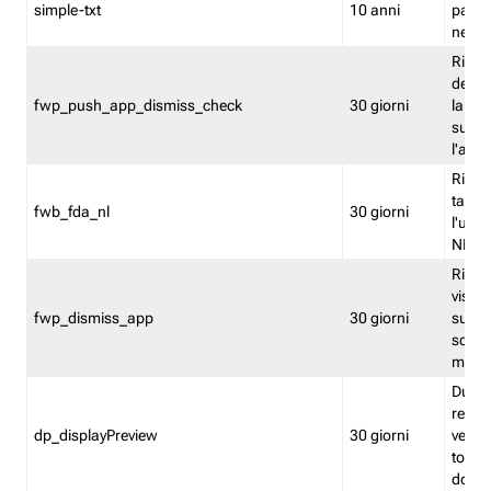
simple-txt
10 anni
pagina
nell'
Ricord
dell'u
fwp_push_app_dismiss_check
30 giorni
la po
sugge
l'audi
Riport
tacci
fwb_fda_nl
30 giorni
l'uten
NL
Ricor
visto 
fwp_dismiss_app
30 giorni
sugge
scari
mobil
Durant
regis
dp_displayPreview
30 giorni
verica
torna
dopo v