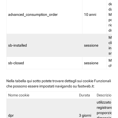
delle 
dash
advanced_consumption_order
10 anni
Monit
posso
riord
drag
Memor
clicca
sb-installed
sessione
instal
smar
Memor
sb-closed
sessione
chius
Nella tabella qui sotto potete trovare dettagli sui cookie Funzionali
che possono essere impostati navigando su fastweb.it:
Nome cookie
Durata
Descrizione
utilizzato per
registrare le
proporzioni e
dpr
3 giorni