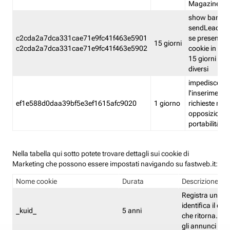
Magazine
show banner
sendLead A
c2cda2a7dca331cae71e9fc41f463e5901
se presenti e
15 giorni
c2cda2a7dca331cae71e9fc41f463e5902
cookie in un 
15 giorni e in
diversi
impedisce
l'inserimento 
ef1e588d0daa39bf5e3ef1615afc9020
1 giorno
richieste mult
opposizione
portabilità g
Nella tabella qui sotto potete trovare dettagli sui cookie di
Marketing che possono essere impostati navigando su fastweb.it:
Nome cookie
Durata
Descrizione
Registra un ID 
identifica il dis
_kuid_
5 anni
che ritorna. L'I
gli annunci mira