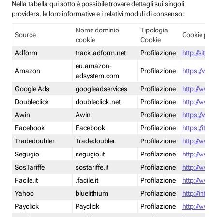
Nella tabella qui sotto è possibile trovare dettagli sui singoli
providers, le loro informative e i relativi moduli di consenso:
Nome dominio
Tipologia
Source
Cookie poli
cookie
Cookie
Adform
track.adform.net
Profilazione
http://site.
eu.amazon-
Amazon
Profilazione
https://www
adsystem.com
Google Ads
googleadservices
Profilazione
http://www.
Doubleclick
doubleclick.net
Profilazione
http://www.
Awin
Awin
Profilazione
https://www
Facebook
Facebook
Profilazione
https://it-
Tradedoubler
Tradedoubler
Profilazione
http://www.
Segugio
segugio.it
Profilazione
http://www.
SosTariffe
sostariffe.it
Profilazione
http://www.s
Facile.it
.facile.it
Profilazione
http://www.f
Yahoo
bluelithium
Profilazione
http://info.
Payclick
Payclick
Profilazione
http://www.p