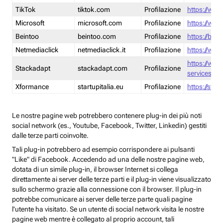
TikTok
tiktok.com
Profilazione
https://www
Microsoft
microsoft.com
Profilazione
https://www
Beintoo
beintoo.com
Profilazione
https://bei
Netmediaclick
netmediaclick.it
Profilazione
https://www
https://ww
Stackadapt
stackadapt.com
Profilazione
services-pri
Xformance
startupitalia.eu
Profilazione
https://start
Le nostre pagine web potrebbero contenere plug-in dei più noti
social network (es., Youtube, Facebook, Twitter, Linkedin) gestiti
dalle terze parti coinvolte.
Tali plug-in potrebbero ad esempio corrispondere ai pulsanti
"Like" di Facebook. Accedendo ad una delle nostre pagine web,
dotata di un simile plug-in, il browser Internet si collega
direttamente ai server delle terze parti e il plug-in viene visualizzato
sullo schermo grazie alla connessione con il browser. Il plug-in
potrebbe comunicare ai server delle terze parte quali pagine
l'utente ha visitato. Se un utente di social network visita le nostre
pagine web mentre è collegato al proprio account, tali