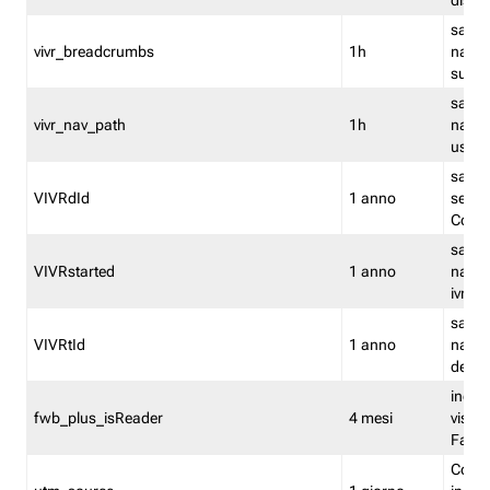
dismi
salva
vivr_breadcrumbs
1h
navig
su vis
salva 
vivr_nav_path
1h
navig
usato
salva 
VIVRdId
1 anno
sessio
Conv
salva 
VIVRstarted
1 anno
navig
ivr ini
salva 
VIVRtId
1 anno
naviga
del cl
indica
fwb_plus_isReader
4 mesi
visual
Fastw
Cooki