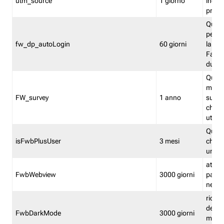
utm_source
1 giorno
indica
proven
Quest
perme
fw_dp_autoLogin
60 giorni
la log
Fastwe
durat
Quest
manti
FW_survey
1 anno
surve
chiuse
utenti
Quest
isFwbPlusUser
3 mesi
che l'
una l
attiva 
FwbWebview
3000 giorni
pagina
nell'
ricor
dell'u
FwbDarkMode
3000 giorni
mode 