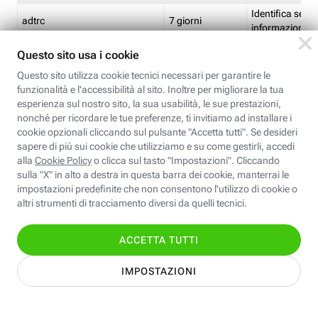
Identifica se so
adtrc
7 giorni
informazioni s
Limite di freq
CFFC<TagID>
7 giorni
composto
Identifica se c'
ricontrollare l'
CM
1 giorno
corrispondenti 
(impostata da 
Identifica se c'
ricontrollare l'
CM14
14 giorni
corrispondenti 
(impostata da 
Identifica l'app
CT<TrackingSetupID>
1 ora
clic per i pixel d
pagine dell'ins
Identifica la quo
EBFC<BannerID>
7 giorni
banner espandi
Identifica la qu
EBFCD<BannerID>
7 giorni
per il banner e