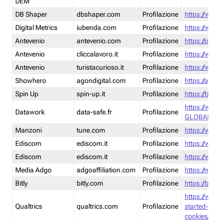
DEM
DB Shaper
dbshaper.com
Profilazione
https://www
Digital Metrics
iubenda.com
Profilazione
https://www
Antevenio
antevenio.com
Profilazione
https://pmp.
Antevenio
cliccalavoro.it
Profilazione
https://www
Antevenio
turistacurioso.it
Profilazione
https://www.
Showhero
agondigital.com
Profilazione
https://agon
Spin Up
spin-up.it
Profilazione
https://blog
https://ww
Datawork
data-safe.fr
Profilazione
GLOBAL-LT
Manzoni
tune.com
Profilazione
https://www
Ediscom
ediscom.it
Profilazione
https://www
Ediscom
ediscom.it
Profilazione
https://www
Media Adgo
adgoaffiliation.com
Profilazione
https://med
Bitly
bitly.com
Profilazione
https://bitl
https://www
Qualtrics
qualtrics.com
Profilazione
started-wi
cookies/