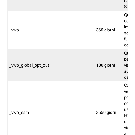
caso 
Split
Quest
conten
infor
_vwo
365 giorni
servi
futuro,
cooki
Quest
persi
_vwo_global_opt_out
100 giorni
visita
su tut
deter
Cookie
verif
possa
cookie
usano 
_vwo_ssm
3650 giorni
HTTP.
durat
viene 
autom