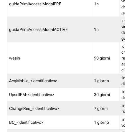
visual
guidaPrimiAccessiModalPRE
1h
della
guida 
imped
visual
guidaPrimiAccessiModalACTIVE
1h
della
guida 
identi
che si
wasin
90 giorni
rete f
autent
clienti
limita
AcqMobile_<identificativo>
1 giorno
di ac
limita
UpsellFM-<identificativo>
30 giorni
di ups
limita
ChangeReq_<identificativo>
7 giorni
ricon
limita
BC_<identificativo>
1 giorno
vouch