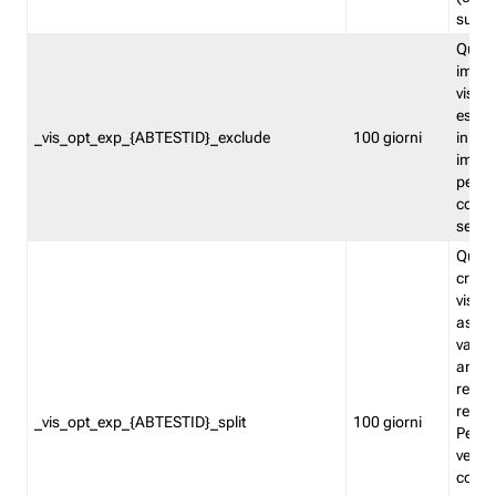
succes
Quest
impos
visita
esclu
_vis_opt_exp_{ABTESTID}_exclude
100 giorni
in bas
impos
percen
coinvo
sempr
Quest
creat
visita
asseg
varia
ancor
reind
relati
_vis_opt_exp_{ABTESTID}_split
100 giorni
Perme
verifi
corri