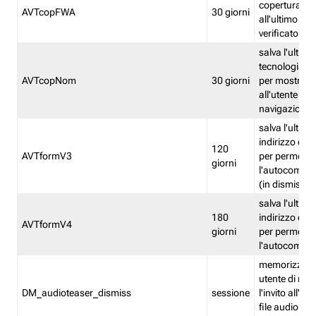
copertura fw
AVTcopFWA
30 giorni
all'ultimo ind
verificato
salva l'ultima
tecnologia ve
AVTcopNom
30 giorni
per mostrarl
all'utente dur
navigazione
salva l'ultimo
indirizzo di 
120
AVTformV3
per permette
giorni
l'autocompl
(in dismissio
salva l'ultimo
180
indirizzo di 
AVTformV4
giorni
per permette
l'autocompl
memorizza la
utente di non
DM_audioteaser_dismiss
sessione
l'invito all'as
file audio del 