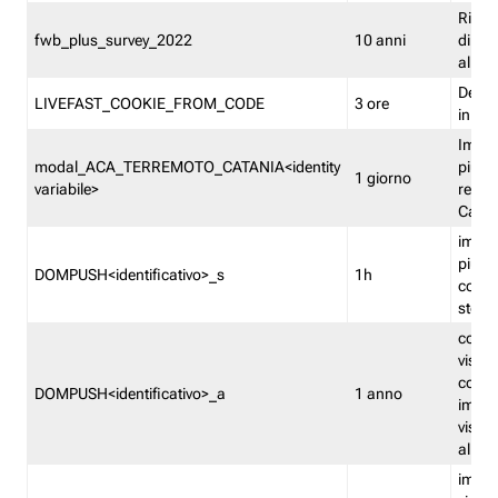
Ricor
fwb_plus_survey_2022
10 anni
di su
all'ut
Dedupl
LIVEFAST_COOKIE_FROM_CODE
3 ore
in Fa
Imped
modal_ACA_TERREMOTO_CATANIA<identity
più vo
1 giorno
variabile>
relati
Catan
imped
più p
DOMPUSH<identificativo>_s
1h
comme
stess
conta
visua
comme
DOMPUSH<identificativo>_a
1 anno
imped
visua
all'in
imped