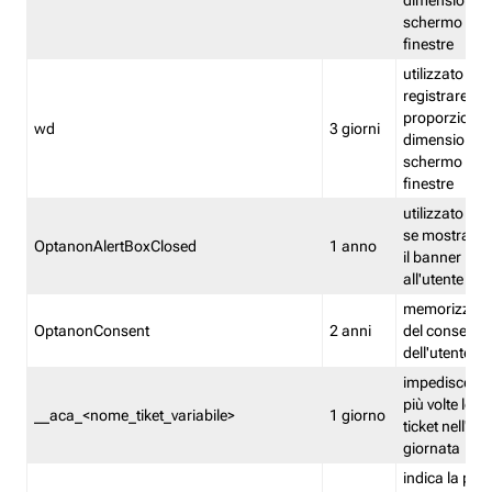
dimensioni de
schermo e de
finestre
utilizzato per
registrare le
proporzioni e
wd
3 giorni
dimensioni de
schermo e de
finestre
utilizzato pe
se mostrare
OptanonAlertBoxClosed
1 anno
il banner pri
all'utente
memorizza lo
OptanonConsent
2 anni
del consenso
dell'utente
impedisce di 
più volte lo s
__aca_<nome_tiket_variabile>
1 giorno
ticket nell'ar
giornata
indica la pre