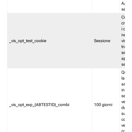
A/B. I
sempr
Cooki
creato
i cook
nel b
_vis_opt_test_cookie
Sessione
visita
tracc
sessi
aperte
sempr
Quest
la var
assegn
in mo
sempr
versi
_vis_opt_exp_{ABTESTID}_combi
100 giorni
durant
succes
corri
versio
(contr