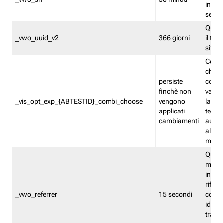
inform
sessi
Quest
_vwo_uuid_v2
366 giorni
il tra
sito 
Cooki
che m
persiste
combi
finchè non
varian
_vis_opt_exp_{ABTESTID}_combi_choose
vengono
la co
applicati
test. 
cambiamenti
autom
all'ap
modif
Quest
memor
infor
riferi
_vwo_referrer
15 secondi
conse
identi
traffi