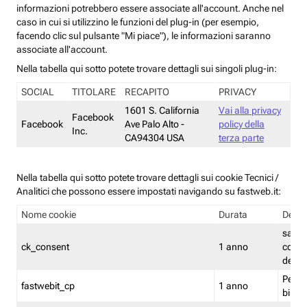
informazioni potrebbero essere associate all'account. Anche nel
caso in cui si utilizzino le funzioni del plug-in (per esempio,
facendo clic sul pulsante "Mi piace"), le informazioni saranno
associate all'account.
Nella tabella qui sotto potete trovare dettagli sui singoli plug-in:
SOCIAL
TITOLARE
RECAPITO
PRIVACY
1601 S. California
Vai alla privacy
Facebook
Facebook
Ave Palo Alto -
policy della
Inc.
CA94304 USA
terza parte
Nella tabella qui sotto potete trovare dettagli sui cookie Tecnici /
Analitici che possono essere impostati navigando su fastweb.it:
Nome cookie
Durata
Descr
salva i
ck_consent
1 anno
conse
dei c
Persi
fastwebit_cp
1 anno
bilanc