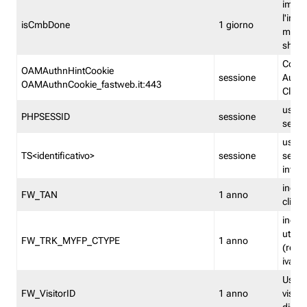
imped
l'inse
isCmbDone
1 giorno
multi
shp
Cooki
OAMAuthnHintCookie
sessione
Auten
OAMAuthnCookie_fastweb.it:443
Clien
usata
PHPSESSID
sessione
sessi
usata
TS<identificativo>
sessione
sessi
inform
indica
FW_TAN
1 anno
clien
indica
utent
FW_TRK_MYFP_CTYPE
1 anno
(resid
iva/i
Usato 
FW_VisitorID
1 anno
visitat