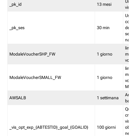
Usato 
_pk_id
13 mesi
visitat
Usato 
comp
_pk_ses
30 min
dell’u
sessi
navig
limita
ModaleVoucherSHP_FW
1 giorno
multi
vouche
limita
multi
ModaleVoucherSMALL_FW
1 giorno
vouch
Medie
Amaz
AWSALB
1 settimana
balan
Quest
creat
visit
_vis_opt_exp_{ABTESTID}_goal_{GOALID}
100 giorni
obiett
nel co