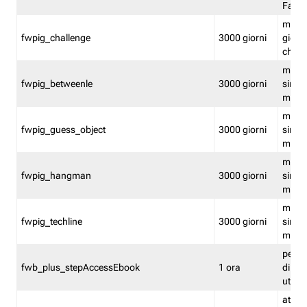
Fastw
mantie
fwpig_challenge
3000 giorni
giochi
chall
mantie
fwpig_betweenle
3000 giorni
singol
modal
mantie
fwpig_guess_object
3000 giorni
singol
modal
mantie
fwpig_hangman
3000 giorni
singol
modal
mantie
fwpig_techline
3000 giorni
singol
modal
perme
fwb_plus_stepAccessEbook
1 ora
di un 
utenti
attiva 