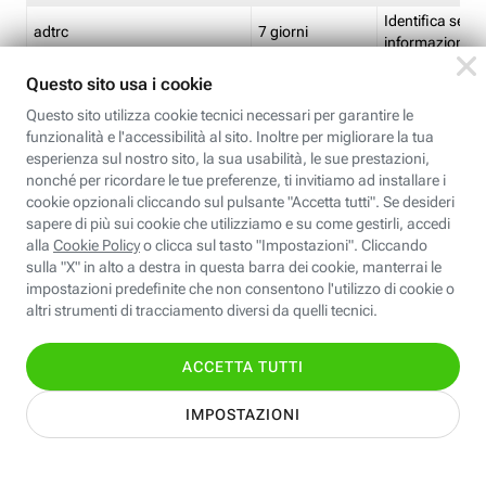
Identifica se so
adtrc
7 giorni
informazioni s
Limite di freq
CFFC<TagID>
7 giorni
composto
Identifica se c'
ricontrollare l'
CM
1 giorno
corrispondenti 
(impostata da 
Identifica se c'
ricontrollare l'
CM14
14 giorni
corrispondenti 
(impostata da 
Identifica l'app
CT<TrackingSetupID>
1 ora
clic per i pixel d
pagine dell'ins
Identifica la quo
EBFC<BannerID>
7 giorni
banner espandi
Identifica la qu
EBFCD<BannerID>
7 giorni
per il banner e