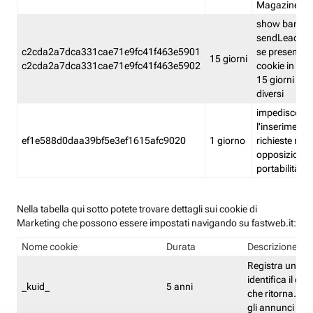
Magazine
show banner
sendLead A
c2cda2a7dca331cae71e9fc41f463e5901
se presenti e
15 giorni
c2cda2a7dca331cae71e9fc41f463e5902
cookie in un 
15 giorni e in
diversi
impedisce
l'inserimento 
ef1e588d0daa39bf5e3ef1615afc9020
1 giorno
richieste mult
opposizione
portabilità g
Nella tabella qui sotto potete trovare dettagli sui cookie di
Marketing che possono essere impostati navigando su fastweb.it:
Nome cookie
Durata
Descrizione
Registra un ID 
identifica il dis
_kuid_
5 anni
che ritorna. L'I
gli annunci mira