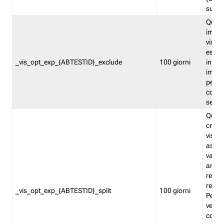
succes
Quest
impos
visita
esclu
_vis_opt_exp_{ABTESTID}_exclude
100 giorni
in bas
impos
percen
coinvo
sempr
Quest
creat
visita
asseg
varia
ancor
reind
relati
_vis_opt_exp_{ABTESTID}_split
100 giorni
Perme
verifi
corri