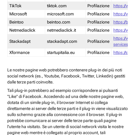
TikTok
tiktok.com
Profilazione
https://www
Microsoft
microsoft.com
Profilazione
https://www
Beintoo
beintoo.com
Profilazione
https://bei
Netmediaclick
netmediaclick.it
Profilazione
https://www
https://ww
Stackadapt
stackadapt.com
Profilazione
services-pri
Xformance
startupitalia.eu
Profilazione
https://start
Le nostre pagine web potrebbero contenere plug-in dei più noti
social network (es., Youtube, Facebook, Twitter, Linkedin) gestiti
dalle terze parti coinvolte.
Tali plug-in potrebbero ad esempio corrispondere ai pulsanti
"Like" di Facebook. Accedendo ad una delle nostre pagine web,
dotata di un simile plug-in, il browser Internet si collega
direttamente ai server delle terze parti e il plug-in viene visualizzato
sullo schermo grazie alla connessione con il browser. Il plug-in
potrebbe comunicare ai server delle terze parte quali pagine
l'utente ha visitato. Se un utente di social network visita le nostre
pagine web mentre è collegato al proprio account, tali