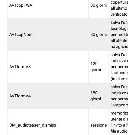
copertura fw
AVTcopFWA
30 giorni
all'ultimo ind
verificato
salva l'ultima
tecnologia ve
AVTcopNom
30 giorni
per mostrarl
all'utente dur
navigazione
salva l'ultimo
indirizzo di 
120
AVTformV3
per permette
giorni
l'autocompl
(in dismissio
salva l'ultimo
180
indirizzo di 
AVTformV4
giorni
per permette
l'autocompl
memorizza la
utente di non
DM_audioteaser_dismiss
sessione
l'invito all'as
file audio del 