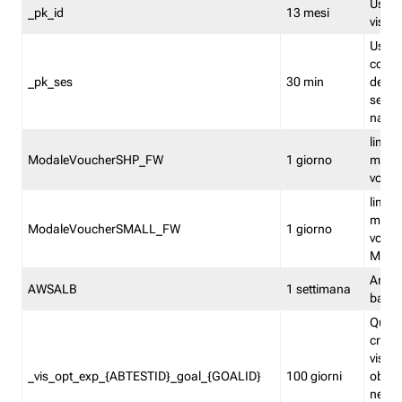
Usato 
_pk_id
13 mesi
visitat
Usato 
comp
_pk_ses
30 min
dell’u
sessi
navig
limita
ModaleVoucherSHP_FW
1 giorno
multi
vouche
limita
multi
ModaleVoucherSMALL_FW
1 giorno
vouch
Medie
Amaz
AWSALB
1 settimana
balan
Quest
creat
visit
_vis_opt_exp_{ABTESTID}_goal_{GOALID}
100 giorni
obiett
nel co