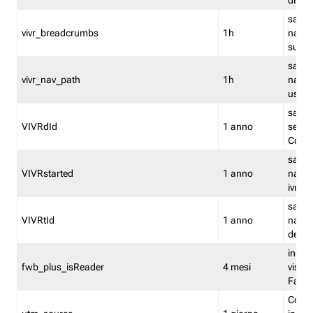
dismi
salva
vivr_breadcrumbs
1h
navig
su vis
salva 
vivr_nav_path
1h
navig
usato
salva 
VIVRdId
1 anno
sessio
Conv
salva 
VIVRstarted
1 anno
navig
ivr ini
salva 
VIVRtId
1 anno
naviga
del cl
indica
fwb_plus_isReader
4 mesi
visual
Fastw
Cooki