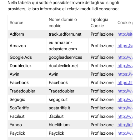
Nella tabella qui sotto è possibile trovare dettagli sui singoli
providers, le loro informative e i relativi moduli di consenso:
Nome dominio
Tipologia
Source
Cookie poli
cookie
Cookie
Adform
track.adform.net
Profilazione
http://site.
eu.amazon-
Amazon
Profilazione
https://www
adsystem.com
Google Ads
googleadservices
Profilazione
http://www.
Doubleclick
doubleclick.net
Profilazione
http://www.
Awin
Awin
Profilazione
https://www
Facebook
Facebook
Profilazione
https://it-
Tradedoubler
Tradedoubler
Profilazione
http://www.
Segugio
segugio.it
Profilazione
http://www.
SosTariffe
sostariffe.it
Profilazione
http://www.s
Facile.it
.facile.it
Profilazione
http://www.f
Yahoo
bluelithium
Profilazione
http://info.
Payclick
Payclick
Profilazione
http://www.p