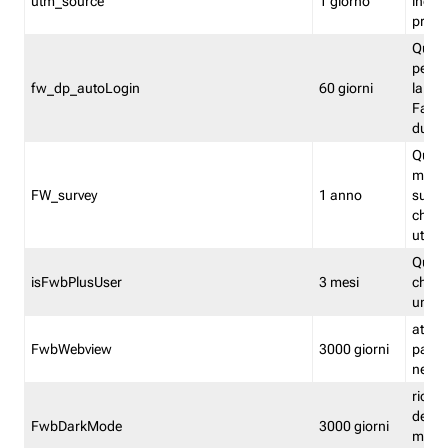
utm_source
1 giorno
indica
proven
Quest
perme
fw_dp_autoLogin
60 giorni
la log
Fastwe
durat
Quest
manti
FW_survey
1 anno
surve
chiuse
utenti
Quest
isFwbPlusUser
3 mesi
che l'
una l
attiva 
FwbWebview
3000 giorni
pagina
nell'
ricor
dell'u
FwbDarkMode
3000 giorni
mode 