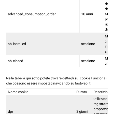
delle 
dash
advanced_consumption_order
10 anni
Monit
posso
riord
drag
Memor
clicca
sb-installed
sessione
instal
smar
Memor
sb-closed
sessione
chius
Nella tabella qui sotto potete trovare dettagli sui cookie Funzionali
che possono essere impostati navigando su fastweb.it:
Nome cookie
Durata
Descrizione
utilizzato per
registrare le
proporzioni e
dpr
3 giorni