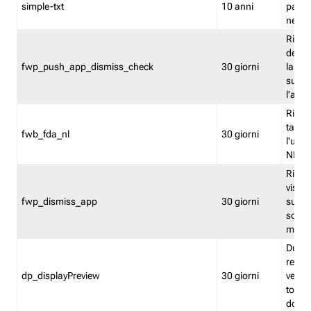
simple-txt
10 anni
pagina
nell'
Ricord
dell'u
fwp_push_app_dismiss_check
30 giorni
la po
sugge
l'audi
Riport
tacci
fwb_fda_nl
30 giorni
l'uten
NL
Ricor
visto 
fwp_dismiss_app
30 giorni
sugge
scari
mobil
Durant
regis
dp_displayPreview
30 giorni
verica
torna
dopo v