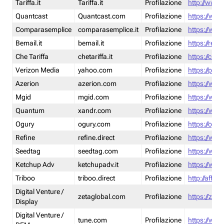
Tariffa.it
Tariffa.it
Profilazione
http://www.t
Quantcast
Quantcast.com
Profilazione
https://www
Comparasemplice
comparasemplice.it
Profilazione
https://www
Bemail.it
bemail.it
Profilazione
https://reta
Che Tariffa
chetariffa.it
Profilazione
https://chet
Verizon Media
yahoo.com
Profilazione
https://pol
Azerion
azerion.com
Profilazione
https://www
Mgid
mgid.com
Profilazione
https://www
Quantum
xandr.com
Profilazione
https://www
Ogury
ogury.com
Profilazione
https://ogur
Refine
refine.direct
Profilazione
https://www.
Seedtag
seedtag.com
Profilazione
https://www
Ketchup Adv
ketchupadv.it
Profilazione
https://www
Triboo
triboo.direct
Profilazione
http://affili
Digital Venture /
zetaglobal.com
Profilazione
https://zeta
Display
Digital Venture /
tune.com
Profilazione
https://www