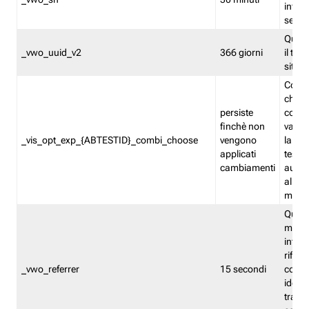
inform
sessi
Quest
_vwo_uuid_v2
366 giorni
il tra
sito 
Cooki
che m
persiste
combi
finchè non
varian
_vis_opt_exp_{ABTESTID}_combi_choose
vengono
la co
applicati
test. 
cambiamenti
autom
all'ap
modif
Quest
memor
infor
riferi
_vwo_referrer
15 secondi
conse
identi
traffi