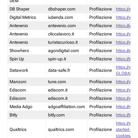
DEM
DB Shaper
dbshaper.com
Profilazione
https://www
Digital Metrics
iubenda.com
Profilazione
https://www
Antevenio
antevenio.com
Profilazione
https://pmp.
Antevenio
cliccalavoro.it
Profilazione
https://www
Antevenio
turistacurioso.it
Profilazione
https://www.
Showhero
agondigital.com
Profilazione
https://agon
Spin Up
spin-up.it
Profilazione
https://blog
https://ww
Datawork
data-safe.fr
Profilazione
GLOBAL-LT
Manzoni
tune.com
Profilazione
https://www
Ediscom
ediscom.it
Profilazione
https://www
Ediscom
ediscom.it
Profilazione
https://www
Media Adgo
adgoaffiliation.com
Profilazione
https://med
Bitly
bitly.com
Profilazione
https://bitl
https://www
Qualtrics
qualtrics.com
Profilazione
started-wi
cookies/