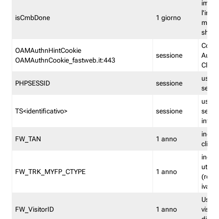
imped
l'inse
isCmbDone
1 giorno
multi
shp
Cooki
OAMAuthnHintCookie
sessione
Auten
OAMAuthnCookie_fastweb.it:443
Clien
usata
PHPSESSID
sessione
sessi
usata
TS<identificativo>
sessione
sessi
inform
indica
FW_TAN
1 anno
clien
indica
utent
FW_TRK_MYFP_CTYPE
1 anno
(resid
iva/i
Usato 
FW_VisitorID
1 anno
visitat