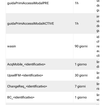
visual
guidaPrimiAccessiModalPRE
1h
della
guida 
imped
visual
guidaPrimiAccessiModalACTIVE
1h
della
guida 
identi
che si
wasin
90 giorni
rete f
autent
clienti
limita
AcqMobile_<identificativo>
1 giorno
di ac
limita
UpsellFM-<identificativo>
30 giorni
di ups
limita
ChangeReq_<identificativo>
7 giorni
ricon
limita
BC_<identificativo>
1 giorno
vouch