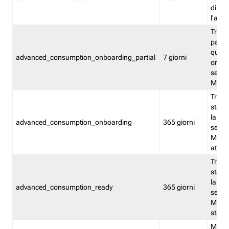
direct
l'attr
Tracc
parzia
quest
advanced_consumption_onboarding_partial
7 giorni
onbord
serviz
Moni
Tracci
stata 
la not
advanced_consumption_onboarding
365 giorni
serviz
Monit
attiva
Tracci
stata 
la not
advanced_consumption_ready
365 giorni
serviz
Monit
stato 
Memor