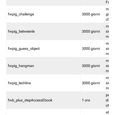
Fastw
mantie
fwpig_challenge
3000 giorni
giochi
chall
mantie
fwpig_betweenle
3000 giorni
singol
modal
mantie
fwpig_guess_object
3000 giorni
singol
modal
mantie
fwpig_hangman
3000 giorni
singol
modal
mantie
fwpig_techline
3000 giorni
singol
modal
perme
fwb_plus_stepAccessEbook
1 ora
di un 
utenti
attiva 