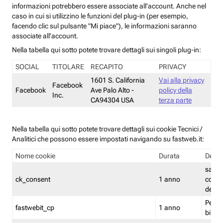
informazioni potrebbero essere associate all'account. Anche nel
caso in cui si utilizzino le funzioni del plug-in (per esempio,
facendo clic sul pulsante "Mi piace"), le informazioni saranno
associate all'account.
Nella tabella qui sotto potete trovare dettagli sui singoli plug-in:
SOCIAL
TITOLARE
RECAPITO
PRIVACY
1601 S. California
Vai alla privacy
Facebook
Facebook
Ave Palo Alto -
policy della
Inc.
CA94304 USA
terza parte
Nella tabella qui sotto potete trovare dettagli sui cookie Tecnici /
Analitici che possono essere impostati navigando su fastweb.it:
Nome cookie
Durata
Descr
salva i
ck_consent
1 anno
conse
dei c
Persi
fastwebit_cp
1 anno
bilanc