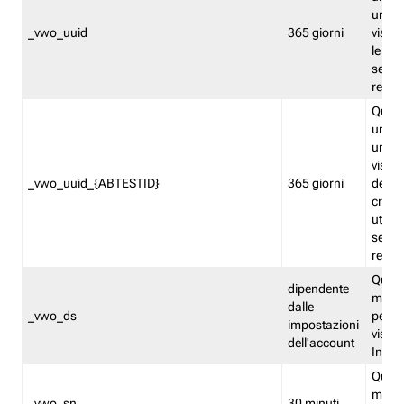
univo
_vwo_uuid
365 giorni
visita
le fun
segme
repor
Quest
un ide
univo
visita
_vwo_uuid_{ABTESTID}
365 giorni
del t
cross
utiliz
segme
repor
Quest
dipendente
memor
dalle
_vwo_ds
persis
impostazioni
visit
dell'account
Insig
Quest
memo
_vwo_sn
30 minuti