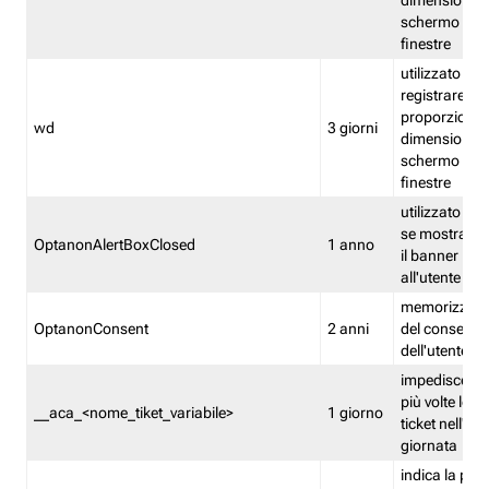
dimensioni de
schermo e de
finestre
utilizzato per
registrare le
proporzioni e
wd
3 giorni
dimensioni de
schermo e de
finestre
utilizzato pe
se mostrare
OptanonAlertBoxClosed
1 anno
il banner pri
all'utente
memorizza lo
OptanonConsent
2 anni
del consenso
dell'utente
impedisce di 
più volte lo s
__aca_<nome_tiket_variabile>
1 giorno
ticket nell'ar
giornata
indica la pre