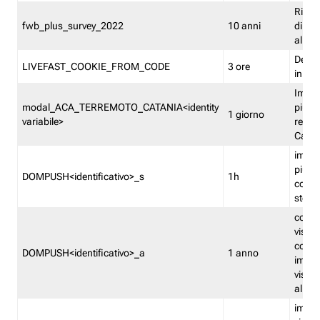
Ricor
fwb_plus_survey_2022
10 anni
di su
all'ut
Dedupl
LIVEFAST_COOKIE_FROM_CODE
3 ore
in Fa
Imped
modal_ACA_TERREMOTO_CATANIA<identity
più vo
1 giorno
variabile>
relati
Catan
imped
più p
DOMPUSH<identificativo>_s
1h
comme
stess
conta
visua
comme
DOMPUSH<identificativo>_a
1 anno
imped
visua
all'in
imped