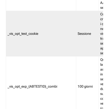
A/B. I
sempr
Cooki
creato
i cook
nel b
_vis_opt_test_cookie
Sessione
visita
tracc
sessi
aperte
sempr
Quest
la var
assegn
in mo
sempr
versi
_vis_opt_exp_{ABTESTID}_combi
100 giorni
durant
succes
corri
versio
(contr