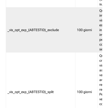
succes
Quest
impos
visita
esclu
_vis_opt_exp_{ABTESTID}_exclude
100 giorni
in bas
impos
percen
coinvo
sempr
Quest
creat
visita
asseg
varia
ancor
reind
relati
_vis_opt_exp_{ABTESTID}_split
100 giorni
Perme
verifi
corri