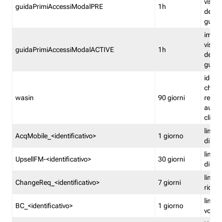
visual
guidaPrimiAccessiModalPRE
1h
della
guida 
imped
visual
guidaPrimiAccessiModalACTIVE
1h
della
guida 
identi
che si
wasin
90 giorni
rete f
autent
clienti
limita
AcqMobile_<identificativo>
1 giorno
di ac
limita
UpsellFM-<identificativo>
30 giorni
di ups
limita
ChangeReq_<identificativo>
7 giorni
ricon
limita
BC_<identificativo>
1 giorno
vouch