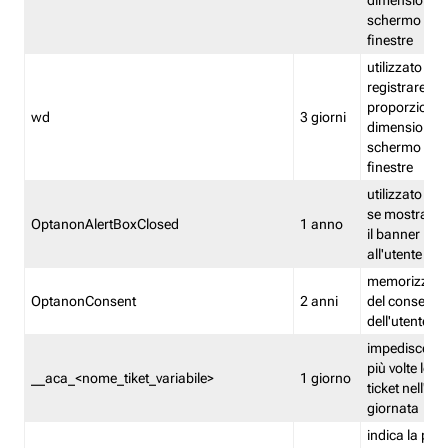
dimensioni de
schermo e de
finestre
utilizzato per
registrare le
proporzioni e
wd
3 giorni
dimensioni de
schermo e de
finestre
utilizzato pe
se mostrare
OptanonAlertBoxClosed
1 anno
il banner pri
all'utente
memorizza lo
OptanonConsent
2 anni
del consenso
dell'utente
impedisce di 
più volte lo s
__aca_<nome_tiket_variabile>
1 giorno
ticket nell'ar
giornata
indica la pre