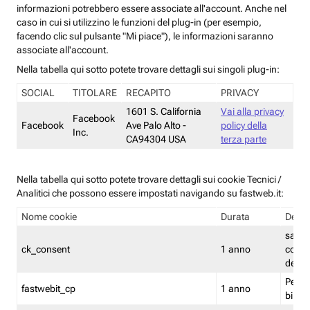
informazioni potrebbero essere associate all'account. Anche nel
caso in cui si utilizzino le funzioni del plug-in (per esempio,
facendo clic sul pulsante "Mi piace"), le informazioni saranno
associate all'account.
Nella tabella qui sotto potete trovare dettagli sui singoli plug-in:
SOCIAL
TITOLARE
RECAPITO
PRIVACY
1601 S. California
Vai alla privacy
Facebook
Facebook
Ave Palo Alto -
policy della
Inc.
CA94304 USA
terza parte
Nella tabella qui sotto potete trovare dettagli sui cookie Tecnici /
Analitici che possono essere impostati navigando su fastweb.it:
Nome cookie
Durata
Descr
salva i
ck_consent
1 anno
conse
dei c
Persi
fastwebit_cp
1 anno
bilanc