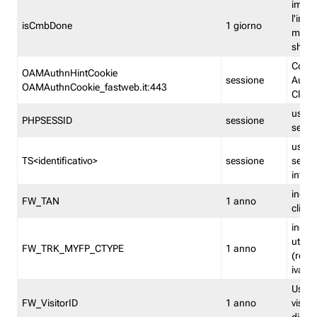
imped
l'inse
isCmbDone
1 giorno
multi
shp
Cooki
OAMAuthnHintCookie
sessione
Auten
OAMAuthnCookie_fastweb.it:443
Clien
usata
PHPSESSID
sessione
sessi
usata
TS<identificativo>
sessione
sessi
inform
indica
FW_TAN
1 anno
clien
indica
utent
FW_TRK_MYFP_CTYPE
1 anno
(resid
iva/i
Usato 
FW_VisitorID
1 anno
visitat