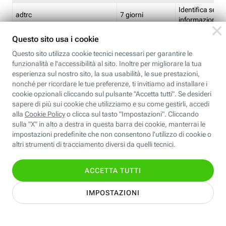
Identifica se so
adtrc
7 giorni
informazioni s
Limite di freq
CFFC<TagID>
7 giorni
composto
Identifica se c'
ricontrollare l'
CM
1 giorno
corrispondenti 
(impostata da 
Identifica se c'
ricontrollare l'
CM14
14 giorni
corrispondenti 
(impostata da 
Identifica l'app
CT<TrackingSetupID>
1 ora
clic per i pixel d
pagine dell'ins
Identifica la quo
EBFC<BannerID>
7 giorni
banner espandi
Identifica la qu
EBFCD<BannerID>
7 giorni
per il banner e