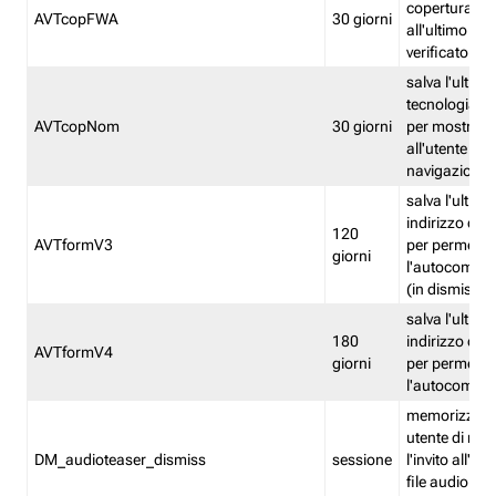
copertura fw
AVTcopFWA
30 giorni
all'ultimo ind
verificato
salva l'ultima
tecnologia ve
AVTcopNom
30 giorni
per mostrarl
all'utente dur
navigazione
salva l'ultimo
indirizzo di 
120
AVTformV3
per permette
giorni
l'autocompl
(in dismissio
salva l'ultimo
180
indirizzo di 
AVTformV4
giorni
per permette
l'autocompl
memorizza la
utente di non
DM_audioteaser_dismiss
sessione
l'invito all'as
file audio del 