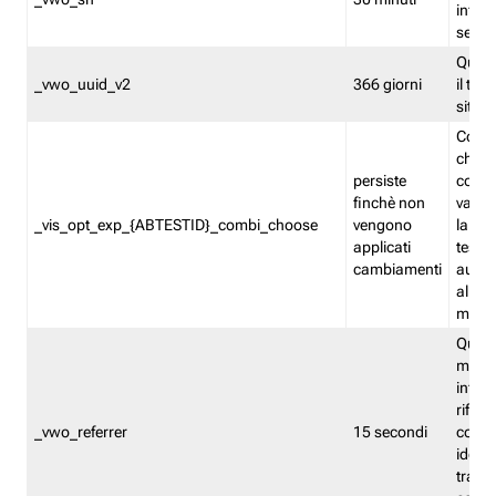
inform
sessi
Quest
_vwo_uuid_v2
366 giorni
il tra
sito 
Cooki
che m
persiste
combi
finchè non
varian
_vis_opt_exp_{ABTESTID}_combi_choose
vengono
la co
applicati
test. 
cambiamenti
autom
all'ap
modif
Quest
memor
infor
riferi
_vwo_referrer
15 secondi
conse
identi
traffi