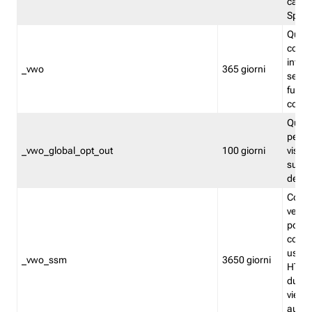
caso 
Split
Quest
conten
infor
_vwo
365 giorni
servi
futuro,
cooki
Quest
persi
_vwo_global_opt_out
100 giorni
visita
su tut
deter
Cookie
verif
possa
cookie
usano 
_vwo_ssm
3650 giorni
HTTP.
durat
viene 
autom