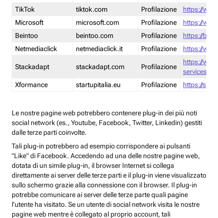
TikTok
tiktok.com
Profilazione
https://www
Microsoft
microsoft.com
Profilazione
https://www
Beintoo
beintoo.com
Profilazione
https://bei
Netmediaclick
netmediaclick.it
Profilazione
https://www
https://ww
Stackadapt
stackadapt.com
Profilazione
services-pri
Xformance
startupitalia.eu
Profilazione
https://start
Le nostre pagine web potrebbero contenere plug-in dei più noti
social network (es., Youtube, Facebook, Twitter, Linkedin) gestiti
dalle terze parti coinvolte.
Tali plug-in potrebbero ad esempio corrispondere ai pulsanti
"Like" di Facebook. Accedendo ad una delle nostre pagine web,
dotata di un simile plug-in, il browser Internet si collega
direttamente ai server delle terze parti e il plug-in viene visualizzato
sullo schermo grazie alla connessione con il browser. Il plug-in
potrebbe comunicare ai server delle terze parte quali pagine
l'utente ha visitato. Se un utente di social network visita le nostre
pagine web mentre è collegato al proprio account, tali