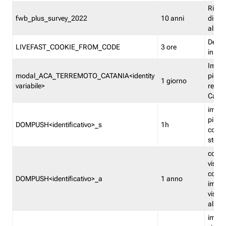
Ricor
fwb_plus_survey_2022
10 anni
di su
all'ut
Dedupl
LIVEFAST_COOKIE_FROM_CODE
3 ore
in Fa
Imped
modal_ACA_TERREMOTO_CATANIA<identity
più vo
1 giorno
variabile>
relati
Catan
imped
più p
DOMPUSH<identificativo>_s
1h
comme
stess
conta
visua
comme
DOMPUSH<identificativo>_a
1 anno
imped
visua
all'in
imped