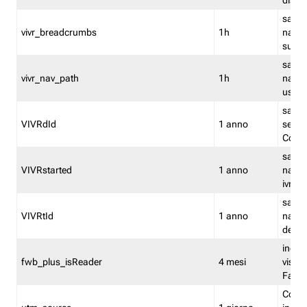
dismi
salva
vivr_breadcrumbs
1h
navig
su vis
salva 
vivr_nav_path
1h
navig
usato
salva 
VIVRdId
1 anno
sessio
Conv
salva 
VIVRstarted
1 anno
navig
ivr ini
salva 
VIVRtId
1 anno
naviga
del cl
indica
fwb_plus_isReader
4 mesi
visual
Fastw
Cooki