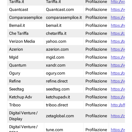
Tariffa.it
Tariffa.it
Profilazione
http://www.t
Quantcast
Quantcast.com
Profilazione
https://www
Comparasemplice
comparasemplice.it
Profilazione
https://www
Bemail.it
bemail.it
Profilazione
https://reta
Che Tariffa
chetariffa.it
Profilazione
https://chet
Verizon Media
yahoo.com
Profilazione
https://pol
Azerion
azerion.com
Profilazione
https://www
Mgid
mgid.com
Profilazione
https://www
Quantum
xandr.com
Profilazione
https://www
Ogury
ogury.com
Profilazione
https://ogur
Refine
refine.direct
Profilazione
https://www.
Seedtag
seedtag.com
Profilazione
https://www
Ketchup Adv
ketchupadv.it
Profilazione
https://www
Triboo
triboo.direct
Profilazione
http://affili
Digital Venture /
zetaglobal.com
Profilazione
https://zeta
Display
Digital Venture /
tune.com
Profilazione
https://www