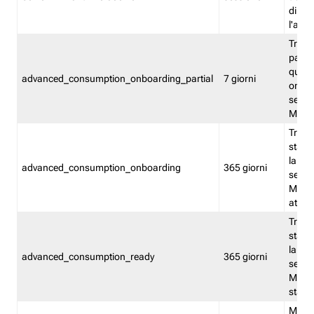
direct
l'attr
Tracc
parzia
quest
advanced_consumption_onboarding_partial
7 giorni
onbord
serviz
Moni
Tracci
stata 
la not
advanced_consumption_onboarding
365 giorni
serviz
Monit
attiva
Tracci
stata 
la not
advanced_consumption_ready
365 giorni
serviz
Monit
stato 
Memor