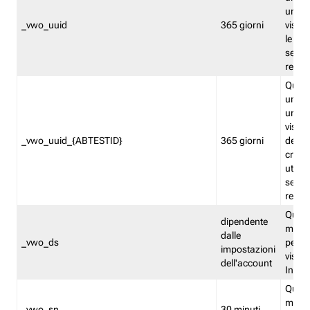
univo
_vwo_uuid
365 giorni
visita
le fun
segme
repor
Quest
un ide
univo
visita
_vwo_uuid_{ABTESTID}
365 giorni
del t
cross
utiliz
segme
repor
Quest
dipendente
memor
dalle
_vwo_ds
persis
impostazioni
visit
dell'account
Insig
Quest
memo
_vwo_sn
30 minuti