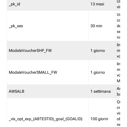
Usato 
_pk_id
13 mesi
visitat
Usato 
comp
_pk_ses
30 min
dell’u
sessi
navig
limita
ModaleVoucherSHP_FW
1 giorno
multi
vouche
limita
multi
ModaleVoucherSMALL_FW
1 giorno
vouch
Medie
Amaz
AWSALB
1 settimana
balan
Quest
creat
visit
_vis_opt_exp_{ABTESTID}_goal_{GOALID}
100 giorni
obiett
nel co