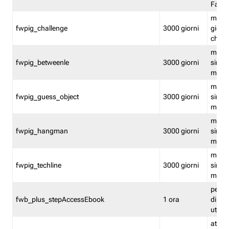
Fastw
mantie
fwpig_challenge
3000 giorni
giochi
chall
mantie
fwpig_betweenle
3000 giorni
singol
modal
mantie
fwpig_guess_object
3000 giorni
singol
modal
mantie
fwpig_hangman
3000 giorni
singol
modal
mantie
fwpig_techline
3000 giorni
singol
modal
perme
fwb_plus_stepAccessEbook
1 ora
di un 
utenti
attiva 