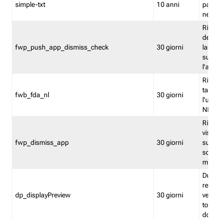
simple-txt
10 anni
pagina
nell'
Ricord
dell'u
fwp_push_app_dismiss_check
30 giorni
la po
sugge
l'audi
Riport
tacci
fwb_fda_nl
30 giorni
l'uten
NL
Ricor
visto 
fwp_dismiss_app
30 giorni
sugge
scari
mobil
Durant
regis
dp_displayPreview
30 giorni
verica
torna
dopo v