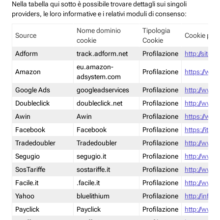
Nella tabella qui sotto è possibile trovare dettagli sui singoli
providers, le loro informative e i relativi moduli di consenso:
Nome dominio
Tipologia
Source
Cookie poli
cookie
Cookie
Adform
track.adform.net
Profilazione
http://site.
eu.amazon-
Amazon
Profilazione
https://www
adsystem.com
Google Ads
googleadservices
Profilazione
http://www.
Doubleclick
doubleclick.net
Profilazione
http://www.
Awin
Awin
Profilazione
https://www
Facebook
Facebook
Profilazione
https://it-
Tradedoubler
Tradedoubler
Profilazione
http://www.
Segugio
segugio.it
Profilazione
http://www.
SosTariffe
sostariffe.it
Profilazione
http://www.s
Facile.it
.facile.it
Profilazione
http://www.f
Yahoo
bluelithium
Profilazione
http://info.
Payclick
Payclick
Profilazione
http://www.p