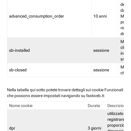
delle 
dash
advanced_consumption_order
10 anni
Monit
posso
riord
drag
Memor
clicca
sb-installed
sessione
instal
smar
Memor
sb-closed
sessione
chius
Nella tabella qui sotto potete trovare dettagli sui cookie Funzionali
che possono essere impostati navigando su fastweb.it:
Nome cookie
Durata
Descrizione
utilizzato per
registrare le
proporzioni e
dpr
3 giorni