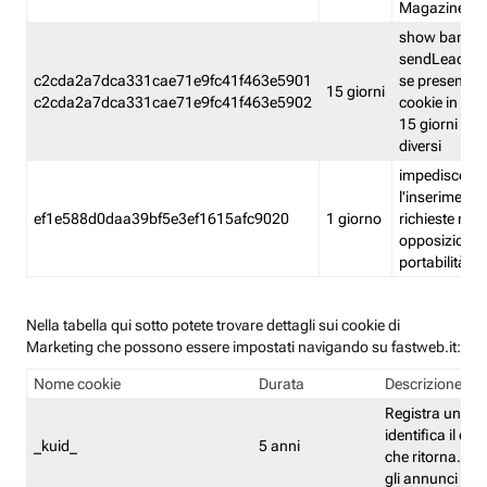
Magazine
show banner
sendLead A
c2cda2a7dca331cae71e9fc41f463e5901
se presenti e
15 giorni
c2cda2a7dca331cae71e9fc41f463e5902
cookie in un 
15 giorni e in
diversi
impedisce
l'inserimento 
ef1e588d0daa39bf5e3ef1615afc9020
1 giorno
richieste mult
opposizione
portabilità g
Nella tabella qui sotto potete trovare dettagli sui cookie di
Marketing che possono essere impostati navigando su fastweb.it:
Nome cookie
Durata
Descrizione
Registra un ID 
identifica il dis
_kuid_
5 anni
che ritorna. L'I
gli annunci mira