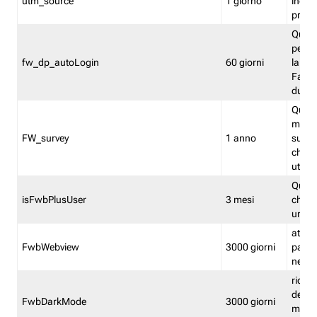
utm_source
1 giorno
indica
proven
Quest
perme
fw_dp_autoLogin
60 giorni
la log
Fastwe
durat
Quest
manti
FW_survey
1 anno
surve
chiuse
utenti
Quest
isFwbPlusUser
3 mesi
che l'
una l
attiva 
FwbWebview
3000 giorni
pagina
nell'
ricor
dell'u
FwbDarkMode
3000 giorni
mode 