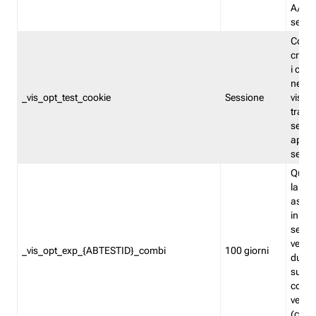
A/B. I
sempr
Cooki
creato
i cook
nel b
_vis_opt_test_cookie
Sessione
visita
tracc
sessi
aperte
sempr
Quest
la var
assegn
in mo
sempr
versi
_vis_opt_exp_{ABTESTID}_combi
100 giorni
durant
succes
corri
versio
(contr