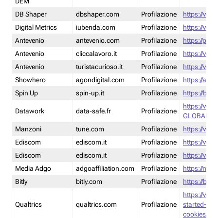
DEM
DB Shaper
dbshaper.com
Profilazione
https://www
Digital Metrics
iubenda.com
Profilazione
https://www
Antevenio
antevenio.com
Profilazione
https://pmp.
Antevenio
cliccalavoro.it
Profilazione
https://www
Antevenio
turistacurioso.it
Profilazione
https://www.
Showhero
agondigital.com
Profilazione
https://agon
Spin Up
spin-up.it
Profilazione
https://blog
https://ww
Datawork
data-safe.fr
Profilazione
GLOBAL-LT
Manzoni
tune.com
Profilazione
https://www
Ediscom
ediscom.it
Profilazione
https://www
Ediscom
ediscom.it
Profilazione
https://www
Media Adgo
adgoaffiliation.com
Profilazione
https://med
Bitly
bitly.com
Profilazione
https://bitl
https://www
Qualtrics
qualtrics.com
Profilazione
started-wi
cookies/