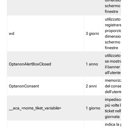
dimensioni de
schermo e de
finestre
utilizzato per
registrare le
proporzioni e
wd
3 giorni
dimensioni de
schermo e de
finestre
utilizzato pe
se mostrare
OptanonAlertBoxClosed
1 anno
il banner pri
all'utente
memorizza lo
OptanonConsent
2 anni
del consenso
dell'utente
impedisce di 
più volte lo s
__aca_<nome_tiket_variabile>
1 giorno
ticket nell'ar
giornata
indica la pre