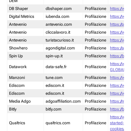
DEM
DB Shaper
dbshaper.com
Profilazione
https://www
Digital Metrics
iubenda.com
Profilazione
https://www
Antevenio
antevenio.com
Profilazione
https://pmp.
Antevenio
cliccalavoro.it
Profilazione
https://www
Antevenio
turistacurioso.it
Profilazione
https://www.
Showhero
agondigital.com
Profilazione
https://agon
Spin Up
spin-up.it
Profilazione
https://blog
https://ww
Datawork
data-safe.fr
Profilazione
GLOBAL-LT
Manzoni
tune.com
Profilazione
https://www
Ediscom
ediscom.it
Profilazione
https://www
Ediscom
ediscom.it
Profilazione
https://www
Media Adgo
adgoaffiliation.com
Profilazione
https://med
Bitly
bitly.com
Profilazione
https://bitl
https://www
Qualtrics
qualtrics.com
Profilazione
started-wi
cookies/