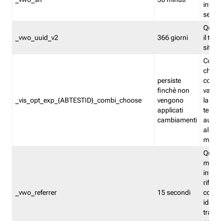
inform
sessi
Quest
_vwo_uuid_v2
366 giorni
il tra
sito 
Cooki
che m
persiste
combi
finchè non
varian
_vis_opt_exp_{ABTESTID}_combi_choose
vengono
la co
applicati
test. 
cambiamenti
autom
all'ap
modif
Quest
memor
infor
riferi
_vwo_referrer
15 secondi
conse
identi
traffi