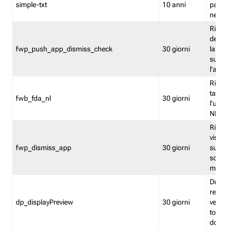
simple-txt
10 anni
pagina
nell'
Ricord
dell'u
fwp_push_app_dismiss_check
30 giorni
la po
sugge
l'audi
Riport
tacci
fwb_fda_nl
30 giorni
l'uten
NL
Ricor
visto 
fwp_dismiss_app
30 giorni
sugge
scari
mobil
Durant
regis
dp_displayPreview
30 giorni
verica
torna
dopo v