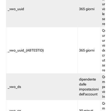
univo
_vwo_uuid
365 giorni
visita
le fun
segme
repor
Quest
un ide
univo
visita
_vwo_uuid_{ABTESTID}
365 giorni
del t
cross
utiliz
segme
repor
Quest
dipendente
memor
dalle
_vwo_ds
persis
impostazioni
visit
dell'account
Insig
Quest
memo
_vwo_sn
30 minuti