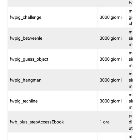
Fastw
mantie
fwpig_challenge
3000 giorni
giochi
chall
mantie
fwpig_betweenle
3000 giorni
singol
modal
mantie
fwpig_guess_object
3000 giorni
singol
modal
mantie
fwpig_hangman
3000 giorni
singol
modal
mantie
fwpig_techline
3000 giorni
singol
modal
perme
fwb_plus_stepAccessEbook
1 ora
di un 
utenti
attiva 