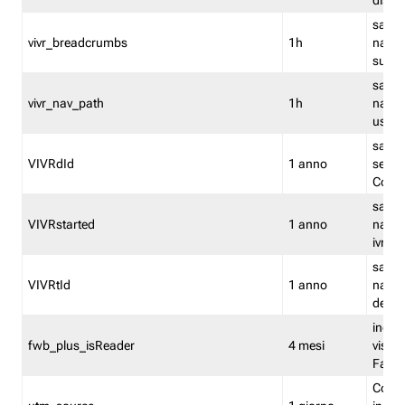
dismi
salva
vivr_breadcrumbs
1h
navig
su vis
salva 
vivr_nav_path
1h
navig
usato
salva 
VIVRdId
1 anno
sessio
Conv
salva 
VIVRstarted
1 anno
navig
ivr ini
salva 
VIVRtId
1 anno
naviga
del cl
indica
fwb_plus_isReader
4 mesi
visual
Fastw
Cooki