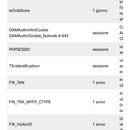
imped
l'inse
isCmbDone
1 giorno
multi
shp
Cooki
OAMAuthnHintCookie
sessione
Auten
OAMAuthnCookie_fastweb.it:443
Clien
usata
PHPSESSID
sessione
sessi
usata
TS<identificativo>
sessione
sessi
inform
indica
FW_TAN
1 anno
clien
indica
utent
FW_TRK_MYFP_CTYPE
1 anno
(resid
iva/i
Usato 
FW_VisitorID
1 anno
visitat