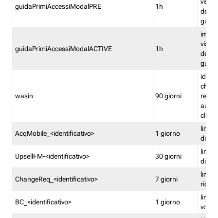
visual
guidaPrimiAccessiModalPRE
1h
della
guida 
imped
visual
guidaPrimiAccessiModalACTIVE
1h
della
guida 
identi
che si
wasin
90 giorni
rete f
autent
clienti
limita
AcqMobile_<identificativo>
1 giorno
di ac
limita
UpsellFM-<identificativo>
30 giorni
di ups
limita
ChangeReq_<identificativo>
7 giorni
ricon
limita
BC_<identificativo>
1 giorno
vouch