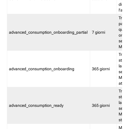
direct
l'attr
Tracc
parzia
quest
advanced_consumption_onboarding_partial
7 giorni
onbord
serviz
Moni
Tracci
stata 
la not
advanced_consumption_onboarding
365 giorni
serviz
Monit
attiva
Tracci
stata 
la not
advanced_consumption_ready
365 giorni
serviz
Monit
stato 
Memor