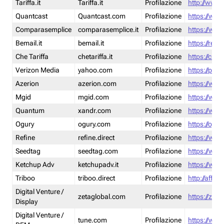
Tariffa.it
Tariffa.it
Profilazione
http://www.t
Quantcast
Quantcast.com
Profilazione
https://www
Comparasemplice
comparasemplice.it
Profilazione
https://www
Bemail.it
bemail.it
Profilazione
https://reta
Che Tariffa
chetariffa.it
Profilazione
https://chet
Verizon Media
yahoo.com
Profilazione
https://pol
Azerion
azerion.com
Profilazione
https://www
Mgid
mgid.com
Profilazione
https://www
Quantum
xandr.com
Profilazione
https://www
Ogury
ogury.com
Profilazione
https://ogur
Refine
refine.direct
Profilazione
https://www.
Seedtag
seedtag.com
Profilazione
https://www
Ketchup Adv
ketchupadv.it
Profilazione
https://www
Triboo
triboo.direct
Profilazione
http://affili
Digital Venture /
zetaglobal.com
Profilazione
https://zeta
Display
Digital Venture /
tune.com
Profilazione
https://www