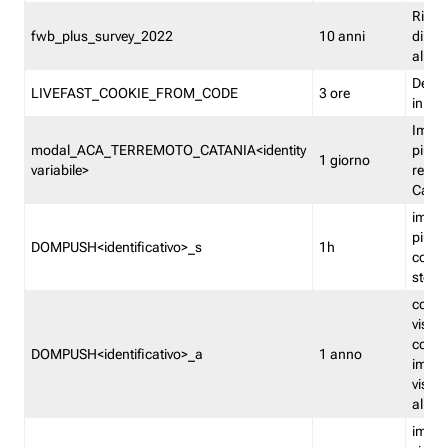
Ricor
fwb_plus_survey_2022
10 anni
di su
all'ut
Dedupl
LIVEFAST_COOKIE_FROM_CODE
3 ore
in Fa
Imped
modal_ACA_TERREMOTO_CATANIA<identity
più vo
1 giorno
variabile>
relati
Catan
imped
più p
DOMPUSH<identificativo>_s
1h
comme
stess
conta
visua
comme
DOMPUSH<identificativo>_a
1 anno
imped
visua
all'in
imped