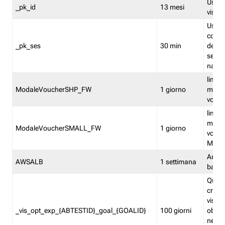
Usato 
_pk_id
13 mesi
visitat
Usato 
comp
_pk_ses
30 min
dell’u
sessi
navig
limita
ModaleVoucherSHP_FW
1 giorno
multi
vouche
limita
multi
ModaleVoucherSMALL_FW
1 giorno
vouch
Medie
Amaz
AWSALB
1 settimana
balan
Quest
creat
visit
_vis_opt_exp_{ABTESTID}_goal_{GOALID}
100 giorni
obiett
nel co