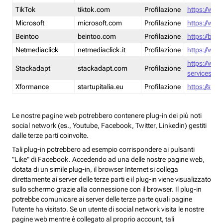
TikTok
tiktok.com
Profilazione
https://www
Microsoft
microsoft.com
Profilazione
https://www
Beintoo
beintoo.com
Profilazione
https://bei
Netmediaclick
netmediaclick.it
Profilazione
https://www
https://ww
Stackadapt
stackadapt.com
Profilazione
services-pri
Xformance
startupitalia.eu
Profilazione
https://start
Le nostre pagine web potrebbero contenere plug-in dei più noti
social network (es., Youtube, Facebook, Twitter, Linkedin) gestiti
dalle terze parti coinvolte.
Tali plug-in potrebbero ad esempio corrispondere ai pulsanti
"Like" di Facebook. Accedendo ad una delle nostre pagine web,
dotata di un simile plug-in, il browser Internet si collega
direttamente ai server delle terze parti e il plug-in viene visualizzato
sullo schermo grazie alla connessione con il browser. Il plug-in
potrebbe comunicare ai server delle terze parte quali pagine
l'utente ha visitato. Se un utente di social network visita le nostre
pagine web mentre è collegato al proprio account, tali