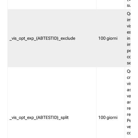
succes
Quest
impos
visita
esclu
_vis_opt_exp_{ABTESTID}_exclude
100 giorni
in bas
impos
percen
coinvo
sempr
Quest
creat
visita
asseg
varia
ancor
reind
relati
_vis_opt_exp_{ABTESTID}_split
100 giorni
Perme
verifi
corri