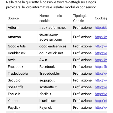
Nella tabella qui sotto è possibile trovare dettagli sui singoli
providers, le loro informative e i relativi moduli di consenso:
Nome dominio
Tipologia
Source
Cookie poli
cookie
Cookie
Adform
track.adform.net
Profilazione
http://site.
eu.amazon-
Amazon
Profilazione
https://www
adsystem.com
Google Ads
googleadservices
Profilazione
http://www.
Doubleclick
doubleclick.net
Profilazione
http://www.
Awin
Awin
Profilazione
https://www
Facebook
Facebook
Profilazione
https://it-
Tradedoubler
Tradedoubler
Profilazione
http://www.
Segugio
segugio.it
Profilazione
http://www.
SosTariffe
sostariffe.it
Profilazione
http://www.s
Facile.it
.facile.it
Profilazione
http://www.f
Yahoo
bluelithium
Profilazione
http://info.
Payclick
Payclick
Profilazione
http://www.p