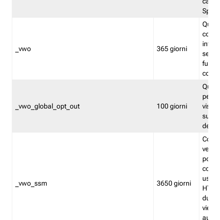
caso 
Split
Quest
conten
infor
_vwo
365 giorni
servi
futuro,
cooki
Quest
persi
_vwo_global_opt_out
100 giorni
visita
su tut
deter
Cookie
verif
possa
cookie
usano 
_vwo_ssm
3650 giorni
HTTP.
durat
viene 
autom