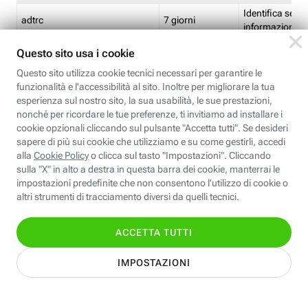
Identifica se so
adtrc
7 giorni
informazioni s
Limite di freq
CFFC<TagID>
7 giorni
composto
Identifica se c'
ricontrollare l'
CM
1 giorno
corrispondenti 
(impostata da 
Identifica se c'
ricontrollare l'
CM14
14 giorni
corrispondenti 
(impostata da 
Identifica l'app
CT<TrackingSetupID>
1 ora
clic per i pixel d
pagine dell'ins
Identifica la quo
EBFC<BannerID>
7 giorni
banner espandi
Identifica la qu
EBFCD<BannerID>
7 giorni
per il banner e