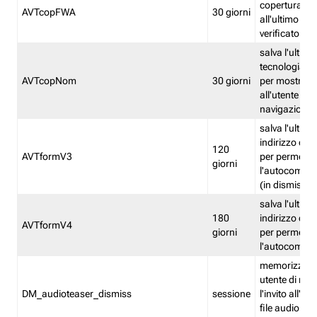
copertura fw
AVTcopFWA
30 giorni
all'ultimo ind
verificato
salva l'ultima
tecnologia ve
AVTcopNom
30 giorni
per mostrarl
all'utente dur
navigazione
salva l'ultimo
indirizzo di 
120
AVTformV3
per permette
giorni
l'autocompl
(in dismissio
salva l'ultimo
180
indirizzo di 
AVTformV4
giorni
per permette
l'autocompl
memorizza la
utente di non
DM_audioteaser_dismiss
sessione
l'invito all'as
file audio del 