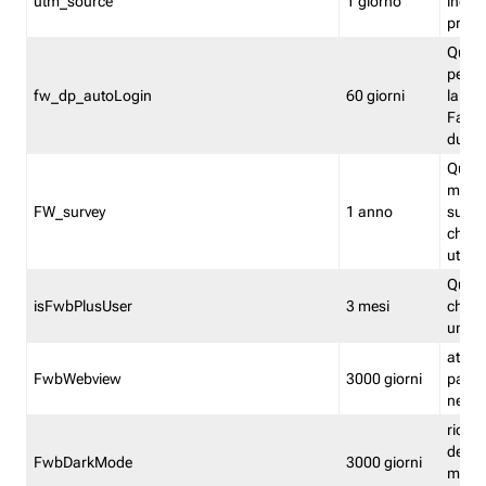
utm_source
1 giorno
indica
proven
Quest
perme
fw_dp_autoLogin
60 giorni
la log
Fastwe
durat
Quest
manti
FW_survey
1 anno
surve
chiuse
utenti
Quest
isFwbPlusUser
3 mesi
che l'
una l
attiva 
FwbWebview
3000 giorni
pagina
nell'
ricor
dell'u
FwbDarkMode
3000 giorni
mode 