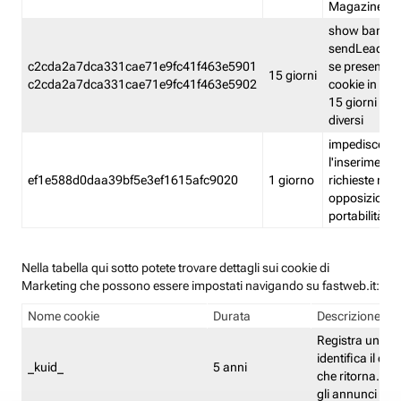
Magazine
show banner
sendLead A
c2cda2a7dca331cae71e9fc41f463e5901
se presenti e
15 giorni
c2cda2a7dca331cae71e9fc41f463e5902
cookie in un 
15 giorni e in
diversi
impedisce
l'inserimento 
ef1e588d0daa39bf5e3ef1615afc9020
1 giorno
richieste mult
opposizione
portabilità g
Nella tabella qui sotto potete trovare dettagli sui cookie di
Marketing che possono essere impostati navigando su fastweb.it:
Nome cookie
Durata
Descrizione
Registra un ID 
identifica il dis
_kuid_
5 anni
che ritorna. L'I
gli annunci mira