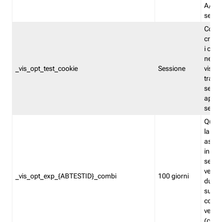
A/B. I
sempr
Cooki
creato
i cook
nel b
_vis_opt_test_cookie
Sessione
visita
tracc
sessi
aperte
sempr
Quest
la var
assegn
in mo
sempr
versi
_vis_opt_exp_{ABTESTID}_combi
100 giorni
durant
succes
corri
versio
(contr