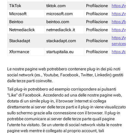
TikTok
tiktok.com
Profilazione
https://www
Microsoft
microsoft.com
Profilazione
https://www
Beintoo
beintoo.com
Profilazione
https://bei
Netmediaclick
netmediaclick.it
Profilazione
https://www
https://ww
Stackadapt
stackadapt.com
Profilazione
services-pri
Xformance
startupitalia.eu
Profilazione
https://start
Le nostre pagine web potrebbero contenere plug-in dei più noti
social network (es., Youtube, Facebook, Twitter, Linkedin) gestiti
dalle terze parti coinvolte.
Tali plug-in potrebbero ad esempio corrispondere ai pulsanti
"Like" di Facebook. Accedendo ad una delle nostre pagine web,
dotata di un simile plug-in, il browser Internet si collega
direttamente ai server delle terze parti e il plug-in viene visualizzato
sullo schermo grazie alla connessione con il browser. Il plug-in
potrebbe comunicare ai server delle terze parte quali pagine
l'utente ha visitato. Se un utente di social network visita le nostre
pagine web mentre è collegato al proprio account, tali