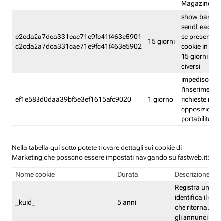
Magazine
show banner
sendLead A
c2cda2a7dca331cae71e9fc41f463e5901
se presenti e
15 giorni
c2cda2a7dca331cae71e9fc41f463e5902
cookie in un 
15 giorni e in
diversi
impedisce
l'inserimento 
ef1e588d0daa39bf5e3ef1615afc9020
1 giorno
richieste mult
opposizione
portabilità g
Nella tabella qui sotto potete trovare dettagli sui cookie di
Marketing che possono essere impostati navigando su fastweb.it:
Nome cookie
Durata
Descrizione
Registra un ID 
identifica il dis
_kuid_
5 anni
che ritorna. L'I
gli annunci mira