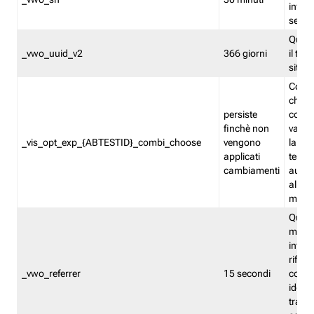
inform
sessi
Quest
_vwo_uuid_v2
366 giorni
il tra
sito 
Cooki
che m
persiste
combi
finchè non
varian
_vis_opt_exp_{ABTESTID}_combi_choose
vengono
la co
applicati
test. 
cambiamenti
autom
all'ap
modif
Quest
memor
infor
riferi
_vwo_referrer
15 secondi
conse
identi
traffi