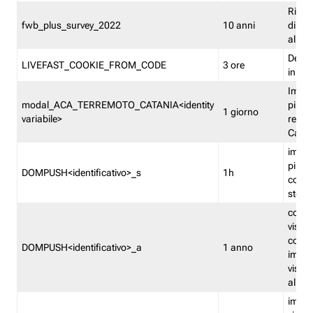
Ricor
fwb_plus_survey_2022
10 anni
di su
all'ut
Dedupl
LIVEFAST_COOKIE_FROM_CODE
3 ore
in Fa
Imped
modal_ACA_TERREMOTO_CATANIA<identity
più vo
1 giorno
variabile>
relati
Catan
imped
più p
DOMPUSH<identificativo>_s
1h
comme
stess
conta
visua
comme
DOMPUSH<identificativo>_a
1 anno
imped
visua
all'in
imped