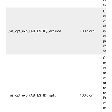
succes
Quest
impos
visita
esclu
_vis_opt_exp_{ABTESTID}_exclude
100 giorni
in bas
impos
percen
coinvo
sempr
Quest
creat
visita
asseg
varia
ancor
reind
relati
_vis_opt_exp_{ABTESTID}_split
100 giorni
Perme
verifi
corri