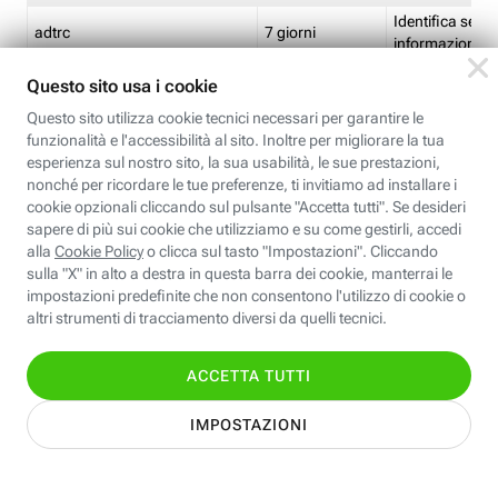
Identifica se so
adtrc
7 giorni
informazioni s
Limite di freq
CFFC<TagID>
7 giorni
composto
Identifica se c'
ricontrollare l'
CM
1 giorno
corrispondenti 
(impostata da 
Identifica se c'
ricontrollare l'
CM14
14 giorni
corrispondenti 
(impostata da 
Identifica l'app
CT<TrackingSetupID>
1 ora
clic per i pixel d
pagine dell'ins
Identifica la quo
EBFC<BannerID>
7 giorni
banner espandi
Identifica la qu
EBFCD<BannerID>
7 giorni
per il banner e