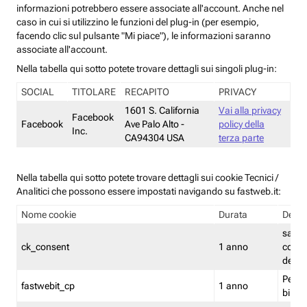
informazioni potrebbero essere associate all'account. Anche nel
caso in cui si utilizzino le funzioni del plug-in (per esempio,
facendo clic sul pulsante "Mi piace"), le informazioni saranno
associate all'account.
Nella tabella qui sotto potete trovare dettagli sui singoli plug-in:
SOCIAL
TITOLARE
RECAPITO
PRIVACY
1601 S. California
Vai alla privacy
Facebook
Facebook
Ave Palo Alto -
policy della
Inc.
CA94304 USA
terza parte
Nella tabella qui sotto potete trovare dettagli sui cookie Tecnici /
Analitici che possono essere impostati navigando su fastweb.it:
Nome cookie
Durata
Descr
salva i
ck_consent
1 anno
conse
dei c
Persi
fastwebit_cp
1 anno
bilanc