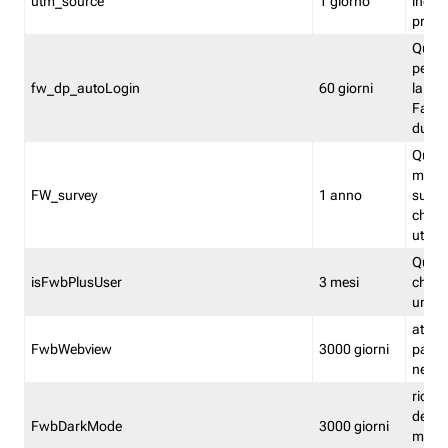
utm_source
1 giorno
indica
proven
Quest
perme
fw_dp_autoLogin
60 giorni
la log
Fastwe
durat
Quest
manti
FW_survey
1 anno
surve
chiuse
utenti
Quest
isFwbPlusUser
3 mesi
che l'
una l
attiva 
FwbWebview
3000 giorni
pagina
nell'
ricor
dell'u
FwbDarkMode
3000 giorni
mode 