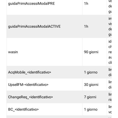
visual
guidaPrimiAccessiModalPRE
1h
della
guida 
imped
visual
guidaPrimiAccessiModalACTIVE
1h
della
guida 
identi
che si
wasin
90 giorni
rete f
autent
clienti
limita
AcqMobile_<identificativo>
1 giorno
di ac
limita
UpsellFM-<identificativo>
30 giorni
di ups
limita
ChangeReq_<identificativo>
7 giorni
ricon
limita
BC_<identificativo>
1 giorno
vouch