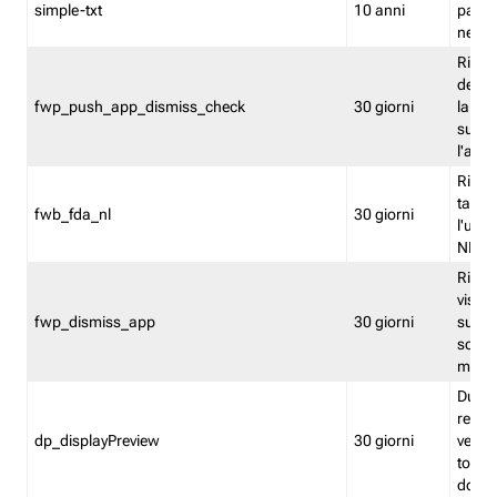
simple-txt
10 anni
pagina
nell'
Ricord
dell'u
fwp_push_app_dismiss_check
30 giorni
la po
sugge
l'audi
Riport
tacci
fwb_fda_nl
30 giorni
l'uten
NL
Ricor
visto 
fwp_dismiss_app
30 giorni
sugge
scari
mobil
Durant
regis
dp_displayPreview
30 giorni
verica
torna
dopo v