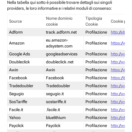
Nella tabella qui sotto è possibile trovare dettagli sui singoli
providers, le loro informative e i relativi moduli di consenso:
Nome dominio
Tipologia
Source
Cookie poli
cookie
Cookie
Adform
track.adform.net
Profilazione
http://site.
eu.amazon-
Amazon
Profilazione
https://www
adsystem.com
Google Ads
googleadservices
Profilazione
http://www.
Doubleclick
doubleclick.net
Profilazione
http://www.
Awin
Awin
Profilazione
https://www
Facebook
Facebook
Profilazione
https://it-
Tradedoubler
Tradedoubler
Profilazione
http://www.
Segugio
segugio.it
Profilazione
http://www.
SosTariffe
sostariffe.it
Profilazione
http://www.s
Facile.it
.facile.it
Profilazione
http://www.f
Yahoo
bluelithium
Profilazione
http://info.
Payclick
Payclick
Profilazione
http://www.p