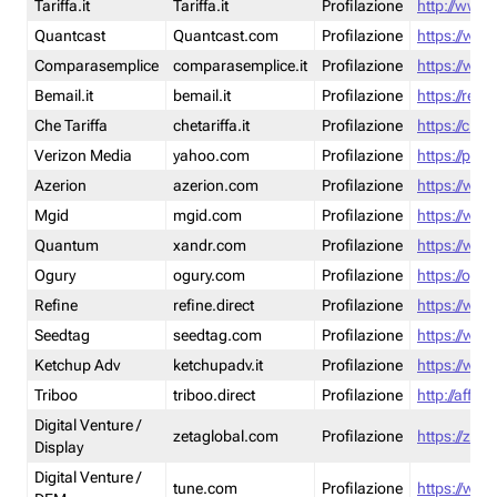
Tariffa.it
Tariffa.it
Profilazione
http://www.t
Quantcast
Quantcast.com
Profilazione
https://www
Comparasemplice
comparasemplice.it
Profilazione
https://www
Bemail.it
bemail.it
Profilazione
https://reta
Che Tariffa
chetariffa.it
Profilazione
https://chet
Verizon Media
yahoo.com
Profilazione
https://pol
Azerion
azerion.com
Profilazione
https://www
Mgid
mgid.com
Profilazione
https://www
Quantum
xandr.com
Profilazione
https://www
Ogury
ogury.com
Profilazione
https://ogur
Refine
refine.direct
Profilazione
https://www.
Seedtag
seedtag.com
Profilazione
https://www
Ketchup Adv
ketchupadv.it
Profilazione
https://www
Triboo
triboo.direct
Profilazione
http://affili
Digital Venture /
zetaglobal.com
Profilazione
https://zeta
Display
Digital Venture /
tune.com
Profilazione
https://www