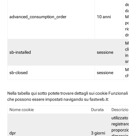
delle 
dash
advanced_consumption_order
10 anni
Monit
posso
riord
drag
Memor
clicca
sb-installed
sessione
instal
smar
Memor
sb-closed
sessione
chius
Nella tabella qui sotto potete trovare dettagli sui cookie Funzionali
che possono essere impostati navigando su fastweb.it:
Nome cookie
Durata
Descrizione
utilizzato per
registrare le
proporzioni e
dpr
3 giorni