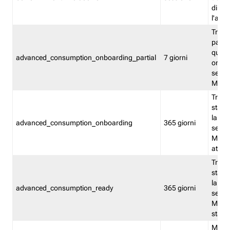
direct
l'attr
Tracc
parzia
quest
advanced_consumption_onboarding_partial
7 giorni
onbord
serviz
Moni
Tracci
stata 
la not
advanced_consumption_onboarding
365 giorni
serviz
Monit
attiva
Tracci
stata 
la not
advanced_consumption_ready
365 giorni
serviz
Monit
stato 
Memor