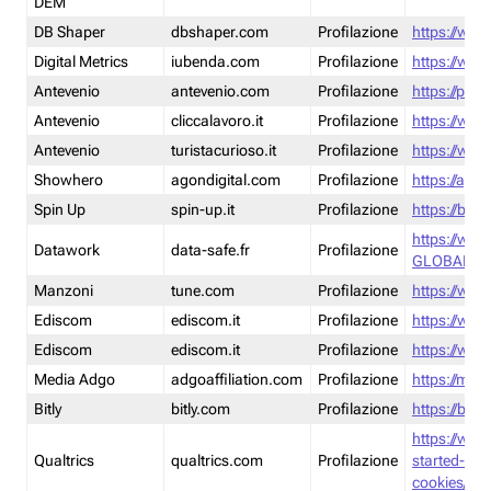
DEM
DB Shaper
dbshaper.com
Profilazione
https://www
Digital Metrics
iubenda.com
Profilazione
https://www
Antevenio
antevenio.com
Profilazione
https://pmp.
Antevenio
cliccalavoro.it
Profilazione
https://www
Antevenio
turistacurioso.it
Profilazione
https://www.
Showhero
agondigital.com
Profilazione
https://agon
Spin Up
spin-up.it
Profilazione
https://blog
https://ww
Datawork
data-safe.fr
Profilazione
GLOBAL-LT
Manzoni
tune.com
Profilazione
https://www
Ediscom
ediscom.it
Profilazione
https://www
Ediscom
ediscom.it
Profilazione
https://www
Media Adgo
adgoaffiliation.com
Profilazione
https://med
Bitly
bitly.com
Profilazione
https://bitl
https://www
Qualtrics
qualtrics.com
Profilazione
started-wi
cookies/