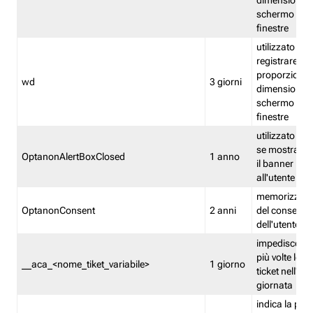
dimensioni de
schermo e de
finestre
utilizzato per
registrare le
proporzioni e
wd
3 giorni
dimensioni de
schermo e de
finestre
utilizzato pe
se mostrare
OptanonAlertBoxClosed
1 anno
il banner pri
all'utente
memorizza lo
OptanonConsent
2 anni
del consenso
dell'utente
impedisce di 
più volte lo s
__aca_<nome_tiket_variabile>
1 giorno
ticket nell'ar
giornata
indica la pre