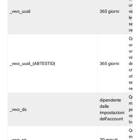
univo
_vwo_uuid
365 giorni
visita
le fun
segme
repor
Quest
un ide
univo
visita
_vwo_uuid_{ABTESTID}
365 giorni
del t
cross
utiliz
segme
repor
Quest
dipendente
memor
dalle
_vwo_ds
persis
impostazioni
visit
dell'account
Insig
Quest
memo
_vwo_sn
30 minuti