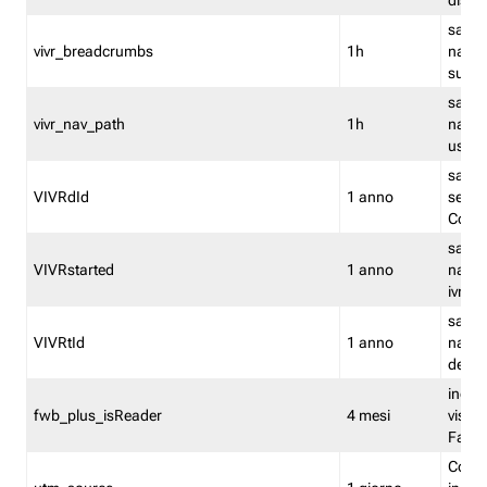
dismi
salva
vivr_breadcrumbs
1h
navig
su vis
salva 
vivr_nav_path
1h
navig
usato
salva 
VIVRdId
1 anno
sessio
Conv
salva 
VIVRstarted
1 anno
navig
ivr ini
salva 
VIVRtId
1 anno
naviga
del cl
indica
fwb_plus_isReader
4 mesi
visual
Fastw
Cooki