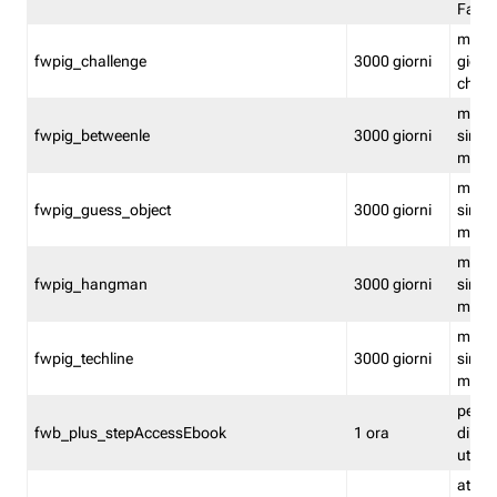
Fastw
mantie
fwpig_challenge
3000 giorni
giochi
chall
mantie
fwpig_betweenle
3000 giorni
singol
modal
mantie
fwpig_guess_object
3000 giorni
singol
modal
mantie
fwpig_hangman
3000 giorni
singol
modal
mantie
fwpig_techline
3000 giorni
singol
modal
perme
fwb_plus_stepAccessEbook
1 ora
di un 
utenti
attiva 