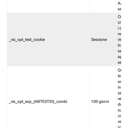
A/B. I
sempr
Cooki
creato
i cook
nel b
_vis_opt_test_cookie
Sessione
visita
tracc
sessi
aperte
sempr
Quest
la var
assegn
in mo
sempr
versi
_vis_opt_exp_{ABTESTID}_combi
100 giorni
durant
succes
corri
versio
(contr