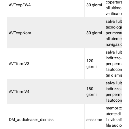
copertura fw
AVTcopFWA
30 giorni
all'ultimo ind
verificato
salva l'ultima
tecnologia ve
AVTcopNom
30 giorni
per mostrarl
all'utente dur
navigazione
salva l'ultimo
indirizzo di 
120
AVTformV3
per permette
giorni
l'autocompl
(in dismissio
salva l'ultimo
180
indirizzo di 
AVTformV4
giorni
per permette
l'autocompl
memorizza la
utente di non
DM_audioteaser_dismiss
sessione
l'invito all'as
file audio del 