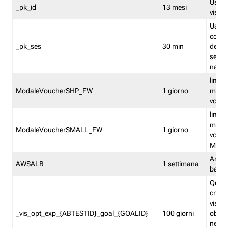
Usato 
_pk_id
13 mesi
visitat
Usato 
comp
_pk_ses
30 min
dell’u
sessi
navig
limita
ModaleVoucherSHP_FW
1 giorno
multi
vouche
limita
multi
ModaleVoucherSMALL_FW
1 giorno
vouch
Medie
Amaz
AWSALB
1 settimana
balan
Quest
creat
visit
_vis_opt_exp_{ABTESTID}_goal_{GOALID}
100 giorni
obiett
nel co