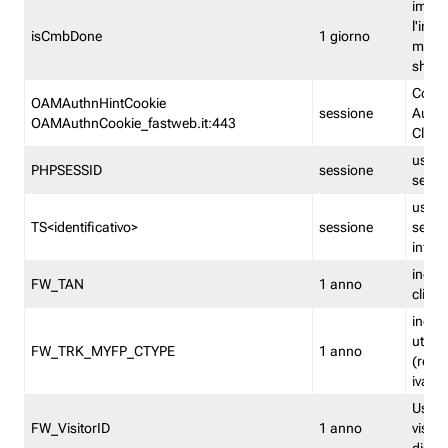
imped
l'inse
isCmbDone
1 giorno
multi
shp
Cooki
OAMAuthnHintCookie
sessione
Auten
OAMAuthnCookie_fastweb.it:443
Clien
usata
PHPSESSID
sessione
sessi
usata
TS<identificativo>
sessione
sessi
inform
indica
FW_TAN
1 anno
clien
indica
utent
FW_TRK_MYFP_CTYPE
1 anno
(resid
iva/i
Usato 
FW_VisitorID
1 anno
visitat