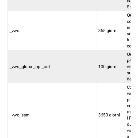
caso 
Split
Quest
conten
infor
_vwo
365 giorni
servi
futuro,
cooki
Quest
persi
_vwo_global_opt_out
100 giorni
visita
su tut
deter
Cookie
verif
possa
cookie
usano 
_vwo_ssm
3650 giorni
HTTP.
durat
viene 
autom