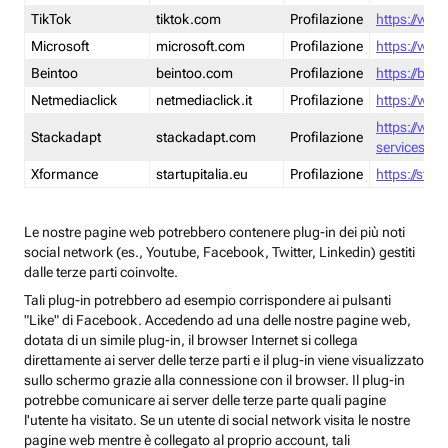
TikTok
tiktok.com
Profilazione
https://www
Microsoft
microsoft.com
Profilazione
https://www
Beintoo
beintoo.com
Profilazione
https://bei
Netmediaclick
netmediaclick.it
Profilazione
https://www
https://ww
Stackadapt
stackadapt.com
Profilazione
services-pri
Xformance
startupitalia.eu
Profilazione
https://start
Le nostre pagine web potrebbero contenere plug-in dei più noti
social network (es., Youtube, Facebook, Twitter, Linkedin) gestiti
dalle terze parti coinvolte.
Tali plug-in potrebbero ad esempio corrispondere ai pulsanti
"Like" di Facebook. Accedendo ad una delle nostre pagine web,
dotata di un simile plug-in, il browser Internet si collega
direttamente ai server delle terze parti e il plug-in viene visualizzato
sullo schermo grazie alla connessione con il browser. Il plug-in
potrebbe comunicare ai server delle terze parte quali pagine
l'utente ha visitato. Se un utente di social network visita le nostre
pagine web mentre è collegato al proprio account, tali