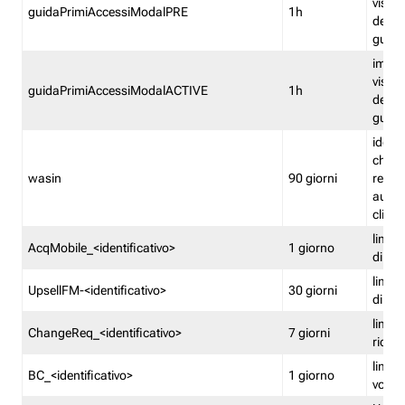
visual
guidaPrimiAccessiModalPRE
1h
della
guida 
imped
visual
guidaPrimiAccessiModalACTIVE
1h
della
guida 
identi
che si
wasin
90 giorni
rete f
autent
clienti
limita
AcqMobile_<identificativo>
1 giorno
di ac
limita
UpsellFM-<identificativo>
30 giorni
di ups
limita
ChangeReq_<identificativo>
7 giorni
ricon
limita
BC_<identificativo>
1 giorno
vouch