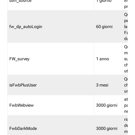
utm_source
1 giorno
indica
proven
Quest
perme
fw_dp_autoLogin
60 giorni
la log
Fastwe
durat
Quest
manti
FW_survey
1 anno
surve
chiuse
utenti
Quest
isFwbPlusUser
3 mesi
che l'
una l
attiva 
FwbWebview
3000 giorni
pagina
nell'
ricor
dell'u
FwbDarkMode
3000 giorni
mode 