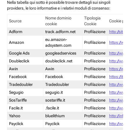
Nella tabella qui sotto è possibile trovare dettagli sui singoli
providers, le loro informative e i relativi moduli di consenso:
Nome dominio
Tipologia
Source
Cookie poli
cookie
Cookie
Adform
track.adform.net
Profilazione
http://site.
eu.amazon-
Amazon
Profilazione
https://www
adsystem.com
Google Ads
googleadservices
Profilazione
http://www.
Doubleclick
doubleclick.net
Profilazione
http://www.
Awin
Awin
Profilazione
https://www
Facebook
Facebook
Profilazione
https://it-
Tradedoubler
Tradedoubler
Profilazione
http://www.
Segugio
segugio.it
Profilazione
http://www.
SosTariffe
sostariffe.it
Profilazione
http://www.s
Facile.it
.facile.it
Profilazione
http://www.f
Yahoo
bluelithium
Profilazione
http://info.
Payclick
Payclick
Profilazione
http://www.p