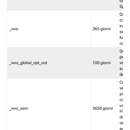
caso 
Split
Quest
conten
infor
_vwo
365 giorni
servi
futuro,
cooki
Quest
persi
_vwo_global_opt_out
100 giorni
visita
su tut
deter
Cookie
verif
possa
cookie
usano 
_vwo_ssm
3650 giorni
HTTP.
durat
viene 
autom