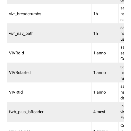
dismi
salva
vivr_breadcrumbs
1h
navig
su vis
salva 
vivr_nav_path
1h
navig
usato
salva 
VIVRdId
1 anno
sessio
Conv
salva 
VIVRstarted
1 anno
navig
ivr ini
salva 
VIVRtId
1 anno
naviga
del cl
indica
fwb_plus_isReader
4 mesi
visual
Fastw
Cooki