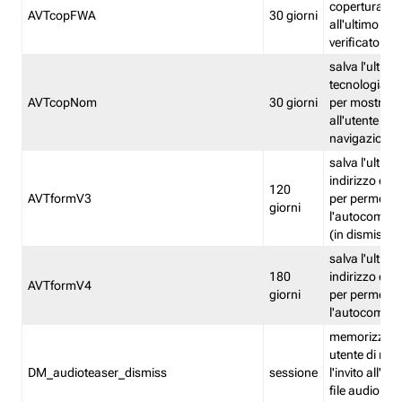
copertura fw
AVTcopFWA
30 giorni
all'ultimo ind
verificato
salva l'ultima
tecnologia ve
AVTcopNom
30 giorni
per mostrarl
all'utente dur
navigazione
salva l'ultimo
indirizzo di 
120
AVTformV3
per permette
giorni
l'autocompl
(in dismissio
salva l'ultimo
180
indirizzo di 
AVTformV4
giorni
per permette
l'autocompl
memorizza la
utente di non
DM_audioteaser_dismiss
sessione
l'invito all'as
file audio del 