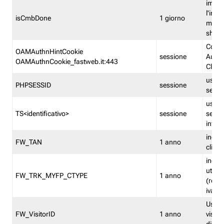
imped
l'inse
isCmbDone
1 giorno
multi
shp
Cooki
OAMAuthnHintCookie
sessione
Auten
OAMAuthnCookie_fastweb.it:443
Clien
usata
PHPSESSID
sessione
sessi
usata
TS<identificativo>
sessione
sessi
inform
indica
FW_TAN
1 anno
clien
indica
utent
FW_TRK_MYFP_CTYPE
1 anno
(resid
iva/i
Usato 
FW_VisitorID
1 anno
visitat