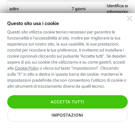
Identifica se so
adtrc
7 giorni
informazioni s
Limite di freq
CFFC<TagID>
7 giorni
composto
Identifica se c'
ricontrollare l'
CM
1 giorno
corrispondenti 
(impostata da 
Identifica se c'
ricontrollare l'
CM14
14 giorni
corrispondenti 
(impostata da 
Identifica l'app
CT<TrackingSetupID>
1 ora
clic per i pixel d
pagine dell'ins
Identifica la quo
EBFC<BannerID>
7 giorni
banner espandi
Identifica la qu
EBFCD<BannerID>
7 giorni
per il banner e