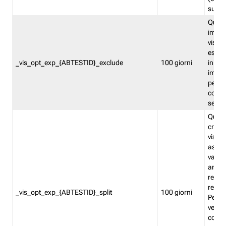
succes
Quest
impos
visita
esclu
_vis_opt_exp_{ABTESTID}_exclude
100 giorni
in bas
impos
percen
coinvo
sempr
Quest
creat
visita
asseg
varia
ancor
reind
relati
_vis_opt_exp_{ABTESTID}_split
100 giorni
Perme
verifi
corri