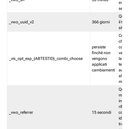
inform
sessi
Quest
_vwo_uuid_v2
366 giorni
il tra
sito 
Cooki
che m
persiste
combi
finchè non
varian
_vis_opt_exp_{ABTESTID}_combi_choose
vengono
la co
applicati
test. 
cambiamenti
autom
all'ap
modif
Quest
memor
infor
riferi
_vwo_referrer
15 secondi
conse
identi
traffi