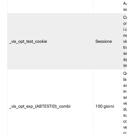
A/B. I
sempr
Cooki
creato
i cook
nel b
_vis_opt_test_cookie
Sessione
visita
tracc
sessi
aperte
sempr
Quest
la var
assegn
in mo
sempr
versi
_vis_opt_exp_{ABTESTID}_combi
100 giorni
durant
succes
corri
versio
(contr