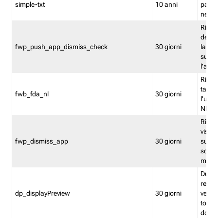
simple-txt
10 anni
pagina
nell'
Ricord
dell'u
fwp_push_app_dismiss_check
30 giorni
la po
sugge
l'audi
Riport
tacci
fwb_fda_nl
30 giorni
l'uten
NL
Ricor
visto 
fwp_dismiss_app
30 giorni
sugge
scari
mobil
Durant
regis
dp_displayPreview
30 giorni
verica
torna
dopo v