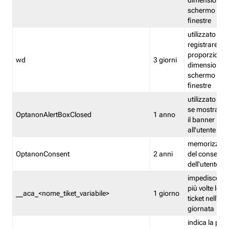
dimensioni de
schermo e de
finestre
utilizzato per
registrare le
proporzioni e
wd
3 giorni
dimensioni de
schermo e de
finestre
utilizzato pe
se mostrare
OptanonAlertBoxClosed
1 anno
il banner pri
all'utente
memorizza lo
OptanonConsent
2 anni
del consenso
dell'utente
impedisce di 
più volte lo s
__aca_<nome_tiket_variabile>
1 giorno
ticket nell'ar
giornata
indica la pre