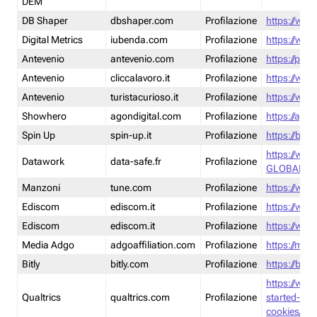
DEM
DB Shaper
dbshaper.com
Profilazione
https://www
Digital Metrics
iubenda.com
Profilazione
https://www
Antevenio
antevenio.com
Profilazione
https://pmp.
Antevenio
cliccalavoro.it
Profilazione
https://www
Antevenio
turistacurioso.it
Profilazione
https://www.
Showhero
agondigital.com
Profilazione
https://agon
Spin Up
spin-up.it
Profilazione
https://blog
https://ww
Datawork
data-safe.fr
Profilazione
GLOBAL-LT
Manzoni
tune.com
Profilazione
https://www
Ediscom
ediscom.it
Profilazione
https://www
Ediscom
ediscom.it
Profilazione
https://www
Media Adgo
adgoaffiliation.com
Profilazione
https://med
Bitly
bitly.com
Profilazione
https://bitl
https://www
Qualtrics
qualtrics.com
Profilazione
started-wi
cookies/