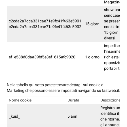
Magazine
show banner
sendLead A
c2cda2a7dca331cae71e9fc41f463e5901
se presenti e
15 giorni
c2cda2a7dca331cae71e9fc41f463e5902
cookie in un 
15 giorni e in
diversi
impedisce
l'inserimento 
ef1e588d0daa39bf5e3ef1615afc9020
1 giorno
richieste mult
opposizione
portabilità g
Nella tabella qui sotto potete trovare dettagli sui cookie di
Marketing che possono essere impostati navigando su fastweb.it:
Nome cookie
Durata
Descrizione
Registra un ID 
identifica il dis
_kuid_
5 anni
che ritorna. L'I
gli annunci mira