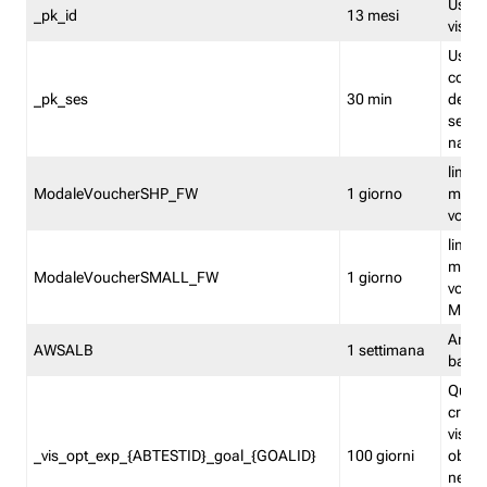
Usato 
_pk_id
13 mesi
visitat
Usato 
comp
_pk_ses
30 min
dell’u
sessi
navig
limita
ModaleVoucherSHP_FW
1 giorno
multi
vouche
limita
multi
ModaleVoucherSMALL_FW
1 giorno
vouch
Medie
Amaz
AWSALB
1 settimana
balan
Quest
creat
visit
_vis_opt_exp_{ABTESTID}_goal_{GOALID}
100 giorni
obiett
nel co