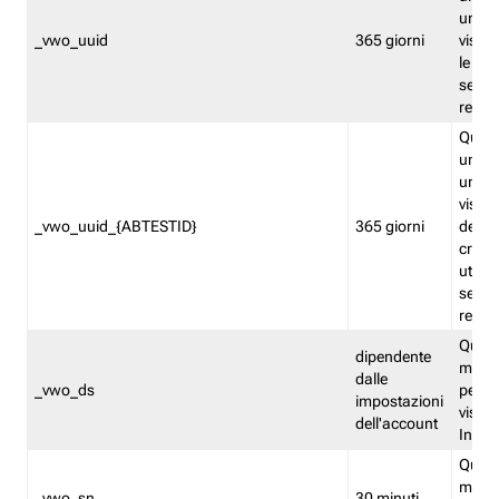
univo
_vwo_uuid
365 giorni
visita
le fun
segme
repor
Quest
un ide
univo
visita
_vwo_uuid_{ABTESTID}
365 giorni
del t
cross
utiliz
segme
repor
Quest
dipendente
memor
dalle
_vwo_ds
persis
impostazioni
visit
dell'account
Insig
Quest
memo
_vwo_sn
30 minuti