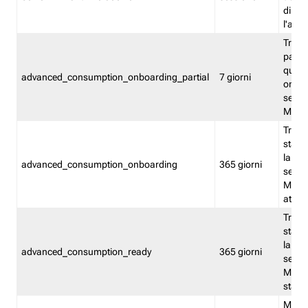
direct
l'attr
Tracc
parzia
quest
advanced_consumption_onboarding_partial
7 giorni
onbord
serviz
Moni
Tracci
stata 
la not
advanced_consumption_onboarding
365 giorni
serviz
Monit
attiva
Tracci
stata 
la not
advanced_consumption_ready
365 giorni
serviz
Monit
stato 
Memor