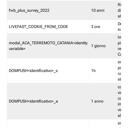
Ricor
fwb_plus_survey_2022
10 anni
di su
all'ut
Dedupl
LIVEFAST_COOKIE_FROM_CODE
3 ore
in Fa
Imped
modal_ACA_TERREMOTO_CATANIA<identity
più vo
1 giorno
variabile>
relati
Catan
imped
più p
DOMPUSH<identificativo>_s
1h
comme
stess
conta
visua
comme
DOMPUSH<identificativo>_a
1 anno
imped
visua
all'in
imped