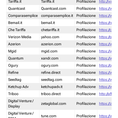
Tariffa.it
Tariffa.it
Profilazione
http://www.t
Quantcast
Quantcast.com
Profilazione
https://www
Comparasemplice
comparasemplice.it
Profilazione
https://www
Bemail.it
bemail.it
Profilazione
https://reta
Che Tariffa
chetariffa.it
Profilazione
https://chet
Verizon Media
yahoo.com
Profilazione
https://pol
Azerion
azerion.com
Profilazione
https://www
Mgid
mgid.com
Profilazione
https://www
Quantum
xandr.com
Profilazione
https://www
Ogury
ogury.com
Profilazione
https://ogur
Refine
refine.direct
Profilazione
https://www.
Seedtag
seedtag.com
Profilazione
https://www
Ketchup Adv
ketchupadv.it
Profilazione
https://www
Triboo
triboo.direct
Profilazione
http://affili
Digital Venture /
zetaglobal.com
Profilazione
https://zeta
Display
Digital Venture /
tune.com
Profilazione
https://www