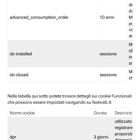
delle 
dash
advanced_consumption_order
10 anni
Monit
posso
riord
drag
Memor
clicca
sb-installed
sessione
instal
smar
Memor
sb-closed
sessione
chius
Nella tabella qui sotto potete trovare dettagli sui cookie Funzionali
che possono essere impostati navigando su fastweb.it:
Nome cookie
Durata
Descrizione
utilizzato per
registrare le
proporzioni e
dpr
3 giorni