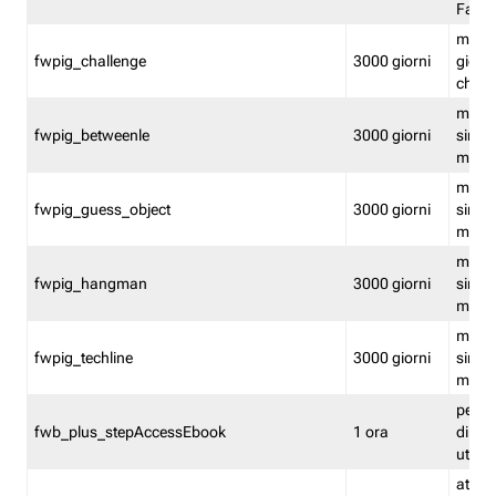
Fastw
mantie
fwpig_challenge
3000 giorni
giochi
chall
mantie
fwpig_betweenle
3000 giorni
singol
modal
mantie
fwpig_guess_object
3000 giorni
singol
modal
mantie
fwpig_hangman
3000 giorni
singol
modal
mantie
fwpig_techline
3000 giorni
singol
modal
perme
fwb_plus_stepAccessEbook
1 ora
di un 
utenti
attiva 