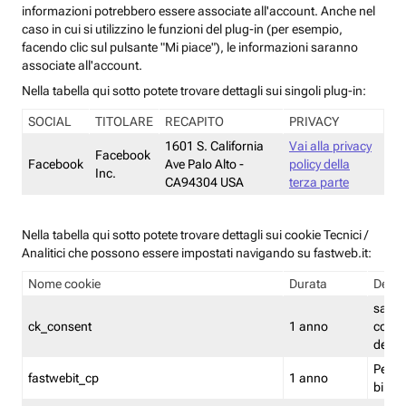
informazioni potrebbero essere associate all'account. Anche nel
caso in cui si utilizzino le funzioni del plug-in (per esempio,
facendo clic sul pulsante "Mi piace"), le informazioni saranno
associate all'account.
Nella tabella qui sotto potete trovare dettagli sui singoli plug-in:
SOCIAL
TITOLARE
RECAPITO
PRIVACY
1601 S. California
Vai alla privacy
Facebook
Facebook
Ave Palo Alto -
policy della
Inc.
CA94304 USA
terza parte
Nella tabella qui sotto potete trovare dettagli sui cookie Tecnici /
Analitici che possono essere impostati navigando su fastweb.it:
Nome cookie
Durata
Descr
salva i
ck_consent
1 anno
conse
dei c
Persi
fastwebit_cp
1 anno
bilanc