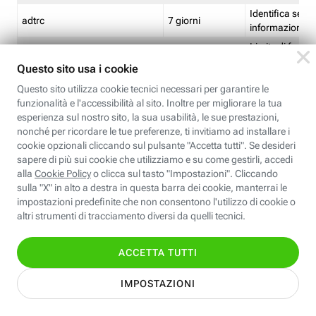
Identifica se so
adtrc
7 giorni
informazioni s
Limite di freq
CFFC<TagID>
7 giorni
composto
Identifica se c'
ricontrollare l'
CM
1 giorno
corrispondenti 
(impostata da 
Identifica se c'
ricontrollare l'
CM14
14 giorni
corrispondenti 
(impostata da 
Identifica l'app
CT<TrackingSetupID>
1 ora
clic per i pixel d
pagine dell'ins
Identifica la quo
EBFC<BannerID>
7 giorni
banner espandi
Identifica la qu
EBFCD<BannerID>
7 giorni
per il banner e