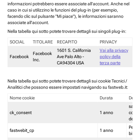
informazioni potrebbero essere associate all'account. Anche nel
caso in cui si utilizzino le funzioni del plug-in (per esempio,
facendo clic sul pulsante "Mi piace"), le informazioni saranno
associate all'account.
Nella tabella qui sotto potete trovare dettagli sui singoli plug-in:
SOCIAL
TITOLARE
RECAPITO
PRIVACY
1601 S. California
Vai alla privacy
Facebook
Facebook
Ave Palo Alto -
policy della
Inc.
CA94304 USA
terza parte
Nella tabella qui sotto potete trovare dettagli sui cookie Tecnici /
Analitici che possono essere impostati navigando su fastweb.it:
Nome cookie
Durata
Descr
salva i
ck_consent
1 anno
conse
dei c
Persi
fastwebit_cp
1 anno
bilanc