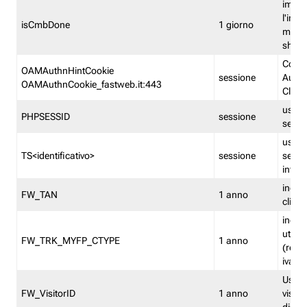
imped
l'inse
isCmbDone
1 giorno
multi
shp
Cooki
OAMAuthnHintCookie
sessione
Auten
OAMAuthnCookie_fastweb.it:443
Clien
usata
PHPSESSID
sessione
sessi
usata
TS<identificativo>
sessione
sessi
inform
indica
FW_TAN
1 anno
clien
indica
utent
FW_TRK_MYFP_CTYPE
1 anno
(resid
iva/i
Usato 
FW_VisitorID
1 anno
visitat