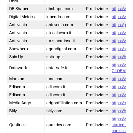
DEM
DB Shaper
dbshaper.com
Profilazione
https://www
Digital Metrics
iubenda.com
Profilazione
https://www
Antevenio
antevenio.com
Profilazione
https://pmp.
Antevenio
cliccalavoro.it
Profilazione
https://www
Antevenio
turistacurioso.it
Profilazione
https://www.
Showhero
agondigital.com
Profilazione
https://agon
Spin Up
spin-up.it
Profilazione
https://blog
https://ww
Datawork
data-safe.fr
Profilazione
GLOBAL-LT
Manzoni
tune.com
Profilazione
https://www
Ediscom
ediscom.it
Profilazione
https://www
Ediscom
ediscom.it
Profilazione
https://www
Media Adgo
adgoaffiliation.com
Profilazione
https://med
Bitly
bitly.com
Profilazione
https://bitl
https://www
Qualtrics
qualtrics.com
Profilazione
started-wi
cookies/