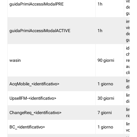
visual
guidaPrimiAccessiModalPRE
1h
della
guida 
imped
visual
guidaPrimiAccessiModalACTIVE
1h
della
guida 
identi
che si
wasin
90 giorni
rete f
autent
clienti
limita
AcqMobile_<identificativo>
1 giorno
di ac
limita
UpsellFM-<identificativo>
30 giorni
di ups
limita
ChangeReq_<identificativo>
7 giorni
ricon
limita
BC_<identificativo>
1 giorno
vouch