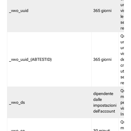
univo
_vwo_uuid
365 giorni
visita
le fun
segme
repor
Quest
un ide
univo
visita
_vwo_uuid_{ABTESTID}
365 giorni
del t
cross
utiliz
segme
repor
Quest
dipendente
memor
dalle
_vwo_ds
persis
impostazioni
visit
dell'account
Insig
Quest
memo
_vwo_sn
30 minuti