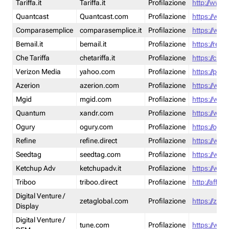
Tariffa.it
Tariffa.it
Profilazione
http://www.t
Quantcast
Quantcast.com
Profilazione
https://www
Comparasemplice
comparasemplice.it
Profilazione
https://www
Bemail.it
bemail.it
Profilazione
https://reta
Che Tariffa
chetariffa.it
Profilazione
https://chet
Verizon Media
yahoo.com
Profilazione
https://pol
Azerion
azerion.com
Profilazione
https://www
Mgid
mgid.com
Profilazione
https://www
Quantum
xandr.com
Profilazione
https://www
Ogury
ogury.com
Profilazione
https://ogur
Refine
refine.direct
Profilazione
https://www.
Seedtag
seedtag.com
Profilazione
https://www
Ketchup Adv
ketchupadv.it
Profilazione
https://www
Triboo
triboo.direct
Profilazione
http://affili
Digital Venture /
zetaglobal.com
Profilazione
https://zeta
Display
Digital Venture /
tune.com
Profilazione
https://www