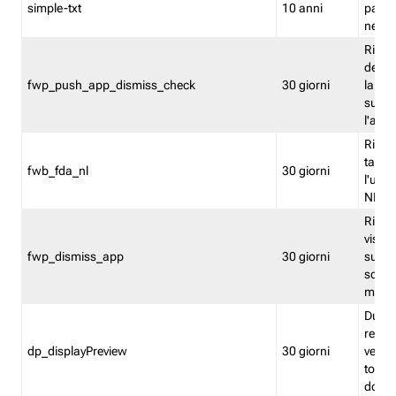
simple-txt
10 anni
pagina
nell'
Ricord
dell'u
fwp_push_app_dismiss_check
30 giorni
la po
sugge
l'audi
Riport
tacci
fwb_fda_nl
30 giorni
l'uten
NL
Ricor
visto 
fwp_dismiss_app
30 giorni
sugge
scari
mobil
Durant
regis
dp_displayPreview
30 giorni
verica
torna
dopo v