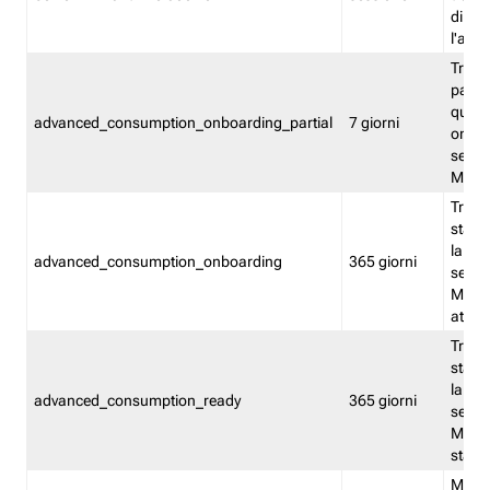
direct
l'attr
Tracc
parzia
quest
advanced_consumption_onboarding_partial
7 giorni
onbord
serviz
Moni
Tracci
stata 
la not
advanced_consumption_onboarding
365 giorni
serviz
Monit
attiva
Tracci
stata 
la not
advanced_consumption_ready
365 giorni
serviz
Monit
stato 
Memor