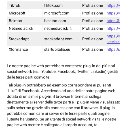
TikTok
tiktok.com
Profilazione
https://www
Microsoft
microsoft.com
Profilazione
https://www
Beintoo
beintoo.com
Profilazione
https://bei
Netmediaclick
netmediaclick.it
Profilazione
https://www
https://ww
Stackadapt
stackadapt.com
Profilazione
services-pri
Xformance
startupitalia.eu
Profilazione
https://start
Le nostre pagine web potrebbero contenere plug-in dei più noti
social network (es., Youtube, Facebook, Twitter, Linkedin) gestiti
dalle terze parti coinvolte.
Tali plug-in potrebbero ad esempio corrispondere ai pulsanti
"Like" di Facebook. Accedendo ad una delle nostre pagine web,
dotata di un simile plug-in, il browser Internet si collega
direttamente ai server delle terze parti e il plug-in viene visualizzato
sullo schermo grazie alla connessione con il browser. Il plug-in
potrebbe comunicare ai server delle terze parte quali pagine
l'utente ha visitato. Se un utente di social network visita le nostre
pagine web mentre è collegato al proprio account, tali