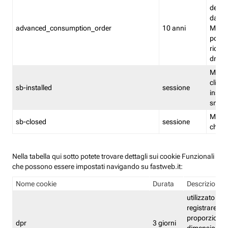
delle 
dash
advanced_consumption_order
10 anni
Monit
posso
riord
drag
Memor
clicca
sb-installed
sessione
instal
smar
Memor
sb-closed
sessione
chius
Nella tabella qui sotto potete trovare dettagli sui cookie Funzionali
che possono essere impostati navigando su fastweb.it:
Nome cookie
Durata
Descrizione
utilizzato per
registrare le
proporzioni e
dpr
3 giorni