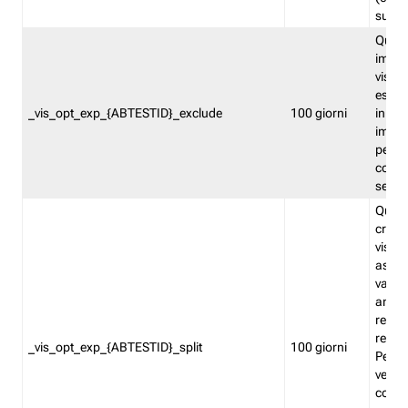
succes
Quest
impos
visita
esclu
_vis_opt_exp_{ABTESTID}_exclude
100 giorni
in bas
impos
percen
coinvo
sempr
Quest
creat
visita
asseg
varia
ancor
reind
relati
_vis_opt_exp_{ABTESTID}_split
100 giorni
Perme
verifi
corri