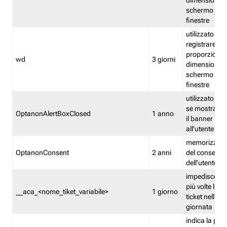
dimensioni de
schermo e de
finestre
utilizzato per
registrare le
proporzioni e
wd
3 giorni
dimensioni de
schermo e de
finestre
utilizzato pe
se mostrare
OptanonAlertBoxClosed
1 anno
il banner pri
all'utente
memorizza lo
OptanonConsent
2 anni
del consenso
dell'utente
impedisce di 
più volte lo s
__aca_<nome_tiket_variabile>
1 giorno
ticket nell'ar
giornata
indica la pre