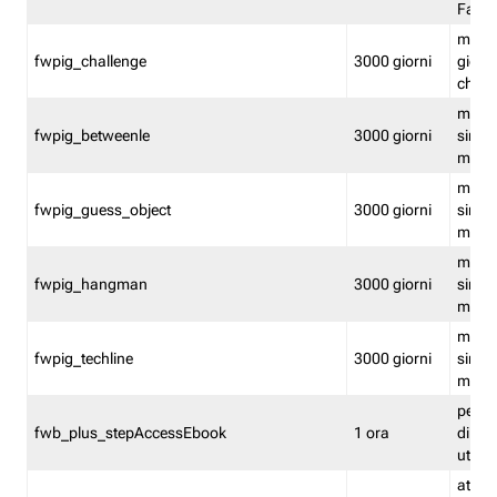
Fastw
mantie
fwpig_challenge
3000 giorni
giochi
chall
mantie
fwpig_betweenle
3000 giorni
singol
modal
mantie
fwpig_guess_object
3000 giorni
singol
modal
mantie
fwpig_hangman
3000 giorni
singol
modal
mantie
fwpig_techline
3000 giorni
singol
modal
perme
fwb_plus_stepAccessEbook
1 ora
di un 
utenti
attiva 