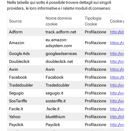
Nella tabella qui sotto è possibile trovare dettagli sui singoli
providers, le loro informative e i relativi moduli di consenso:
Nome dominio
Tipologia
Source
Cookie poli
cookie
Cookie
Adform
track.adform.net
Profilazione
http://site.
eu.amazon-
Amazon
Profilazione
https://www
adsystem.com
Google Ads
googleadservices
Profilazione
http://www.
Doubleclick
doubleclick.net
Profilazione
http://www.
Awin
Awin
Profilazione
https://www
Facebook
Facebook
Profilazione
https://it-
Tradedoubler
Tradedoubler
Profilazione
http://www.
Segugio
segugio.it
Profilazione
http://www.
SosTariffe
sostariffe.it
Profilazione
http://www.s
Facile.it
.facile.it
Profilazione
http://www.f
Yahoo
bluelithium
Profilazione
http://info.
Payclick
Payclick
Profilazione
http://www.p