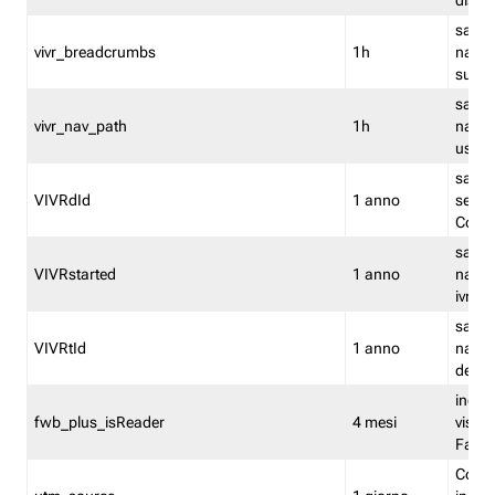
dismi
salva
vivr_breadcrumbs
1h
navig
su vis
salva 
vivr_nav_path
1h
navig
usato
salva 
VIVRdId
1 anno
sessio
Conv
salva 
VIVRstarted
1 anno
navig
ivr ini
salva 
VIVRtId
1 anno
naviga
del cl
indica
fwb_plus_isReader
4 mesi
visual
Fastw
Cooki