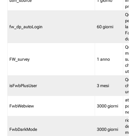
utm_source
1 giorno
indica
proven
Quest
perme
fw_dp_autoLogin
60 giorni
la log
Fastwe
durat
Quest
manti
FW_survey
1 anno
surve
chiuse
utenti
Quest
isFwbPlusUser
3 mesi
che l'
una l
attiva 
FwbWebview
3000 giorni
pagina
nell'
ricor
dell'u
FwbDarkMode
3000 giorni
mode 