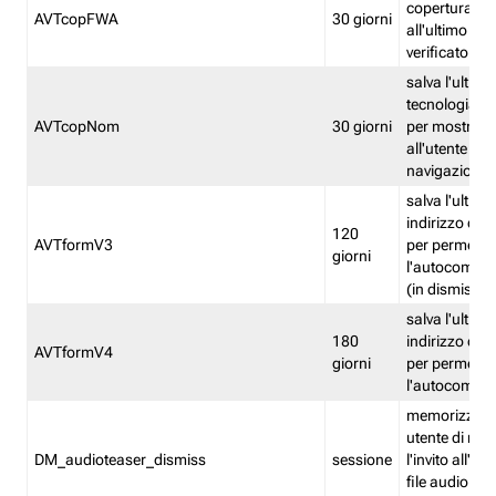
copertura fw
AVTcopFWA
30 giorni
all'ultimo ind
verificato
salva l'ultima
tecnologia ve
AVTcopNom
30 giorni
per mostrarl
all'utente dur
navigazione
salva l'ultimo
indirizzo di 
120
AVTformV3
per permette
giorni
l'autocompl
(in dismissio
salva l'ultimo
180
indirizzo di 
AVTformV4
giorni
per permette
l'autocompl
memorizza la
utente di non
DM_audioteaser_dismiss
sessione
l'invito all'as
file audio del 