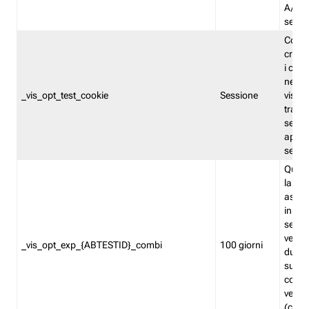
A/B. I
sempr
Cooki
creato
i cook
nel b
_vis_opt_test_cookie
Sessione
visita
tracc
sessi
aperte
sempr
Quest
la var
assegn
in mo
sempr
versi
_vis_opt_exp_{ABTESTID}_combi
100 giorni
durant
succes
corri
versio
(contr