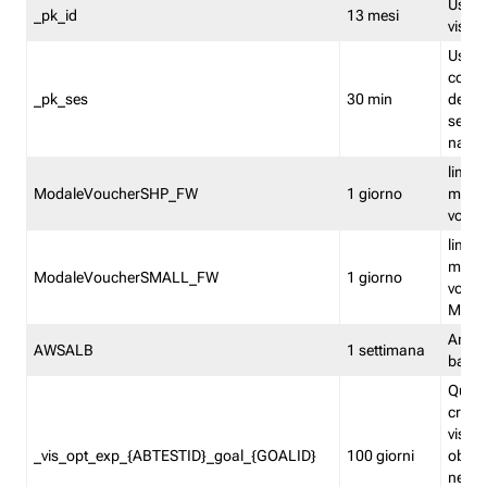
Usato 
_pk_id
13 mesi
visitat
Usato 
comp
_pk_ses
30 min
dell’u
sessi
navig
limita
ModaleVoucherSHP_FW
1 giorno
multi
vouche
limita
multi
ModaleVoucherSMALL_FW
1 giorno
vouch
Medie
Amaz
AWSALB
1 settimana
balan
Quest
creat
visit
_vis_opt_exp_{ABTESTID}_goal_{GOALID}
100 giorni
obiett
nel co