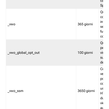
caso 
Split
Quest
conten
infor
_vwo
365 giorni
servi
futuro,
cooki
Quest
persi
_vwo_global_opt_out
100 giorni
visita
su tut
deter
Cookie
verif
possa
cookie
usano 
_vwo_ssm
3650 giorni
HTTP.
durat
viene 
autom