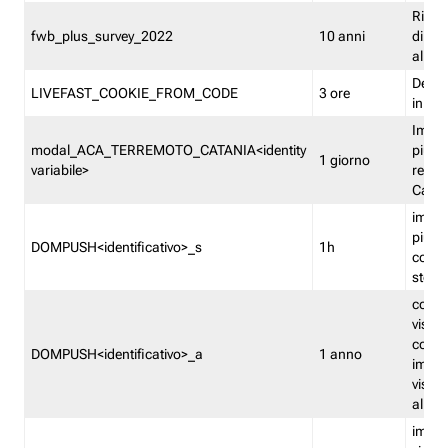
Ricor
fwb_plus_survey_2022
10 anni
di su
all'ut
Dedupl
LIVEFAST_COOKIE_FROM_CODE
3 ore
in Fa
Imped
modal_ACA_TERREMOTO_CATANIA<identity
più vo
1 giorno
variabile>
relati
Catan
imped
più p
DOMPUSH<identificativo>_s
1h
comme
stess
conta
visua
comme
DOMPUSH<identificativo>_a
1 anno
imped
visua
all'in
imped