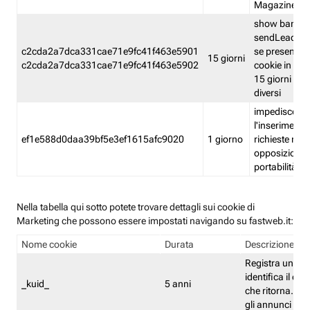
Magazine
show banner
sendLead A
c2cda2a7dca331cae71e9fc41f463e5901
se presenti e
15 giorni
c2cda2a7dca331cae71e9fc41f463e5902
cookie in un 
15 giorni e in
diversi
impedisce
l'inserimento 
ef1e588d0daa39bf5e3ef1615afc9020
1 giorno
richieste mult
opposizione
portabilità g
Nella tabella qui sotto potete trovare dettagli sui cookie di
Marketing che possono essere impostati navigando su fastweb.it:
Nome cookie
Durata
Descrizione
Registra un ID 
identifica il dis
_kuid_
5 anni
che ritorna. L'I
gli annunci mira