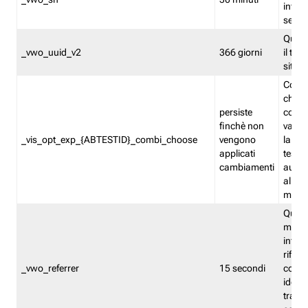
inform
sessi
Quest
_vwo_uuid_v2
366 giorni
il tra
sito 
Cooki
che m
persiste
combi
finchè non
varian
_vis_opt_exp_{ABTESTID}_combi_choose
vengono
la co
applicati
test. 
cambiamenti
autom
all'ap
modif
Quest
memor
infor
riferi
_vwo_referrer
15 secondi
conse
identi
traffi