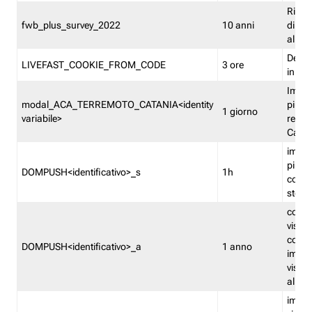
Ricor
fwb_plus_survey_2022
10 anni
di su
all'ut
Dedupl
LIVEFAST_COOKIE_FROM_CODE
3 ore
in Fa
Imped
modal_ACA_TERREMOTO_CATANIA<identity
più vo
1 giorno
variabile>
relati
Catan
imped
più p
DOMPUSH<identificativo>_s
1h
comme
stess
conta
visua
comme
DOMPUSH<identificativo>_a
1 anno
imped
visua
all'in
imped