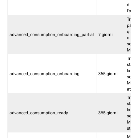
direct
l'attr
Tracc
parzia
quest
advanced_consumption_onboarding_partial
7 giorni
onbord
serviz
Moni
Tracci
stata 
la not
advanced_consumption_onboarding
365 giorni
serviz
Monit
attiva
Tracci
stata 
la not
advanced_consumption_ready
365 giorni
serviz
Monit
stato 
Memor