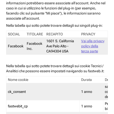
informazioni potrebbero essere associate all'account. Anche nel
caso in cui si utilizzino le funzioni del plug-in (per esempio,
facendo clic sul pulsante "Mi piace"), le informazioni saranno
associate all'account.
Nella tabella qui sotto potete trovare dettagli sui singoli plug-in:
SOCIAL
TITOLARE
RECAPITO
PRIVACY
1601 S. California
Vai alla privacy
Facebook
Facebook
Ave Palo Alto -
policy della
Inc.
CA94304 USA
terza parte
Nella tabella qui sotto potete trovare dettagli sui cookie Tecnici /
Analitici che possono essere impostati navigando su fastweb.it:
Nome cookie
Durata
Descr
salva i
ck_consent
1 anno
conse
dei c
Persi
fastwebit_cp
1 anno
bilanc