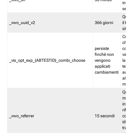
inform
sessi
Quest
_vwo_uuid_v2
366 giorni
il tra
sito 
Cooki
che m
persiste
combi
finchè non
varian
_vis_opt_exp_{ABTESTID}_combi_choose
vengono
la co
applicati
test. 
cambiamenti
autom
all'ap
modif
Quest
memor
infor
riferi
_vwo_referrer
15 secondi
conse
identi
traffi