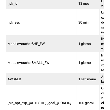
Usato 
_pk_id
13 mesi
visitat
Usato 
comp
_pk_ses
30 min
dell’u
sessi
navig
limita
ModaleVoucherSHP_FW
1 giorno
multi
vouche
limita
multi
ModaleVoucherSMALL_FW
1 giorno
vouch
Medie
Amaz
AWSALB
1 settimana
balan
Quest
creat
visit
_vis_opt_exp_{ABTESTID}_goal_{GOALID}
100 giorni
obiett
nel co