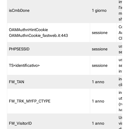
imped
l'inse
isCmbDone
1 giorno
multi
shp
Cooki
OAMAuthnHintCookie
sessione
Auten
OAMAuthnCookie_fastweb.it:443
Clien
usata
PHPSESSID
sessione
sessi
usata
TS<identificativo>
sessione
sessi
inform
indica
FW_TAN
1 anno
clien
indica
utent
FW_TRK_MYFP_CTYPE
1 anno
(resid
iva/i
Usato 
FW_VisitorID
1 anno
visitat