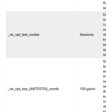
A/B. I
sempr
Cooki
creato
i cook
nel b
_vis_opt_test_cookie
Sessione
visita
tracc
sessi
aperte
sempr
Quest
la var
assegn
in mo
sempr
versi
_vis_opt_exp_{ABTESTID}_combi
100 giorni
durant
succes
corri
versio
(contr