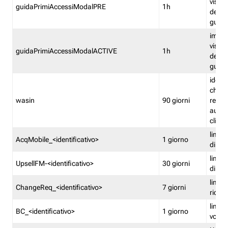
visual
guidaPrimiAccessiModalPRE
1h
della
guida 
imped
visual
guidaPrimiAccessiModalACTIVE
1h
della
guida 
identi
che si
wasin
90 giorni
rete f
autent
clienti
limita
AcqMobile_<identificativo>
1 giorno
di ac
limita
UpsellFM-<identificativo>
30 giorni
di ups
limita
ChangeReq_<identificativo>
7 giorni
ricon
limita
BC_<identificativo>
1 giorno
vouch