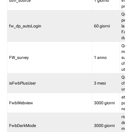
utm_source
1 giorno
indica
proven
Quest
perme
fw_dp_autoLogin
60 giorni
la log
Fastwe
durat
Quest
manti
FW_survey
1 anno
surve
chiuse
utenti
Quest
isFwbPlusUser
3 mesi
che l'
una l
attiva 
FwbWebview
3000 giorni
pagina
nell'
ricor
dell'u
FwbDarkMode
3000 giorni
mode 