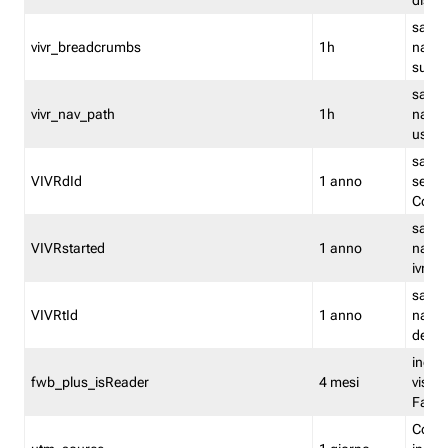
dismi
salva
vivr_breadcrumbs
1h
navig
su vis
salva 
vivr_nav_path
1h
navig
usato
salva 
VIVRdId
1 anno
sessio
Conv
salva 
VIVRstarted
1 anno
navig
ivr ini
salva 
VIVRtId
1 anno
naviga
del cl
indica
fwb_plus_isReader
4 mesi
visual
Fastw
Cooki