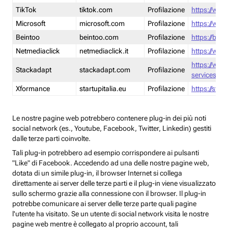
TikTok
tiktok.com
Profilazione
https://www
Microsoft
microsoft.com
Profilazione
https://www
Beintoo
beintoo.com
Profilazione
https://bei
Netmediaclick
netmediaclick.it
Profilazione
https://www
https://ww
Stackadapt
stackadapt.com
Profilazione
services-pri
Xformance
startupitalia.eu
Profilazione
https://start
Le nostre pagine web potrebbero contenere plug-in dei più noti
social network (es., Youtube, Facebook, Twitter, Linkedin) gestiti
dalle terze parti coinvolte.
Tali plug-in potrebbero ad esempio corrispondere ai pulsanti
"Like" di Facebook. Accedendo ad una delle nostre pagine web,
dotata di un simile plug-in, il browser Internet si collega
direttamente ai server delle terze parti e il plug-in viene visualizzato
sullo schermo grazie alla connessione con il browser. Il plug-in
potrebbe comunicare ai server delle terze parte quali pagine
l'utente ha visitato. Se un utente di social network visita le nostre
pagine web mentre è collegato al proprio account, tali