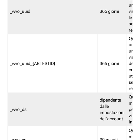
univo
_vwo_uuid
365 giorni
visita
le fun
segme
repor
Quest
un ide
univo
visita
_vwo_uuid_{ABTESTID}
365 giorni
del t
cross
utiliz
segme
repor
Quest
dipendente
memor
dalle
_vwo_ds
persis
impostazioni
visit
dell'account
Insig
Quest
memo
_vwo_sn
30 minuti