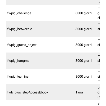
Fastw
mantie
fwpig_challenge
3000 giorni
giochi
chall
mantie
fwpig_betweenle
3000 giorni
singol
modal
mantie
fwpig_guess_object
3000 giorni
singol
modal
mantie
fwpig_hangman
3000 giorni
singol
modal
mantie
fwpig_techline
3000 giorni
singol
modal
perme
fwb_plus_stepAccessEbook
1 ora
di un 
utenti
attiva 