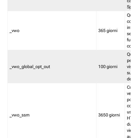
caso 
Split
Quest
conten
infor
_vwo
365 giorni
servi
futuro,
cooki
Quest
persi
_vwo_global_opt_out
100 giorni
visita
su tut
deter
Cookie
verif
possa
cookie
usano 
_vwo_ssm
3650 giorni
HTTP.
durat
viene 
autom