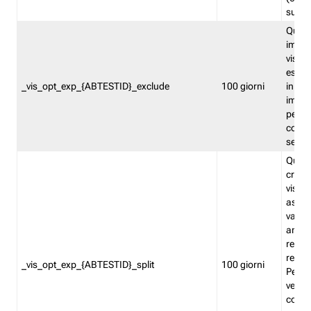
succes
Quest
impos
visita
esclu
_vis_opt_exp_{ABTESTID}_exclude
100 giorni
in bas
impos
percen
coinvo
sempr
Quest
creat
visita
asseg
varia
ancor
reind
relati
_vis_opt_exp_{ABTESTID}_split
100 giorni
Perme
verifi
corri