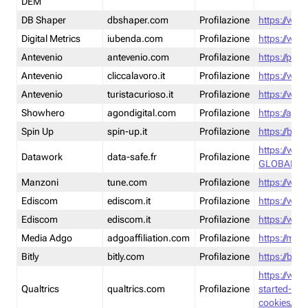
DEM
DB Shaper
dbshaper.com
Profilazione
https://www
Digital Metrics
iubenda.com
Profilazione
https://www
Antevenio
antevenio.com
Profilazione
https://pmp.
Antevenio
cliccalavoro.it
Profilazione
https://www
Antevenio
turistacurioso.it
Profilazione
https://www.
Showhero
agondigital.com
Profilazione
https://agon
Spin Up
spin-up.it
Profilazione
https://blog
https://ww
Datawork
data-safe.fr
Profilazione
GLOBAL-LT
Manzoni
tune.com
Profilazione
https://www
Ediscom
ediscom.it
Profilazione
https://www
Ediscom
ediscom.it
Profilazione
https://www
Media Adgo
adgoaffiliation.com
Profilazione
https://med
Bitly
bitly.com
Profilazione
https://bitl
https://www
Qualtrics
qualtrics.com
Profilazione
started-wi
cookies/