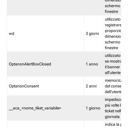
dimensioni de
schermo e de
finestre
utilizzato per
registrare le
proporzioni e
wd
3 giorni
dimensioni de
schermo e de
finestre
utilizzato pe
se mostrare
OptanonAlertBoxClosed
1 anno
il banner pri
all'utente
memorizza lo
OptanonConsent
2 anni
del consenso
dell'utente
impedisce di 
più volte lo s
__aca_<nome_tiket_variabile>
1 giorno
ticket nell'ar
giornata
indica la pre