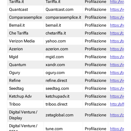
Tariffa.it
Tariffa.it
Profilazione
http://www.t
Quantcast
Quantcast.com
Profilazione
https://www
Comparasemplice
comparasemplice.it
Profilazione
https://www
Bemail.it
bemail.it
Profilazione
https://reta
Che Tariffa
chetariffa.it
Profilazione
https://chet
Verizon Media
yahoo.com
Profilazione
https://pol
Azerion
azerion.com
Profilazione
https://www
Mgid
mgid.com
Profilazione
https://www
Quantum
xandr.com
Profilazione
https://www
Ogury
ogury.com
Profilazione
https://ogur
Refine
refine.direct
Profilazione
https://www.
Seedtag
seedtag.com
Profilazione
https://www
Ketchup Adv
ketchupadv.it
Profilazione
https://www
Triboo
triboo.direct
Profilazione
http://affili
Digital Venture /
zetaglobal.com
Profilazione
https://zeta
Display
Digital Venture /
tune.com
Profilazione
https://www