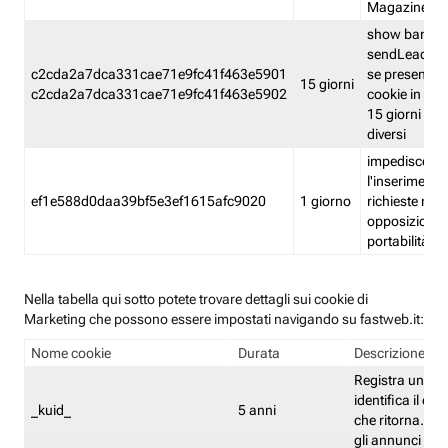
Magazine
show banner
sendLead A
c2cda2a7dca331cae71e9fc41f463e5901
se presenti e
15 giorni
c2cda2a7dca331cae71e9fc41f463e5902
cookie in un 
15 giorni e in
diversi
impedisce
l'inserimento 
ef1e588d0daa39bf5e3ef1615afc9020
1 giorno
richieste mult
opposizione
portabilità g
Nella tabella qui sotto potete trovare dettagli sui cookie di
Marketing che possono essere impostati navigando su fastweb.it:
Nome cookie
Durata
Descrizione
Registra un ID 
identifica il dis
_kuid_
5 anni
che ritorna. L'I
gli annunci mira