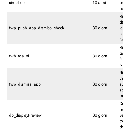
simple-txt
10 anni
pagina
nell'
Ricord
dell'u
fwp_push_app_dismiss_check
30 giorni
la po
sugge
l'audi
Riport
tacci
fwb_fda_nl
30 giorni
l'uten
NL
Ricor
visto 
fwp_dismiss_app
30 giorni
sugge
scari
mobil
Durant
regis
dp_displayPreview
30 giorni
verica
torna
dopo v