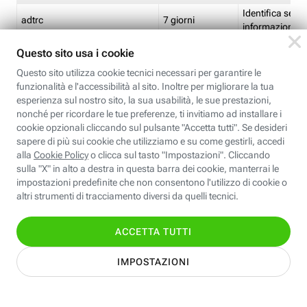
Identifica se so
adtrc
7 giorni
informazioni s
Limite di freq
CFFC<TagID>
7 giorni
composto
Identifica se c'
ricontrollare l'
CM
1 giorno
corrispondenti 
(impostata da 
Identifica se c'
ricontrollare l'
CM14
14 giorni
corrispondenti 
(impostata da 
Identifica l'app
CT<TrackingSetupID>
1 ora
clic per i pixel d
pagine dell'ins
Identifica la quo
EBFC<BannerID>
7 giorni
banner espandi
Identifica la qu
EBFCD<BannerID>
7 giorni
per il banner e