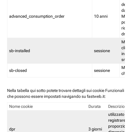
delle 
dash
advanced_consumption_order
10 anni
Monit
posso
riord
drag
Memor
clicca
sb-installed
sessione
instal
smar
Memor
sb-closed
sessione
chius
Nella tabella qui sotto potete trovare dettagli sui cookie Funzionali
che possono essere impostati navigando su fastweb.it:
Nome cookie
Durata
Descrizione
utilizzato per
registrare le
proporzioni e
dpr
3 giorni