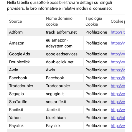
Nella tabella qui sotto è possibile trovare dettagli sui singoli
providers, le loro informative e i relativi moduli di consenso:
Nome dominio
Tipologia
Source
Cookie poli
cookie
Cookie
Adform
track.adform.net
Profilazione
http://site.
eu.amazon-
Amazon
Profilazione
https://www
adsystem.com
Google Ads
googleadservices
Profilazione
http://www.
Doubleclick
doubleclick.net
Profilazione
http://www.
Awin
Awin
Profilazione
https://www
Facebook
Facebook
Profilazione
https://it-
Tradedoubler
Tradedoubler
Profilazione
http://www.
Segugio
segugio.it
Profilazione
http://www.
SosTariffe
sostariffe.it
Profilazione
http://www.s
Facile.it
.facile.it
Profilazione
http://www.f
Yahoo
bluelithium
Profilazione
http://info.
Payclick
Payclick
Profilazione
http://www.p