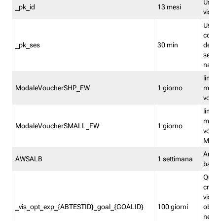
Usato 
_pk_id
13 mesi
visitat
Usato 
comp
_pk_ses
30 min
dell’u
sessi
navig
limita
ModaleVoucherSHP_FW
1 giorno
multi
vouche
limita
multi
ModaleVoucherSMALL_FW
1 giorno
vouch
Medie
Amaz
AWSALB
1 settimana
balan
Quest
creat
visit
_vis_opt_exp_{ABTESTID}_goal_{GOALID}
100 giorni
obiett
nel co