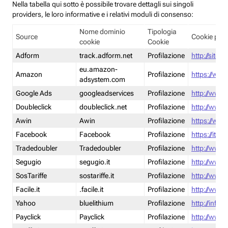
Nella tabella qui sotto è possibile trovare dettagli sui singoli
providers, le loro informative e i relativi moduli di consenso:
Nome dominio
Tipologia
Source
Cookie poli
cookie
Cookie
Adform
track.adform.net
Profilazione
http://site.
eu.amazon-
Amazon
Profilazione
https://www
adsystem.com
Google Ads
googleadservices
Profilazione
http://www.
Doubleclick
doubleclick.net
Profilazione
http://www.
Awin
Awin
Profilazione
https://www
Facebook
Facebook
Profilazione
https://it-
Tradedoubler
Tradedoubler
Profilazione
http://www.
Segugio
segugio.it
Profilazione
http://www.
SosTariffe
sostariffe.it
Profilazione
http://www.s
Facile.it
.facile.it
Profilazione
http://www.f
Yahoo
bluelithium
Profilazione
http://info.
Payclick
Payclick
Profilazione
http://www.p