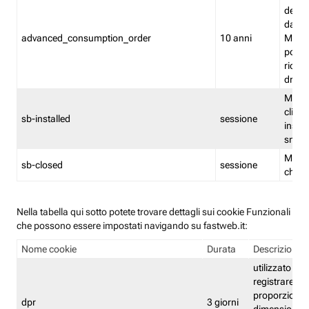
delle 
dash
advanced_consumption_order
10 anni
Monit
posso
riord
drag
Memor
clicca
sb-installed
sessione
instal
smar
Memor
sb-closed
sessione
chius
Nella tabella qui sotto potete trovare dettagli sui cookie Funzionali
che possono essere impostati navigando su fastweb.it:
Nome cookie
Durata
Descrizione
utilizzato per
registrare le
proporzioni e
dpr
3 giorni