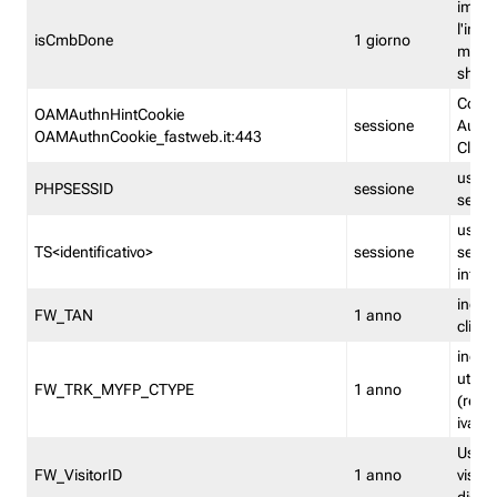
imped
l'inse
isCmbDone
1 giorno
multi
shp
Cooki
OAMAuthnHintCookie
sessione
Auten
OAMAuthnCookie_fastweb.it:443
Clien
usata
PHPSESSID
sessione
sessi
usata
TS<identificativo>
sessione
sessi
inform
indica
FW_TAN
1 anno
clien
indica
utent
FW_TRK_MYFP_CTYPE
1 anno
(resid
iva/i
Usato 
FW_VisitorID
1 anno
visitat