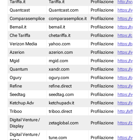
Tariffa.it
Tariffa.it
Profilazione
http://www.t
Quantcast
Quantcast.com
Profilazione
https://www
Comparasemplice
comparasemplice.it
Profilazione
https://www
Bemail.it
bemail.it
Profilazione
https://reta
Che Tariffa
chetariffa.it
Profilazione
https://chet
Verizon Media
yahoo.com
Profilazione
https://pol
Azerion
azerion.com
Profilazione
https://www
Mgid
mgid.com
Profilazione
https://www
Quantum
xandr.com
Profilazione
https://www
Ogury
ogury.com
Profilazione
https://ogur
Refine
refine.direct
Profilazione
https://www.
Seedtag
seedtag.com
Profilazione
https://www
Ketchup Adv
ketchupadv.it
Profilazione
https://www
Triboo
triboo.direct
Profilazione
http://affili
Digital Venture /
zetaglobal.com
Profilazione
https://zeta
Display
Digital Venture /
tune.com
Profilazione
https://www