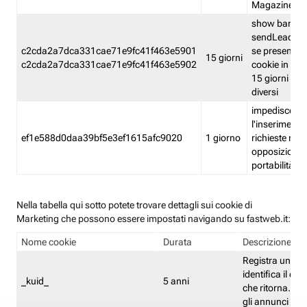
Magazine
show banner
sendLead A
c2cda2a7dca331cae71e9fc41f463e5901
se presenti e
15 giorni
c2cda2a7dca331cae71e9fc41f463e5902
cookie in un 
15 giorni e in
diversi
impedisce
l'inserimento 
ef1e588d0daa39bf5e3ef1615afc9020
1 giorno
richieste mult
opposizione
portabilità g
Nella tabella qui sotto potete trovare dettagli sui cookie di
Marketing che possono essere impostati navigando su fastweb.it:
Nome cookie
Durata
Descrizione
Registra un ID 
identifica il dis
_kuid_
5 anni
che ritorna. L'I
gli annunci mira