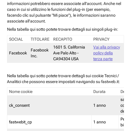
informazioni potrebbero essere associate all'account. Anche nel
caso in cui si utilizzino le funzioni del plug-in (per esempio,
facendo clic sul pulsante "Mi piace"), le informazioni saranno
associate all'account.
Nella tabella qui sotto potete trovare dettagli sui singoli plug-in:
SOCIAL
TITOLARE
RECAPITO
PRIVACY
1601 S. California
Vai alla privacy
Facebook
Facebook
Ave Palo Alto -
policy della
Inc.
CA94304 USA
terza parte
Nella tabella qui sotto potete trovare dettagli sui cookie Tecnici /
Analitici che possono essere impostati navigando su fastweb.it:
Nome cookie
Durata
Descr
salva i
ck_consent
1 anno
conse
dei c
Persi
fastwebit_cp
1 anno
bilanc