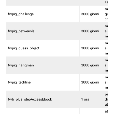
Fastw
mantie
fwpig_challenge
3000 giorni
giochi
chall
mantie
fwpig_betweenle
3000 giorni
singol
modal
mantie
fwpig_guess_object
3000 giorni
singol
modal
mantie
fwpig_hangman
3000 giorni
singol
modal
mantie
fwpig_techline
3000 giorni
singol
modal
perme
fwb_plus_stepAccessEbook
1 ora
di un 
utenti
attiva 