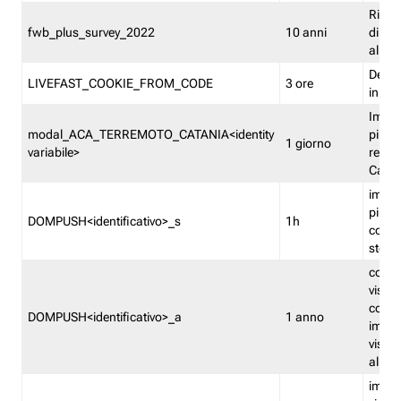
Ricor
fwb_plus_survey_2022
10 anni
di su
all'ut
Dedupl
LIVEFAST_COOKIE_FROM_CODE
3 ore
in Fa
Imped
modal_ACA_TERREMOTO_CATANIA<identity
più vo
1 giorno
variabile>
relati
Catan
imped
più p
DOMPUSH<identificativo>_s
1h
comme
stess
conta
visua
comme
DOMPUSH<identificativo>_a
1 anno
imped
visua
all'in
imped