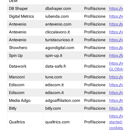
DEM
DB Shaper
dbshaper.com
Profilazione
https://www
Digital Metrics
iubenda.com
Profilazione
https://www
Antevenio
antevenio.com
Profilazione
https://pmp.
Antevenio
cliccalavoro.it
Profilazione
https://www
Antevenio
turistacurioso.it
Profilazione
https://www.
Showhero
agondigital.com
Profilazione
https://agon
Spin Up
spin-up.it
Profilazione
https://blog
https://ww
Datawork
data-safe.fr
Profilazione
GLOBAL-LT
Manzoni
tune.com
Profilazione
https://www
Ediscom
ediscom.it
Profilazione
https://www
Ediscom
ediscom.it
Profilazione
https://www
Media Adgo
adgoaffiliation.com
Profilazione
https://med
Bitly
bitly.com
Profilazione
https://bitl
https://www
Qualtrics
qualtrics.com
Profilazione
started-wi
cookies/