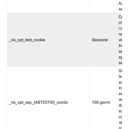
A/B. I
sempr
Cooki
creato
i cook
nel b
_vis_opt_test_cookie
Sessione
visita
tracc
sessi
aperte
sempr
Quest
la var
assegn
in mo
sempr
versi
_vis_opt_exp_{ABTESTID}_combi
100 giorni
durant
succes
corri
versio
(contr