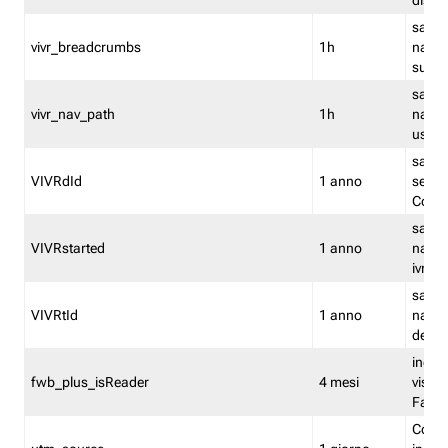
dismi
salva
vivr_breadcrumbs
1h
navig
su vis
salva 
vivr_nav_path
1h
navig
usato
salva 
VIVRdId
1 anno
sessio
Conv
salva 
VIVRstarted
1 anno
navig
ivr ini
salva 
VIVRtId
1 anno
naviga
del cl
indica
fwb_plus_isReader
4 mesi
visual
Fastw
Cooki