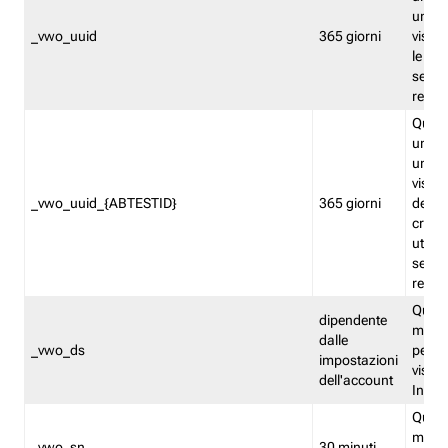
univo
_vwo_uuid
365 giorni
visita
le fun
segme
repor
Quest
un ide
univo
visita
_vwo_uuid_{ABTESTID}
365 giorni
del t
cross
utiliz
segme
repor
Quest
dipendente
memor
dalle
_vwo_ds
persis
impostazioni
visit
dell'account
Insig
Quest
memo
_vwo_sn
30 minuti