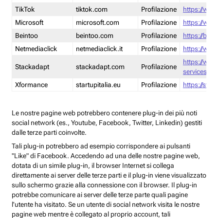
TikTok
tiktok.com
Profilazione
https://www
Microsoft
microsoft.com
Profilazione
https://www
Beintoo
beintoo.com
Profilazione
https://bei
Netmediaclick
netmediaclick.it
Profilazione
https://www
https://ww
Stackadapt
stackadapt.com
Profilazione
services-pri
Xformance
startupitalia.eu
Profilazione
https://start
Le nostre pagine web potrebbero contenere plug-in dei più noti
social network (es., Youtube, Facebook, Twitter, Linkedin) gestiti
dalle terze parti coinvolte.
Tali plug-in potrebbero ad esempio corrispondere ai pulsanti
"Like" di Facebook. Accedendo ad una delle nostre pagine web,
dotata di un simile plug-in, il browser Internet si collega
direttamente ai server delle terze parti e il plug-in viene visualizzato
sullo schermo grazie alla connessione con il browser. Il plug-in
potrebbe comunicare ai server delle terze parte quali pagine
l'utente ha visitato. Se un utente di social network visita le nostre
pagine web mentre è collegato al proprio account, tali