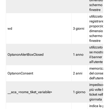
dimensioni de
schermo e de
finestre
utilizzato per
registrare le
proporzioni e
wd
3 giorni
dimensioni de
schermo e de
finestre
utilizzato pe
se mostrare
OptanonAlertBoxClosed
1 anno
il banner pri
all'utente
memorizza lo
OptanonConsent
2 anni
del consenso
dell'utente
impedisce di 
più volte lo s
__aca_<nome_tiket_variabile>
1 giorno
ticket nell'ar
giornata
indica la pre