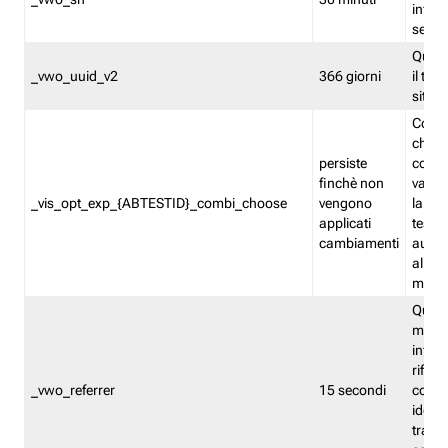
inform
sessi
Quest
_vwo_uuid_v2
366 giorni
il tra
sito 
Cooki
che m
persiste
combi
finchè non
varian
_vis_opt_exp_{ABTESTID}_combi_choose
vengono
la co
applicati
test. 
cambiamenti
autom
all'ap
modif
Quest
memor
infor
riferi
_vwo_referrer
15 secondi
conse
identi
traffi