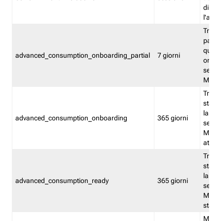
direct
l'attr
Tracc
parzia
quest
advanced_consumption_onboarding_partial
7 giorni
onbord
serviz
Moni
Tracci
stata 
la not
advanced_consumption_onboarding
365 giorni
serviz
Monit
attiva
Tracci
stata 
la not
advanced_consumption_ready
365 giorni
serviz
Monit
stato 
Memor