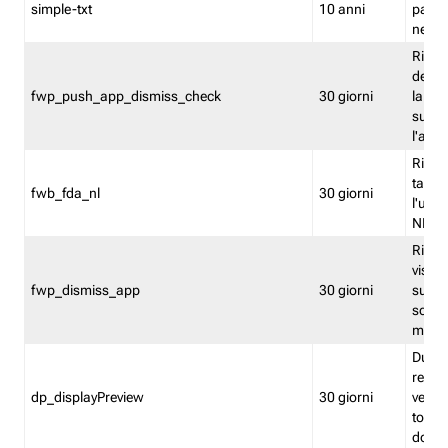
simple-txt
10 anni
pagina
nell'
Ricord
dell'u
fwp_push_app_dismiss_check
30 giorni
la po
sugge
l'audi
Riport
tacci
fwb_fda_nl
30 giorni
l'uten
NL
Ricor
visto 
fwp_dismiss_app
30 giorni
sugge
scari
mobil
Durant
regis
dp_displayPreview
30 giorni
verica
torna
dopo v