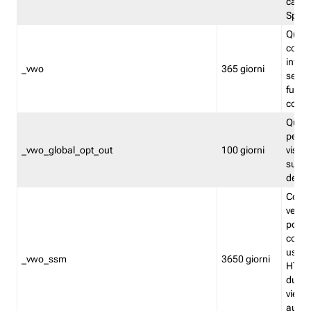
caso 
Split
Quest
conten
infor
_vwo
365 giorni
servi
futuro,
cooki
Quest
persi
_vwo_global_opt_out
100 giorni
visita
su tut
deter
Cookie
verif
possa
cookie
usano 
_vwo_ssm
3650 giorni
HTTP.
durat
viene 
autom