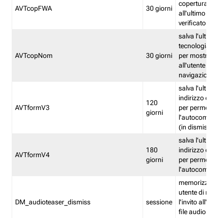
copertura fw
AVTcopFWA
30 giorni
all'ultimo ind
verificato
salva l'ultima
tecnologia ve
AVTcopNom
30 giorni
per mostrarl
all'utente dur
navigazione
salva l'ultimo
indirizzo di 
120
AVTformV3
per permette
giorni
l'autocompl
(in dismissio
salva l'ultimo
180
indirizzo di 
AVTformV4
giorni
per permette
l'autocompl
memorizza la
utente di non
DM_audioteaser_dismiss
sessione
l'invito all'as
file audio del 