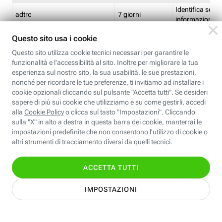
Identifica se so
adtrc
7 giorni
informazioni s
Limite di freq
CFFC<TagID>
7 giorni
composto
Identifica se c'
ricontrollare l'
CM
1 giorno
corrispondenti 
(impostata da 
Identifica se c'
ricontrollare l'
CM14
14 giorni
corrispondenti 
(impostata da 
Identifica l'app
CT<TrackingSetupID>
1 ora
clic per i pixel d
pagine dell'ins
Identifica la quo
EBFC<BannerID>
7 giorni
banner espandi
Identifica la qu
EBFCD<BannerID>
7 giorni
per il banner e