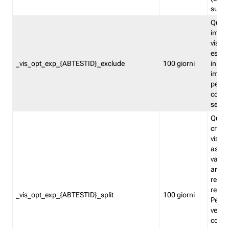
succes
Quest
impos
visita
esclu
_vis_opt_exp_{ABTESTID}_exclude
100 giorni
in bas
impos
percen
coinvo
sempr
Quest
creat
visita
asseg
varia
ancor
reind
relati
_vis_opt_exp_{ABTESTID}_split
100 giorni
Perme
verifi
corri