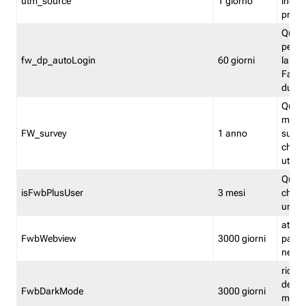
utm_source
1 giorno
indica
proven
Quest
perme
fw_dp_autoLogin
60 giorni
la log
Fastwe
durat
Quest
manti
FW_survey
1 anno
surve
chiuse
utenti
Quest
isFwbPlusUser
3 mesi
che l'
una l
attiva 
FwbWebview
3000 giorni
pagina
nell'
ricor
dell'u
FwbDarkMode
3000 giorni
mode 