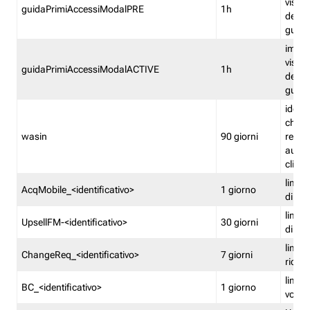
visual
guidaPrimiAccessiModalPRE
1h
della
guida 
imped
visual
guidaPrimiAccessiModalACTIVE
1h
della
guida 
identi
che si
wasin
90 giorni
rete f
autent
clienti
limita
AcqMobile_<identificativo>
1 giorno
di ac
limita
UpsellFM-<identificativo>
30 giorni
di ups
limita
ChangeReq_<identificativo>
7 giorni
ricon
limita
BC_<identificativo>
1 giorno
vouch