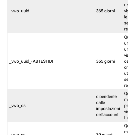
univo
_vwo_uuid
365 giorni
visita
le fun
segme
repor
Quest
un ide
univo
visita
_vwo_uuid_{ABTESTID}
365 giorni
del t
cross
utiliz
segme
repor
Quest
dipendente
memor
dalle
_vwo_ds
persis
impostazioni
visit
dell'account
Insig
Quest
memo
_vwo_sn
30 minuti