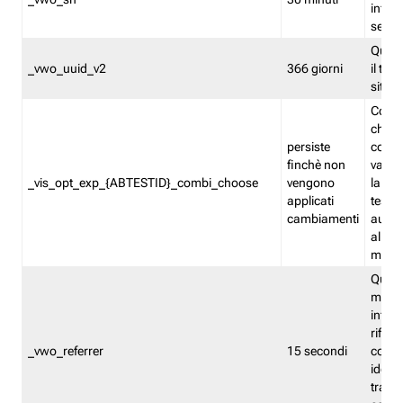
inform
sessi
Quest
_vwo_uuid_v2
366 giorni
il tra
sito 
Cooki
che m
persiste
combi
finchè non
varian
_vis_opt_exp_{ABTESTID}_combi_choose
vengono
la co
applicati
test. 
cambiamenti
autom
all'ap
modif
Quest
memor
infor
riferi
_vwo_referrer
15 secondi
conse
identi
traffi