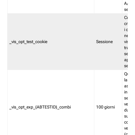
A/B. I
sempr
Cooki
creato
i cook
nel b
_vis_opt_test_cookie
Sessione
visita
tracc
sessi
aperte
sempr
Quest
la var
assegn
in mo
sempr
versi
_vis_opt_exp_{ABTESTID}_combi
100 giorni
durant
succes
corri
versio
(contr