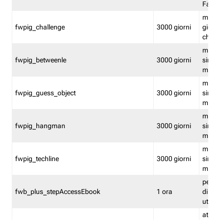
Fastw
mantie
fwpig_challenge
3000 giorni
giochi
chall
mantie
fwpig_betweenle
3000 giorni
singol
modal
mantie
fwpig_guess_object
3000 giorni
singol
modal
mantie
fwpig_hangman
3000 giorni
singol
modal
mantie
fwpig_techline
3000 giorni
singol
modal
perme
fwb_plus_stepAccessEbook
1 ora
di un 
utenti
attiva 