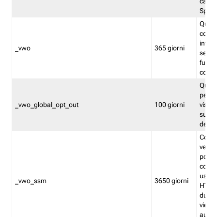
caso 
Split
Quest
conten
infor
_vwo
365 giorni
servi
futuro,
cooki
Quest
persi
_vwo_global_opt_out
100 giorni
visita
su tut
deter
Cookie
verif
possa
cookie
usano 
_vwo_ssm
3650 giorni
HTTP.
durat
viene 
autom