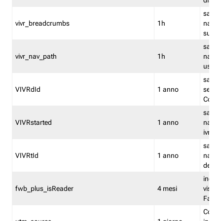
dismi
salva
vivr_breadcrumbs
1h
navig
su vis
salva 
vivr_nav_path
1h
navig
usato
salva 
VIVRdId
1 anno
sessio
Conv
salva 
VIVRstarted
1 anno
navig
ivr ini
salva 
VIVRtId
1 anno
naviga
del cl
indica
fwb_plus_isReader
4 mesi
visual
Fastw
Cooki