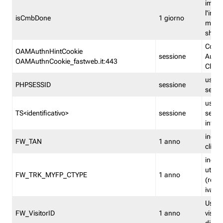
imped
l'inse
isCmbDone
1 giorno
multi
shp
Cooki
OAMAuthnHintCookie
sessione
Auten
OAMAuthnCookie_fastweb.it:443
Clien
usata
PHPSESSID
sessione
sessi
usata
TS<identificativo>
sessione
sessi
inform
indica
FW_TAN
1 anno
clien
indica
utent
FW_TRK_MYFP_CTYPE
1 anno
(resid
iva/i
Usato 
FW_VisitorID
1 anno
visitat