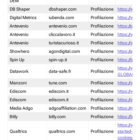
DEM
DB Shaper
dbshaper.com
Profilazione
https://www
Digital Metrics
iubenda.com
Profilazione
https://www
Antevenio
antevenio.com
Profilazione
https://pmp.
Antevenio
cliccalavoro.it
Profilazione
https://www
Antevenio
turistacurioso.it
Profilazione
https://www.
Showhero
agondigital.com
Profilazione
https://agon
Spin Up
spin-up.it
Profilazione
https://blog
https://ww
Datawork
data-safe.fr
Profilazione
GLOBAL-LT
Manzoni
tune.com
Profilazione
https://www
Ediscom
ediscom.it
Profilazione
https://www
Ediscom
ediscom.it
Profilazione
https://www
Media Adgo
adgoaffiliation.com
Profilazione
https://med
Bitly
bitly.com
Profilazione
https://bitl
https://www
Qualtrics
qualtrics.com
Profilazione
started-wi
cookies/