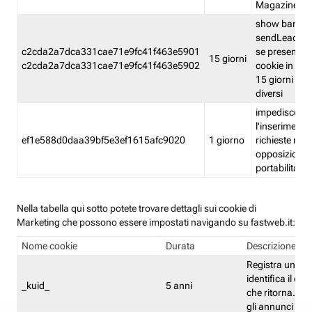
Magazine
show banner
sendLead A
c2cda2a7dca331cae71e9fc41f463e5901
se presenti e
15 giorni
c2cda2a7dca331cae71e9fc41f463e5902
cookie in un 
15 giorni e in
diversi
impedisce
l'inserimento 
ef1e588d0daa39bf5e3ef1615afc9020
1 giorno
richieste mult
opposizione
portabilità g
Nella tabella qui sotto potete trovare dettagli sui cookie di
Marketing che possono essere impostati navigando su fastweb.it:
Nome cookie
Durata
Descrizione
Registra un ID 
identifica il dis
_kuid_
5 anni
che ritorna. L'I
gli annunci mira