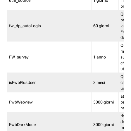
utm_source
1 giorno
indica
proven
Quest
perme
fw_dp_autoLogin
60 giorni
la log
Fastwe
durat
Quest
manti
FW_survey
1 anno
surve
chiuse
utenti
Quest
isFwbPlusUser
3 mesi
che l'
una l
attiva 
FwbWebview
3000 giorni
pagina
nell'
ricor
dell'u
FwbDarkMode
3000 giorni
mode 