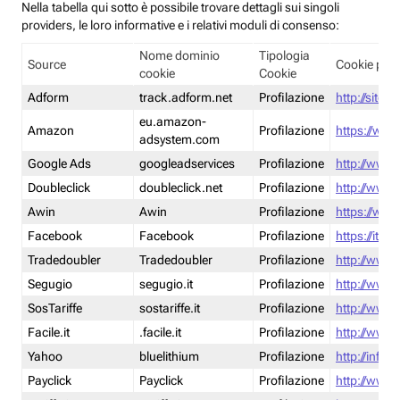
Nella tabella qui sotto è possibile trovare dettagli sui singoli
providers, le loro informative e i relativi moduli di consenso:
Nome dominio
Tipologia
Source
Cookie poli
cookie
Cookie
Adform
track.adform.net
Profilazione
http://site.
eu.amazon-
Amazon
Profilazione
https://www
adsystem.com
Google Ads
googleadservices
Profilazione
http://www.
Doubleclick
doubleclick.net
Profilazione
http://www.
Awin
Awin
Profilazione
https://www
Facebook
Facebook
Profilazione
https://it-
Tradedoubler
Tradedoubler
Profilazione
http://www.
Segugio
segugio.it
Profilazione
http://www.
SosTariffe
sostariffe.it
Profilazione
http://www.s
Facile.it
.facile.it
Profilazione
http://www.f
Yahoo
bluelithium
Profilazione
http://info.
Payclick
Payclick
Profilazione
http://www.p