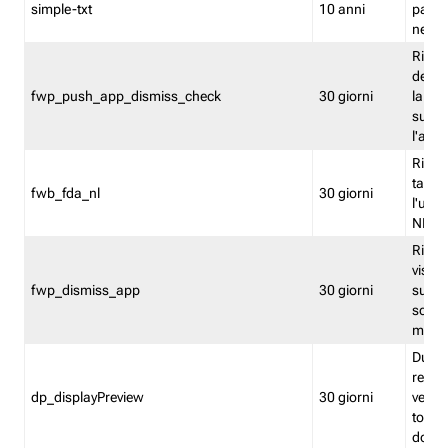
simple-txt
10 anni
pagina
nell'
Ricord
dell'u
fwp_push_app_dismiss_check
30 giorni
la po
sugge
l'audi
Riport
tacci
fwb_fda_nl
30 giorni
l'uten
NL
Ricor
visto 
fwp_dismiss_app
30 giorni
sugge
scari
mobil
Durant
regis
dp_displayPreview
30 giorni
verica
torna
dopo v