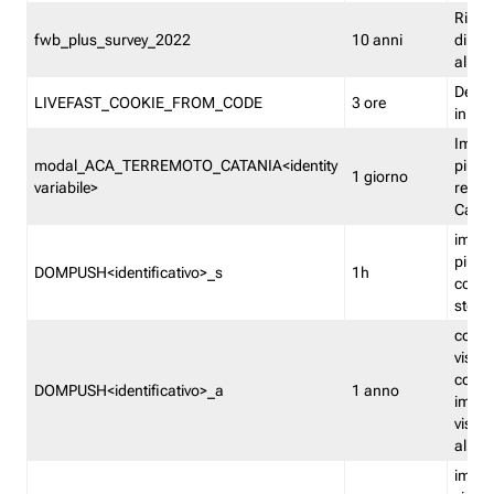
Ricor
fwb_plus_survey_2022
10 anni
di su
all'ut
Dedupl
LIVEFAST_COOKIE_FROM_CODE
3 ore
in Fa
Imped
modal_ACA_TERREMOTO_CATANIA<identity
più vo
1 giorno
variabile>
relati
Catan
imped
più p
DOMPUSH<identificativo>_s
1h
comme
stess
conta
visua
comme
DOMPUSH<identificativo>_a
1 anno
imped
visua
all'in
imped