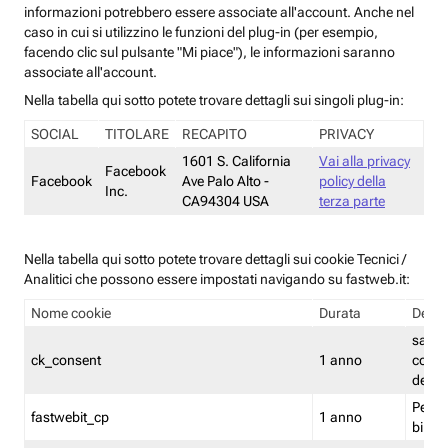
informazioni potrebbero essere associate all'account. Anche nel
caso in cui si utilizzino le funzioni del plug-in (per esempio,
facendo clic sul pulsante "Mi piace"), le informazioni saranno
associate all'account.
Nella tabella qui sotto potete trovare dettagli sui singoli plug-in:
SOCIAL
TITOLARE
RECAPITO
PRIVACY
1601 S. California
Vai alla privacy
Facebook
Facebook
Ave Palo Alto -
policy della
Inc.
CA94304 USA
terza parte
Nella tabella qui sotto potete trovare dettagli sui cookie Tecnici /
Analitici che possono essere impostati navigando su fastweb.it:
Nome cookie
Durata
Descr
salva i
ck_consent
1 anno
conse
dei c
Persi
fastwebit_cp
1 anno
bilanc