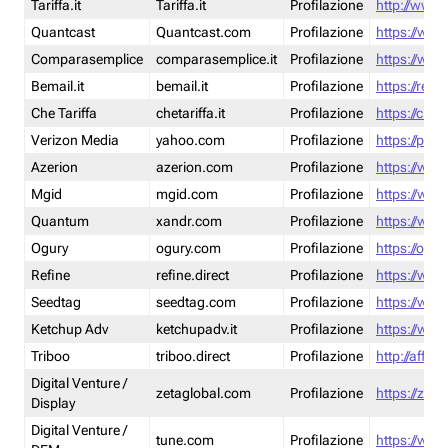
Tariffa.it
Tariffa.it
Profilazione
http://www.t
Quantcast
Quantcast.com
Profilazione
https://www
Comparasemplice
comparasemplice.it
Profilazione
https://www
Bemail.it
bemail.it
Profilazione
https://reta
Che Tariffa
chetariffa.it
Profilazione
https://chet
Verizon Media
yahoo.com
Profilazione
https://pol
Azerion
azerion.com
Profilazione
https://www
Mgid
mgid.com
Profilazione
https://www
Quantum
xandr.com
Profilazione
https://www
Ogury
ogury.com
Profilazione
https://ogur
Refine
refine.direct
Profilazione
https://www.
Seedtag
seedtag.com
Profilazione
https://www
Ketchup Adv
ketchupadv.it
Profilazione
https://www
Triboo
triboo.direct
Profilazione
http://affili
Digital Venture /
zetaglobal.com
Profilazione
https://zeta
Display
Digital Venture /
tune.com
Profilazione
https://www