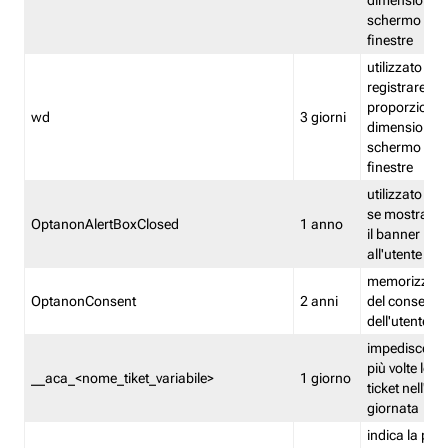
dimensioni de
schermo e de
finestre
utilizzato per
registrare le
proporzioni e
wd
3 giorni
dimensioni de
schermo e de
finestre
utilizzato pe
se mostrare
OptanonAlertBoxClosed
1 anno
il banner pri
all'utente
memorizza lo
OptanonConsent
2 anni
del consenso
dell'utente
impedisce di 
più volte lo s
__aca_<nome_tiket_variabile>
1 giorno
ticket nell'ar
giornata
indica la pre