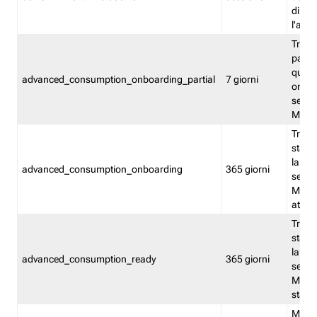
direct
l'attr
Tracc
parzia
quest
advanced_consumption_onboarding_partial
7 giorni
onbord
serviz
Moni
Tracci
stata 
la not
advanced_consumption_onboarding
365 giorni
serviz
Monit
attiva
Tracci
stata 
la not
advanced_consumption_ready
365 giorni
serviz
Monit
stato 
Memor