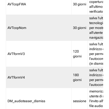
copertura fw
AVTcopFWA
30 giorni
all'ultimo ind
verificato
salva l'ultima
tecnologia ve
AVTcopNom
30 giorni
per mostrarl
all'utente dur
navigazione
salva l'ultimo
indirizzo di 
120
AVTformV3
per permette
giorni
l'autocompl
(in dismissio
salva l'ultimo
180
indirizzo di 
AVTformV4
giorni
per permette
l'autocompl
memorizza la
utente di non
DM_audioteaser_dismiss
sessione
l'invito all'as
file audio del 