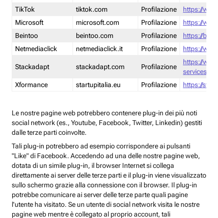
TikTok
tiktok.com
Profilazione
https://www
Microsoft
microsoft.com
Profilazione
https://www
Beintoo
beintoo.com
Profilazione
https://bei
Netmediaclick
netmediaclick.it
Profilazione
https://www
https://ww
Stackadapt
stackadapt.com
Profilazione
services-pri
Xformance
startupitalia.eu
Profilazione
https://start
Le nostre pagine web potrebbero contenere plug-in dei più noti
social network (es., Youtube, Facebook, Twitter, Linkedin) gestiti
dalle terze parti coinvolte.
Tali plug-in potrebbero ad esempio corrispondere ai pulsanti
"Like" di Facebook. Accedendo ad una delle nostre pagine web,
dotata di un simile plug-in, il browser Internet si collega
direttamente ai server delle terze parti e il plug-in viene visualizzato
sullo schermo grazie alla connessione con il browser. Il plug-in
potrebbe comunicare ai server delle terze parte quali pagine
l'utente ha visitato. Se un utente di social network visita le nostre
pagine web mentre è collegato al proprio account, tali