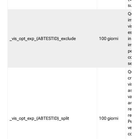
succes
Quest
impos
visita
esclu
_vis_opt_exp_{ABTESTID}_exclude
100 giorni
in bas
impos
percen
coinvo
sempr
Quest
creat
visita
asseg
varia
ancor
reind
relati
_vis_opt_exp_{ABTESTID}_split
100 giorni
Perme
verifi
corri