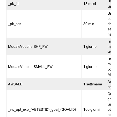
Usato 
_pk_id
13 mesi
visitat
Usato 
comp
_pk_ses
30 min
dell’u
sessi
navig
limita
ModaleVoucherSHP_FW
1 giorno
multi
vouche
limita
multi
ModaleVoucherSMALL_FW
1 giorno
vouch
Medie
Amaz
AWSALB
1 settimana
balan
Quest
creat
visit
_vis_opt_exp_{ABTESTID}_goal_{GOALID}
100 giorni
obiett
nel co