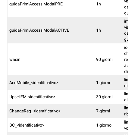
visual
guidaPrimiAccessiModalPRE
1h
della
guida 
imped
visual
guidaPrimiAccessiModalACTIVE
1h
della
guida 
identi
che si
wasin
90 giorni
rete f
autent
clienti
limita
AcqMobile_<identificativo>
1 giorno
di ac
limita
UpsellFM-<identificativo>
30 giorni
di ups
limita
ChangeReq_<identificativo>
7 giorni
ricon
limita
BC_<identificativo>
1 giorno
vouch