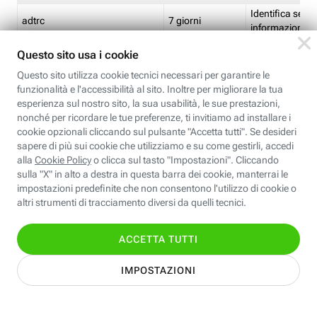
Identifica se so
adtrc
7 giorni
informazioni s
Limite di freq
CFFC<TagID>
7 giorni
composto
Identifica se c'
ricontrollare l'
CM
1 giorno
corrispondenti 
(impostata da 
Identifica se c'
ricontrollare l'
CM14
14 giorni
corrispondenti 
(impostata da 
Identifica l'app
CT<TrackingSetupID>
1 ora
clic per i pixel d
pagine dell'ins
Identifica la quo
EBFC<BannerID>
7 giorni
banner espandi
Identifica la qu
EBFCD<BannerID>
7 giorni
per il banner e