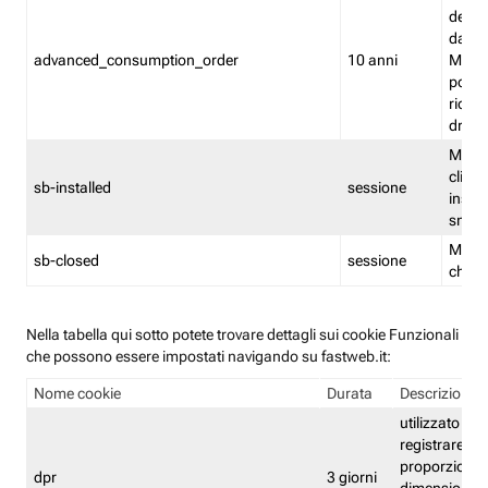
delle 
dash
advanced_consumption_order
10 anni
Monit
posso
riord
drag
Memor
clicca
sb-installed
sessione
instal
smar
Memor
sb-closed
sessione
chius
Nella tabella qui sotto potete trovare dettagli sui cookie Funzionali
che possono essere impostati navigando su fastweb.it:
Nome cookie
Durata
Descrizione
utilizzato per
registrare le
proporzioni e
dpr
3 giorni