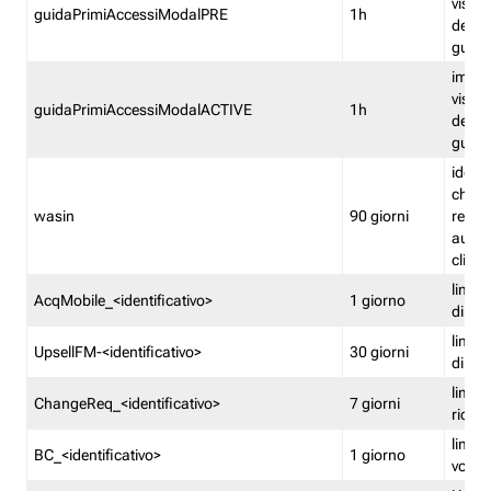
visual
guidaPrimiAccessiModalPRE
1h
della
guida 
imped
visual
guidaPrimiAccessiModalACTIVE
1h
della
guida 
identi
che si
wasin
90 giorni
rete f
autent
clienti
limita
AcqMobile_<identificativo>
1 giorno
di ac
limita
UpsellFM-<identificativo>
30 giorni
di ups
limita
ChangeReq_<identificativo>
7 giorni
ricon
limita
BC_<identificativo>
1 giorno
vouch