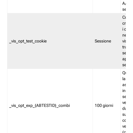
A/B. I
sempr
Cooki
creato
i cook
nel b
_vis_opt_test_cookie
Sessione
visita
tracc
sessi
aperte
sempr
Quest
la var
assegn
in mo
sempr
versi
_vis_opt_exp_{ABTESTID}_combi
100 giorni
durant
succes
corri
versio
(contr