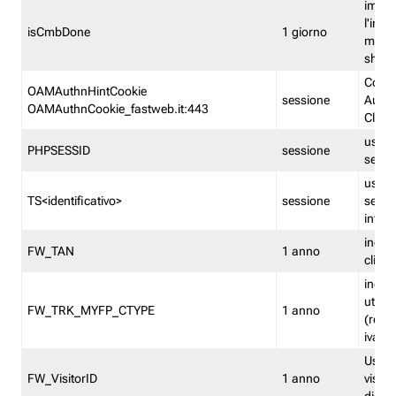
imped
l'inse
isCmbDone
1 giorno
multi
shp
Cooki
OAMAuthnHintCookie
sessione
Auten
OAMAuthnCookie_fastweb.it:443
Clien
usata
PHPSESSID
sessione
sessi
usata
TS<identificativo>
sessione
sessi
inform
indica
FW_TAN
1 anno
clien
indica
utent
FW_TRK_MYFP_CTYPE
1 anno
(resid
iva/i
Usato 
FW_VisitorID
1 anno
visitat