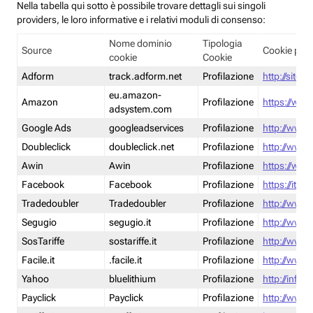
Nella tabella qui sotto è possibile trovare dettagli sui singoli
providers, le loro informative e i relativi moduli di consenso:
Nome dominio
Tipologia
Source
Cookie poli
cookie
Cookie
Adform
track.adform.net
Profilazione
http://site.
eu.amazon-
Amazon
Profilazione
https://www
adsystem.com
Google Ads
googleadservices
Profilazione
http://www.
Doubleclick
doubleclick.net
Profilazione
http://www.
Awin
Awin
Profilazione
https://www
Facebook
Facebook
Profilazione
https://it-
Tradedoubler
Tradedoubler
Profilazione
http://www.
Segugio
segugio.it
Profilazione
http://www.
SosTariffe
sostariffe.it
Profilazione
http://www.s
Facile.it
.facile.it
Profilazione
http://www.f
Yahoo
bluelithium
Profilazione
http://info.
Payclick
Payclick
Profilazione
http://www.p