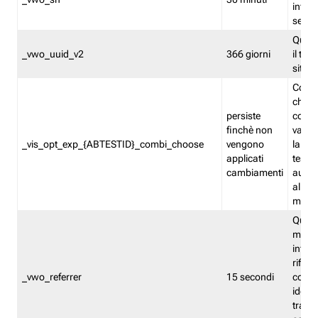
inform
sessi
Quest
_vwo_uuid_v2
366 giorni
il tra
sito 
Cooki
che m
persiste
combi
finchè non
varian
_vis_opt_exp_{ABTESTID}_combi_choose
vengono
la co
applicati
test. 
cambiamenti
autom
all'ap
modif
Quest
memor
infor
riferi
_vwo_referrer
15 secondi
conse
identi
traffi