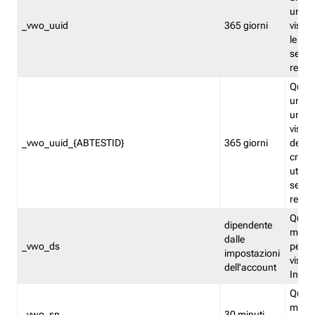
univo
_vwo_uuid
365 giorni
visita
le fun
segme
repor
Quest
un ide
univo
visita
_vwo_uuid_{ABTESTID}
365 giorni
del t
cross
utiliz
segme
repor
Quest
dipendente
memor
dalle
_vwo_ds
persis
impostazioni
visit
dell'account
Insig
Quest
memo
_vwo_sn
30 minuti