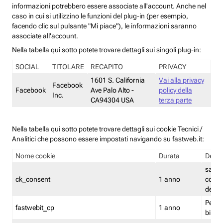
informazioni potrebbero essere associate all'account. Anche nel
caso in cui si utilizzino le funzioni del plug-in (per esempio,
facendo clic sul pulsante "Mi piace"), le informazioni saranno
associate all'account.
Nella tabella qui sotto potete trovare dettagli sui singoli plug-in:
SOCIAL
TITOLARE
RECAPITO
PRIVACY
1601 S. California
Vai alla privacy
Facebook
Facebook
Ave Palo Alto -
policy della
Inc.
CA94304 USA
terza parte
Nella tabella qui sotto potete trovare dettagli sui cookie Tecnici /
Analitici che possono essere impostati navigando su fastweb.it:
Nome cookie
Durata
Descr
salva i
ck_consent
1 anno
conse
dei c
Persi
fastwebit_cp
1 anno
bilanc