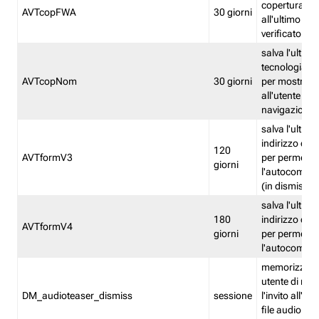
copertura fw
AVTcopFWA
30 giorni
all'ultimo ind
verificato
salva l'ultima
tecnologia ve
AVTcopNom
30 giorni
per mostrarl
all'utente dur
navigazione
salva l'ultimo
indirizzo di 
120
AVTformV3
per permette
giorni
l'autocompl
(in dismissio
salva l'ultimo
180
indirizzo di 
AVTformV4
giorni
per permette
l'autocompl
memorizza la
utente di non
DM_audioteaser_dismiss
sessione
l'invito all'as
file audio del 