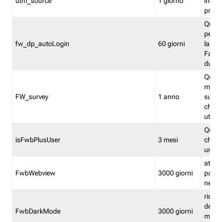
utm_source
1 giorno
indica
proven
Quest
perme
fw_dp_autoLogin
60 giorni
la log
Fastwe
durat
Quest
manti
FW_survey
1 anno
surve
chiuse
utenti
Quest
isFwbPlusUser
3 mesi
che l'
una l
attiva 
FwbWebview
3000 giorni
pagina
nell'
ricor
dell'u
FwbDarkMode
3000 giorni
mode 