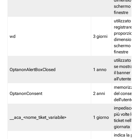
dimensioni de
schermo e de
finestre
utilizzato per
registrare le
proporzioni e
wd
3 giorni
dimensioni de
schermo e de
finestre
utilizzato pe
se mostrare
OptanonAlertBoxClosed
1 anno
il banner pri
all'utente
memorizza lo
OptanonConsent
2 anni
del consenso
dell'utente
impedisce di 
più volte lo s
__aca_<nome_tiket_variabile>
1 giorno
ticket nell'ar
giornata
indica la pre