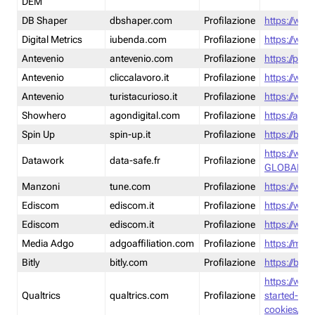
DEM
DB Shaper
dbshaper.com
Profilazione
https://www
Digital Metrics
iubenda.com
Profilazione
https://www
Antevenio
antevenio.com
Profilazione
https://pmp.
Antevenio
cliccalavoro.it
Profilazione
https://www
Antevenio
turistacurioso.it
Profilazione
https://www.
Showhero
agondigital.com
Profilazione
https://agon
Spin Up
spin-up.it
Profilazione
https://blog
https://ww
Datawork
data-safe.fr
Profilazione
GLOBAL-LT
Manzoni
tune.com
Profilazione
https://www
Ediscom
ediscom.it
Profilazione
https://www
Ediscom
ediscom.it
Profilazione
https://www
Media Adgo
adgoaffiliation.com
Profilazione
https://med
Bitly
bitly.com
Profilazione
https://bitl
https://www
Qualtrics
qualtrics.com
Profilazione
started-wi
cookies/