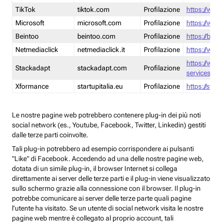
TikTok
tiktok.com
Profilazione
https://www
Microsoft
microsoft.com
Profilazione
https://www
Beintoo
beintoo.com
Profilazione
https://bei
Netmediaclick
netmediaclick.it
Profilazione
https://www
https://ww
Stackadapt
stackadapt.com
Profilazione
services-pri
Xformance
startupitalia.eu
Profilazione
https://start
Le nostre pagine web potrebbero contenere plug-in dei più noti
social network (es., Youtube, Facebook, Twitter, Linkedin) gestiti
dalle terze parti coinvolte.
Tali plug-in potrebbero ad esempio corrispondere ai pulsanti
"Like" di Facebook. Accedendo ad una delle nostre pagine web,
dotata di un simile plug-in, il browser Internet si collega
direttamente ai server delle terze parti e il plug-in viene visualizzato
sullo schermo grazie alla connessione con il browser. Il plug-in
potrebbe comunicare ai server delle terze parte quali pagine
l'utente ha visitato. Se un utente di social network visita le nostre
pagine web mentre è collegato al proprio account, tali