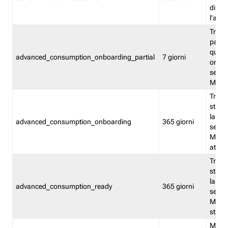
direct
l'attr
Tracc
parzia
quest
advanced_consumption_onboarding_partial
7 giorni
onbord
serviz
Moni
Tracci
stata 
la not
advanced_consumption_onboarding
365 giorni
serviz
Monit
attiva
Tracci
stata 
la not
advanced_consumption_ready
365 giorni
serviz
Monit
stato 
Memor