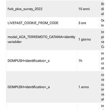
Ricor
fwb_plus_survey_2022
10 anni
di su
all'ut
Dedupl
LIVEFAST_COOKIE_FROM_CODE
3 ore
in Fa
Imped
modal_ACA_TERREMOTO_CATANIA<identity
più vo
1 giorno
variabile>
relati
Catan
imped
più p
DOMPUSH<identificativo>_s
1h
comme
stess
conta
visua
comme
DOMPUSH<identificativo>_a
1 anno
imped
visua
all'in
imped