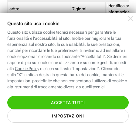
Identifica se so
adtrc
7 giorni
informazioni s
Limite di freq
CFFC<TagID>
7 giorni
composto
Identifica se c'
ricontrollare l'
CM
1 giorno
corrispondenti 
(impostata da 
Identifica se c'
ricontrollare l'
CM14
14 giorni
corrispondenti 
(impostata da 
Identifica l'app
CT<TrackingSetupID>
1 ora
clic per i pixel d
pagine dell'ins
Identifica la quo
EBFC<BannerID>
7 giorni
banner espandi
Identifica la qu
EBFCD<BannerID>
7 giorni
per il banner e