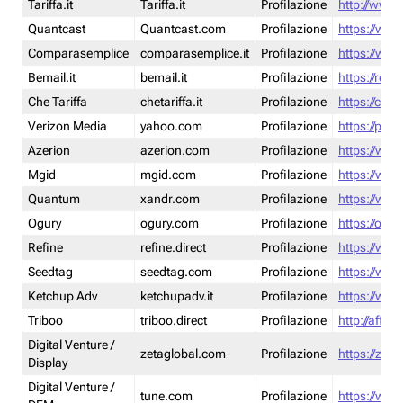
Tariffa.it
Tariffa.it
Profilazione
http://www.t
Quantcast
Quantcast.com
Profilazione
https://www
Comparasemplice
comparasemplice.it
Profilazione
https://www
Bemail.it
bemail.it
Profilazione
https://reta
Che Tariffa
chetariffa.it
Profilazione
https://chet
Verizon Media
yahoo.com
Profilazione
https://pol
Azerion
azerion.com
Profilazione
https://www
Mgid
mgid.com
Profilazione
https://www
Quantum
xandr.com
Profilazione
https://www
Ogury
ogury.com
Profilazione
https://ogur
Refine
refine.direct
Profilazione
https://www.
Seedtag
seedtag.com
Profilazione
https://www
Ketchup Adv
ketchupadv.it
Profilazione
https://www
Triboo
triboo.direct
Profilazione
http://affili
Digital Venture /
zetaglobal.com
Profilazione
https://zeta
Display
Digital Venture /
tune.com
Profilazione
https://www