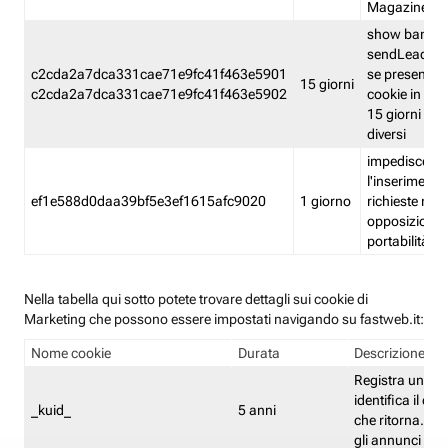
Magazine
show banner
sendLead A
c2cda2a7dca331cae71e9fc41f463e5901
se presenti e
15 giorni
c2cda2a7dca331cae71e9fc41f463e5902
cookie in un 
15 giorni e in
diversi
impedisce
l'inserimento 
ef1e588d0daa39bf5e3ef1615afc9020
1 giorno
richieste mult
opposizione
portabilità g
Nella tabella qui sotto potete trovare dettagli sui cookie di
Marketing che possono essere impostati navigando su fastweb.it:
Nome cookie
Durata
Descrizione
Registra un ID 
identifica il dis
_kuid_
5 anni
che ritorna. L'I
gli annunci mira