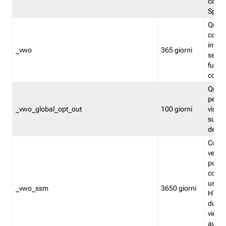
caso 
Split
Quest
conten
infor
_vwo
365 giorni
servi
futuro,
cooki
Quest
persi
_vwo_global_opt_out
100 giorni
visita
su tut
deter
Cookie
verif
possa
cookie
usano 
_vwo_ssm
3650 giorni
HTTP.
durat
viene 
autom