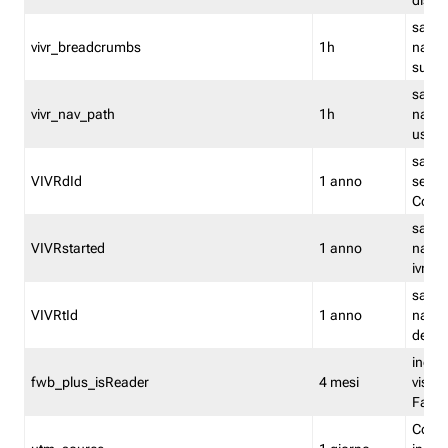
dismi
salva
vivr_breadcrumbs
1h
navig
su vis
salva 
vivr_nav_path
1h
navig
usato
salva 
VIVRdId
1 anno
sessio
Conv
salva 
VIVRstarted
1 anno
navig
ivr ini
salva 
VIVRtId
1 anno
naviga
del cl
indica
fwb_plus_isReader
4 mesi
visual
Fastw
Cooki