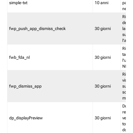
simple-txt
10 anni
pagina
nell'
Ricord
dell'u
fwp_push_app_dismiss_check
30 giorni
la po
sugge
l'audi
Riport
tacci
fwb_fda_nl
30 giorni
l'uten
NL
Ricor
visto 
fwp_dismiss_app
30 giorni
sugge
scari
mobil
Durant
regis
dp_displayPreview
30 giorni
verica
torna
dopo v