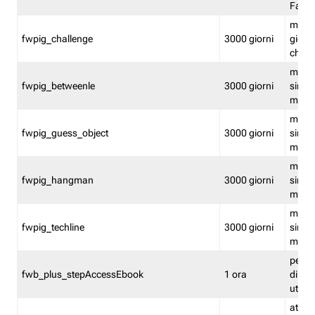
Fastw
mantie
fwpig_challenge
3000 giorni
giochi
chall
mantie
fwpig_betweenle
3000 giorni
singol
modal
mantie
fwpig_guess_object
3000 giorni
singol
modal
mantie
fwpig_hangman
3000 giorni
singol
modal
mantie
fwpig_techline
3000 giorni
singol
modal
perme
fwb_plus_stepAccessEbook
1 ora
di un 
utenti
attiva 