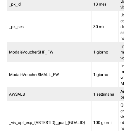
Usato 
_pk_id
13 mesi
visitat
Usato 
comp
_pk_ses
30 min
dell’u
sessi
navig
limita
ModaleVoucherSHP_FW
1 giorno
multi
vouche
limita
multi
ModaleVoucherSMALL_FW
1 giorno
vouch
Medie
Amaz
AWSALB
1 settimana
balan
Quest
creat
visit
_vis_opt_exp_{ABTESTID}_goal_{GOALID}
100 giorni
obiett
nel co