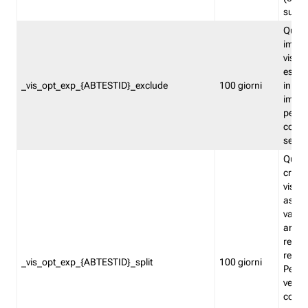
succes
Quest
impos
visita
esclu
_vis_opt_exp_{ABTESTID}_exclude
100 giorni
in bas
impos
percen
coinvo
sempr
Quest
creat
visita
asseg
varia
ancor
reind
relati
_vis_opt_exp_{ABTESTID}_split
100 giorni
Perme
verifi
corri