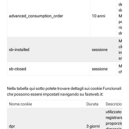
delle 
dash
advanced_consumption_order
10 anni
Monit
posso
riord
drag
Memor
clicca
sb-installed
sessione
instal
smar
Memor
sb-closed
sessione
chius
Nella tabella qui sotto potete trovare dettagli sui cookie Funzionali
che possono essere impostati navigando su fastweb.it:
Nome cookie
Durata
Descrizione
utilizzato per
registrare le
proporzioni e
dpr
3 giorni