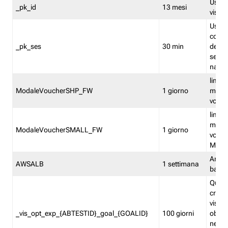
Usato 
_pk_id
13 mesi
visitat
Usato 
comp
_pk_ses
30 min
dell’u
sessi
navig
limita
ModaleVoucherSHP_FW
1 giorno
multi
vouche
limita
multi
ModaleVoucherSMALL_FW
1 giorno
vouch
Medie
Amaz
AWSALB
1 settimana
balan
Quest
creat
visit
_vis_opt_exp_{ABTESTID}_goal_{GOALID}
100 giorni
obiett
nel co