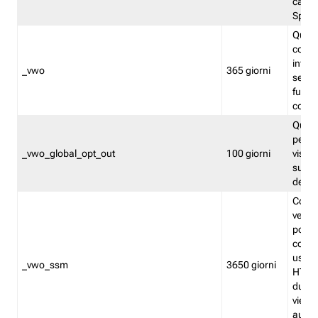
caso 
Split
Quest
conten
infor
_vwo
365 giorni
servi
futuro,
cooki
Quest
persi
_vwo_global_opt_out
100 giorni
visita
su tut
deter
Cookie
verif
possa
cookie
usano 
_vwo_ssm
3650 giorni
HTTP.
durat
viene 
autom