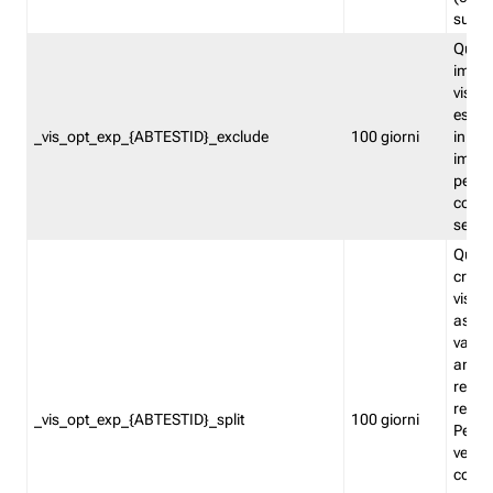
succes
Quest
impos
visita
esclu
_vis_opt_exp_{ABTESTID}_exclude
100 giorni
in bas
impos
percen
coinvo
sempr
Quest
creat
visita
asseg
varia
ancor
reind
relati
_vis_opt_exp_{ABTESTID}_split
100 giorni
Perme
verifi
corri