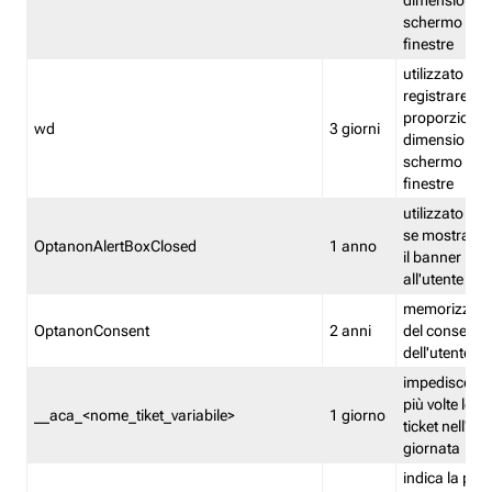
dimensioni de
schermo e de
finestre
utilizzato per
registrare le
proporzioni e
wd
3 giorni
dimensioni de
schermo e de
finestre
utilizzato pe
se mostrare
OptanonAlertBoxClosed
1 anno
il banner pri
all'utente
memorizza lo
OptanonConsent
2 anni
del consenso
dell'utente
impedisce di 
più volte lo s
__aca_<nome_tiket_variabile>
1 giorno
ticket nell'ar
giornata
indica la pre