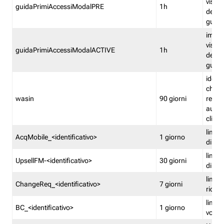
visual
guidaPrimiAccessiModalPRE
1h
della
guida 
imped
visual
guidaPrimiAccessiModalACTIVE
1h
della
guida 
identi
che si
wasin
90 giorni
rete f
autent
clienti
limita
AcqMobile_<identificativo>
1 giorno
di ac
limita
UpsellFM-<identificativo>
30 giorni
di ups
limita
ChangeReq_<identificativo>
7 giorni
ricon
limita
BC_<identificativo>
1 giorno
vouch