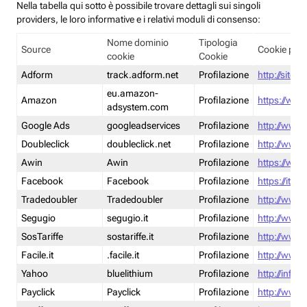
Nella tabella qui sotto è possibile trovare dettagli sui singoli
providers, le loro informative e i relativi moduli di consenso:
Nome dominio
Tipologia
Source
Cookie poli
cookie
Cookie
Adform
track.adform.net
Profilazione
http://site.
eu.amazon-
Amazon
Profilazione
https://www
adsystem.com
Google Ads
googleadservices
Profilazione
http://www.
Doubleclick
doubleclick.net
Profilazione
http://www.
Awin
Awin
Profilazione
https://www
Facebook
Facebook
Profilazione
https://it-
Tradedoubler
Tradedoubler
Profilazione
http://www.
Segugio
segugio.it
Profilazione
http://www.
SosTariffe
sostariffe.it
Profilazione
http://www.s
Facile.it
.facile.it
Profilazione
http://www.f
Yahoo
bluelithium
Profilazione
http://info.
Payclick
Payclick
Profilazione
http://www.p