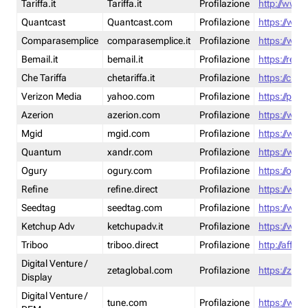
Tariffa.it
Tariffa.it
Profilazione
http://www.t
Quantcast
Quantcast.com
Profilazione
https://www
Comparasemplice
comparasemplice.it
Profilazione
https://www
Bemail.it
bemail.it
Profilazione
https://reta
Che Tariffa
chetariffa.it
Profilazione
https://chet
Verizon Media
yahoo.com
Profilazione
https://pol
Azerion
azerion.com
Profilazione
https://www
Mgid
mgid.com
Profilazione
https://www
Quantum
xandr.com
Profilazione
https://www
Ogury
ogury.com
Profilazione
https://ogur
Refine
refine.direct
Profilazione
https://www.
Seedtag
seedtag.com
Profilazione
https://www
Ketchup Adv
ketchupadv.it
Profilazione
https://www
Triboo
triboo.direct
Profilazione
http://affili
Digital Venture /
zetaglobal.com
Profilazione
https://zeta
Display
Digital Venture /
tune.com
Profilazione
https://www