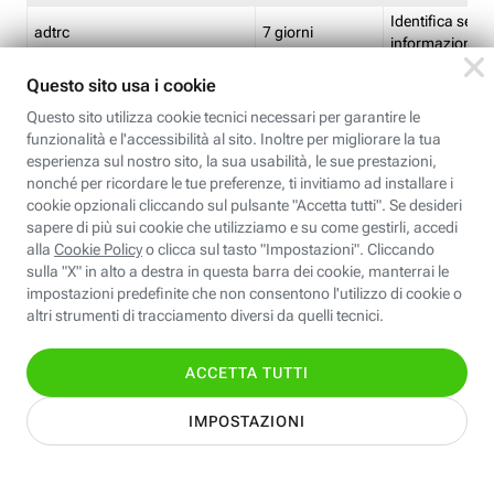
Identifica se so
adtrc
7 giorni
informazioni s
Limite di freq
CFFC<TagID>
7 giorni
composto
Identifica se c'
ricontrollare l'
CM
1 giorno
corrispondenti 
(impostata da 
Identifica se c'
ricontrollare l'
CM14
14 giorni
corrispondenti 
(impostata da 
Identifica l'app
CT<TrackingSetupID>
1 ora
clic per i pixel d
pagine dell'ins
Identifica la quo
EBFC<BannerID>
7 giorni
banner espandi
Identifica la qu
EBFCD<BannerID>
7 giorni
per il banner e