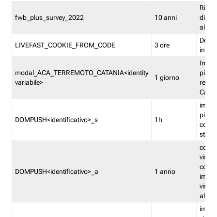
Ricor
fwb_plus_survey_2022
10 anni
di su
all'ut
Dedupl
LIVEFAST_COOKIE_FROM_CODE
3 ore
in Fa
Imped
modal_ACA_TERREMOTO_CATANIA<identity
più vo
1 giorno
variabile>
relati
Catan
imped
più p
DOMPUSH<identificativo>_s
1h
comme
stess
conta
visua
comme
DOMPUSH<identificativo>_a
1 anno
imped
visua
all'in
imped