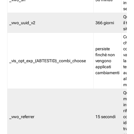
inform
sessi
Quest
_vwo_uuid_v2
366 giorni
il tra
sito 
Cooki
che m
persiste
combi
finchè non
varian
_vis_opt_exp_{ABTESTID}_combi_choose
vengono
la co
applicati
test. 
cambiamenti
autom
all'ap
modif
Quest
memor
infor
riferi
_vwo_referrer
15 secondi
conse
identi
traffi