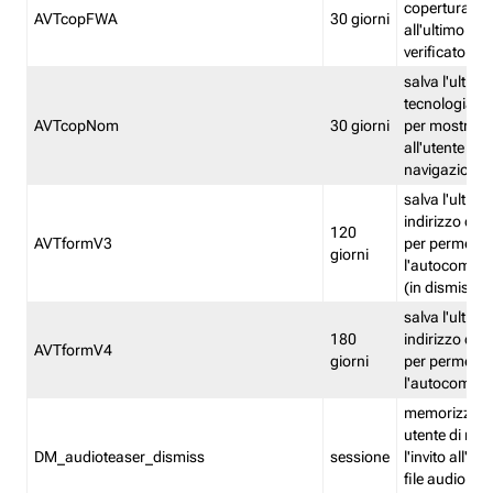
copertura fw
AVTcopFWA
30 giorni
all'ultimo ind
verificato
salva l'ultima
tecnologia ve
AVTcopNom
30 giorni
per mostrarl
all'utente dur
navigazione
salva l'ultimo
indirizzo di 
120
AVTformV3
per permette
giorni
l'autocompl
(in dismissio
salva l'ultimo
180
indirizzo di 
AVTformV4
giorni
per permette
l'autocompl
memorizza la
utente di non
DM_audioteaser_dismiss
sessione
l'invito all'as
file audio del 