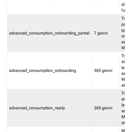
direct
l'attr
Tracc
parzia
quest
advanced_consumption_onboarding_partial
7 giorni
onbord
serviz
Moni
Tracci
stata 
la not
advanced_consumption_onboarding
365 giorni
serviz
Monit
attiva
Tracci
stata 
la not
advanced_consumption_ready
365 giorni
serviz
Monit
stato 
Memor