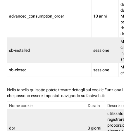
delle 
dash
advanced_consumption_order
10 anni
Monit
posso
riord
drag
Memor
clicca
sb-installed
sessione
instal
smar
Memor
sb-closed
sessione
chius
Nella tabella qui sotto potete trovare dettagli sui cookie Funzionali
che possono essere impostati navigando su fastweb.it:
Nome cookie
Durata
Descrizione
utilizzato per
registrare le
proporzioni e
dpr
3 giorni