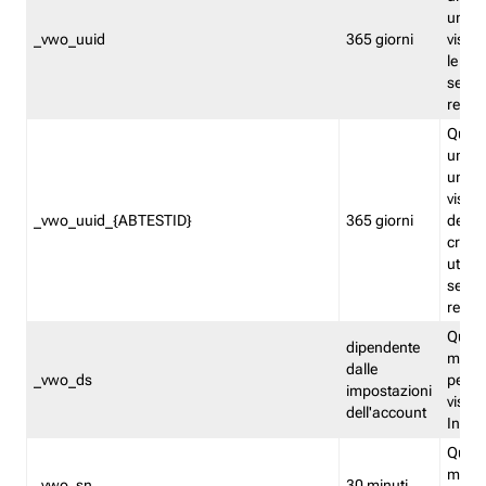
univo
_vwo_uuid
365 giorni
visita
le fun
segme
repor
Quest
un ide
univo
visita
_vwo_uuid_{ABTESTID}
365 giorni
del t
cross
utiliz
segme
repor
Quest
dipendente
memor
dalle
_vwo_ds
persis
impostazioni
visit
dell'account
Insig
Quest
memo
_vwo_sn
30 minuti