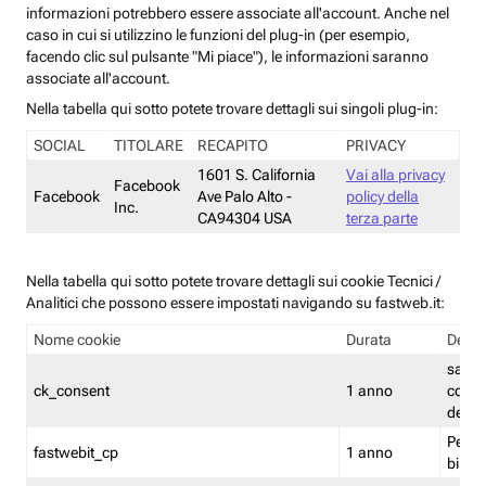
informazioni potrebbero essere associate all'account. Anche nel
caso in cui si utilizzino le funzioni del plug-in (per esempio,
facendo clic sul pulsante "Mi piace"), le informazioni saranno
associate all'account.
Nella tabella qui sotto potete trovare dettagli sui singoli plug-in:
SOCIAL
TITOLARE
RECAPITO
PRIVACY
1601 S. California
Vai alla privacy
Facebook
Facebook
Ave Palo Alto -
policy della
Inc.
CA94304 USA
terza parte
Nella tabella qui sotto potete trovare dettagli sui cookie Tecnici /
Analitici che possono essere impostati navigando su fastweb.it:
Nome cookie
Durata
Descr
salva i
ck_consent
1 anno
conse
dei c
Persi
fastwebit_cp
1 anno
bilanc