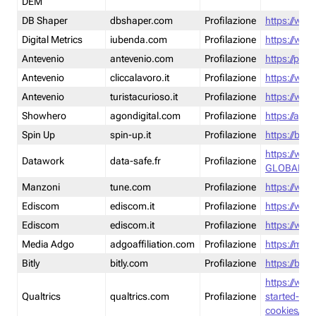
DEM
DB Shaper
dbshaper.com
Profilazione
https://www
Digital Metrics
iubenda.com
Profilazione
https://www
Antevenio
antevenio.com
Profilazione
https://pmp.
Antevenio
cliccalavoro.it
Profilazione
https://www
Antevenio
turistacurioso.it
Profilazione
https://www.
Showhero
agondigital.com
Profilazione
https://agon
Spin Up
spin-up.it
Profilazione
https://blog
https://ww
Datawork
data-safe.fr
Profilazione
GLOBAL-LT
Manzoni
tune.com
Profilazione
https://www
Ediscom
ediscom.it
Profilazione
https://www
Ediscom
ediscom.it
Profilazione
https://www
Media Adgo
adgoaffiliation.com
Profilazione
https://med
Bitly
bitly.com
Profilazione
https://bitl
https://www
Qualtrics
qualtrics.com
Profilazione
started-wi
cookies/