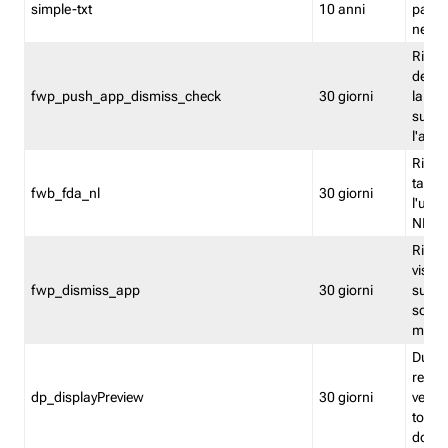
simple-txt
10 anni
pagina
nell'
Ricord
dell'u
fwp_push_app_dismiss_check
30 giorni
la po
sugge
l'audi
Riport
tacci
fwb_fda_nl
30 giorni
l'uten
NL
Ricor
visto 
fwp_dismiss_app
30 giorni
sugge
scari
mobil
Durant
regis
dp_displayPreview
30 giorni
verica
torna
dopo v