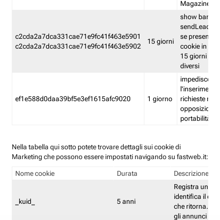
Magazine
show banner
sendLead A
c2cda2a7dca331cae71e9fc41f463e5901
se presenti e
15 giorni
c2cda2a7dca331cae71e9fc41f463e5902
cookie in un 
15 giorni e in
diversi
impedisce
l'inserimento 
ef1e588d0daa39bf5e3ef1615afc9020
1 giorno
richieste mult
opposizione
portabilità g
Nella tabella qui sotto potete trovare dettagli sui cookie di
Marketing che possono essere impostati navigando su fastweb.it:
Nome cookie
Durata
Descrizione
Registra un ID 
identifica il dis
_kuid_
5 anni
che ritorna. L'I
gli annunci mira