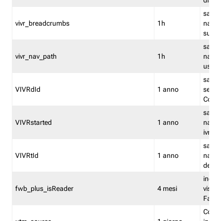
dismi
salva
vivr_breadcrumbs
1h
navig
su vis
salva 
vivr_nav_path
1h
navig
usato
salva 
VIVRdId
1 anno
sessio
Conv
salva 
VIVRstarted
1 anno
navig
ivr ini
salva 
VIVRtId
1 anno
naviga
del cl
indica
fwb_plus_isReader
4 mesi
visual
Fastw
Cooki