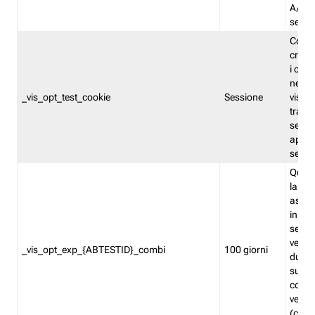
A/B. I
sempr
Cooki
creato
i cook
nel b
_vis_opt_test_cookie
Sessione
visita
tracc
sessi
aperte
sempr
Quest
la var
assegn
in mo
sempr
versi
_vis_opt_exp_{ABTESTID}_combi
100 giorni
durant
succes
corri
versio
(contr