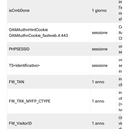
imped
l'inse
isCmbDone
1 giorno
multi
shp
Cooki
OAMAuthnHintCookie
sessione
Auten
OAMAuthnCookie_fastweb.it:443
Clien
usata
PHPSESSID
sessione
sessi
usata
TS<identificativo>
sessione
sessi
inform
indica
FW_TAN
1 anno
clien
indica
utent
FW_TRK_MYFP_CTYPE
1 anno
(resid
iva/i
Usato 
FW_VisitorID
1 anno
visitat