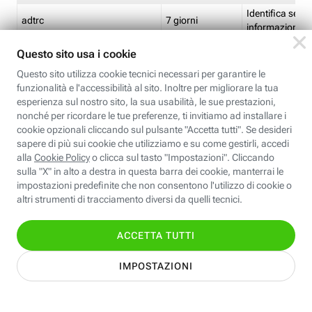
Identifica se so
adtrc
7 giorni
informazioni s
Limite di freq
CFFC<TagID>
7 giorni
composto
Identifica se c'
ricontrollare l'
CM
1 giorno
corrispondenti 
(impostata da 
Identifica se c'
ricontrollare l'
CM14
14 giorni
corrispondenti 
(impostata da 
Identifica l'app
CT<TrackingSetupID>
1 ora
clic per i pixel d
pagine dell'ins
Identifica la quo
EBFC<BannerID>
7 giorni
banner espandi
Identifica la qu
EBFCD<BannerID>
7 giorni
per il banner e