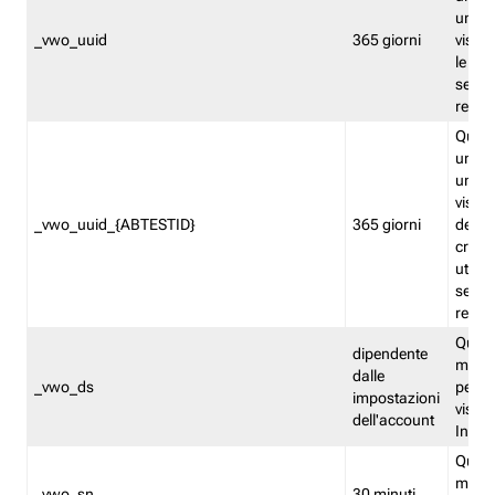
univo
_vwo_uuid
365 giorni
visita
le fun
segme
repor
Quest
un ide
univo
visita
_vwo_uuid_{ABTESTID}
365 giorni
del t
cross
utiliz
segme
repor
Quest
dipendente
memor
dalle
_vwo_ds
persis
impostazioni
visit
dell'account
Insig
Quest
memo
_vwo_sn
30 minuti