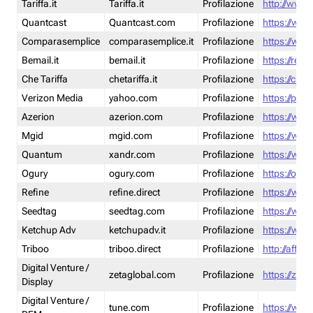
Tariffa.it
Tariffa.it
Profilazione
http://www.t
Quantcast
Quantcast.com
Profilazione
https://www
Comparasemplice
comparasemplice.it
Profilazione
https://www
Bemail.it
bemail.it
Profilazione
https://reta
Che Tariffa
chetariffa.it
Profilazione
https://chet
Verizon Media
yahoo.com
Profilazione
https://pol
Azerion
azerion.com
Profilazione
https://www
Mgid
mgid.com
Profilazione
https://www
Quantum
xandr.com
Profilazione
https://www
Ogury
ogury.com
Profilazione
https://ogur
Refine
refine.direct
Profilazione
https://www.
Seedtag
seedtag.com
Profilazione
https://www
Ketchup Adv
ketchupadv.it
Profilazione
https://www
Triboo
triboo.direct
Profilazione
http://affili
Digital Venture /
zetaglobal.com
Profilazione
https://zeta
Display
Digital Venture /
tune.com
Profilazione
https://www