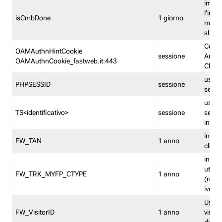
imped
l'inse
isCmbDone
1 giorno
multi
shp
Cooki
OAMAuthnHintCookie
sessione
Auten
OAMAuthnCookie_fastweb.it:443
Clien
usata
PHPSESSID
sessione
sessi
usata
TS<identificativo>
sessione
sessi
inform
indica
FW_TAN
1 anno
clien
indica
utent
FW_TRK_MYFP_CTYPE
1 anno
(resid
iva/i
Usato 
FW_VisitorID
1 anno
visitat