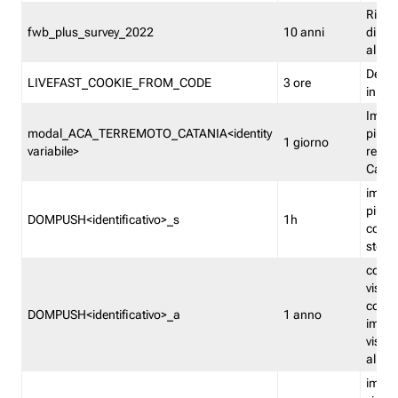
Ricor
fwb_plus_survey_2022
10 anni
di su
all'ut
Dedupl
LIVEFAST_COOKIE_FROM_CODE
3 ore
in Fa
Imped
modal_ACA_TERREMOTO_CATANIA<identity
più vo
1 giorno
variabile>
relati
Catan
imped
più p
DOMPUSH<identificativo>_s
1h
comme
stess
conta
visua
comme
DOMPUSH<identificativo>_a
1 anno
imped
visua
all'in
imped