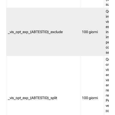
succes
Quest
impos
visita
esclu
_vis_opt_exp_{ABTESTID}_exclude
100 giorni
in bas
impos
percen
coinvo
sempr
Quest
creat
visita
asseg
varia
ancor
reind
relati
_vis_opt_exp_{ABTESTID}_split
100 giorni
Perme
verifi
corri