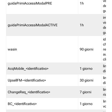
visual
guidaPrimiAccessiModalPRE
1h
della
guida 
imped
visual
guidaPrimiAccessiModalACTIVE
1h
della
guida 
identi
che si
wasin
90 giorni
rete f
autent
clienti
limita
AcqMobile_<identificativo>
1 giorno
di ac
limita
UpsellFM-<identificativo>
30 giorni
di ups
limita
ChangeReq_<identificativo>
7 giorni
ricon
limita
BC_<identificativo>
1 giorno
vouch