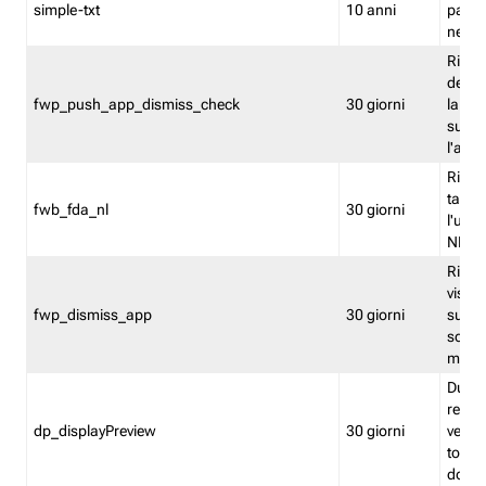
simple-txt
10 anni
pagina
nell'
Ricord
dell'u
fwp_push_app_dismiss_check
30 giorni
la po
sugge
l'audi
Riport
tacci
fwb_fda_nl
30 giorni
l'uten
NL
Ricor
visto 
fwp_dismiss_app
30 giorni
sugge
scari
mobil
Durant
regis
dp_displayPreview
30 giorni
verica
torna
dopo v