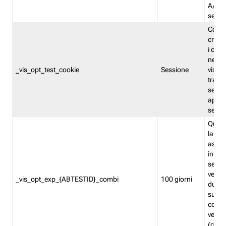
A/B. I
sempr
Cooki
creato
i cook
nel b
_vis_opt_test_cookie
Sessione
visita
tracc
sessi
aperte
sempr
Quest
la var
assegn
in mo
sempr
versi
_vis_opt_exp_{ABTESTID}_combi
100 giorni
durant
succes
corri
versio
(contr