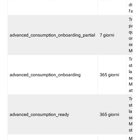
direct
l'attr
Tracc
parzia
quest
advanced_consumption_onboarding_partial
7 giorni
onbord
serviz
Moni
Tracci
stata 
la not
advanced_consumption_onboarding
365 giorni
serviz
Monit
attiva
Tracci
stata 
la not
advanced_consumption_ready
365 giorni
serviz
Monit
stato 
Memor