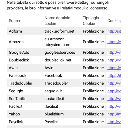
Nella tabella qui sotto è possibile trovare dettagli sui singoli
providers, le loro informative e i relativi moduli di consenso:
Nome dominio
Tipologia
Source
Cookie poli
cookie
Cookie
Adform
track.adform.net
Profilazione
http://site.
eu.amazon-
Amazon
Profilazione
https://www
adsystem.com
Google Ads
googleadservices
Profilazione
http://www.
Doubleclick
doubleclick.net
Profilazione
http://www.
Awin
Awin
Profilazione
https://www
Facebook
Facebook
Profilazione
https://it-
Tradedoubler
Tradedoubler
Profilazione
http://www.
Segugio
segugio.it
Profilazione
http://www.
SosTariffe
sostariffe.it
Profilazione
http://www.s
Facile.it
.facile.it
Profilazione
http://www.f
Yahoo
bluelithium
Profilazione
http://info.
Payclick
Payclick
Profilazione
http://www.p