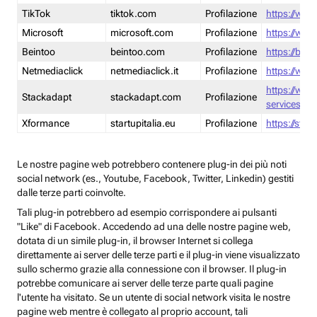
TikTok
tiktok.com
Profilazione
https://www
Microsoft
microsoft.com
Profilazione
https://www
Beintoo
beintoo.com
Profilazione
https://bei
Netmediaclick
netmediaclick.it
Profilazione
https://www
https://ww
Stackadapt
stackadapt.com
Profilazione
services-pri
Xformance
startupitalia.eu
Profilazione
https://start
Le nostre pagine web potrebbero contenere plug-in dei più noti
social network (es., Youtube, Facebook, Twitter, Linkedin) gestiti
dalle terze parti coinvolte.
Tali plug-in potrebbero ad esempio corrispondere ai pulsanti
"Like" di Facebook. Accedendo ad una delle nostre pagine web,
dotata di un simile plug-in, il browser Internet si collega
direttamente ai server delle terze parti e il plug-in viene visualizzato
sullo schermo grazie alla connessione con il browser. Il plug-in
potrebbe comunicare ai server delle terze parte quali pagine
l'utente ha visitato. Se un utente di social network visita le nostre
pagine web mentre è collegato al proprio account, tali