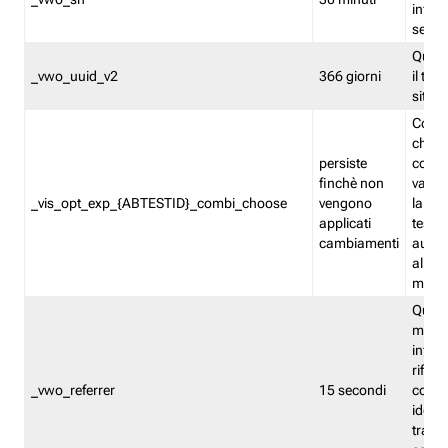
inform
sessi
Quest
_vwo_uuid_v2
366 giorni
il tra
sito 
Cooki
che m
persiste
combi
finchè non
varian
_vis_opt_exp_{ABTESTID}_combi_choose
vengono
la co
applicati
test. 
cambiamenti
autom
all'ap
modif
Quest
memor
infor
riferi
_vwo_referrer
15 secondi
conse
identi
traffi