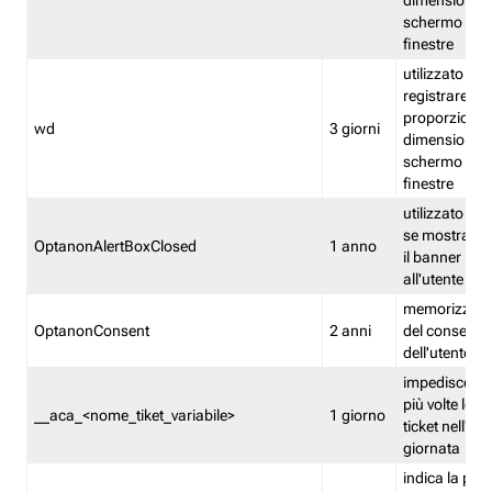
dimensioni de
schermo e de
finestre
utilizzato per
registrare le
proporzioni e
wd
3 giorni
dimensioni de
schermo e de
finestre
utilizzato pe
se mostrare
OptanonAlertBoxClosed
1 anno
il banner pri
all'utente
memorizza lo
OptanonConsent
2 anni
del consenso
dell'utente
impedisce di 
più volte lo s
__aca_<nome_tiket_variabile>
1 giorno
ticket nell'ar
giornata
indica la pre