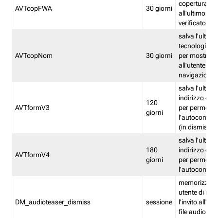
copertura fw
AVTcopFWA
30 giorni
all'ultimo ind
verificato
salva l'ultima
tecnologia ve
AVTcopNom
30 giorni
per mostrarl
all'utente dur
navigazione
salva l'ultimo
indirizzo di 
120
AVTformV3
per permette
giorni
l'autocompl
(in dismissio
salva l'ultimo
180
indirizzo di 
AVTformV4
giorni
per permette
l'autocompl
memorizza la
utente di non
DM_audioteaser_dismiss
sessione
l'invito all'as
file audio del 