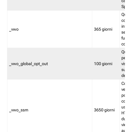
caso 
Split
Quest
conten
infor
_vwo
365 giorni
servi
futuro,
cooki
Quest
persi
_vwo_global_opt_out
100 giorni
visita
su tut
deter
Cookie
verif
possa
cookie
usano 
_vwo_ssm
3650 giorni
HTTP.
durat
viene 
autom