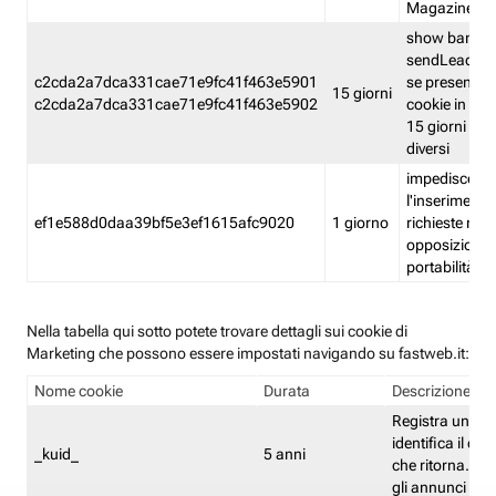
Magazine
show banner
sendLead A
c2cda2a7dca331cae71e9fc41f463e5901
se presenti e
15 giorni
c2cda2a7dca331cae71e9fc41f463e5902
cookie in un 
15 giorni e in
diversi
impedisce
l'inserimento 
ef1e588d0daa39bf5e3ef1615afc9020
1 giorno
richieste mult
opposizione
portabilità g
Nella tabella qui sotto potete trovare dettagli sui cookie di
Marketing che possono essere impostati navigando su fastweb.it:
Nome cookie
Durata
Descrizione
Registra un ID 
identifica il dis
_kuid_
5 anni
che ritorna. L'I
gli annunci mira