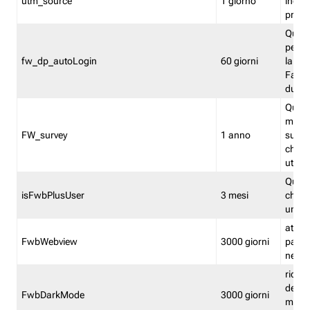
utm_source
1 giorno
indica
proven
Quest
perme
fw_dp_autoLogin
60 giorni
la log
Fastwe
durat
Quest
manti
FW_survey
1 anno
surve
chiuse
utenti
Quest
isFwbPlusUser
3 mesi
che l'
una l
attiva 
FwbWebview
3000 giorni
pagina
nell'
ricor
dell'u
FwbDarkMode
3000 giorni
mode 