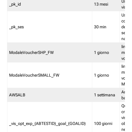
Usato 
_pk_id
13 mesi
visitat
Usato 
comp
_pk_ses
30 min
dell’u
sessi
navig
limita
ModaleVoucherSHP_FW
1 giorno
multi
vouche
limita
multi
ModaleVoucherSMALL_FW
1 giorno
vouch
Medie
Amaz
AWSALB
1 settimana
balan
Quest
creat
visit
_vis_opt_exp_{ABTESTID}_goal_{GOALID}
100 giorni
obiett
nel co