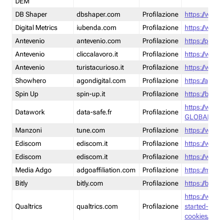
DEM
DB Shaper
dbshaper.com
Profilazione
https://www
Digital Metrics
iubenda.com
Profilazione
https://www
Antevenio
antevenio.com
Profilazione
https://pmp.
Antevenio
cliccalavoro.it
Profilazione
https://www
Antevenio
turistacurioso.it
Profilazione
https://www.
Showhero
agondigital.com
Profilazione
https://agon
Spin Up
spin-up.it
Profilazione
https://blog
https://ww
Datawork
data-safe.fr
Profilazione
GLOBAL-LT
Manzoni
tune.com
Profilazione
https://www
Ediscom
ediscom.it
Profilazione
https://www
Ediscom
ediscom.it
Profilazione
https://www
Media Adgo
adgoaffiliation.com
Profilazione
https://med
Bitly
bitly.com
Profilazione
https://bitl
https://www
Qualtrics
qualtrics.com
Profilazione
started-wi
cookies/