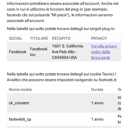
informazioni potrebbero essere associate all'account. Anche nel
caso in cui si utilizzino le funzioni del plug-in (per esempio,
facendo clic sul pulsante "Mi piace"), le informazioni saranno
associate all'account.
Nella tabella qui sotto potete trovare dettagli sui singoli plug-in:
SOCIAL
TITOLARE
RECAPITO
PRIVACY
1601 S. California
Vai alla privacy
Facebook
Facebook
Ave Palo Alto -
policy della
Inc.
CA94304 USA
terza parte
Nella tabella qui sotto potete trovare dettagli sui cookie Tecnici /
Analitici che possono essere impostati navigando su fastweb.it:
Nome cookie
Durata
Descr
salva i
ck_consent
1 anno
conse
dei c
Persi
fastwebit_cp
1 anno
bilanc