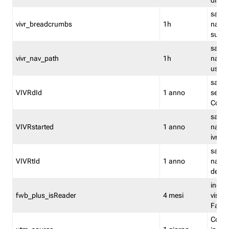
dismi
salva
vivr_breadcrumbs
1h
navig
su vis
salva 
vivr_nav_path
1h
navig
usato
salva 
VIVRdId
1 anno
sessio
Conv
salva 
VIVRstarted
1 anno
navig
ivr ini
salva 
VIVRtId
1 anno
naviga
del cl
indica
fwb_plus_isReader
4 mesi
visual
Fastw
Cooki