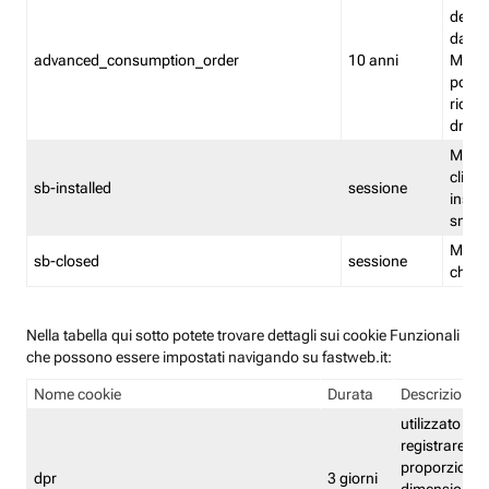
delle 
dash
advanced_consumption_order
10 anni
Monit
posso
riord
drag
Memor
clicca
sb-installed
sessione
instal
smar
Memor
sb-closed
sessione
chius
Nella tabella qui sotto potete trovare dettagli sui cookie Funzionali
che possono essere impostati navigando su fastweb.it:
Nome cookie
Durata
Descrizione
utilizzato per
registrare le
proporzioni e
dpr
3 giorni