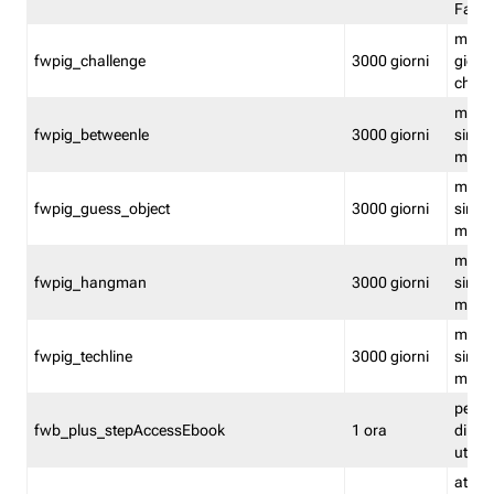
Fastw
mantie
fwpig_challenge
3000 giorni
giochi
chall
mantie
fwpig_betweenle
3000 giorni
singol
modal
mantie
fwpig_guess_object
3000 giorni
singol
modal
mantie
fwpig_hangman
3000 giorni
singol
modal
mantie
fwpig_techline
3000 giorni
singol
modal
perme
fwb_plus_stepAccessEbook
1 ora
di un 
utenti
attiva 