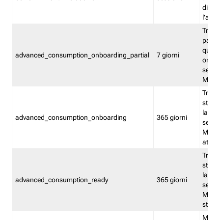
direct
l'attr
Tracc
parzia
quest
advanced_consumption_onboarding_partial
7 giorni
onbord
serviz
Moni
Tracci
stata 
la not
advanced_consumption_onboarding
365 giorni
serviz
Monit
attiva
Tracci
stata 
la not
advanced_consumption_ready
365 giorni
serviz
Monit
stato 
Memor