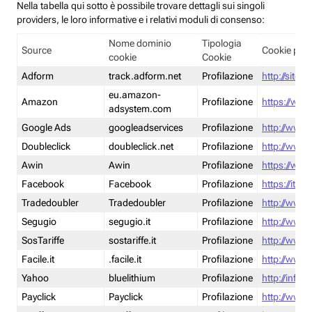
Nella tabella qui sotto è possibile trovare dettagli sui singoli
providers, le loro informative e i relativi moduli di consenso:
Nome dominio
Tipologia
Source
Cookie poli
cookie
Cookie
Adform
track.adform.net
Profilazione
http://site.
eu.amazon-
Amazon
Profilazione
https://www
adsystem.com
Google Ads
googleadservices
Profilazione
http://www.
Doubleclick
doubleclick.net
Profilazione
http://www.
Awin
Awin
Profilazione
https://www
Facebook
Facebook
Profilazione
https://it-
Tradedoubler
Tradedoubler
Profilazione
http://www.
Segugio
segugio.it
Profilazione
http://www.
SosTariffe
sostariffe.it
Profilazione
http://www.s
Facile.it
.facile.it
Profilazione
http://www.f
Yahoo
bluelithium
Profilazione
http://info.
Payclick
Payclick
Profilazione
http://www.p