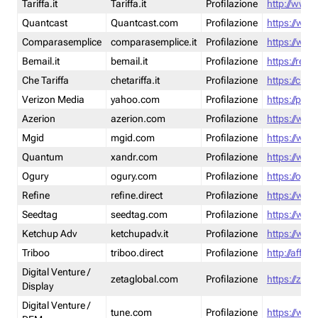
Tariffa.it
Tariffa.it
Profilazione
http://www.t
Quantcast
Quantcast.com
Profilazione
https://www
Comparasemplice
comparasemplice.it
Profilazione
https://www
Bemail.it
bemail.it
Profilazione
https://reta
Che Tariffa
chetariffa.it
Profilazione
https://chet
Verizon Media
yahoo.com
Profilazione
https://pol
Azerion
azerion.com
Profilazione
https://www
Mgid
mgid.com
Profilazione
https://www
Quantum
xandr.com
Profilazione
https://www
Ogury
ogury.com
Profilazione
https://ogur
Refine
refine.direct
Profilazione
https://www.
Seedtag
seedtag.com
Profilazione
https://www
Ketchup Adv
ketchupadv.it
Profilazione
https://www
Triboo
triboo.direct
Profilazione
http://affili
Digital Venture /
zetaglobal.com
Profilazione
https://zeta
Display
Digital Venture /
tune.com
Profilazione
https://www