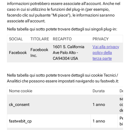
informazioni potrebbero essere associate all'account. Anche nel
caso in cui si utilizzino le funzioni del plug-in (per esempio,
facendo clic sul pulsante "Mi piace"), le informazioni saranno
associate all'account.
Nella tabella qui sotto potete trovare dettagli sui singoli plug-in:
SOCIAL
TITOLARE
RECAPITO
PRIVACY
1601 S. California
Vai alla privacy
Facebook
Facebook
Ave Palo Alto -
policy della
Inc.
CA94304 USA
terza parte
Nella tabella qui sotto potete trovare dettagli sui cookie Tecnici /
Analitici che possono essere impostati navigando su fastweb.it:
Nome cookie
Durata
Descr
salva i
ck_consent
1 anno
conse
dei c
Persi
fastwebit_cp
1 anno
bilanc