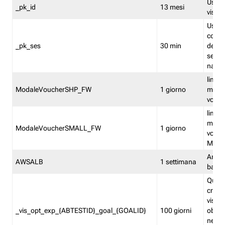
Usato 
_pk_id
13 mesi
visitat
Usato 
comp
_pk_ses
30 min
dell’u
sessi
navig
limita
ModaleVoucherSHP_FW
1 giorno
multi
vouche
limita
multi
ModaleVoucherSMALL_FW
1 giorno
vouch
Medie
Amaz
AWSALB
1 settimana
balan
Quest
creat
visit
_vis_opt_exp_{ABTESTID}_goal_{GOALID}
100 giorni
obiett
nel co