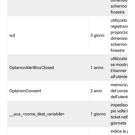
dimensioni de
schermo e de
finestre
utilizzato per
registrare le
proporzioni e
wd
3 giorni
dimensioni de
schermo e de
finestre
utilizzato pe
se mostrare
OptanonAlertBoxClosed
1 anno
il banner pri
all'utente
memorizza lo
OptanonConsent
2 anni
del consenso
dell'utente
impedisce di 
più volte lo s
__aca_<nome_tiket_variabile>
1 giorno
ticket nell'ar
giornata
indica la pre