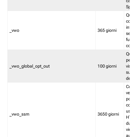
caso 
Split
Quest
conten
infor
_vwo
365 giorni
servi
futuro,
cooki
Quest
persi
_vwo_global_opt_out
100 giorni
visita
su tut
deter
Cookie
verif
possa
cookie
usano 
_vwo_ssm
3650 giorni
HTTP.
durat
viene 
autom