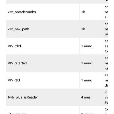
dismi
salva
vivr_breadcrumbs
1h
navig
su vis
salva 
vivr_nav_path
1h
navig
usato
salva 
VIVRdId
1 anno
sessio
Conv
salva 
VIVRstarted
1 anno
navig
ivr ini
salva 
VIVRtId
1 anno
naviga
del cl
indica
fwb_plus_isReader
4 mesi
visual
Fastw
Cooki