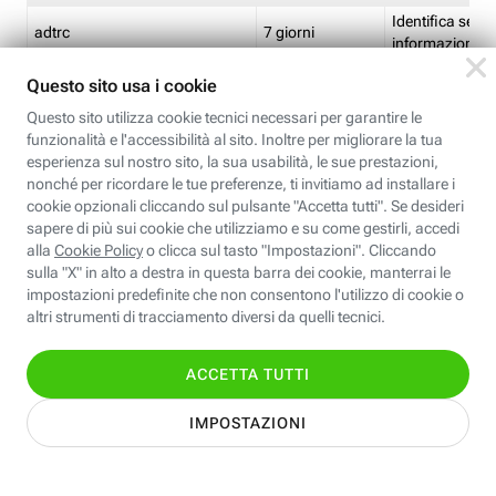
Identifica se so
adtrc
7 giorni
informazioni s
Limite di freq
CFFC<TagID>
7 giorni
composto
Identifica se c'
ricontrollare l'
CM
1 giorno
corrispondenti 
(impostata da 
Identifica se c'
ricontrollare l'
CM14
14 giorni
corrispondenti 
(impostata da 
Identifica l'app
CT<TrackingSetupID>
1 ora
clic per i pixel d
pagine dell'ins
Identifica la quo
EBFC<BannerID>
7 giorni
banner espandi
Identifica la qu
EBFCD<BannerID>
7 giorni
per il banner e