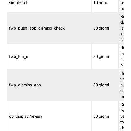
simple-txt
10 anni
pagina
nell'
Ricord
dell'u
fwp_push_app_dismiss_check
30 giorni
la po
sugge
l'audi
Riport
tacci
fwb_fda_nl
30 giorni
l'uten
NL
Ricor
visto 
fwp_dismiss_app
30 giorni
sugge
scari
mobil
Durant
regis
dp_displayPreview
30 giorni
verica
torna
dopo v