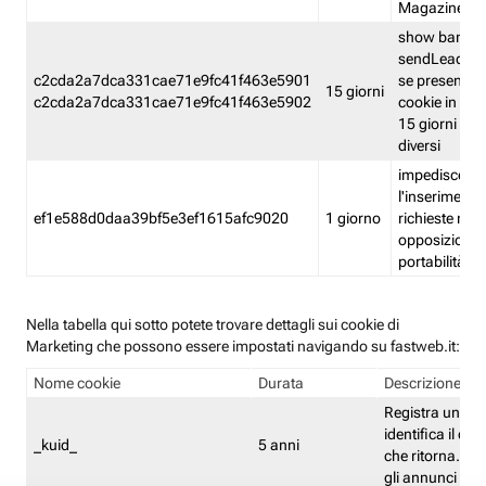
Magazine
show banner
sendLead A
c2cda2a7dca331cae71e9fc41f463e5901
se presenti e
15 giorni
c2cda2a7dca331cae71e9fc41f463e5902
cookie in un 
15 giorni e in
diversi
impedisce
l'inserimento 
ef1e588d0daa39bf5e3ef1615afc9020
1 giorno
richieste mult
opposizione
portabilità g
Nella tabella qui sotto potete trovare dettagli sui cookie di
Marketing che possono essere impostati navigando su fastweb.it:
Nome cookie
Durata
Descrizione
Registra un ID 
identifica il dis
_kuid_
5 anni
che ritorna. L'I
gli annunci mira