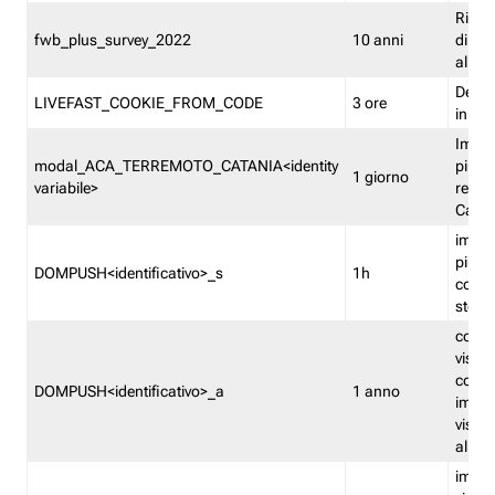
Ricor
fwb_plus_survey_2022
10 anni
di su
all'ut
Dedupl
LIVEFAST_COOKIE_FROM_CODE
3 ore
in Fa
Imped
modal_ACA_TERREMOTO_CATANIA<identity
più vo
1 giorno
variabile>
relati
Catan
imped
più p
DOMPUSH<identificativo>_s
1h
comme
stess
conta
visua
comme
DOMPUSH<identificativo>_a
1 anno
imped
visua
all'in
imped