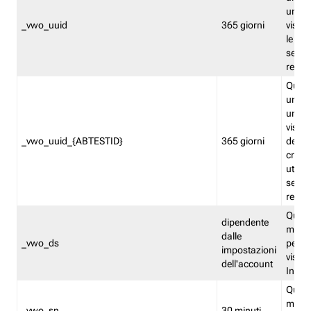
univo
_vwo_uuid
365 giorni
visita
le fun
segme
repor
Quest
un ide
univo
visita
_vwo_uuid_{ABTESTID}
365 giorni
del t
cross
utiliz
segme
repor
Quest
dipendente
memor
dalle
_vwo_ds
persis
impostazioni
visit
dell'account
Insig
Quest
memo
_vwo_sn
30 minuti