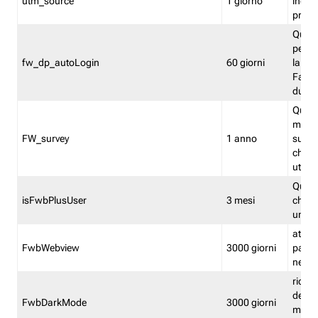
utm_source
1 giorno
indica
proven
Quest
perme
fw_dp_autoLogin
60 giorni
la log
Fastwe
durat
Quest
manti
FW_survey
1 anno
surve
chiuse
utenti
Quest
isFwbPlusUser
3 mesi
che l'
una l
attiva 
FwbWebview
3000 giorni
pagina
nell'
ricor
dell'u
FwbDarkMode
3000 giorni
mode 