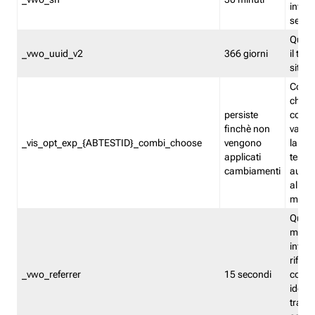
inform
sessi
Quest
_vwo_uuid_v2
366 giorni
il tra
sito 
Cooki
che m
persiste
combi
finchè non
varian
_vis_opt_exp_{ABTESTID}_combi_choose
vengono
la co
applicati
test. 
cambiamenti
autom
all'ap
modif
Quest
memor
infor
riferi
_vwo_referrer
15 secondi
conse
identi
traffi