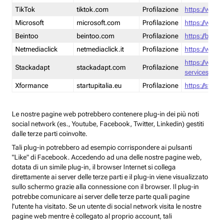
TikTok
tiktok.com
Profilazione
https://www
Microsoft
microsoft.com
Profilazione
https://www
Beintoo
beintoo.com
Profilazione
https://bei
Netmediaclick
netmediaclick.it
Profilazione
https://www
https://ww
Stackadapt
stackadapt.com
Profilazione
services-pri
Xformance
startupitalia.eu
Profilazione
https://start
Le nostre pagine web potrebbero contenere plug-in dei più noti
social network (es., Youtube, Facebook, Twitter, Linkedin) gestiti
dalle terze parti coinvolte.
Tali plug-in potrebbero ad esempio corrispondere ai pulsanti
"Like" di Facebook. Accedendo ad una delle nostre pagine web,
dotata di un simile plug-in, il browser Internet si collega
direttamente ai server delle terze parti e il plug-in viene visualizzato
sullo schermo grazie alla connessione con il browser. Il plug-in
potrebbe comunicare ai server delle terze parte quali pagine
l'utente ha visitato. Se un utente di social network visita le nostre
pagine web mentre è collegato al proprio account, tali