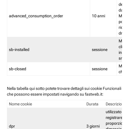
delle 
dash
advanced_consumption_order
10 anni
Monit
posso
riord
drag
Memor
clicca
sb-installed
sessione
instal
smar
Memor
sb-closed
sessione
chius
Nella tabella qui sotto potete trovare dettagli sui cookie Funzionali
che possono essere impostati navigando su fastweb.it:
Nome cookie
Durata
Descrizione
utilizzato per
registrare le
proporzioni e
dpr
3 giorni