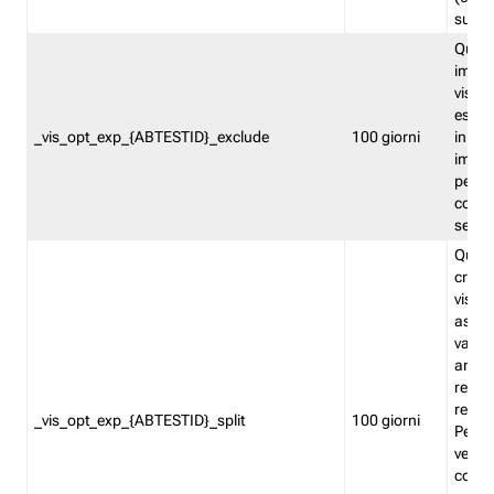
succes
Quest
impos
visita
esclu
_vis_opt_exp_{ABTESTID}_exclude
100 giorni
in bas
impos
percen
coinvo
sempr
Quest
creat
visita
asseg
varia
ancor
reind
relati
_vis_opt_exp_{ABTESTID}_split
100 giorni
Perme
verifi
corri