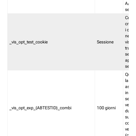
A/B. I
sempr
Cooki
creato
i cook
nel b
_vis_opt_test_cookie
Sessione
visita
tracc
sessi
aperte
sempr
Quest
la var
assegn
in mo
sempr
versi
_vis_opt_exp_{ABTESTID}_combi
100 giorni
durant
succes
corri
versio
(contr