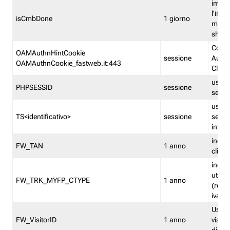
imped
l'inse
isCmbDone
1 giorno
multi
shp
Cooki
OAMAuthnHintCookie
sessione
Auten
OAMAuthnCookie_fastweb.it:443
Clien
usata
PHPSESSID
sessione
sessi
usata
TS<identificativo>
sessione
sessi
inform
indica
FW_TAN
1 anno
clien
indica
utent
FW_TRK_MYFP_CTYPE
1 anno
(resid
iva/i
Usato 
FW_VisitorID
1 anno
visitat