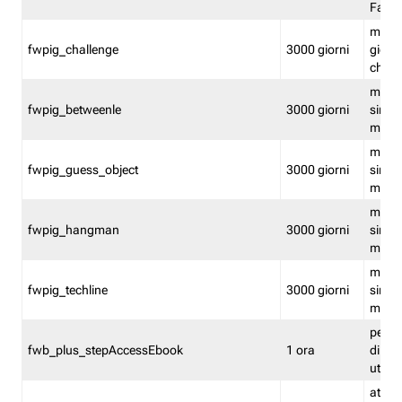
Fastw
mantie
fwpig_challenge
3000 giorni
giochi
chall
mantie
fwpig_betweenle
3000 giorni
singol
modal
mantie
fwpig_guess_object
3000 giorni
singol
modal
mantie
fwpig_hangman
3000 giorni
singol
modal
mantie
fwpig_techline
3000 giorni
singol
modal
perme
fwb_plus_stepAccessEbook
1 ora
di un 
utenti
attiva 