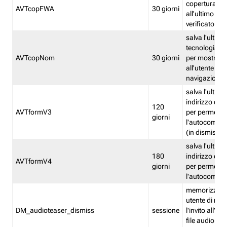
copertura fw
AVTcopFWA
30 giorni
all'ultimo ind
verificato
salva l'ultima
tecnologia ve
AVTcopNom
30 giorni
per mostrarl
all'utente dur
navigazione
salva l'ultimo
indirizzo di 
120
AVTformV3
per permette
giorni
l'autocompl
(in dismissio
salva l'ultimo
180
indirizzo di 
AVTformV4
giorni
per permette
l'autocompl
memorizza la
utente di non
DM_audioteaser_dismiss
sessione
l'invito all'as
file audio del 