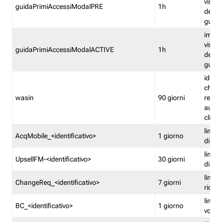
visual
guidaPrimiAccessiModalPRE
1h
della
guida 
imped
visual
guidaPrimiAccessiModalACTIVE
1h
della
guida 
identi
che si
wasin
90 giorni
rete f
autent
clienti
limita
AcqMobile_<identificativo>
1 giorno
di ac
limita
UpsellFM-<identificativo>
30 giorni
di ups
limita
ChangeReq_<identificativo>
7 giorni
ricon
limita
BC_<identificativo>
1 giorno
vouch