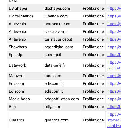
DEM
DB Shaper
dbshaper.com
Profilazione
https://www
Digital Metrics
iubenda.com
Profilazione
https://www
Antevenio
antevenio.com
Profilazione
https://pmp.
Antevenio
cliccalavoro.it
Profilazione
https://www
Antevenio
turistacurioso.it
Profilazione
https://www.
Showhero
agondigital.com
Profilazione
https://agon
Spin Up
spin-up.it
Profilazione
https://blog
https://ww
Datawork
data-safe.fr
Profilazione
GLOBAL-LT
Manzoni
tune.com
Profilazione
https://www
Ediscom
ediscom.it
Profilazione
https://www
Ediscom
ediscom.it
Profilazione
https://www
Media Adgo
adgoaffiliation.com
Profilazione
https://med
Bitly
bitly.com
Profilazione
https://bitl
https://www
Qualtrics
qualtrics.com
Profilazione
started-wi
cookies/