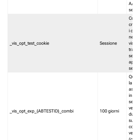
A/B. I
sempr
Cooki
creato
i cook
nel b
_vis_opt_test_cookie
Sessione
visita
tracc
sessi
aperte
sempr
Quest
la var
assegn
in mo
sempr
versi
_vis_opt_exp_{ABTESTID}_combi
100 giorni
durant
succes
corri
versio
(contr