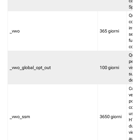
caso 
Split
Quest
conten
infor
_vwo
365 giorni
servi
futuro,
cooki
Quest
persi
_vwo_global_opt_out
100 giorni
visita
su tut
deter
Cookie
verif
possa
cookie
usano 
_vwo_ssm
3650 giorni
HTTP.
durat
viene 
autom