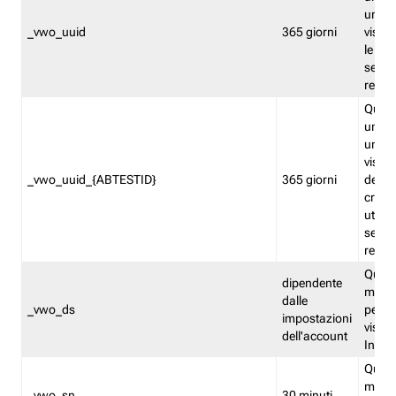
univo
_vwo_uuid
365 giorni
visita
le fun
segme
repor
Quest
un ide
univo
visita
_vwo_uuid_{ABTESTID}
365 giorni
del t
cross
utiliz
segme
repor
Quest
dipendente
memor
dalle
_vwo_ds
persis
impostazioni
visit
dell'account
Insig
Quest
memo
_vwo_sn
30 minuti