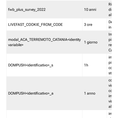
Ricor
fwb_plus_survey_2022
10 anni
di su
all'ut
Dedupl
LIVEFAST_COOKIE_FROM_CODE
3 ore
in Fa
Imped
modal_ACA_TERREMOTO_CATANIA<identity
più vo
1 giorno
variabile>
relati
Catan
imped
più p
DOMPUSH<identificativo>_s
1h
comme
stess
conta
visua
comme
DOMPUSH<identificativo>_a
1 anno
imped
visua
all'in
imped