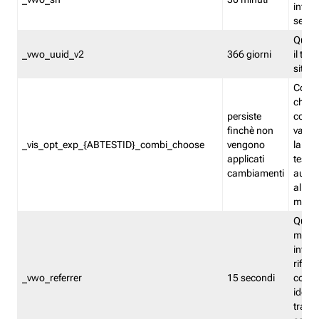
inform
sessi
Quest
_vwo_uuid_v2
366 giorni
il tra
sito 
Cooki
che m
persiste
combi
finchè non
varian
_vis_opt_exp_{ABTESTID}_combi_choose
vengono
la co
applicati
test. 
cambiamenti
autom
all'ap
modif
Quest
memor
infor
riferi
_vwo_referrer
15 secondi
conse
identi
traffi