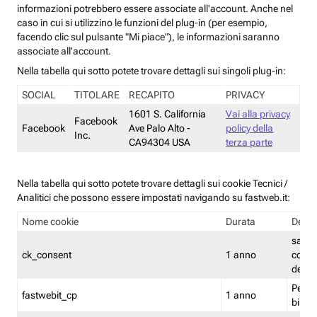
informazioni potrebbero essere associate all'account. Anche nel
caso in cui si utilizzino le funzioni del plug-in (per esempio,
facendo clic sul pulsante "Mi piace"), le informazioni saranno
associate all'account.
Nella tabella qui sotto potete trovare dettagli sui singoli plug-in:
SOCIAL
TITOLARE
RECAPITO
PRIVACY
1601 S. California
Vai alla privacy
Facebook
Facebook
Ave Palo Alto -
policy della
Inc.
CA94304 USA
terza parte
Nella tabella qui sotto potete trovare dettagli sui cookie Tecnici /
Analitici che possono essere impostati navigando su fastweb.it:
Nome cookie
Durata
Descr
salva i
ck_consent
1 anno
conse
dei c
Persi
fastwebit_cp
1 anno
bilanc