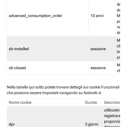
delle 
dash
advanced_consumption_order
10 anni
Monit
posso
riord
drag
Memor
clicca
sb-installed
sessione
instal
smar
Memor
sb-closed
sessione
chius
Nella tabella qui sotto potete trovare dettagli sui cookie Funzionali
che possono essere impostati navigando su fastweb.it:
Nome cookie
Durata
Descrizione
utilizzato per
registrare le
proporzioni e
dpr
3 giorni