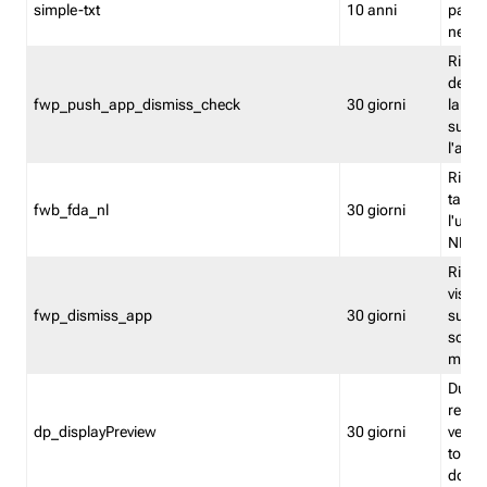
simple-txt
10 anni
pagina
nell'
Ricord
dell'u
fwp_push_app_dismiss_check
30 giorni
la po
sugge
l'audi
Riport
tacci
fwb_fda_nl
30 giorni
l'uten
NL
Ricor
visto 
fwp_dismiss_app
30 giorni
sugge
scari
mobil
Durant
regis
dp_displayPreview
30 giorni
verica
torna
dopo v