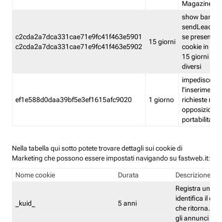
Magazine
show banner
sendLead A
c2cda2a7dca331cae71e9fc41f463e5901
se presenti e
15 giorni
c2cda2a7dca331cae71e9fc41f463e5902
cookie in un 
15 giorni e in
diversi
impedisce
l'inserimento 
ef1e588d0daa39bf5e3ef1615afc9020
1 giorno
richieste mult
opposizione
portabilità g
Nella tabella qui sotto potete trovare dettagli sui cookie di
Marketing che possono essere impostati navigando su fastweb.it:
Nome cookie
Durata
Descrizione
Registra un ID 
identifica il dis
_kuid_
5 anni
che ritorna. L'I
gli annunci mira