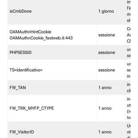
imped
l'inse
isCmbDone
1 giorno
multi
shp
Cooki
OAMAuthnHintCookie
sessione
Auten
OAMAuthnCookie_fastweb.it:443
Clien
usata
PHPSESSID
sessione
sessi
usata
TS<identificativo>
sessione
sessi
inform
indica
FW_TAN
1 anno
clien
indica
utent
FW_TRK_MYFP_CTYPE
1 anno
(resid
iva/i
Usato 
FW_VisitorID
1 anno
visitat