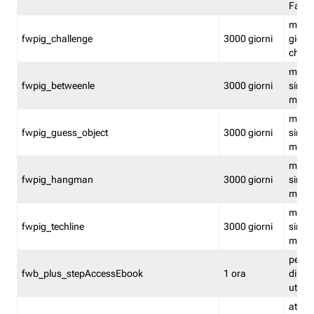
Fastw
mantie
fwpig_challenge
3000 giorni
giochi
chall
mantie
fwpig_betweenle
3000 giorni
singol
modal
mantie
fwpig_guess_object
3000 giorni
singol
modal
mantie
fwpig_hangman
3000 giorni
singol
modal
mantie
fwpig_techline
3000 giorni
singol
modal
perme
fwb_plus_stepAccessEbook
1 ora
di un 
utenti
attiva 