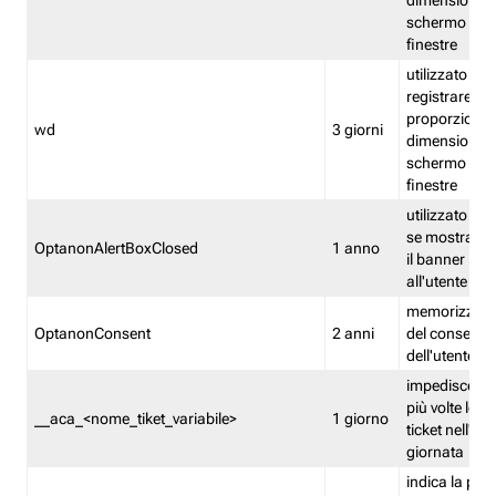
dimensioni de
schermo e de
finestre
utilizzato per
registrare le
proporzioni e
wd
3 giorni
dimensioni de
schermo e de
finestre
utilizzato pe
se mostrare
OptanonAlertBoxClosed
1 anno
il banner pri
all'utente
memorizza lo
OptanonConsent
2 anni
del consenso
dell'utente
impedisce di 
più volte lo s
__aca_<nome_tiket_variabile>
1 giorno
ticket nell'ar
giornata
indica la pre