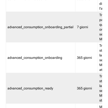
direct
l'attr
Tracc
parzia
quest
advanced_consumption_onboarding_partial
7 giorni
onbord
serviz
Moni
Tracci
stata 
la not
advanced_consumption_onboarding
365 giorni
serviz
Monit
attiva
Tracci
stata 
la not
advanced_consumption_ready
365 giorni
serviz
Monit
stato 
Memor