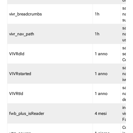
dismi
salva
vivr_breadcrumbs
1h
navig
su vis
salva 
vivr_nav_path
1h
navig
usato
salva 
VIVRdId
1 anno
sessio
Conv
salva 
VIVRstarted
1 anno
navig
ivr ini
salva 
VIVRtId
1 anno
naviga
del cl
indica
fwb_plus_isReader
4 mesi
visual
Fastw
Cooki