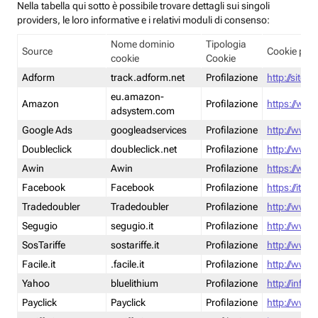
Nella tabella qui sotto è possibile trovare dettagli sui singoli
providers, le loro informative e i relativi moduli di consenso:
Nome dominio
Tipologia
Source
Cookie poli
cookie
Cookie
Adform
track.adform.net
Profilazione
http://site.
eu.amazon-
Amazon
Profilazione
https://www
adsystem.com
Google Ads
googleadservices
Profilazione
http://www.
Doubleclick
doubleclick.net
Profilazione
http://www.
Awin
Awin
Profilazione
https://www
Facebook
Facebook
Profilazione
https://it-
Tradedoubler
Tradedoubler
Profilazione
http://www.
Segugio
segugio.it
Profilazione
http://www.
SosTariffe
sostariffe.it
Profilazione
http://www.s
Facile.it
.facile.it
Profilazione
http://www.f
Yahoo
bluelithium
Profilazione
http://info.
Payclick
Payclick
Profilazione
http://www.p