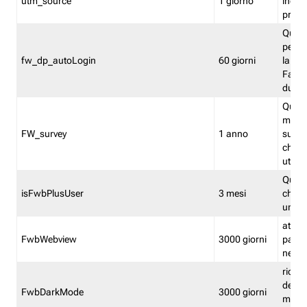
utm_source
1 giorno
indica
proven
Quest
perme
fw_dp_autoLogin
60 giorni
la log
Fastwe
durat
Quest
manti
FW_survey
1 anno
surve
chiuse
utenti
Quest
isFwbPlusUser
3 mesi
che l'
una l
attiva 
FwbWebview
3000 giorni
pagina
nell'
ricor
dell'u
FwbDarkMode
3000 giorni
mode 