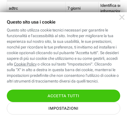
Identifica se so
adtrc
7 giorni
informazioni s
Limite di freq
CFFC<TagID>
7 giorni
composto
Identifica se c'
ricontrollare l'
CM
1 giorno
corrispondenti 
(impostata da 
Identifica se c'
ricontrollare l'
CM14
14 giorni
corrispondenti 
(impostata da 
Identifica l'app
CT<TrackingSetupID>
1 ora
clic per i pixel d
pagine dell'ins
Identifica la quo
EBFC<BannerID>
7 giorni
banner espandi
Identifica la qu
EBFCD<BannerID>
7 giorni
per il banner e