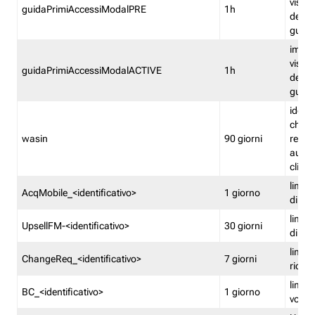
visual
guidaPrimiAccessiModalPRE
1h
della
guida 
imped
visual
guidaPrimiAccessiModalACTIVE
1h
della
guida 
identi
che si
wasin
90 giorni
rete f
autent
clienti
limita
AcqMobile_<identificativo>
1 giorno
di ac
limita
UpsellFM-<identificativo>
30 giorni
di ups
limita
ChangeReq_<identificativo>
7 giorni
ricon
limita
BC_<identificativo>
1 giorno
vouch