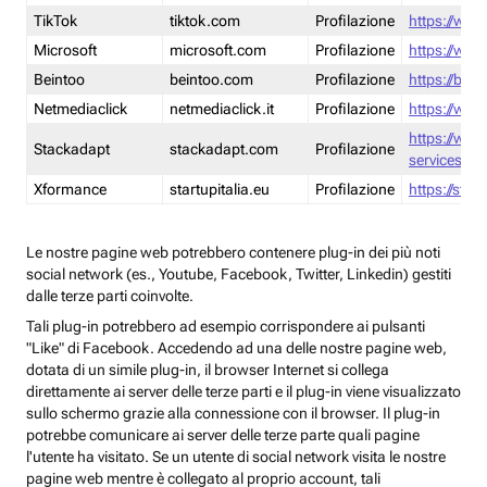
TikTok
tiktok.com
Profilazione
https://www
Microsoft
microsoft.com
Profilazione
https://www
Beintoo
beintoo.com
Profilazione
https://bei
Netmediaclick
netmediaclick.it
Profilazione
https://www
https://ww
Stackadapt
stackadapt.com
Profilazione
services-pri
Xformance
startupitalia.eu
Profilazione
https://start
Le nostre pagine web potrebbero contenere plug-in dei più noti
social network (es., Youtube, Facebook, Twitter, Linkedin) gestiti
dalle terze parti coinvolte.
Tali plug-in potrebbero ad esempio corrispondere ai pulsanti
"Like" di Facebook. Accedendo ad una delle nostre pagine web,
dotata di un simile plug-in, il browser Internet si collega
direttamente ai server delle terze parti e il plug-in viene visualizzato
sullo schermo grazie alla connessione con il browser. Il plug-in
potrebbe comunicare ai server delle terze parte quali pagine
l'utente ha visitato. Se un utente di social network visita le nostre
pagine web mentre è collegato al proprio account, tali