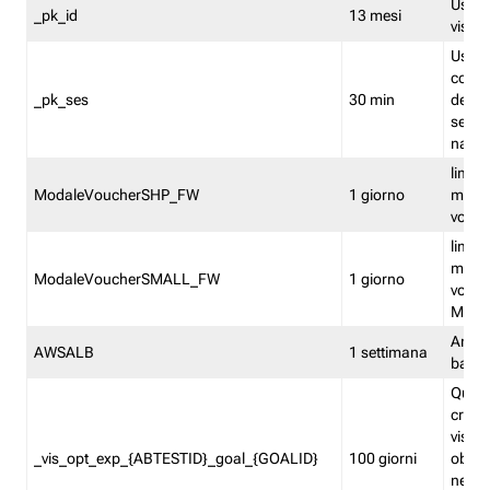
Usato 
_pk_id
13 mesi
visitat
Usato 
comp
_pk_ses
30 min
dell’u
sessi
navig
limita
ModaleVoucherSHP_FW
1 giorno
multi
vouche
limita
multi
ModaleVoucherSMALL_FW
1 giorno
vouch
Medie
Amaz
AWSALB
1 settimana
balan
Quest
creat
visit
_vis_opt_exp_{ABTESTID}_goal_{GOALID}
100 giorni
obiett
nel co