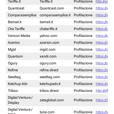
Tariffa.it
Tariffa.it
Profilazione
http://www.t
Quantcast
Quantcast.com
Profilazione
https://www
Comparasemplice
comparasemplice.it
Profilazione
https://www
Bemail.it
bemail.it
Profilazione
https://reta
Che Tariffa
chetariffa.it
Profilazione
https://chet
Verizon Media
yahoo.com
Profilazione
https://pol
Azerion
azerion.com
Profilazione
https://www
Mgid
mgid.com
Profilazione
https://www
Quantum
xandr.com
Profilazione
https://www
Ogury
ogury.com
Profilazione
https://ogur
Refine
refine.direct
Profilazione
https://www.
Seedtag
seedtag.com
Profilazione
https://www
Ketchup Adv
ketchupadv.it
Profilazione
https://www
Triboo
triboo.direct
Profilazione
http://affili
Digital Venture /
zetaglobal.com
Profilazione
https://zeta
Display
Digital Venture /
tune.com
Profilazione
https://www