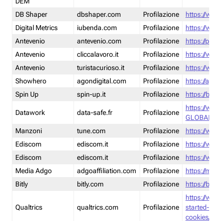
DEM
DB Shaper
dbshaper.com
Profilazione
https://www
Digital Metrics
iubenda.com
Profilazione
https://www
Antevenio
antevenio.com
Profilazione
https://pmp.
Antevenio
cliccalavoro.it
Profilazione
https://www
Antevenio
turistacurioso.it
Profilazione
https://www.
Showhero
agondigital.com
Profilazione
https://agon
Spin Up
spin-up.it
Profilazione
https://blog
https://ww
Datawork
data-safe.fr
Profilazione
GLOBAL-LT
Manzoni
tune.com
Profilazione
https://www
Ediscom
ediscom.it
Profilazione
https://www
Ediscom
ediscom.it
Profilazione
https://www
Media Adgo
adgoaffiliation.com
Profilazione
https://med
Bitly
bitly.com
Profilazione
https://bitl
https://www
Qualtrics
qualtrics.com
Profilazione
started-wi
cookies/