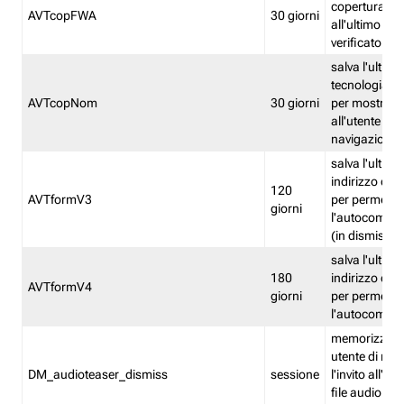
copertura fw
AVTcopFWA
30 giorni
all'ultimo ind
verificato
salva l'ultima
tecnologia ve
AVTcopNom
30 giorni
per mostrarl
all'utente dur
navigazione
salva l'ultimo
indirizzo di 
120
AVTformV3
per permette
giorni
l'autocompl
(in dismissio
salva l'ultimo
180
indirizzo di 
AVTformV4
giorni
per permette
l'autocompl
memorizza la
utente di non
DM_audioteaser_dismiss
sessione
l'invito all'as
file audio del 