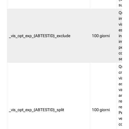
succes
Quest
impos
visita
esclu
_vis_opt_exp_{ABTESTID}_exclude
100 giorni
in bas
impos
percen
coinvo
sempr
Quest
creat
visita
asseg
varia
ancor
reind
relati
_vis_opt_exp_{ABTESTID}_split
100 giorni
Perme
verifi
corri