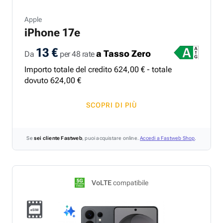
Apple
iPhone 17e
13 €
a Tasso Zero
Da
per 48 rate
Importo totale del credito
624
,
00
€ - totale
dovuto
624
,
00
€
SCOPRI DI PIÙ
Se
sei cliente Fastweb
, puoi acquistare online.
Accedi a Fastweb Shop
.
VoLTE
compatibile