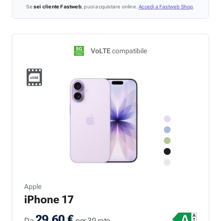
Se
sei cliente Fastweb
, puoi acquistare online.
Accedi a Fastweb Shop
.
VoLTE
compatibile
Apple
iPhone 17
29,60 €
Da
per 30 rate