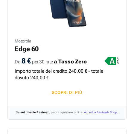
Motorola
Edge 60
8 €
a Tasso Zero
Da
per 30 rate
Importo totale del credito
240
,
00
€ - totale
dovuto
240
,
00
€
SCOPRI DI PIÙ
Se
sei cliente Fastweb
, puoi acquistare online.
Accedi a Fastweb Shop
.