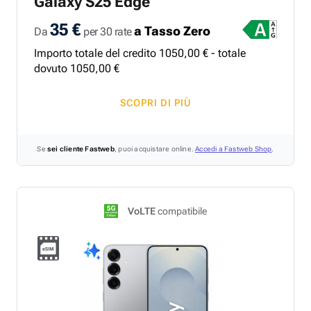
Galaxy S25 Edge
35 €
a Tasso Zero
Da
per 30 rate
Importo totale del credito
1050
,
00
€ - totale
dovuto
1050
,
00
€
SCOPRI DI PIÙ
Se
sei cliente Fastweb
, puoi acquistare online.
Accedi a Fastweb Shop
.
VoLTE
compatibile