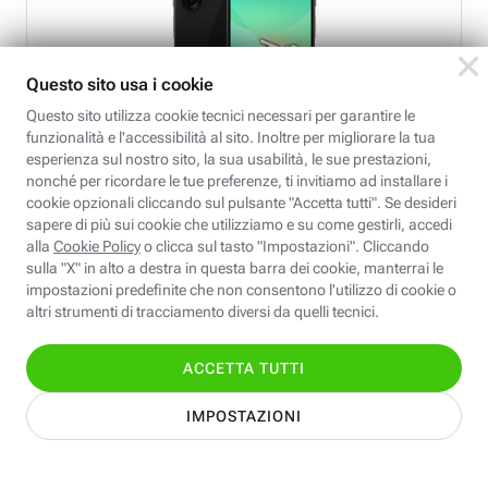
Samsung
Galaxy A26 5G
9 €
alla conferma dell'ordine
poi
10 €
per 24 rate
SCOPRI DI PIÙ
Se
sei cliente Fastweb
, puoi acquistare online.
Accedi a Fastweb Shop
.