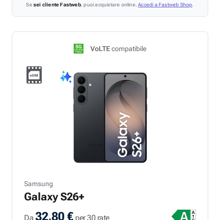
Se
sei cliente Fastweb
, puoi acquistare online.
Accedi a Fastweb Shop
.
VoLTE
compatibile
Samsung
Galaxy S26+
32,80 €
Da
per 30 rate