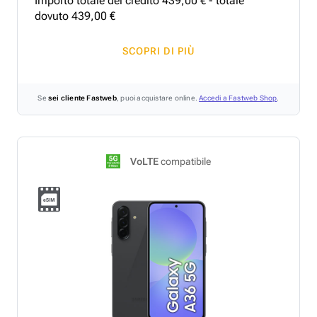
Importo totale del credito
439
,
00
€ - totale
dovuto
439
,
00
€
SCOPRI DI PIÙ
Se
sei cliente Fastweb
, puoi acquistare online.
Accedi a Fastweb Shop
.
VoLTE
compatibile