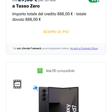
a Tasso Zero
Importo totale del credito
888
,
00
€ - totale
dovuto
888
,
00
€
SCOPRI DI PIÙ
Se
sei cliente Fastweb
, puoi acquistare online.
Accedi a Fastweb Shop
.
VoLTE
compatibile