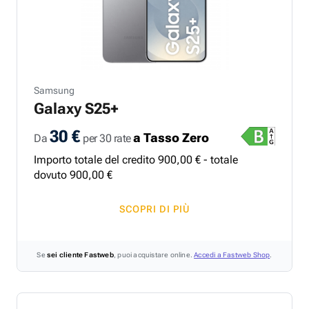
Samsung
Galaxy S25+
30 €
a Tasso Zero
Da
per 30 rate
Importo totale del credito
900
,
00
€ - totale
dovuto
900
,
00
€
SCOPRI DI PIÙ
Se
sei cliente Fastweb
, puoi acquistare online.
Accedi a Fastweb Shop
.