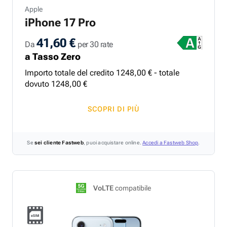
Apple
iPhone 17 Pro
41,60 €
Da
per 30 rate
a Tasso Zero
Importo totale del credito
1248
,
00
€ - totale
dovuto
1248
,
00
€
SCOPRI DI PIÙ
Se
sei cliente Fastweb
, puoi acquistare online.
Accedi a Fastweb Shop
.
VoLTE
compatibile