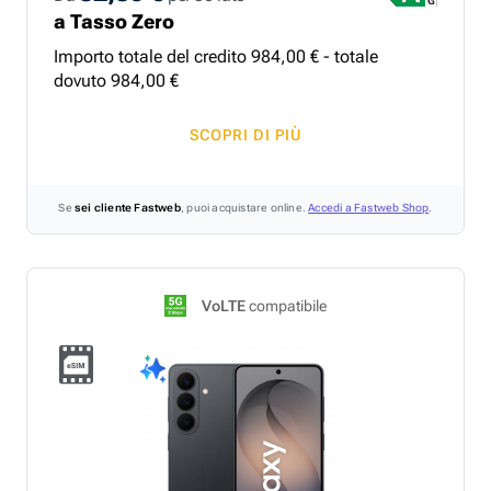
a Tasso Zero
Importo totale del credito
984
,
00
€ - totale
dovuto
984
,
00
€
SCOPRI DI PIÙ
Se
sei cliente Fastweb
, puoi acquistare online.
Accedi a Fastweb Shop
.
VoLTE
compatibile