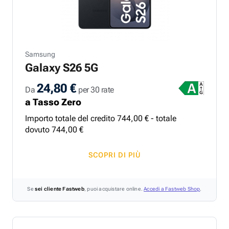
Samsung
Galaxy S26 5G
24,80 €
Da
per 30 rate
a Tasso Zero
Importo totale del credito
744
,
00
€ - totale
dovuto
744
,
00
€
SCOPRI DI PIÙ
Se
sei cliente Fastweb
, puoi acquistare online.
Accedi a Fastweb Shop
.