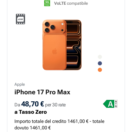
VoLTE
compatibile
Apple
iPhone 17 Pro Max
48,70 €
Da
per 30 rate
a Tasso Zero
Importo totale del credito
1461
,
00
€ - totale
dovuto
1461
,
00
€