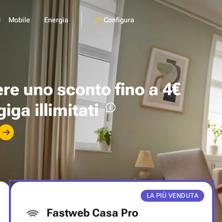
Configura
Mobile
Energia
ere uno
sconto fino a 4€
giga illimitati
LA PIÙ VENDUTA
Fastweb Casa Pro