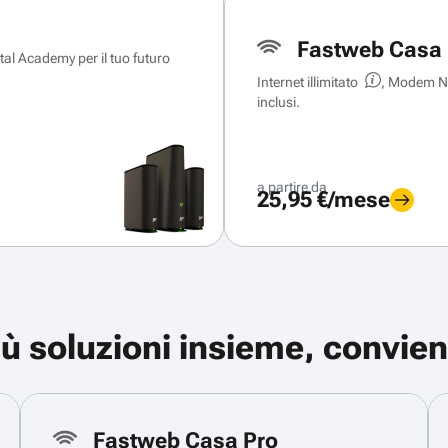
Fastweb Casa 
ital Academy per il tuo futuro
Internet illimitato
, Modem Ne
inclusi.
a partire da
25,95 €/mese
iù soluzioni insieme, convien
Fastweb Casa Pro