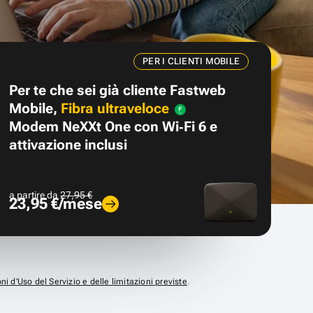
PER I CLIENTI MOBILE
Per te che sei già cliente Fastweb
Mobile,
Fibra ultraveloce
Modem NeXXt One con Wi‑Fi 6 e
attivazione inclusi
a partire da
27,95 €
23,95 €/mese
ni d’Uso del Servizio e delle limitazioni previste
.