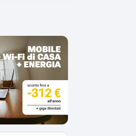
MOBILE
+ Wi-Fi di CASA
+ ENERGIA
sconto fino a
-312 €
all'anno
+ giga illimitati