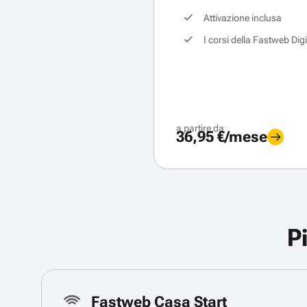
Attivazione inclusa
I corsi della Fastweb Dig
a partire da
36,95 €/mese
P
Fastweb Casa Start