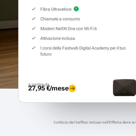
Fibra Ultraveloce
Chiamate a consumo
Modem NeXXt One con Wi‑Fi 6
Attivazione inclusa
I corsi della Fastweb Digital Academy per il tuo
futuro
a partire da
27,95 €/mese
L’utilizzo del traffico incluso nell’Offerta deve 