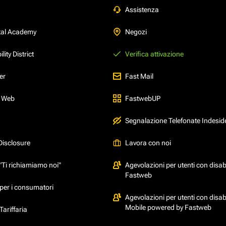
Assistenza
tal Academy
Negozi
ity District
Verifica attivazione
er
Fast Mail
l Web
FastwebUP
Segnalazione Telefonate Indesid
Disclosure
Lavora con noi
"Ti richiamiamo noi"
Agevolazioni per utenti con disabi
Fastweb
per i consumatori
Agevolazioni per utenti con disabi
Mobile powered by Fastweb
ariffaria