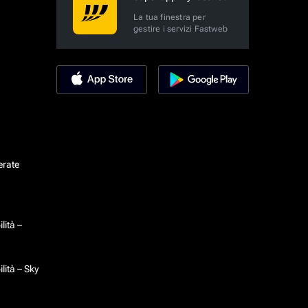
La tua finestra per
gestire i servizi Fastweb
erate
lità –
lità – Sky