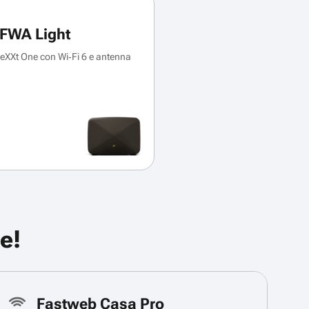
FWA Light
XXt One con Wi‑Fi 6 e antenna
e!
Fastweb Casa Pro