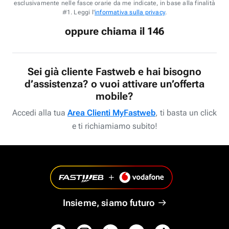
esclusivamente nelle fasce orarie da me indicate, in base alla finalità
#1. Leggi l'
informativa sulla privacy
.
oppure chiama il 146
Sei già cliente Fastweb e hai bisogno
d’assistenza? o vuoi attivare un’offerta
mobile?
Accedi alla tua
Area Clienti MyFastweb
, ti basta un click
e ti richiamiamo subito!
Insieme, siamo futuro