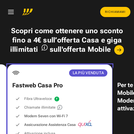
RICHIAMAMI
Scopri come ottenere uno
sconto
fino a 4€
sull’offerta Casa e
giga
illimitati
sull'offerta Mobile
LA PIÙ VENDUTA
Per te
Fastweb Casa Pro
Mobil
Fibra Ultraveloce
Modem
attiva
Chiamate illimitate
Modem Seven con Wi‑Fi 7
Assicurazione Assistenza Casa
Attivazione inclusa