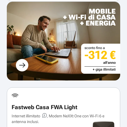
MOBILE
+ Wi-Fi di CASA
+ ENERGIA
sconto fino a
-312 €
all'anno
+ giga illimitati
Fastweb Casa FWA Light
Internet illimitato
, Modem NeXXt One con Wi‑Fi 6 e
antenna inclusi.