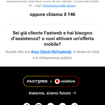
esclusivamente nelle fasce orarie da me indicate, in base alla finalità
#1. Leggi l'
informativa sulla privacy
.
oppure chiama il 146
Sei già cliente Fastweb e hai bisogno
d’assistenza? o vuoi attivare un’offerta
mobile?
Accedi alla tua
Area Clienti MyFastweb
, ti basta un click
e ti richiamiamo subito!
Insieme, siamo futuro