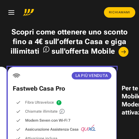
RICHIAMAMI
Scopri come ottenere uno
sconto
fino a 4€
sull’offerta Casa e
giga
illimitati
sull'offerta Mobile
LA PIÙ VENDUTA
Per te
Fastweb Casa Pro
Mobil
Fibra Ultraveloce
Modem
attiva
Chiamate illimitate
Modem Seven con Wi‑Fi 7
Assicurazione Assistenza Casa
Attivazione inclusa