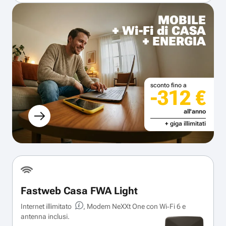
MOBILE
+ Wi-Fi di CASA
+ ENERGIA
sconto fino a
-312 €
all'anno
+ giga illimitati
Fastweb Casa FWA Light
Internet illimitato
, Modem NeXXt One con Wi‑Fi 6 e
antenna inclusi.