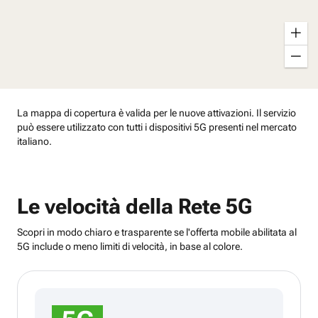
Zoo
avan
Zoo
indie
La mappa di copertura è valida per le nuove attivazioni. Il servizio
può essere utilizzato con tutti i dispositivi 5G presenti nel mercato
italiano.
Le velocità della Rete 5G
Scopri in modo chiaro e trasparente se l'offerta mobile abilitata al
5G include o meno limiti di velocità, in base al colore.