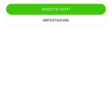
SCOPRI I NOSTRI SMARTPHONE
Naviga, guarda, gioca senza
interruzioni. La migliore
esperienza mobile è qui.
La tua Rete, la migliore assistente
Puoi contare su un accesso immediato a tutti i contenuti e
alle informazioni importanti, su un download e upload in
tempi record e su un segnale sempre ottimale per
videochiamate, videoconferenze e lezioni a distanza.