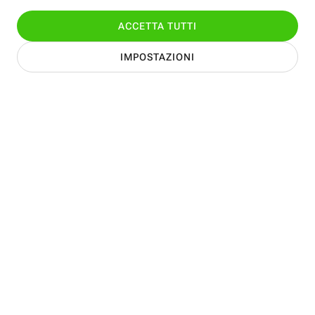
SCOPRI I NOSTRI SMARTPHONE
Naviga, guarda, gioca senza
interruzioni. La migliore
esperienza mobile è qui.
La tua Rete, la migliore assistente
Puoi contare su un accesso immediato a tutti i contenuti e
alle informazioni importanti, su un download e upload in
tempi record e su un segnale sempre ottimale per
videochiamate, videoconferenze e lezioni a distanza.