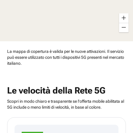
Zoo
avan
Zoo
indie
La mappa di copertura è valida per le nuove attivazioni. Il servizio
può essere utilizzato con tutti i dispositivi 5G presenti nel mercato
italiano.
Le velocità della Rete 5G
Scopri in modo chiaro e trasparente se l'offerta mobile abilitata al
5G include o meno limiti di velocità, in base al colore.