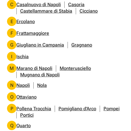
C
Casalnuovo di Napoli
Casoria
Castellammare di Stabia
Cicciano
E
Ercolano
F
Frattamaggiore
G
Giugliano in Campania
Gragnano
I
Ischia
M
Marano di Napoli
Monterusciello
Mugnano di Napoli
N
Napoli
Nola
O
Ottaviano
P
Pollena Trocchia
Pomigliano d'Arco
Pompei
Portici
Q
Quarto