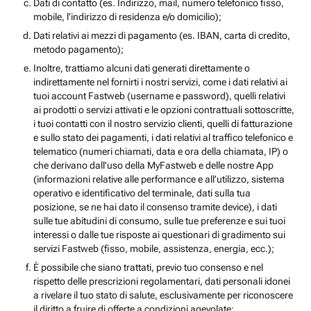
Dati di contatto (es. Indirizzo, mail, numero telefonico fisso,
mobile, l’indirizzo di residenza e/o domicilio);
Dati relativi ai mezzi di pagamento (es. IBAN, carta di credito,
metodo pagamento);
Inoltre, trattiamo alcuni dati generati direttamente o
indirettamente nel fornirti i nostri servizi, come i dati relativi ai
tuoi account Fastweb (username e password), quelli relativi
ai prodotti o servizi attivati e le opzioni contrattuali sottoscritte,
i tuoi contatti con il nostro servizio clienti, quelli di fatturazione
e sullo stato dei pagamenti, i dati relativi al traffico telefonico e
telematico (numeri chiamati, data e ora della chiamata, IP) o
che derivano dall’uso della MyFastweb e delle nostre App
(informazioni relative alle performance e all’utilizzo, sistema
operativo e identificativo del terminale, dati sulla tua
posizione, se ne hai dato il consenso tramite device), i dati
sulle tue abitudini di consumo, sulle tue preferenze e sui tuoi
interessi o dalle tue risposte ai questionari di gradimento sui
servizi Fastweb (fisso, mobile, assistenza, energia, ecc.);
È possibile che siano trattati, previo tuo consenso e nel
rispetto delle prescrizioni regolamentari, dati personali idonei
a rivelare il tuo stato di salute, esclusivamente per riconoscere
il diritto a fruire di offerte a condizioni agevolate;