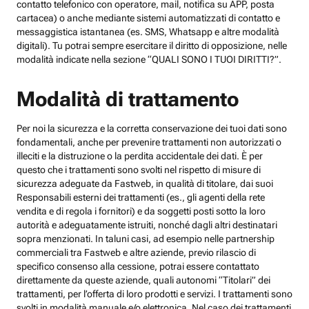
contatto telefonico con operatore, mail, notifica su APP, posta
cartacea) o anche mediante sistemi automatizzati di contatto e
messaggistica istantanea (es. SMS, Whatsapp e altre modalità
digitali). Tu potrai sempre esercitare il diritto di opposizione, nelle
modalità indicate nella sezione “QUALI SONO I TUOI DIRITTI?”.
Modalità di trattamento
Per noi la sicurezza e la corretta conservazione dei tuoi dati sono
fondamentali, anche per prevenire trattamenti non autorizzati o
illeciti e la distruzione o la perdita accidentale dei dati. È per
questo che i trattamenti sono svolti nel rispetto di misure di
sicurezza adeguate da Fastweb, in qualità di titolare, dai suoi
Responsabili esterni dei trattamenti (es., gli agenti della rete
vendita e di regola i fornitori) e da soggetti posti sotto la loro
autorità e adeguatamente istruiti, nonché dagli altri destinatari
sopra menzionati. In taluni casi, ad esempio nelle partnership
commerciali tra Fastweb e altre aziende, previo rilascio di
specifico consenso alla cessione, potrai essere contattato
direttamente da queste aziende, quali autonomi “Titolari” dei
trattamenti, per l’offerta di loro prodotti e servizi. I trattamenti sono
svolti in modalità manuale e/o elettronica. Nel caso dei trattamenti