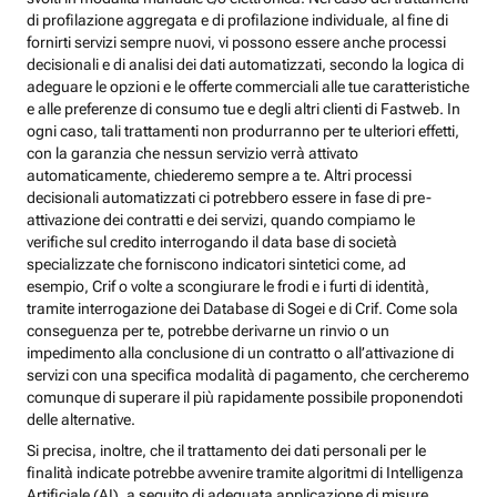
di profilazione aggregata e di profilazione individuale, al fine di
fornirti servizi sempre nuovi, vi possono essere anche processi
decisionali e di analisi dei dati automatizzati, secondo la logica di
adeguare le opzioni e le offerte commerciali alle tue caratteristiche
e alle preferenze di consumo tue e degli altri clienti di Fastweb. In
ogni caso, tali trattamenti non produrranno per te ulteriori effetti,
con la garanzia che nessun servizio verrà attivato
automaticamente, chiederemo sempre a te. Altri processi
decisionali automatizzati ci potrebbero essere in fase di pre-
attivazione dei contratti e dei servizi, quando compiamo le
verifiche sul credito interrogando il data base di società
specializzate che forniscono indicatori sintetici come, ad
esempio, Crif o volte a scongiurare le frodi e i furti di identità,
tramite interrogazione dei Database di Sogei e di Crif. Come sola
conseguenza per te, potrebbe derivarne un rinvio o un
impedimento alla conclusione di un contratto o all’attivazione di
servizi con una specifica modalità di pagamento, che cercheremo
comunque di superare il più rapidamente possibile proponendoti
delle alternative.
Si precisa, inoltre, che il trattamento dei dati personali per le
finalità indicate potrebbe avvenire tramite algoritmi di Intelligenza
Artificiale (AI), a seguito di adeguata applicazione di misure