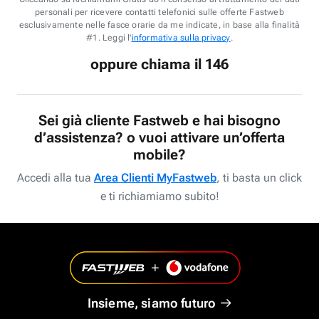
personali per ricevere contatti telefonici sulle offerte Fastweb
esclusivamente nelle fasce orarie da me indicate, in base alla finalità
#1. Leggi l'
informativa sulla privacy
.
oppure chiama il 146
Sei già cliente Fastweb e hai bisogno
d’assistenza? o vuoi attivare un’offerta
mobile?
Accedi alla tua
Area Clienti MyFastweb
, ti basta un click
e ti richiamiamo subito!
Insieme, siamo futuro